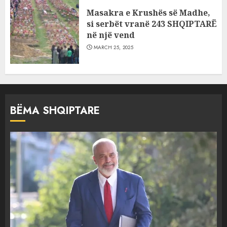
Masakra e Krushës së Madhe,
si serbët vranë 243 SHQIPTARË
në një vend
MARCH 25, 2025
BËMA SHQIPTARE