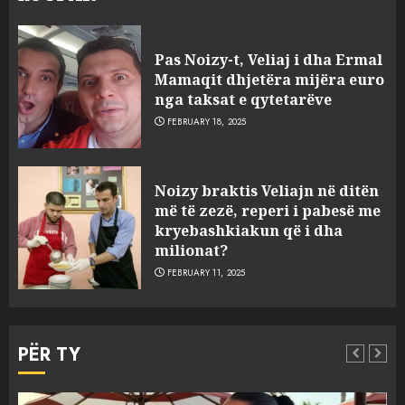
Pas Noizy-t, Veliaj i dha Ermal
Mamaqit dhjetëra mijëra euro
nga taksat e qytetarëve
FEBRUARY 18, 2025
FOTO/ Persona të maskuar
Noizy braktis Veliajn në ditën
sulmuan “One Albania”,
më të zezë, reperi i pabesë me
ngjarja u fsheh. A u vodhën
kryebashkiakun që i dha
serverat?
milionat?
3
MARCH 25, 2025
FEBRUARY 11, 2025
Prokuroria jep pretencën, ja
çfarë dënimi kërkon për
PËR TY
Mariela dhe Antonela
Berishën
4
MARCH 25, 2025