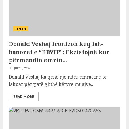
Të tjera
Donald Veshaj ironizon keq ish-
banoret e “BBVIP”: Ekzistojnë kur
përmendin emrin…
JULY 8, 2022
Donald Veshaj ka qenë një ndër emrat më të
lakuar përgjatë gjithë këtyre muajve...
READ MORE