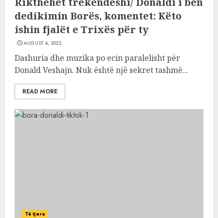
Rikthehet trekëndëshi/ Donaldi i bën
dedikimin Borës, komentet: Këto
ishin fjalët e Trixës për ty
AUGUST 4, 2022
Dashuria dhe muzika po ecin paralelisht për
Donald Veshajn. Nuk është një sekret tashmë...
READ MORE
Të tjera