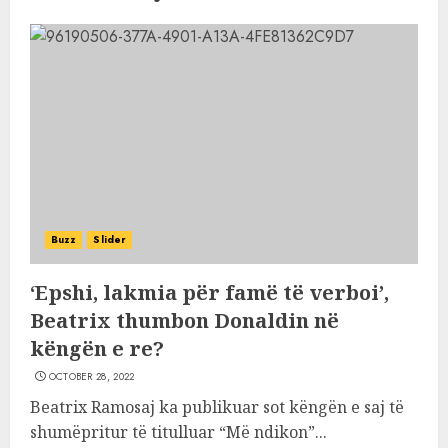
Buzz
Slider
‘Epshi, lakmia për famë të verboi’,
Beatrix thumbon Donaldin në
këngën e re?
OCTOBER 28, 2022
Beatrix Ramosaj ka publikuar sot këngën e saj të
shumëpritur të titulluar “Më ndikon”...