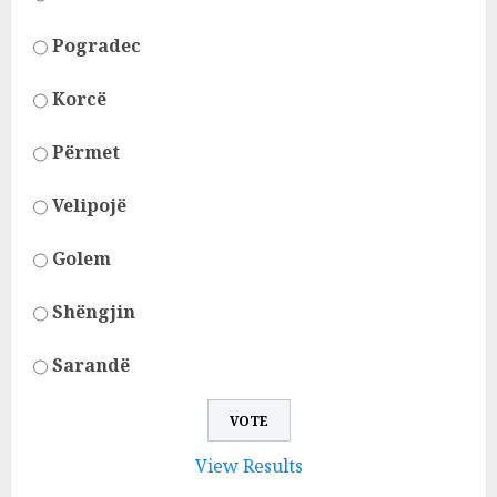
Pogradec
Korcë
Përmet
Velipojë
Golem
Shëngjin
Sarandë
View Results