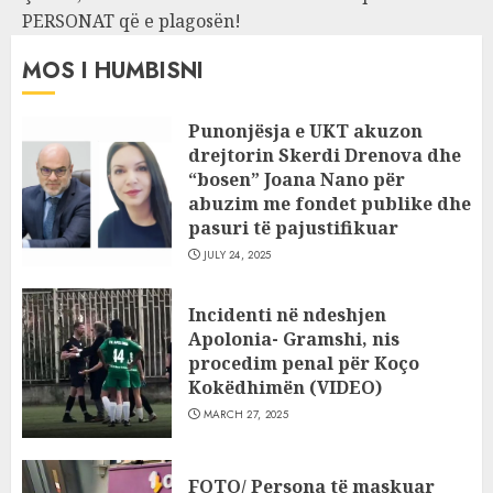
PERSONAT që e plagosën!
MOS I HUMBISNI
Punonjësja e UKT akuzon
drejtorin Skerdi Drenova dhe
“bosen” Joana Nano për
abuzim me fondet publike dhe
pasuri të pajustifikuar
JULY 24, 2025
Incidenti në ndeshjen
Apolonia- Gramshi, nis
procedim penal për Koço
Kokëdhimën (VIDEO)
MARCH 27, 2025
FOTO/ Persona të maskuar