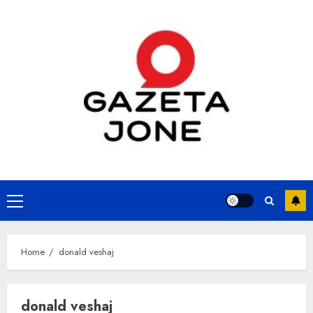
Skip
to
content
Primary
Menu
Home
donald veshaj
donald veshaj