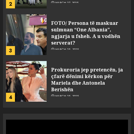
2
MARCH 27, 2025
FOTO/ Persona të maskuar
sulmuan “One Albania”,
ngjarja u fsheh. A u vodhën
serverat?
3
MARCH 25, 2025
Prokuroria jep pretencën, ja
çfarë dënimi kërkon për
Mariela dhe Antonela
Berishën
4
MARCH 25, 2025
“Ai që drejtonte makinën më
ngjau me Talo Çelën”,
dëshmia e Nuredin Dumanit