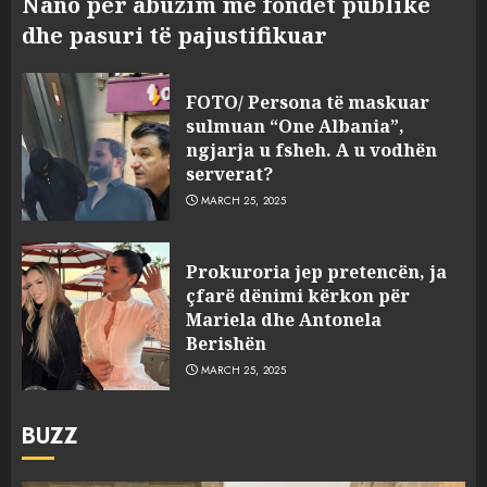
Nano për abuzim me fondet publike
dhe pasuri të pajustifikuar
FOTO/ Persona të maskuar
sulmuan “One Albania”,
ngjarja u fsheh. A u vodhën
serverat?
MARCH 25, 2025
Prokuroria jep pretencën, ja
çfarë dënimi kërkon për
Mariela dhe Antonela
Berishën
MARCH 25, 2025
BUZZ