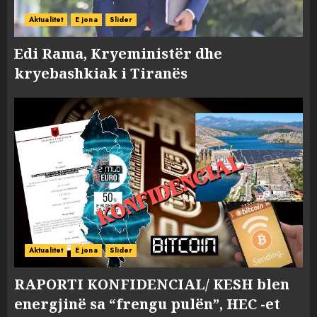
Aktualitet
E jona
Slider
Edi Rama, Kryeministër dhe
kryebashkiak i Tiranës
Aktualitet
E jona
Slider
RAPORTI KONFIDENCIAL/ KESH blen
energjinë sa “frengu pulën”, HEC -et