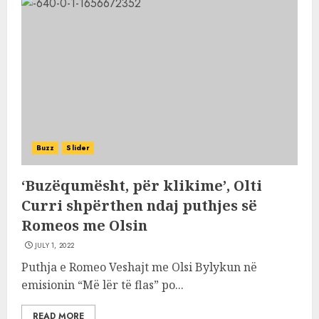
Buzz
Slider
‘Buzëqumësht, për klikime’, Olti
Curri shpërthen ndaj puthjes së
Romeos me Olsin
JULY 1, 2022
Puthja e Romeo Veshajt me Olsi Bylykun në
emisionin “Më lër të flas” po...
READ MORE