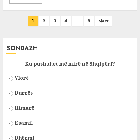
Posts
1
2
3
4
…
8
Next
pagination
SONDAZH
Ku pushohet më mirë në Shqipëri?
Vlorë
Durrës
Himarë
Ksamil
Dhërmi