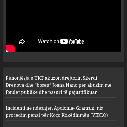
flet për PERSONAT që e
plagosën!
5
MARCH 25, 2025
Punonjësja e UKT akuzon
drejtorin Skerdi Drenova dhe
“bosen” Joana Nano për
abuzim me fondet publike dhe
pasuri të pajustifikuar
1
JULY 24, 2025
Incidenti në ndeshjen
Punonjësja e UKT akuzon drejtorin Skerdi
Apolonia- Gramshi, nis
procedim penal për Koço
Drenova dhe “bosen” Joana Nano për abuzim me
Kokëdhimën (VIDEO)
fondet publike dhe pasuri të pajustifikuar
2
MARCH 27, 2025
Incidenti në ndeshjen Apolonia- Gramshi, nis
procedim penal për Koço Kokëdhimën (VIDEO)
FOTO/ Persona të maskuar
sulmuan “One Albania”,