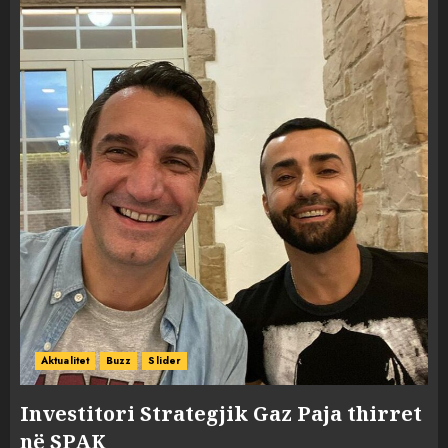
Aktualitet
Buzz
Slider
Investitori Strategjik Gaz Paja thirret
në SPAK