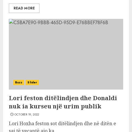
READ MORE
Buzz
Slider
Lori feston ditëlindjen dhe Donaldi
nuk ia kurseu një urim publik
OCTOBER 19, 2022
Lori Hoxha feston sot ditëlindjen dhe në ditën e
saj të vecantë ajo ka...