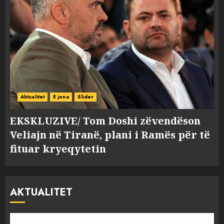
Aktualitet
E jona
Slider
EKSKLUZIVE/ Tom Doshi zëvendëson
Veliajn në Tiranë, plani i Ramës për të
fituar kryeqytetin
AKTUALITET