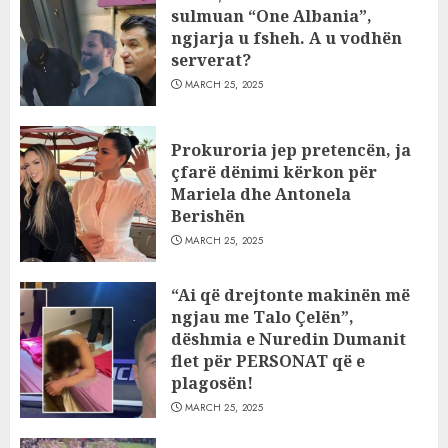
sulmuan “One Albania”,
ngjarja u fsheh. A u vodhën
serverat?
MARCH 25, 2025
Prokuroria jep pretencën, ja
çfarë dënimi kërkon për
Mariela dhe Antonela
Berishën
MARCH 25, 2025
“Ai që drejtonte makinën më
ngjau me Talo Çelën”,
dëshmia e Nuredin Dumanit
flet për PERSONAT që e
plagosën!
MARCH 25, 2025