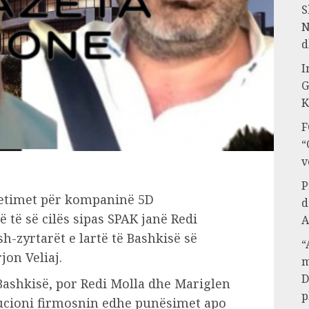
S
N
d
I
G
K
F
“
v
P
hetimet për kompaninë 5D
d
 të së cilës sipas SPAK janë Redi
A
h-zyrtarët e lartë të Bashkisë së
“
jon Veliaj.
m
D
Bashkisë, por Redi Molla dhe Mariglen
p
itucioni firmosnin edhe punësimet apo