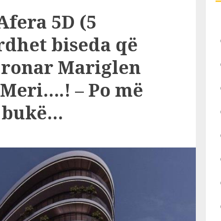
fera 5D (5
rdhet biseda që
pronar Mariglen
 Meri….! – Po më
a bukë…