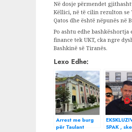
Në dosje përmendet gjithashtu
Këllici, në të cilin rezulton s
Qatos dhe është nëpunës në B
Po ashtu edhe bashkëshortja e 
finance tek UKT, cka ngre dys
Bashkinë së Tiranës.
Lexo Edhe:
Arrest me burg
EKSKLUZI
për Taulant
SPAK , ske