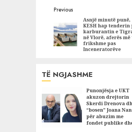
Tushën, Redi
mplekset 
Continue
Mollën dhe
Mane me
Previous
Mariglen Qaton,
drejtorët 
Reading
Asnjë minutë punë,
SPAK zbulon se si
arrestuar 
KESH hap tenderin 
drejtorët e
Bashkisë 
karburantin e Tigr
Bashkisë Tiranë
në Vlorë, aferës më 
frikshme pas
vodhën fondet
Inceneratorëve
përmes
tenderave
TË NGJASHME
Punonjësja e UKT
akuzon drejtorin
Skerdi Drenova d
“bosen” Joana Nan
për abuzim me
fondet publike dh
pasuri të