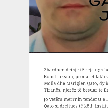
Zbardhen detaje të reja nga 
Konstruksion, pronarët faktikë
Molla dhe Mariglen Qato, dy is
Tiranës, njerëz të besuar të Er
Jo vetëm merrnin tenderat e 
Qato si drejtues të këtij inst