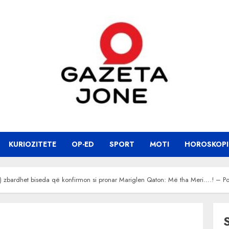
KURIOZITETE
OP-ED
SPORT
MOTI
HOROSKOPI
) zbardhet biseda që konfirmon si pronar Mariglen Qaton: Më tha Meri….! – P