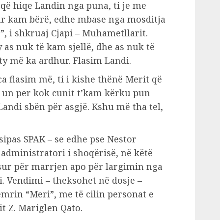
që hiqe Landin nga puna, ti je me
ur kam bërë, edhe mbase nga mosditja
”, i shkruaj Cjapi – Muhametllarit.
y as nuk të kam sjellë, dhe as nuk të
y më ka ardhur. Flasim Landi.
ca flasim më, ti i kishe thënë Merit që
 un per kok cunit t’kam kërku pun
 Landi sbën për asgjë. Kshu më tha tel,
ipas SPAK – se edhe pse Nestor
 administratori i shoqërisë, në këtë
osur për marrjen apo për largimin nga
i. Vendimi – theksohet në dosje –
mrin “Meri”, me të cilin personat e
t Z. Mariglen Qato.