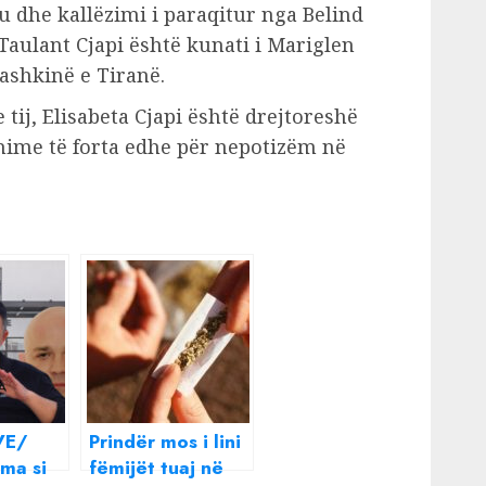
 dhe kallëzimi i paraqitur nga Belind
e Taulant Cjapi është kunati i Mariglen
ashkinë e Tiranë.
tij, Elisabeta Cjapi është drejtoreshë
hime të forta edhe për nepotizëm në
VE/
Prindër mos i lini
ma si
fëmijët tuaj në