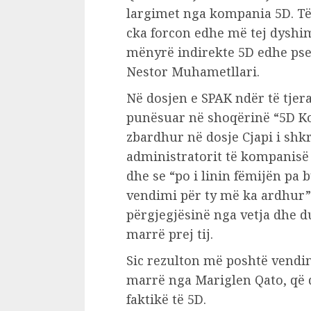
largimet nga kompania 5D. Të 
cka forcon edhe më tej dyshim
mënyrë indirekte 5D edhe pse
Nestor Muhametllari.
Në dosjen e SPAK ndër të tjer
punësuar në shoqërinë “5D Kon
zbardhur në dosje Cjapi i shk
administratorit të kompanisë
dhe se “po i linin fëmijën pa 
vendimi për ty më ka ardhur
përgjegjësinë nga vetja dhe 
marrë prej tij.
Sic rezulton më poshtë vendi
marrë nga Mariglen Qato, që d
faktikë të 5D.