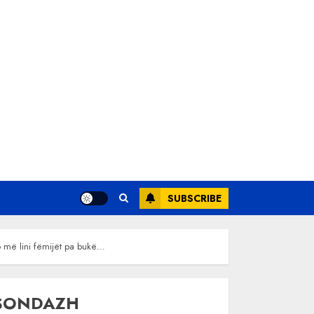
SUBSCRIBE
o më lini fëmijët pa bukë…
SONDAZH