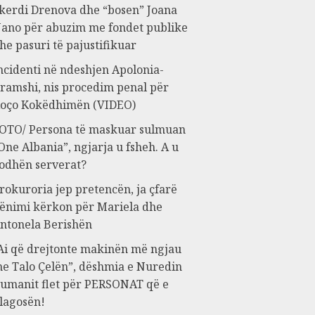
kerdi Drenova dhe “bosen” Joana
ano për abuzim me fondet publike
he pasuri të pajustifikuar
ncidenti në ndeshjen Apolonia-
ramshi, nis procedim penal për
oço Kokëdhimën (VIDEO)
OTO/ Persona të maskuar sulmuan
One Albania”, ngjarja u fsheh. A u
odhën serverat?
rokuroria jep pretencën, ja çfarë
ënimi kërkon për Mariela dhe
ntonela Berishën
Ai që drejtonte makinën më ngjau
e Talo Çelën”, dëshmia e Nuredin
umanit flet për PERSONAT që e
lagosën!