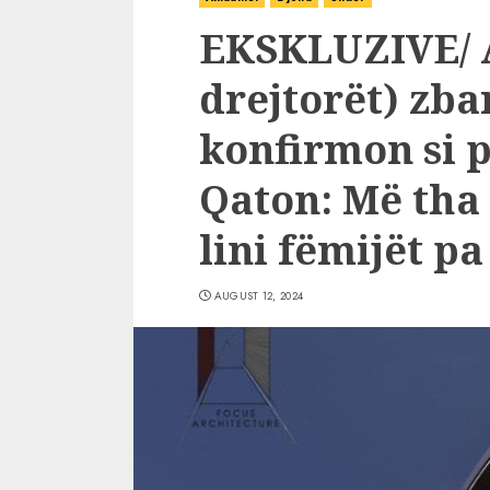
EKSKLUZIVE/ A
drejtorët) zba
konfirmon si 
Qaton: Më tha
lini fëmijët p
AUGUST 12, 2024