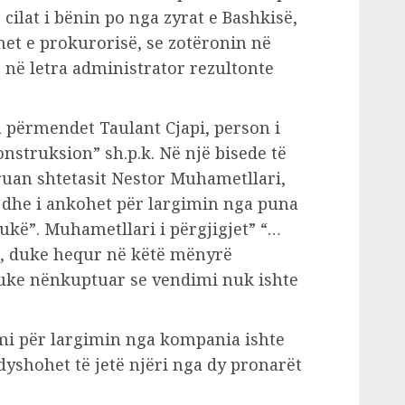
cilat i bënin po nga zyrat e Bashkisë,
et e prokurorisë, se zotëronin në
 në letra administrator rezultonte
a përmendet Taulant Cjapi, person i
struksion” sh.p.k. Në një bisede të
ruan shtetasit Nestor Muhametllari,
 dhe i ankohet për largimin nga puna
bukë”. Muhametllari i përgjigjet” “…
”, duke hequr në këtë mënyrë
duke nënkuptuar se vendimi nuk ishte
mi për largimin nga kompania ishte
yshohet të jetë njëri nga dy pronarët