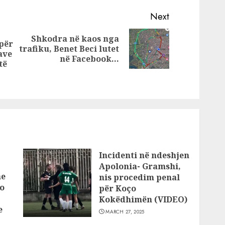
Samir
këtë zonë të
Tiranës, rrezikoni
Next
e
shumë!
Shkodra në kaos nga
të
për
Next
trafiku, Benet Beci lutet
Tiranë
ave
Previous
post:
në Facebook…
të
post:
Incidenti në ndeshjen
Apolonia- Gramshi,
he
nis procedim penal
o
për Koço
Kokëdhimën (VIDEO)
e
MARCH 27, 2025