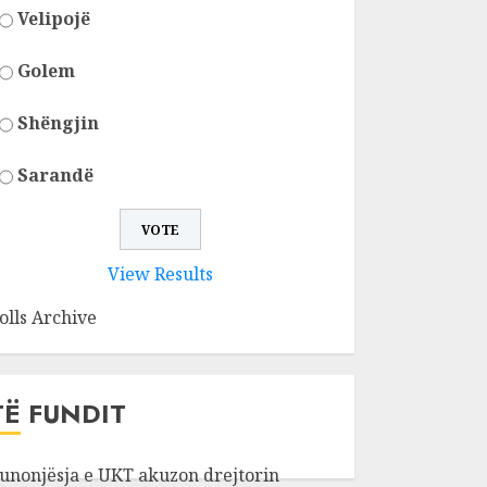
Velipojë
Golem
Shëngjin
Sarandë
View Results
olls Archive
TË FUNDIT
unonjësja e UKT akuzon drejtorin