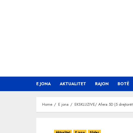
Skip
to
content
E JONA
AKTUALITET
RAJON
BOTË
Home
E jona
EKSKLUZIVE/ Afera 5D (5 drejtorët
Aktualitet
E jona
Slider