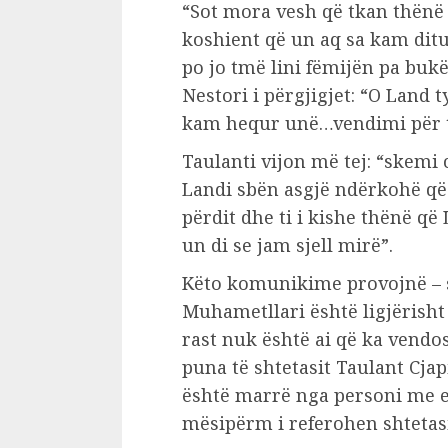
“Sot mora vesh që tkan thënë 
koshient që un aq sa kam dit
po jo tmë lini fëmijën pa bukë
Nestori i përgjigjet: “O Land t
kam hequr unë…vendimi për t
Taulanti vijon më tej: “skemi 
Landi sbën asgjë ndërkohë që
përdit dhe ti i kishe thënë që
un di se jam sjell mirë”.
Këto komunikime provojnë – s
Muhametllari është ligjërisht
rast nuk është ai që ka vend
puna të shtetasit Taulant Cjap
është marrë nga personi me e
mësipërm i referohen shtetasi