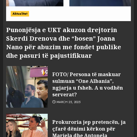
Aktualitet
Punonjësja e UKT akuzon drejtorin
Skerdi Drenova dhe “bosen” Joana
Nano për abuzim me fondet publike
dhe pasuri të pajustifikuar
FOTO/ Persona të maskuar
sulmuan “One Albania”,
ngjarja u fsheh. A u vodhën
serverat?
MARCH 25, 2025
Prokuroria jep pretencën, ja
çfarë dënimi kërkon për
Mariela dhe Antonela