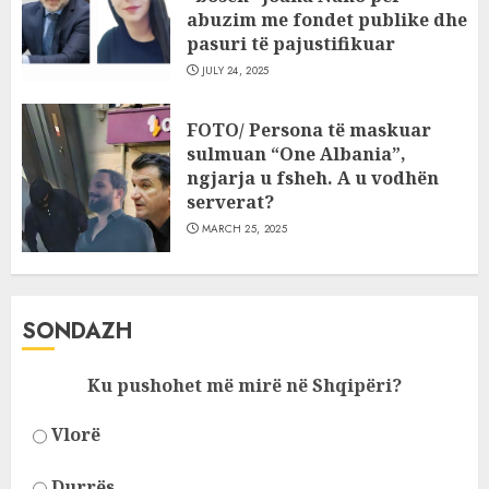
abuzim me fondet publike dhe
pasuri të pajustifikuar
JULY 24, 2025
FOTO/ Persona të maskuar
sulmuan “One Albania”,
ngjarja u fsheh. A u vodhën
serverat?
MARCH 25, 2025
SONDAZH
Ku pushohet më mirë në Shqipëri?
Vlorë
Durrës