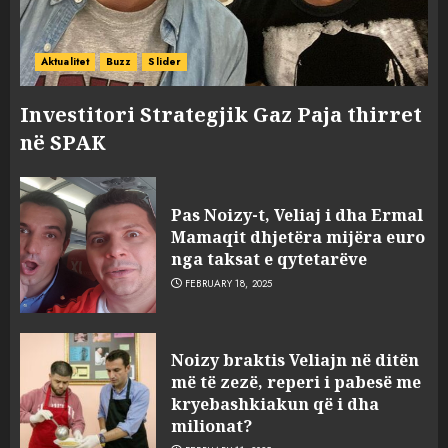
Aktualitet
Buzz
Slider
Investitori Strategjik Gaz Paja thirret
në SPAK
Pas Noizy-t, Veliaj i dha Ermal
Mamaqit dhjetëra mijëra euro
nga taksat e qytetarëve
FEBRUARY 18, 2025
FOTO/ Persona të maskuar
Noizy braktis Veliajn në ditën
sulmuan “One Albania”,
më të zezë, reperi i pabesë me
ngjarja u fsheh. A u vodhën
kryebashkiakun që i dha
serverat?
milionat?
3
MARCH 25, 2025