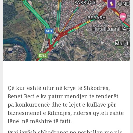
Që kur është ulur në krye të Shkodrës,
Benet Beci e ka patur mendjen te tenderët
pa konkurrencë dhe te lejet e kullave për
biznesmenët e Rilindjes, ndërsa qyteti është
lënë në mëshirë të fatit.
Prej javësh shkodranet po perballen me nje