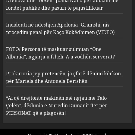
Drenova dhe “bosen” Joana Nano për abuzim me
Kokëdhimën (VIDEO)
fondet publike dhe pasuri të pajustifikuar
2
MARCH 27, 2025
Incidenti në ndeshjen Apolonia- Gramshi, nis
procedim penal për Koço Kokëdhimën (VIDEO)
FOTO/ Persona të maskuar
sulmuan “One Albania”,
ngjarja u fsheh. A u vodhën
FOTO/ Persona të maskuar sulmuan “One
serverat?
Albania”, ngjarja u fsheh. A u vodhën serverat?
3
MARCH 25, 2025
Prokuroria jep pretencën, ja çfarë dënimi kërkon
Prokuroria jep pretencën, ja
për Mariela dhe Antonela Berishën
çfarë dënimi kërkon për
Mariela dhe Antonela
“Ai që drejtonte makinën më ngjau me Talo
Berishën
Çelën”, dëshmia e Nuredin Dumanit flet për
4
MARCH 25, 2025
PERSONAT që e plagosën!
“Ai që drejtonte makinën më
ngjau me Talo Çelën”,