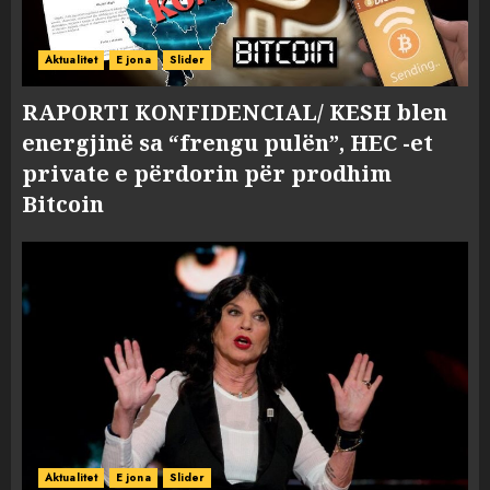
Aktualitet
E jona
Slider
RAPORTI KONFIDENCIAL/ KESH blen
energjinë sa “frengu pulën”, HEC -et
private e përdorin për prodhim
Bitcoin
Aktualitet
E jona
Slider