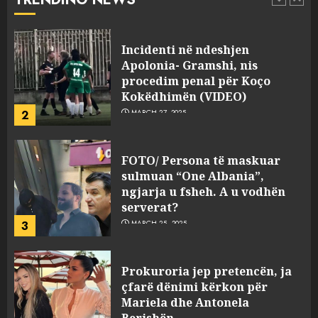
pasuri të pajustifikuar
1
JULY 24, 2025
Incidenti në ndeshjen
Apolonia- Gramshi, nis
procedim penal për Koço
Kokëdhimën (VIDEO)
2
MARCH 27, 2025
FOTO/ Persona të maskuar
sulmuan “One Albania”,
ngjarja u fsheh. A u vodhën
serverat?
3
MARCH 25, 2025
Prokuroria jep pretencën, ja
çfarë dënimi kërkon për
Mariela dhe Antonela