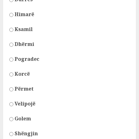
Himarë
Ksamil
Dhërmi
Pogradec
Korcë
Përmet
Velipojë
Golem
Shëngjin