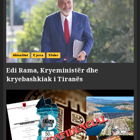
Aktualitet
E jona
Slider
Edi Rama, Kryeministër dhe
kryebashkiak i Tiranës