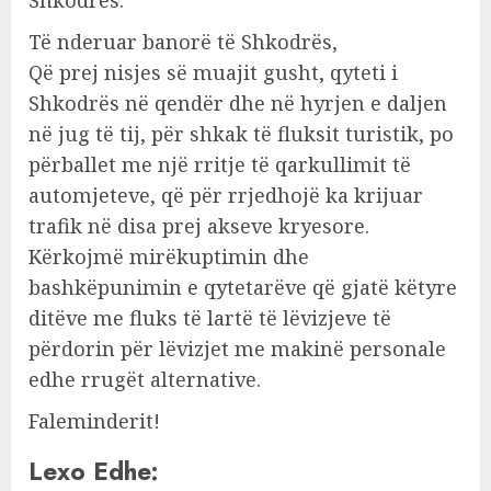
Shkodrës.
Të nderuar banorë të Shkodrës,
Që prej nisjes së muajit gusht, qyteti i
Shkodrës në qendër dhe në hyrjen e daljen
në jug të tij, për shkak të fluksit turistik, po
përballet me një rritje të qarkullimit të
automjeteve, që për rrjedhojë ka krijuar
trafik në disa prej akseve kryesore.
Kërkojmë mirëkuptimin dhe
bashkëpunimin e qytetarëve që gjatë këtyre
ditëve me fluks të lartë të lëvizjeve të
përdorin për lëvizjet me makinë personale
edhe rrugët alternative.
Faleminderit!
Lexo Edhe: