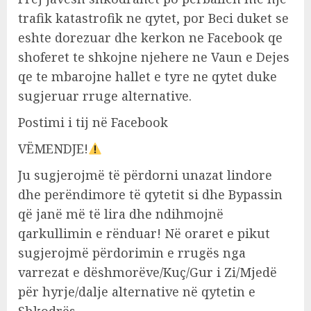
trafik katastrofik ne qytet, por Beci duket se
eshte dorezuar dhe kerkon ne Facebook qe
shoferet te shkojne njehere ne Vaun e Dejes
qe te mbarojne hallet e tyre ne qytet duke
sugjeruar rruge alternative.
Postimi i tij në Facebook
VËMENDJE!
Ju sugjerojmë të përdorni unazat lindore
dhe perëndimore të qytetit si dhe Bypassin
që janë më të lira dhe ndihmojnë
qarkullimin e rënduar! Në oraret e pikut
sugjerojmë përdorimin e rrugës nga
varrezat e dëshmorëve/Kuç/Gur i Zi/Mjedë
për hyrje/dalje alternative në qytetin e