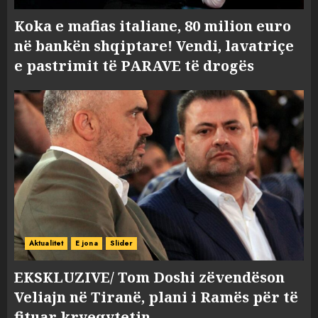
Koka e mafias italiane, 80 milion euro
në bankën shqiptare! Vendi, lavatriçe
e pastrimit të PARAVE të drogës
Aktualitet
E jona
Slider
EKSKLUZIVE/ Tom Doshi zëvendëson
Veliajn në Tiranë, plani i Ramës për të
fituar kryeqytetin