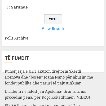
Sarandë
View Results
Polls Archive
TË FUNDIT
Punonjësja e UKT akuzon drejtorin Skerdi
Drenova dhe “bosen” Joana Nano për abuzim me
fondet publike dhe pasuri të pajustifikuar
Incidenti në ndeshjen Apolonia- Gramshi, nis
procedim penal për Koço Kokëdhimën (VIDEO)
FOTO/ Persona të maskuar sulmuan “One