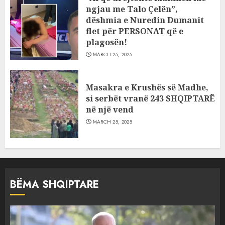
ngjau me Talo Çelën”,
dëshmia e Nuredin Dumanit
flet për PERSONAT që e
plagosën!
MARCH 25, 2025
Masakra e Krushës së Madhe,
si serbët vranë 243 SHQIPTARË
në një vend
MARCH 25, 2025
BËMA SHQIPTARE