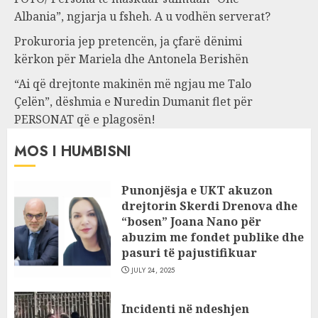
Albania”, ngjarja u fsheh. A u vodhën serverat?
Prokuroria jep pretencën, ja çfarë dënimi
kërkon për Mariela dhe Antonela Berishën
“Ai që drejtonte makinën më ngjau me Talo
Çelën”, dëshmia e Nuredin Dumanit flet për
PERSONAT që e plagosën!
MOS I HUMBISNI
Punonjësja e UKT akuzon
drejtorin Skerdi Drenova dhe
“bosen” Joana Nano për
abuzim me fondet publike dhe
pasuri të pajustifikuar
JULY 24, 2025
Incidenti në ndeshjen