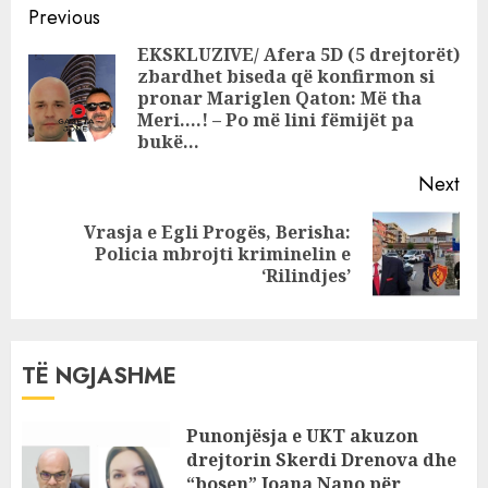
Continue
mediat
Previous
Reading
EKSKLUZIVE/ Afera 5D (5 drejtorët)
zbardhet biseda që konfirmon si
Pre
pronar Mariglen Qaton: Më tha
pos
Meri….! – Po më lini fëmijët pa
bukë…
Next
Vrasja e Egli Progës, Berisha:
Next
Policia mbrojti kriminelin e
post:
‘Rilindjes’
TË NGJASHME
Punonjësja e UKT akuzon
drejtorin Skerdi Drenova dhe
“bosen” Joana Nano për