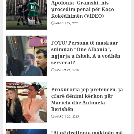
Apolonia- Gramshi, nis
procedim penal për Koço
Kokëdhimën (VIDEO)
MARCH 27, 2025
FOTO/ Persona të maskuar
sulmuan “One Albania”,
ngjarja u fsheh. A u vodhën
serverat?
MARCH 25, 2025
Prokuroria jep pretencën, ja
çfarë dënimi kërkon për
Mariela dhe Antonela
Berishën
MARCH 25, 2025
“Ai që drejtonte makinën më