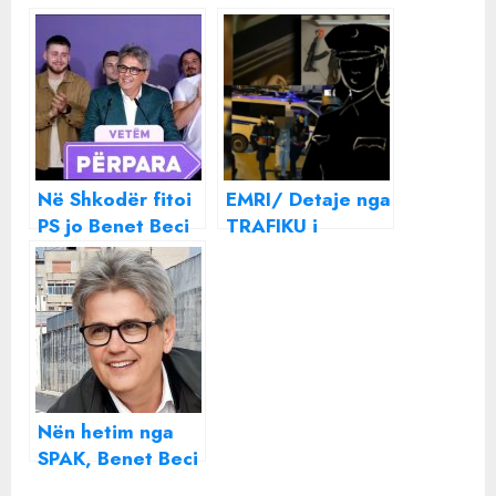
Në Shkodër fitoi
EMRI/ Detaje nga
PS jo Benet Beci
TRAFIKU i
armëve nga
Shkodra në
Tiranë, në
pranga efektivja
e Burgjeve!
Nën hetim nga
SPAK, Benet Beci
bën ironi me