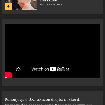
Berishën
4
MARCH 25, 2025
“Ai që drejtonte makinën më
ngjau me Talo Çelën”,
dëshmia e Nuredin Dumanit
flet për PERSONAT që e
plagosën!
5
MARCH 25, 2025
Punonjësja e UKT akuzon
drejtorin Skerdi Drenova dhe
“bosen” Joana Nano për
abuzim me fondet publike dhe
pasuri të pajustifikuar
1
JULY 24, 2025
Incidenti në ndeshjen
Punonjësja e UKT akuzon drejtorin Skerdi
Apolonia- Gramshi, nis
procedim penal për Koço