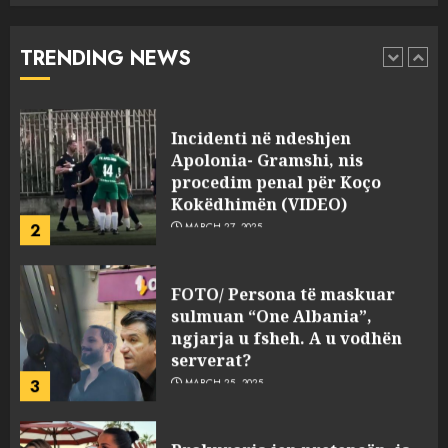
“bosen” Joana Nano për
abuzim me fondet publike dhe
TRENDING NEWS
pasuri të pajustifikuar
1
JULY 24, 2025
Incidenti në ndeshjen
Apolonia- Gramshi, nis
procedim penal për Koço
Kokëdhimën (VIDEO)
2
MARCH 27, 2025
FOTO/ Persona të maskuar
sulmuan “One Albania”,
ngjarja u fsheh. A u vodhën
serverat?
3
MARCH 25, 2025
Prokuroria jep pretencën, ja