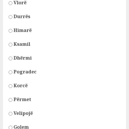
Vlorë
Durrës
Himarë
Ksamil
Dhërmi
Pogradec
Korcë
Përmet
Velipojë
Golem