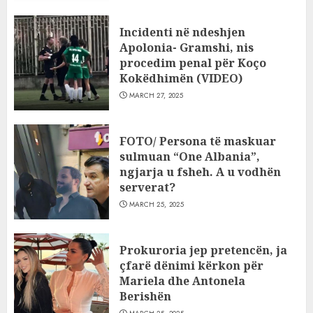
Incidenti në ndeshjen
Apolonia- Gramshi, nis
procedim penal për Koço
Kokëdhimën (VIDEO)
MARCH 27, 2025
FOTO/ Persona të maskuar
sulmuan “One Albania”,
ngjarja u fsheh. A u vodhën
serverat?
MARCH 25, 2025
Prokuroria jep pretencën, ja
çfarë dënimi kërkon për
Mariela dhe Antonela
Berishën