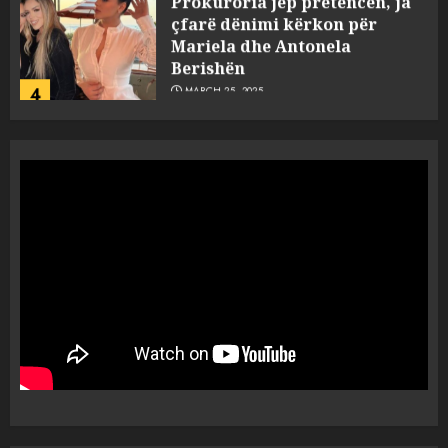
çfarë dënimi kërkon për
Mariela dhe Antonela
Berishën
4
MARCH 25, 2025
“Ai që drejtonte makinën më
ngjau me Talo Çelën”,
dëshmia e Nuredin Dumanit
flet për PERSONAT që e
plagosën!
5
MARCH 25, 2025
Punonjësja e UKT akuzon
drejtorin Skerdi Drenova dhe
“bosen” Joana Nano për
abuzim me fondet publike dhe
pasuri të pajustifikuar
1
JULY 24, 2025