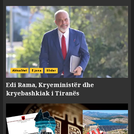
Aktualitet
E jona
Slider
Edi Rama, Kryeministër dhe
kryebashkiak i Tiranës