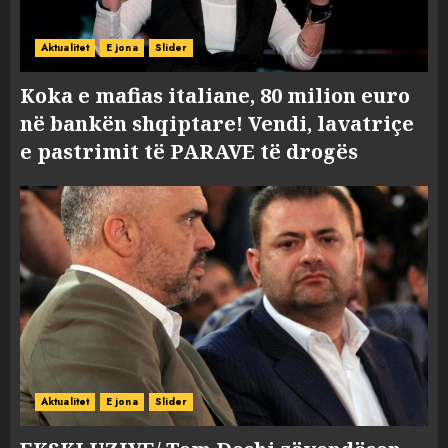
Aktualitet
E jona
Slider
Koka e mafias italiane, 80 milion euro
në bankën shqiptare! Vendi, lavatriçe
e pastrimit të PARAVE të drogës
Aktualitet
E jona
Slider