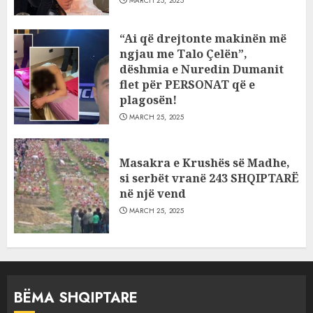
MARCH 25, 2025
“Ai që drejtonte makinën më
ngjau me Talo Çelën”,
dëshmia e Nuredin Dumanit
flet për PERSONAT që e
plagosën!
MARCH 25, 2025
Masakra e Krushës së Madhe,
si serbët vranë 243 SHQIPTARË
në një vend
MARCH 25, 2025
BËMA SHQIPTARE