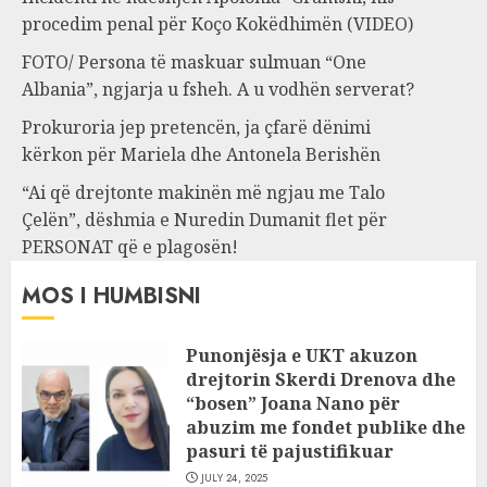
procedim penal për Koço Kokëdhimën (VIDEO)
FOTO/ Persona të maskuar sulmuan “One
Albania”, ngjarja u fsheh. A u vodhën serverat?
Prokuroria jep pretencën, ja çfarë dënimi
kërkon për Mariela dhe Antonela Berishën
“Ai që drejtonte makinën më ngjau me Talo
Çelën”, dëshmia e Nuredin Dumanit flet për
PERSONAT që e plagosën!
MOS I HUMBISNI
Punonjësja e UKT akuzon
drejtorin Skerdi Drenova dhe
“bosen” Joana Nano për
abuzim me fondet publike dhe
pasuri të pajustifikuar
JULY 24, 2025