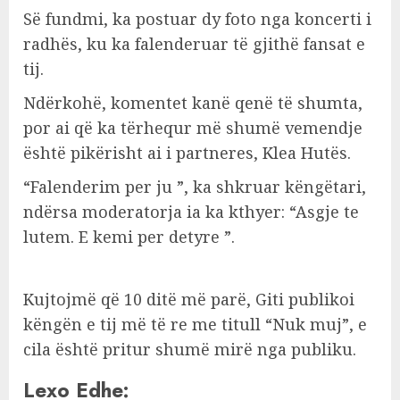
Së fundmi, ka postuar dy foto nga koncerti i
radhës, ku ka falenderuar të gjithë fansat e
tij.
Ndërkohë, komentet kanë qenë të shumta,
por ai që ka tërhequr më shumë vemendje
është pikërisht ai i partneres, Klea Hutës.
“Falenderim per ju ”, ka shkruar këngëtari,
ndërsa moderatorja ia ka kthyer: “Asgje te
lutem. E kemi per detyre ”.
Kujtojmë që 10 ditë më parë, Giti publikoi
këngën e tij më të re me titull “Nuk muj”, e
cila është pritur shumë mirë nga publiku.
Lexo Edhe: