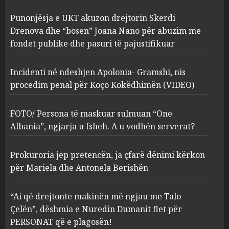
Incidenti në ndeshjen
Punonjësja e UKT akuzon drejtorin Skerdi
Apolonia- Gramshi, nis
procedim penal për Koço
Drenova dhe “bosen” Joana Nano për abuzim me
Kokëdhimën (VIDEO)
fondet publike dhe pasuri të pajustifikuar
2
MARCH 27, 2025
Incidenti në ndeshjen Apolonia- Gramshi, nis
procedim penal për Koço Kokëdhimën (VIDEO)
FOTO/ Persona të maskuar
sulmuan “One Albania”,
ngjarja u fsheh. A u vodhën
FOTO/ Persona të maskuar sulmuan “One
serverat?
Albania”, ngjarja u fsheh. A u vodhën serverat?
3
MARCH 25, 2025
Prokuroria jep pretencën, ja çfarë dënimi kërkon
Prokuroria jep pretencën, ja
për Mariela dhe Antonela Berishën
çfarë dënimi kërkon për
Mariela dhe Antonela
“Ai që drejtonte makinën më ngjau me Talo
Berishën
Çelën”, dëshmia e Nuredin Dumanit flet për
4
MARCH 25, 2025
PERSONAT që e plagosën!