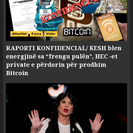
Aktualitet
E jona
Slider
RAPORTI KONFIDENCIAL/ KESH blen
energjinë sa “frengu pulën”, HEC -et
private e përdorin për prodhim
Bitcoin