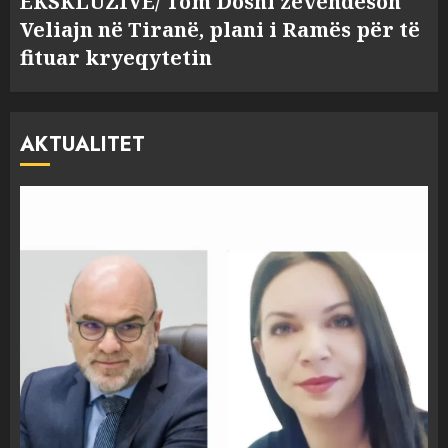
EKSKLUZIVE/ Tom Doshi zëvendëson
Veliajn në Tiranë, plani i Ramës për të
fituar kryeqytetin
AKTUALITET