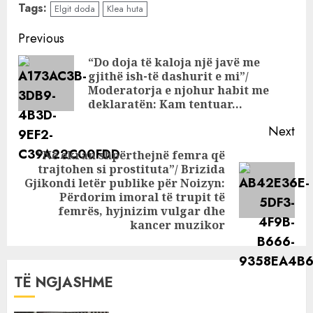
Tags:
Elgit doda
Klea huta
Elgit Doda rrëfen
historinë e
Continue
Previous
dashurisë me
Reading
“Do doja të kaloja një javë me
Klea Hutën
gjithë ish-të dashurit e mi”/
Pre
Moderatorja e njohur habit me
pos
deklaratën: Kam tentuar…
Next
“Në ekran shpërthejnë femra që
trajtohen si prostituta”/ Brizida
Gjikondi letër publike për Noizyn:
Next
Përdorim imoral të trupit të
post:
femrës, hyjnizim vulgar dhe
kancer muzikor
TË NGJASHME