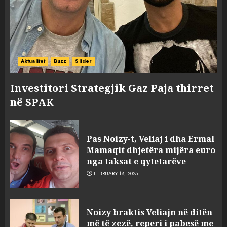
Aktualitet
Buzz
Slider
Investitori Strategjik Gaz Paja thirret
në SPAK
Pas Noizy-t, Veliaj i dha Ermal
Mamaqit dhjetëra mijëra euro
nga taksat e qytetarëve
FEBRUARY 18, 2025
FOTO/ Persona të maskuar
Noizy braktis Veliajn në ditën
sulmuan “One Albania”,
më të zezë, reperi i pabesë me
ngjarja u fsheh. A u vodhën