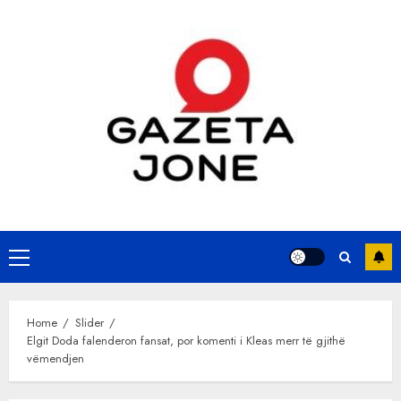
Skip
to
content
Primary
Menu
Home
Slider
Elgit Doda falenderon fansat, por komenti i Kleas merr të gjithë
vëmendjen