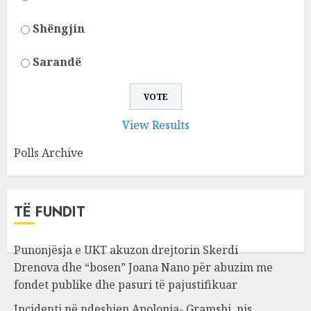
Shëngjin
Sarandë
View Results
Polls Archive
TË FUNDIT
Punonjësja e UKT akuzon drejtorin Skerdi
Drenova dhe “bosen” Joana Nano për abuzim me
fondet publike dhe pasuri të pajustifikuar
Incidenti në ndeshjen Apolonia- Gramshi, nis