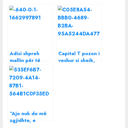
Adisi shpreh
Capital T pozon i
mallin për të
veshur si sheik,
birin, komenti i
por të gjithë
Fifit merr të
vëmendjen e
gjithë vëmendjen
merr komenti i
Adrolës
“Ajo nuk do më
zgjidhte, e
zgjodha unë”/