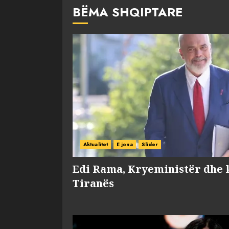
BËMA SHQIPTARE
Aktualitet
E jona
Slider
Edi Rama, Kryeministër dhe 
Tiranës