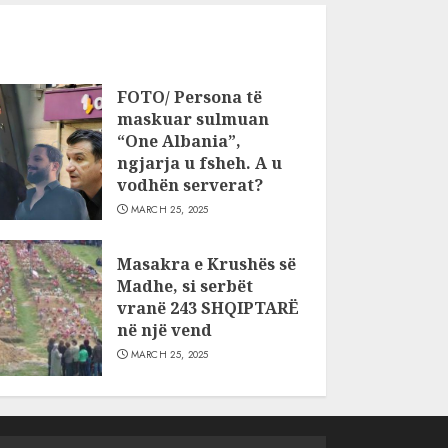
FOTO/ Persona të
maskuar sulmuan
“One Albania”,
ngjarja u fsheh. A u
vodhën serverat?
MARCH 25, 2025
Masakra e Krushës së
Madhe, si serbët
vranë 243 SHQIPTARË
në një vend
MARCH 25, 2025