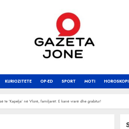
KURIOZITETE
OP-ED
SPORT
MOTI
HOROSKOPI
ë te ‘Kapelja’ në Vlorë, familjarët: E kanë vrarë dhe grabitur!