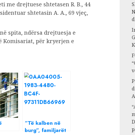
ti me drejtuese shtetasen R. B., 44
S
N
sidentuar shtetasin A. A., 69 vjeç,
d
I
në spita, ndërsa drejtuesja e
G
 Komisariat, për kryerjen e
K
F
“
v
P
d
A
“
m
D
ë
“Të kalben në
p
burg”, familjarët