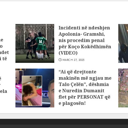
Incidenti në ndeshjen
Apolonia- Gramshi,
he
nis procedim penal
o
për Koço Kokëdhimën
ndet
(VIDEO)
 të
MARCH 27, 2025
“Ai që drejtonte
makinën më ngjau me
ë
Talo Çelën”, dëshmia
r
e Nuredin Dumanit
ela
flet për PERSONAT që
e plagosën!
MARCH 25, 2025