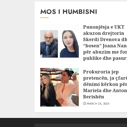
JULY 24, 2025
MOS I HUMBISNI
Punonjësja e UKT
akuzon drejtorin
Skerdi Drenova d
“bosen” Joana Nan
për abuzim me fo
publike dhe pasuri
pajustifikuar
Prokuroria jep
JULY 24, 2025
pretencën, ja çfar
dënimi kërkon pë
Mariela dhe Anton
Berishën
MARCH 25, 2025