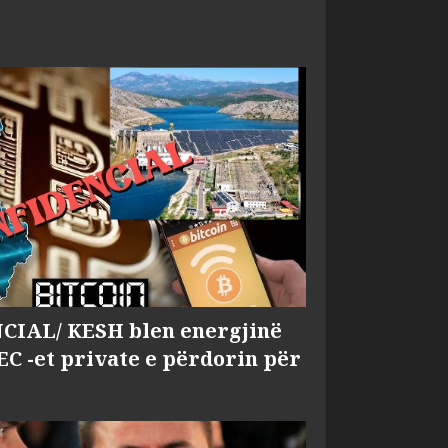
IAL/ KESH blen energjinë
EC -et private e përdorin për