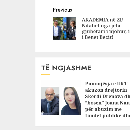
Martinaj bën
ndërtim, 
Continue
deklaratën e
punëtori 
Previous
fortë: I kanë
Reading
AKADEMIA në ZI/
zhdukur
Ndahet nga jeta
kufomën, ka
gjuhëtari i njohur, i
gisht Kryeministri
i Benet Becit!
TË NGJASHME
Punonjësja e UKT
akuzon drejtorin
Skerdi Drenova d
“bosen” Joana Nan
për abuzim me
fondet publike dh
pasuri të
pajustifikuar