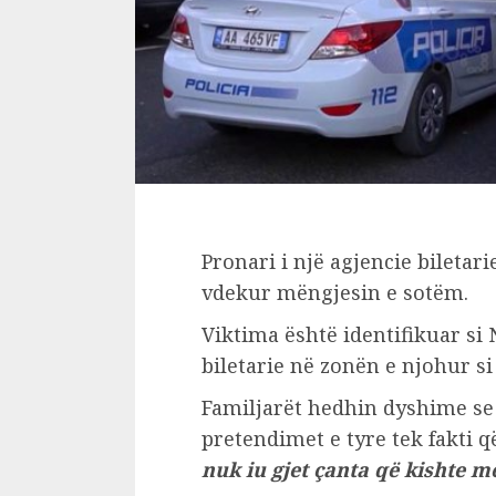
Pronari i një agjencie biletari
vdekur mëngjesin e sotëm.
Viktima është identifikuar si 
biletarie në zonën e njohur si
Familjarët hedhin dyshime se
pretendimet e tyre tek fakti q
nuk iu gjet çanta që kishte m