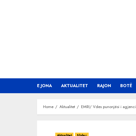
Skip
to
content
E JONA
AKTUALITET
RAJON
BOTË
Home
Aktualitet
EMRI/ Vdes punonjësi i agjencis
Aktualitet
Slider