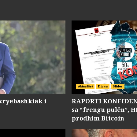
Aktualitet
E jona
Slider
kryebashkiak i
RAPORTI KONFIDENC
sa “frengu pulën”, H
prodhim Bitcoin