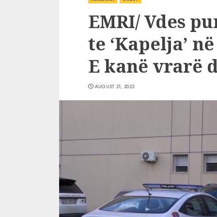
EMRI/ Vdes pun
te ‘Kapelja’ në
E kanë vrarë d
AUGUST 21, 2023