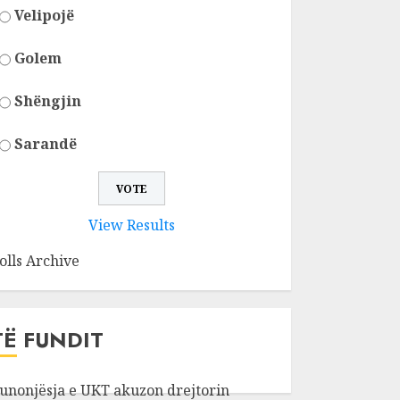
Velipojë
Golem
Shëngjin
Sarandë
View Results
olls Archive
TË FUNDIT
unonjësja e UKT akuzon drejtorin