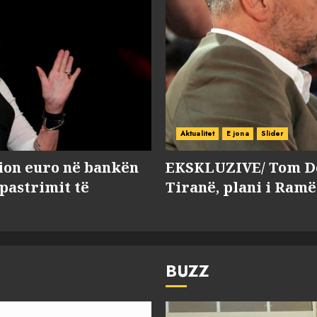
Aktualitet
E jona
Slider
lion euro në bankën
EKSKLUZIVE/ Tom Do
 pastrimit të
Tiranë, plani i Ramë
BUZZ