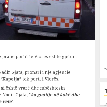
e pranë portit të Vlorës është gjetur i
P
Nadir Gjata, pronari i një agjencie
 “
Kapelja
” tek porti i Vlorës.
 ai është vrarë dhe mbështesin
ë Nadir Gjata, “
ka goditje në kokë dhe
e vete
“.
P