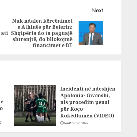
vdes
e biznesmenit
në Vlorë
shqiptar të vrarë
Next
kërkojnë dënim
Nuk ndalen kërcënimet
të përjetshëm
e Athinës për Belerin:
Previous
Next
për dy grekët
 ati
Shqipëria do ta paguajë
post:
post:
shtrenjtë, do bllokojmë
financimet e BE
Incidenti në ndeshjen
Apolonia- Gramshi,
he
nis procedim penal
o
për Koço
Kokëdhimën (VIDEO)
e
MARCH 27, 2025