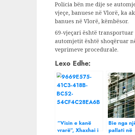
Policia bën me dije se automje
vjeçe, banuese në Vlorë, ka ak
banues në Vlorë, këmbësor.
69-vjeçari është transportuar 
automjetit është shoqëruar në
veprimeve procedurale.
Lexo Edhe:
“Visin e kanë
Bie nga nj
vrarë”, Xhaxhai i
pallati në