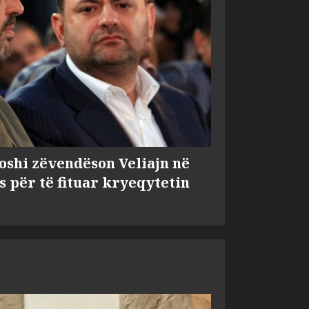
shi zëvendëson Veliajn në
s për të fituar kryeqytetin