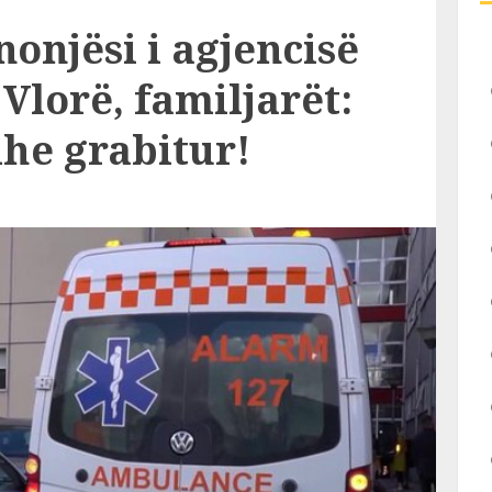
onjësi i agjencisë
 Vlorë, familjarët:
he grabitur!