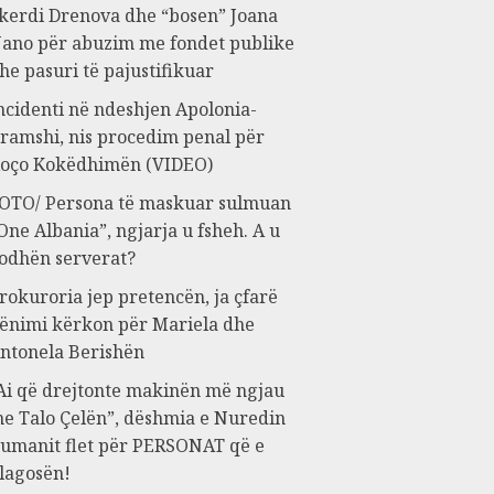
kerdi Drenova dhe “bosen” Joana
ano për abuzim me fondet publike
he pasuri të pajustifikuar
ncidenti në ndeshjen Apolonia-
ramshi, nis procedim penal për
oço Kokëdhimën (VIDEO)
OTO/ Persona të maskuar sulmuan
One Albania”, ngjarja u fsheh. A u
odhën serverat?
rokuroria jep pretencën, ja çfarë
ënimi kërkon për Mariela dhe
ntonela Berishën
Ai që drejtonte makinën më ngjau
e Talo Çelën”, dëshmia e Nuredin
umanit flet për PERSONAT që e
lagosën!