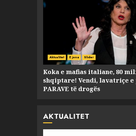
Aktualitet
E jona
Slider
Koka e mafias italiane, 80 mi
shqiptare! Vendi, lavatriçe e
PARAVE të drogës
AKTUALITET