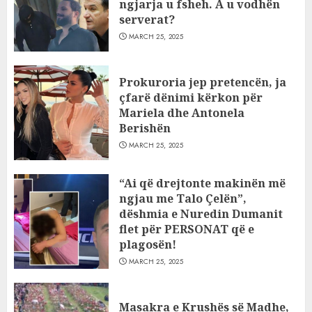
ngjarja u fsheh. A u vodhën
serverat?
MARCH 25, 2025
Prokuroria jep pretencën, ja
çfarë dënimi kërkon për
Mariela dhe Antonela
Berishën
MARCH 25, 2025
“Ai që drejtonte makinën më
ngjau me Talo Çelën”,
dëshmia e Nuredin Dumanit
flet për PERSONAT që e
plagosën!
MARCH 25, 2025
Masakra e Krushës së Madhe,