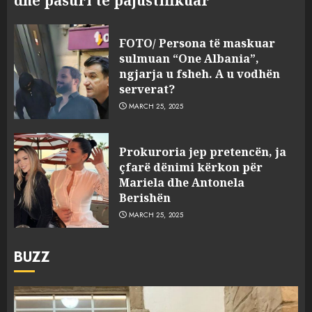
dhe pasuri të pajustifikuar
FOTO/ Persona të maskuar
sulmuan “One Albania”,
ngjarja u fsheh. A u vodhën
serverat?
MARCH 25, 2025
Prokuroria jep pretencën, ja
çfarë dënimi kërkon për
Mariela dhe Antonela
Berishën
MARCH 25, 2025
BUZZ