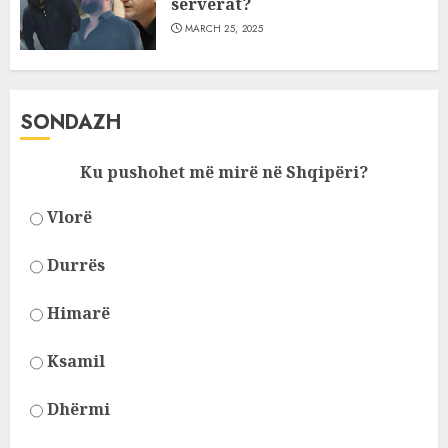
serverat?
MARCH 25, 2025
SONDAZH
Ku pushohet më mirë në Shqipëri?
Vlorë
Durrës
Himarë
Ksamil
Dhërmi