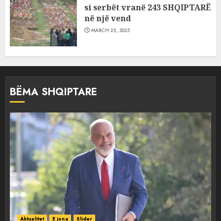
si serbët vranë 243 SHQIPTARË
në një vend
MARCH 25, 2025
BËMA SHQIPTARE
Aktualitet
E jona
Slider