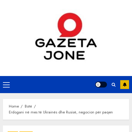
Skip
to
content
Primary
Menu
Home
Botë
Erdogani në mes të Ukrainës dhe Rusisë, negocion për paqen