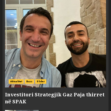
Aktualitet
Buzz
Slider
Investitori Strategjik Gaz Paja thirret
në SPAK