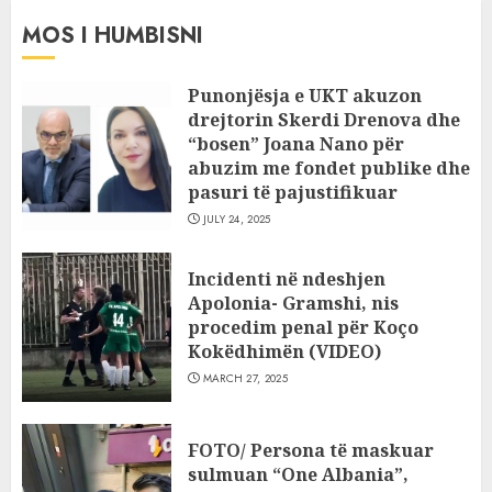
MOS I HUMBISNI
Punonjësja e UKT akuzon
drejtorin Skerdi Drenova dhe
“bosen” Joana Nano për
abuzim me fondet publike dhe
pasuri të pajustifikuar
JULY 24, 2025
Incidenti në ndeshjen
Apolonia- Gramshi, nis
procedim penal për Koço
Kokëdhimën (VIDEO)
MARCH 27, 2025
FOTO/ Persona të maskuar
sulmuan “One Albania”,