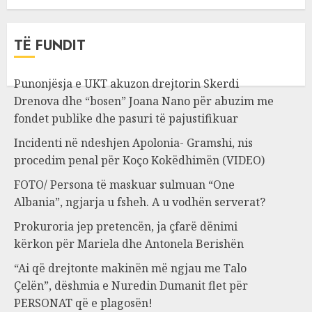
TË FUNDIT
Punonjësja e UKT akuzon drejtorin Skerdi
Drenova dhe “bosen” Joana Nano për abuzim me
fondet publike dhe pasuri të pajustifikuar
Incidenti në ndeshjen Apolonia- Gramshi, nis
procedim penal për Koço Kokëdhimën (VIDEO)
FOTO/ Persona të maskuar sulmuan “One
Albania”, ngjarja u fsheh. A u vodhën serverat?
Prokuroria jep pretencën, ja çfarë dënimi
kërkon për Mariela dhe Antonela Berishën
“Ai që drejtonte makinën më ngjau me Talo
Çelën”, dëshmia e Nuredin Dumanit flet për
PERSONAT që e plagosën!