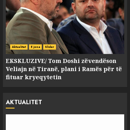
Aktualitet
E jona
Slider
EKSKLUZIVE/ Tom Doshi zëvendëson
Veliajn në Tiranë, plani i Ramës për të
fituar kryeqytetin
AKTUALITET