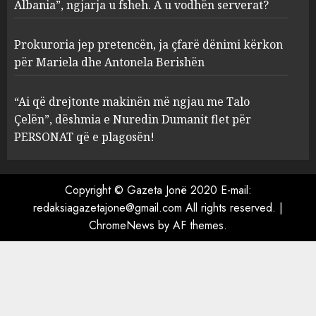
Albania”, ngjarja u fsheh. A u vodhën serverat?
3
MARCH 25, 2025
Prokuroria jep pretencën, ja çfarë dënimi kërkon
Prokuroria jep pretencën, ja
për Mariela dhe Antonela Berishën
çfarë dënimi kërkon për
Mariela dhe Antonela
“Ai që drejtonte makinën më ngjau me Talo
Berishën
Çelën”, dëshmia e Nuredin Dumanit flet për
4
MARCH 25, 2025
PERSONAT që e plagosën!
“Ai që drejtonte makinën më
ngjau me Talo Çelën”,
Copyright © Gazeta Jonë 2020 E-mail:
dëshmia e Nuredin Dumanit
redaksiagazetajone@gmail.com
All rights reserved.
|
flet për PERSONAT që e
ChromeNews
by AF themes.
plagosën!
5
MARCH 25, 2025