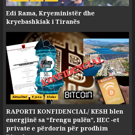
Edi Rama, Kryeministër dhe
kryebashkiak i Tiranës
Aktualitet
E jona
Slider
RAPORTI KONFIDENCIAL/ KESH blen
energjinë sa “frengu pulën”, HEC -et
private e përdorin për prodhim