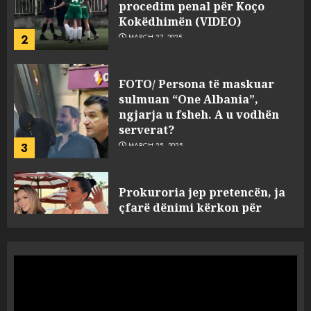
FOTO/ Persona të maskuar
sulmuan “One Albania”,
ngjarja u fsheh. A u vodhën
serverat?
3
MARCH 25, 2025
Prokuroria jep pretencën, ja
çfarë dënimi kërkon për
Mariela dhe Antonela
Berishën
4
MARCH 25, 2025
“Ai që drejtonte makinën më
ngjau me Talo Çelën”,
dëshmia e Nuredin Dumanit
flet për PERSONAT që e
plagosën!