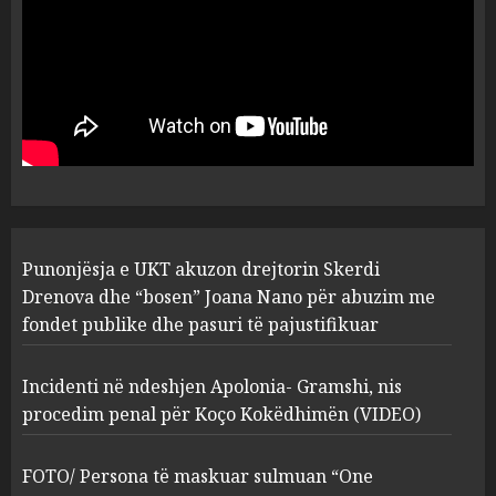
5
MARCH 25, 2025
Punonjësja e UKT akuzon
drejtorin Skerdi Drenova dhe
“bosen” Joana Nano për
abuzim me fondet publike dhe
pasuri të pajustifikuar
1
JULY 24, 2025
Incidenti në ndeshjen
Punonjësja e UKT akuzon drejtorin Skerdi
Apolonia- Gramshi, nis
procedim penal për Koço
Drenova dhe “bosen” Joana Nano për abuzim me
Kokëdhimën (VIDEO)
fondet publike dhe pasuri të pajustifikuar
2
MARCH 27, 2025
Incidenti në ndeshjen Apolonia- Gramshi, nis
procedim penal për Koço Kokëdhimën (VIDEO)
FOTO/ Persona të maskuar
sulmuan “One Albania”,
ngjarja u fsheh. A u vodhën
FOTO/ Persona të maskuar sulmuan “One
serverat?