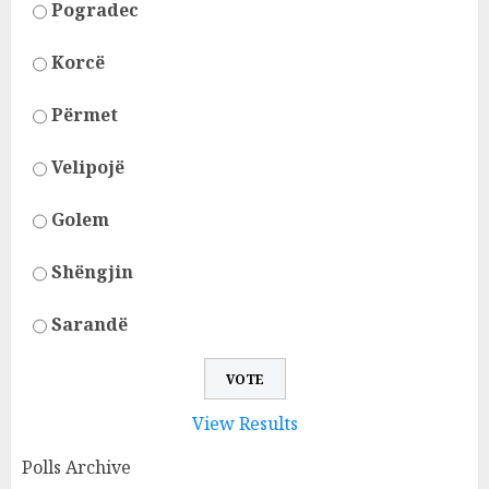
Pogradec
Korcë
Përmet
Velipojë
Golem
Shëngjin
Sarandë
View Results
Polls Archive