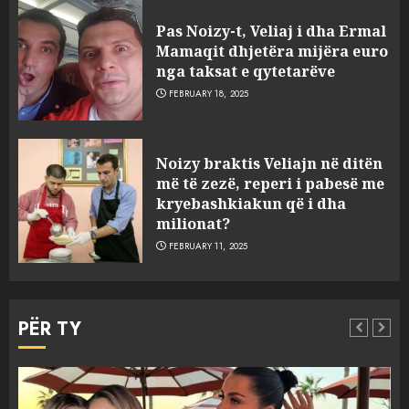
Pas Noizy-t, Veliaj i dha Ermal
Mamaqit dhjetëra mijëra euro
nga taksat e qytetarëve
FEBRUARY 18, 2025
FOTO/ Persona të maskuar
Noizy braktis Veliajn në ditën
sulmuan “One Albania”,
më të zezë, reperi i pabesë me
ngjarja u fsheh. A u vodhën
kryebashkiakun që i dha
serverat?
milionat?
3
MARCH 25, 2025
FEBRUARY 11, 2025
Prokuroria jep pretencën, ja
çfarë dënimi kërkon për
PËR TY
Mariela dhe Antonela
Berishën
4
MARCH 25, 2025