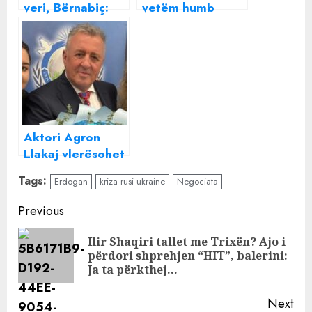
veri, Bërnabiç:
vetëm humb
Durim! Duhet të
para, çfarë do të
mbrojmë paqen
na marrë
Erdogani si
shpagim?
Aktori Agron
Llakaj vlerësohet
me titullin
Tags:
Erdogan
kriza rusi ukraine
Negociata
“Ambasador për
Paqen”, dedikimi
Continue
Previous
i ndjerë
Reading
Ilir Shaqiri tallet me Trixën? Ajo i
Pre
përdori shprehjen “HIT”, balerini:
pos
Ja ta përkthej…
Next