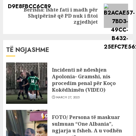
Berisha: Ishte fati i madh për
Next
Shqipërinë që PD nuk i fitoi
post:
zgjedhjet
TË NGJASHME
Incidenti në ndeshjen
Apolonia- Gramshi, nis
procedim penal për Koço
Kokëdhimën (VIDEO)
MARCH 27, 2025
FOTO/ Persona të maskuar
sulmuan “One Albania”,
ngjarja u fsheh. A u vodhën