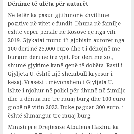
Dënime të ulëta për autorët
Në letër ka pasur gjithmonë zhvillime
pozitive në vitet e fundit. Dhuna në familje
është vepër penale në Kosovë që nga viti
2019. Gjykatat mund t’i gjobisin autorët nga
100 deri në 25,000 euro dhe t’i dënojnë me
burgim deri në tre vjet. Por deri më sot,
shumë gjykime kanë qenë të dobëta. Rasti i
Gjyljeta U. është një shembull kryesor i
kësaj. Vrasësi i mëvonshëm i Gjyljeta U.
ishte i njohur në polici për dhunë në familje
dhe u dënua me tre muaj burg dhe 100 euro
gjobë në vitin 2022. Duke paguar 300 euro, i
është shmangur tre muaj burg.
Ministrja e Drejtësisë Albulena Haxhiu ka