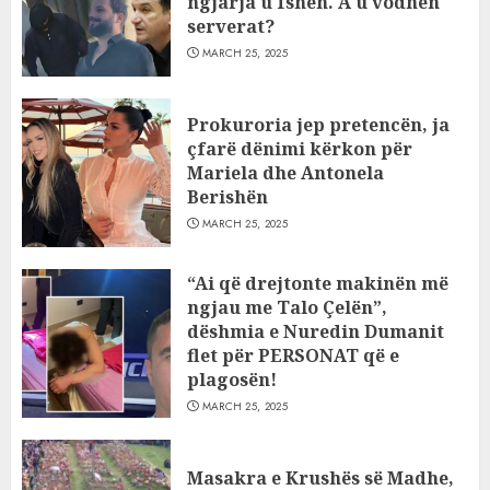
ngjarja u fsheh. A u vodhën
serverat?
MARCH 25, 2025
Prokuroria jep pretencën, ja
çfarë dënimi kërkon për
Mariela dhe Antonela
Berishën
MARCH 25, 2025
“Ai që drejtonte makinën më
ngjau me Talo Çelën”,
dëshmia e Nuredin Dumanit
flet për PERSONAT që e
plagosën!
MARCH 25, 2025
Masakra e Krushës së Madhe,