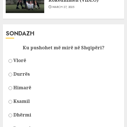
Kokëdhimën (VIDEO)
MARCH 27, 2025
SONDAZH
Ku pushohet më mirë në Shqipëri?
Vlorë
Durrës
Himarë
Ksamil
Dhërmi