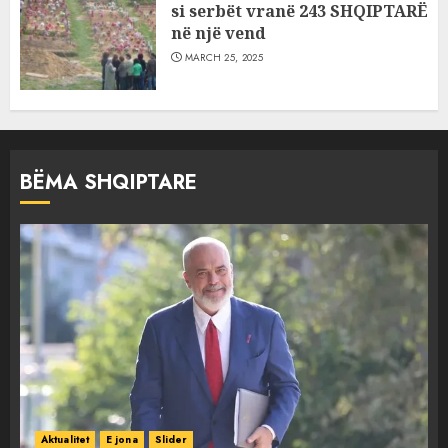
si serbët vranë 243 SHQIPTARË
në një vend
MARCH 25, 2025
BËMA SHQIPTARE
Aktualitet
E jona
Slider