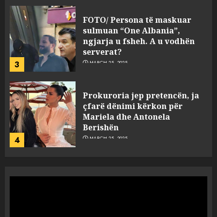
FOTO/ Persona të maskuar
sulmuan “One Albania”,
ngjarja u fsheh. A u vodhën
serverat?
3
MARCH 25, 2025
Prokuroria jep pretencën, ja
çfarë dënimi kërkon për
Mariela dhe Antonela
Berishën
4
MARCH 25, 2025
“Ai që drejtonte makinën më
ngjau me Talo Çelën”,
dëshmia e Nuredin Dumanit
flet për PERSONAT që e
plagosën!
5