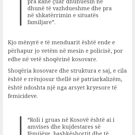
pra kanë çuar dhunuesin në
dhunë të vazhdueshme dhe pra
në shkatërrimin e situatës
familjare”.
Kjo mënyrë e të menduarit është ende e
përhapur jo vetëm në mesin e policisë, por
edhe në vetë shoqërinë kosovare.
Shoqëria kosovare dhe struktura e saj, e cila
është e rrënjosur thellë në patriarkalizëm,
është ndoshta një nga arsyet kryesore të
femicideve.
“Roli i gruas në Kosovë është ai i
amvises dhe kujdestares së
fëmijëve, bashkëshortit dhe të