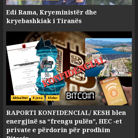
Edi Rama, Kryeministër dhe
kryebashkiak i Tiranës
Aktualitet
E jona
Slider
RAPORTI KONFIDENCIAL/ KESH blen
energjinë sa “frengu pulën”, HEC -et
private e përdorin për prodhim