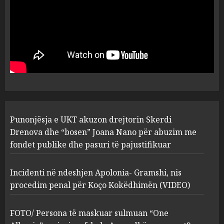
MARCH 25, 2025
Punonjësja e UKT akuzon
drejtorin Skerdi Drenova dhe
“bosen” Joana Nano për
abuzim me fondet publike dhe
pasuri të pajustifikuar
1
JULY 24, 2025
Incidenti në ndeshjen
Punonjësja e UKT akuzon drejtorin Skerdi
Apolonia- Gramshi, nis
procedim penal për Koço
Drenova dhe “bosen” Joana Nano për abuzim me
Kokëdhimën (VIDEO)
fondet publike dhe pasuri të pajustifikuar
2
MARCH 27, 2025
Incidenti në ndeshjen Apolonia- Gramshi, nis
procedim penal për Koço Kokëdhimën (VIDEO)
FOTO/ Persona të maskuar
sulmuan “One Albania”,
ngjarja u fsheh. A u vodhën
FOTO/ Persona të maskuar sulmuan “One
serverat?