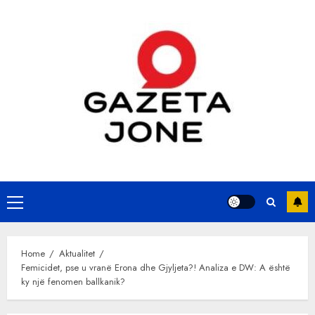
Skip
to
content
Primary
Menu
Home
Aktualitet
Femicidet, pse u vranë Erona dhe Gjyljeta?! Analiza e DW: A është
ky një fenomen ballkanik?