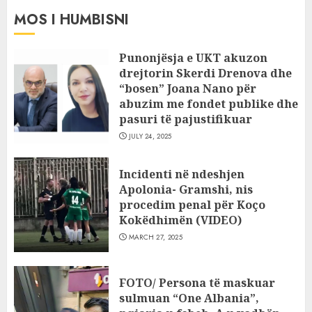
MOS I HUMBISNI
Punonjësja e UKT akuzon
drejtorin Skerdi Drenova dhe
“bosen” Joana Nano për
abuzim me fondet publike dhe
pasuri të pajustifikuar
JULY 24, 2025
Incidenti në ndeshjen
Apolonia- Gramshi, nis
procedim penal për Koço
Kokëdhimën (VIDEO)
MARCH 27, 2025
FOTO/ Persona të maskuar
sulmuan “One Albania”,