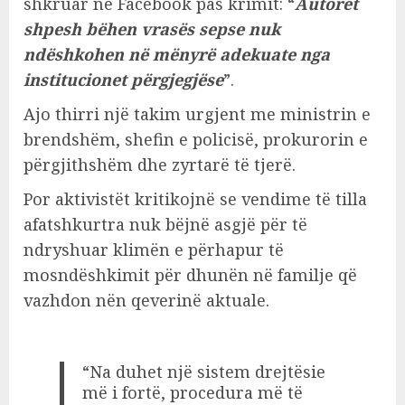
shkruar në Facebook pas krimit: “
Autorët
shpesh bëhen vrasës sepse nuk
ndëshkohen në mënyrë adekuate nga
institucionet përgjegjëse
”.
Ajo thirri një takim urgjent me ministrin e
brendshëm, shefin e policisë, prokurorin e
përgjithshëm dhe zyrtarë të tjerë.
Por aktivistët kritikojnë se vendime të tilla
afatshkurtra nuk bëjnë asgjë për të
ndryshuar klimën e përhapur të
mosndëshkimit për dhunën në familje që
vazhdon nën qeverinë aktuale.
“Na duhet një sistem drejtësie
më i fortë, procedura më të