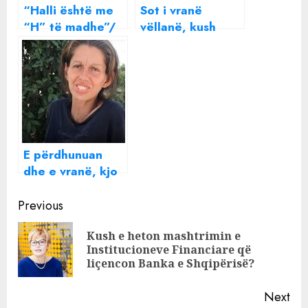
“Halli është me
Sot i vranë
“H” të madhe”/
vëllanë, kush
Analiza e BIRN:
është “hija”
Gara për
Ibrahim Lici
bashkinë e
Kukësit, me sytë
nga Londra dhe
Birmingami
E përdhunuan
dhe e vranë, kjo
është 32 -vjeçarja
Continue
që u gjet poshtë
Previous
urës së Dajlanit
Reading
Kush e heton mashtrimin e
Pre
Institucioneve Financiare që
pos
liçencon Banka e Shqipërisë?
Next