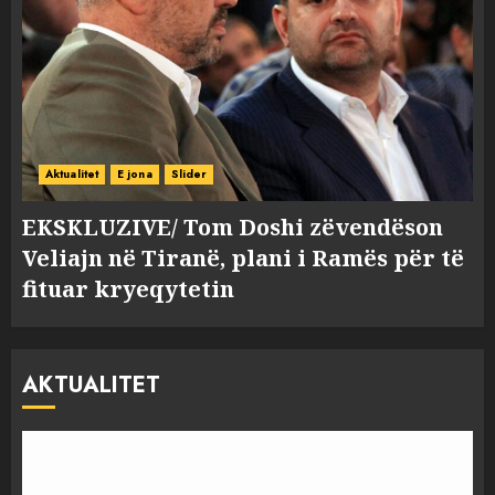
Aktualitet
E jona
Slider
EKSKLUZIVE/ Tom Doshi zëvendëson
Veliajn në Tiranë, plani i Ramës për të
fituar kryeqytetin
AKTUALITET