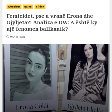
Aktualitet
Rajon
Slider
Femicidet, pse u vranë Erona dhe
Gjyljeta?! Analiza e DW: A është ky
një fenomen ballkanik?
MAY 11, 2024