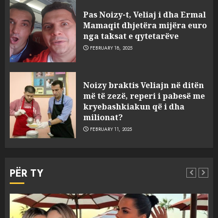
Pas Noizy-t, Veliaj i dha Ermal
Mamaqit dhjetëra mijëra euro
nga taksat e qytetarëve
FEBRUARY 18, 2025
FOTO/ Persona të maskuar
Noizy braktis Veliajn në ditën
sulmuan “One Albania”,
më të zezë, reperi i pabesë me
ngjarja u fsheh. A u vodhën
kryebashkiakun që i dha
serverat?
milionat?
3
MARCH 25, 2025
FEBRUARY 11, 2025
Prokuroria jep pretencën, ja
çfarë dënimi kërkon për
PËR TY
Mariela dhe Antonela
Berishën
4
MARCH 25, 2025