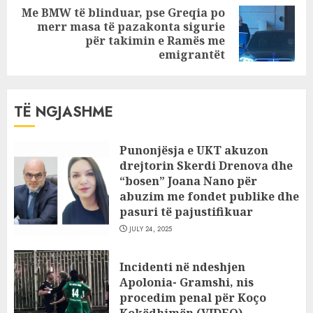
Me BMW të blinduar, pse Greqia po
merr masa të pazakonta sigurie
Next
për takimin e Ramës me
post:
emigrantët
TË NGJASHME
Punonjësja e UKT akuzon
drejtorin Skerdi Drenova dhe
“bosen” Joana Nano për
abuzim me fondet publike dhe
pasuri të pajustifikuar
JULY 24, 2025
Incidenti në ndeshjen
Apolonia- Gramshi, nis
procedim penal për Koço