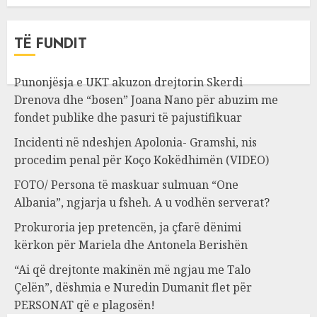
TË FUNDIT
Punonjësja e UKT akuzon drejtorin Skerdi
Drenova dhe “bosen” Joana Nano për abuzim me
fondet publike dhe pasuri të pajustifikuar
Incidenti në ndeshjen Apolonia- Gramshi, nis
procedim penal për Koço Kokëdhimën (VIDEO)
FOTO/ Persona të maskuar sulmuan “One
Albania”, ngjarja u fsheh. A u vodhën serverat?
Prokuroria jep pretencën, ja çfarë dënimi
kërkon për Mariela dhe Antonela Berishën
“Ai që drejtonte makinën më ngjau me Talo
Çelën”, dëshmia e Nuredin Dumanit flet për
PERSONAT që e plagosën!