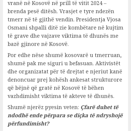
vranë në Kosovë në prill të vitit 2024 –
brenda pesë ditësh. Vrasjet e tyre ndezën
tmerr në të gjithë vendin. Presidentja Vjosa
Osmani shpalli ditë zie kombëtare në kujtim
të grave dhe vajzave viktima të dhunës me
bazë gjinore në Kosovë.
Por edhe nëse shumë kosovarë u tmerruan,
shumë pak me siguri u befasuan. Aktivistët
dhe organizatat për të drejtat e njeriut kanë
denoncuar prej kohësh ankesat strukturore
që bëjnë që gratë në Kosovë të bëhen
vazhdimisht viktima të akteve të dhunës.
Shumë njerëz pyesin veten:
Çfarë duhet të
ndodhë ende përpara se diçka të ndryshojë
përfundimisht?