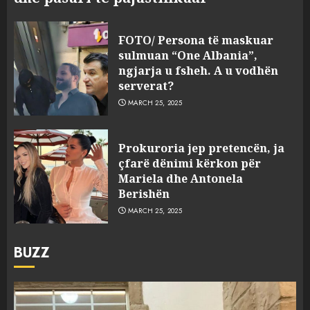
FOTO/ Persona të maskuar
sulmuan “One Albania”,
ngjarja u fsheh. A u vodhën
serverat?
MARCH 25, 2025
Prokuroria jep pretencën, ja
çfarë dënimi kërkon për
Mariela dhe Antonela
Berishën
MARCH 25, 2025
BUZZ