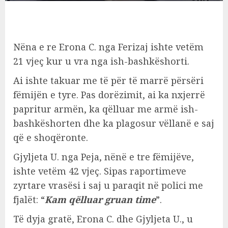
Nëna e re Erona C. nga Ferizaj ishte vetëm
21 vjeç kur u vra nga ish-bashkëshorti.
Ai ishte takuar me të për të marrë përsëri
fëmijën e tyre. Pas dorëzimit, ai ka nxjerrë
papritur armën, ka qëlluar me armë ish-
bashkëshorten dhe ka plagosur vëllanë e saj
që e shoqëronte.
Gjyljeta U. nga Peja, nënë e tre fëmijëve,
ishte vetëm 42 vjeç. Sipas raportimeve
zyrtare vrasësi i saj u paraqit në polici me
fjalët: “
Kam qëlluar gruan time
”.
Të dyja gratë, Erona C. dhe Gjyljeta U., u