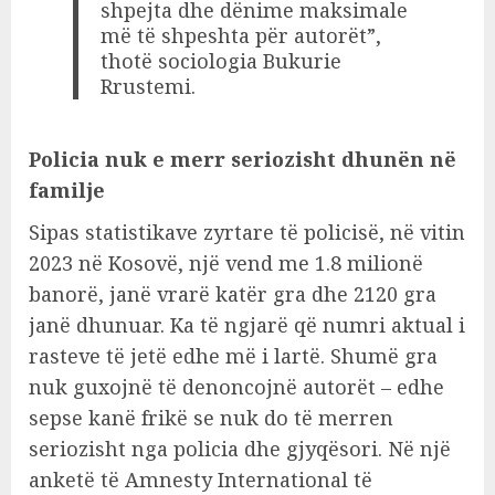
shpejta dhe dënime maksimale
më të shpeshta për autorët”,
thotë sociologia Bukurie
Rrustemi.
Policia nuk e merr seriozisht dhunën në
familje
Sipas statistikave zyrtare të policisë, në vitin
2023 në Kosovë, një vend me 1.8 milionë
banorë, janë vrarë katër gra dhe 2120 gra
janë dhunuar. Ka të ngjarë që numri aktual i
rasteve të jetë edhe më i lartë. Shumë gra
nuk guxojnë të denoncojnë autorët – edhe
sepse kanë frikë se nuk do të merren
seriozisht nga policia dhe gjyqësori. Në një
anketë të Amnesty International të