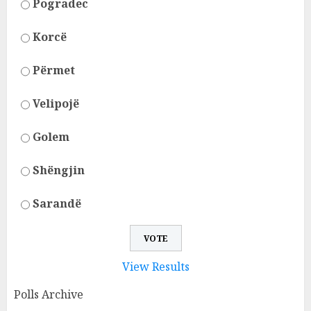
Pogradec
Korcë
Përmet
Velipojë
Golem
Shëngjin
Sarandë
View Results
Polls Archive