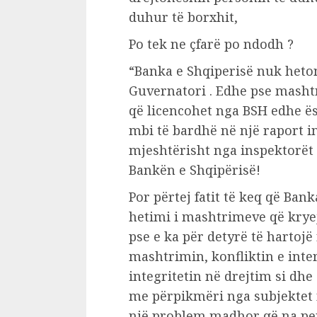
duhur të borxhit,
Po tek ne çfarë po ndodh ?
“Banka e Shqiperisë nuk heto
Guvernatori . Edhe pse mashtr
që licencohet nga BSH edhe ës
mbi të bardhë në një raport i
mjeshtërisht nga inspektorët
Bankën e Shqipërisë!
Por përtej fatit të keq që Ban
hetimi i mashtrimeve që kryej
pse e ka për detyrë të hartoj
mashtrimin, konfliktin e inte
integritetin në drejtim si dh
me përpikmëri nga subjektet 
një problem madhor që na pen