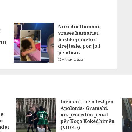
Nuredin Dumani,
e
vrases humorist,
bashkepunetor
lli
drejtesie, por jo i
penduar.
MARCH 2, 2025
Incidenti në ndeshjen
Apolonia- Gramshi,
he
nis procedim penal
o
për Koço Kokëdhimën
ndet
(VIDEO)