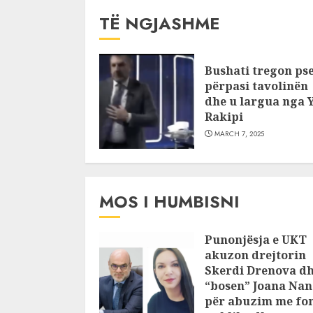
TË NGJASHME
Bushati tregon ps
përpasi tavolinën
dhe u largua nga Y
Rakipi
MARCH 7, 2025
MOS I HUMBISNI
Punonjësja e UKT
akuzon drejtorin
Skerdi Drenova d
“bosen” Joana Nan
për abuzim me fo