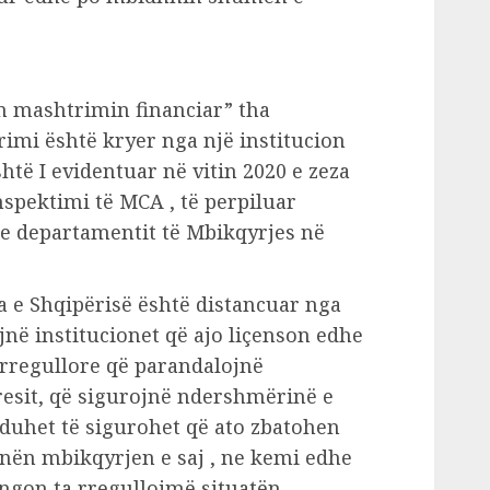
n mashtrimin financiar” tha
imi është kryer nga një institucion
htë I evidentuar në vitin 2020 e zeza
nspektimi të MCA , të perpiluar
 e departamentit të Mbikqyrjes në
ka e Shqipërisë është distancuar nga
në institucionet që ajo liçenson edhe
ë rregullore që parandalojnë
resit, që sigurojnë ndershmërinë e
e duhet të sigurohet që ato zbatohen
nën mbikqyrjen e saj , ne kemi edhe
gon ta rregullojmë situatën.