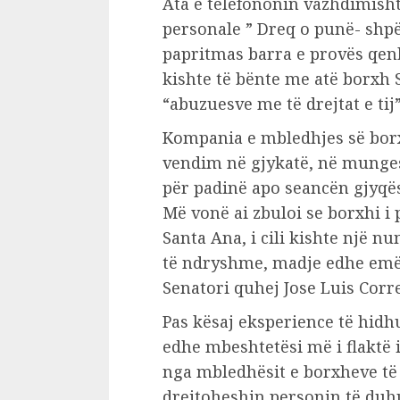
Ata e telefononin vazhdimish
personale ” Dreq o punë- shpë
papritmas barra e provës qen
kishte të bënte me atë borxh S
“abuzuesve me të drejtat e tij” 
Kompania e mbledhjes së borx
vendim në gjykatë, në mungesë
për padinë apo seancën gjyqë
Më vonë ai zbuloi se borxhi i 
Santa Ana, i cili kishte një n
të ndryshme, madje edhe emër
Senatori quhej Jose Luis Corr
Pas kësaj eksperience të hidh
edhe mbeshtetësi më i flaktë i 
nga mbledhësit e borxheve të
drejtoheshin personin të du