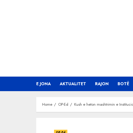
Skip
to
content
E JONA
AKTUALITET
RAJON
BOTË
Home
OP-Ed
Kush e heton mashtrimin e Instituc
OP-Ed