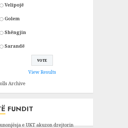
Velipojë
Golem
Shëngjin
Sarandë
View Results
olls Archive
TË FUNDIT
unonjësja e UKT akuzon drejtorin