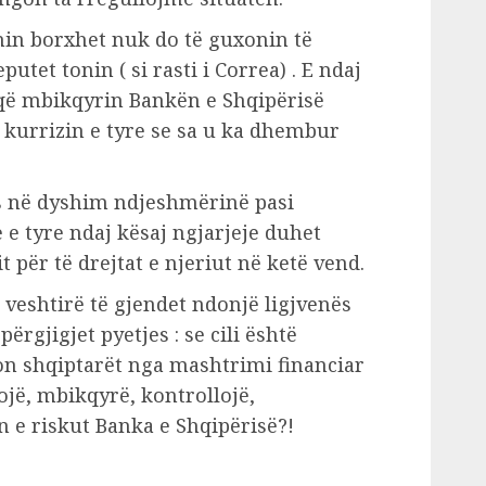
in borxhet nuk do të guxonin të
tet tonin ( si rasti i Correa) . E ndaj
që mbikqyrin Bankën e Shqipërisë
 kurrizin e tyre se sa u ka dhembur
s në dyshim ndjeshmërinë pasi
 e tyre ndaj kësaj ngjarjeje duhet
it për të drejtat e njeriut në ketë vend.
e veshtirë të gjendet ndonjë ligjvenës
përgjigjet pyetjes : se cili është
on shqiptarët nga mashtrimi financiar
sojë, mbikqyrë, kontrollojë,
n e riskut Banka e Shqipërisë?!