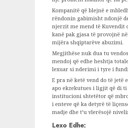
Kompanitë që blejnë e mbledh
rëndonin gabimisht ndonjë depu
njerzit me mend të Kuvendit 
kanë pak gjasa të provojnë në
mijëra shqiptarëve abuzimi.
Megjithëse nuk dua tu vendo
mendoj që edhe heshtja totale
lexuar si nderimi i tyre i fund
E pra në ketë vend do të jetë 
apo ekzekutues i ligjit që di ti 
institucioni shtetëtor që mbr
i enteve që ka detyrë të liçen
madje dhe t’u vlerësojë niveli
Lexo Edhe: