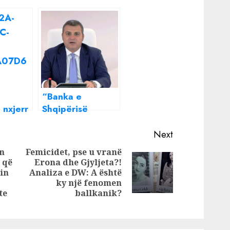
“Banka e
 nxjerr
Shqipërisë
in: Kur
humbet 150
milionë euro.
Next
Guvernatori të
an
Femicidet, pse u vranë
japë dorëheqjen”
 që
Erona dhe Gjyljeta?!
Next
tin
Analiza e DW: A është
Previous
post:
ky një fenomen
post:
te
ballkanik?