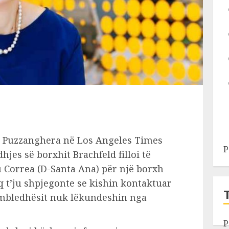
Jim Puzzanghera në Los Angeles Times
P
jes së borxhit Brachfeld filloi të
u Correa (D-Santa Ana) për një borxh
q t’ju shpjegonte se kishin kontaktuar
 mbledhësit nuk lëkundeshin nga
P