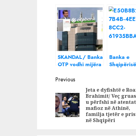
SKANDAL/ Banka
Banka e
OTP vodhi mijëra
Shqipërisë
klientë, Banka e
projeksion
Continue
Shqipërisë e
do të ulen
Previous
toleron me gjobë
çmimet
Reading
Jeta e dyfishtë e Ro
minimale
Brahimit/ Veç gruas
u përfshi në atenta
mafioz në Athinë,
familja tjetër e pris
në Shqipëri