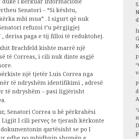
t duke i kërkuar informacione
S
rtheu Senatori – “Si kështu,
N
kërka mbi mua” . I sigurt që nuk
d
enatori refuzoi t’u përgjigjej
I
, derisa paga e tij filloi të reduktohej.
G
K
hit Brachfeld kishte marrë një
 të Correas, i cili nuk dinte asgjë
F
sore.
“
v
përkiste një tjetër Luis Correa nga
umër të ndryshëm identifikimi , adresë
P
 të ndryshëm – pasi ligjërisht
d
A
ea.
“
ur, Senatori Correa u bë përkrahësi
m
Ligjit I cili perveç te tjerash kërkonte
D
 dokumentonin qartësisht se po I
p
hur edhe po mbidhnin shumën e