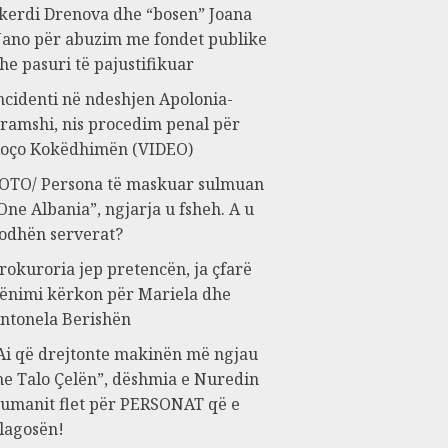
kerdi Drenova dhe “bosen” Joana
ano për abuzim me fondet publike
he pasuri të pajustifikuar
ncidenti në ndeshjen Apolonia-
ramshi, nis procedim penal për
oço Kokëdhimën (VIDEO)
OTO/ Persona të maskuar sulmuan
One Albania”, ngjarja u fsheh. A u
odhën serverat?
rokuroria jep pretencën, ja çfarë
ënimi kërkon për Mariela dhe
ntonela Berishën
Ai që drejtonte makinën më ngjau
e Talo Çelën”, dëshmia e Nuredin
umanit flet për PERSONAT që e
lagosën!