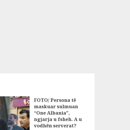
FOTO/ Persona të
maskuar sulmuan
“One Albania”,
ngjarja u fsheh. A u
vodhën serverat?