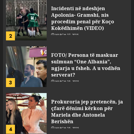
FOTO/ Persona të maskuar
sulmuan “One Albania”,
ngjarja u fsheh. A u vodhën
serverat?
3
MARCH 25, 2025
Prokuroria jep pretencën, ja
çfarë dënimi kërkon për
Mariela dhe Antonela
Berishën
4
MARCH 25, 2025
“Ai që drejtonte makinën më
ngjau me Talo Çelën”,
dëshmia e Nuredin Dumanit
flet për PERSONAT që e
plagosën!
5