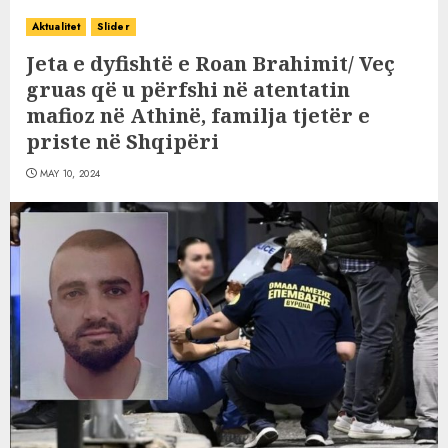
Aktualitet
Slider
Jeta e dyfishtë e Roan Brahimit/ Veç
gruas që u përfshi në atentatin
mafioz në Athinë, familja tjetër e
priste në Shqipëri
MAY 10, 2024