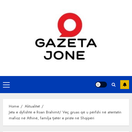
Skip
to
content
Primary
Menu
Home
Aktualitet
Jeta e dyfishtë e Roan Brahimit/ Veç gruas që u përfshi në atentatin
mafioz në Athinë, familja tjetër e priste në Shqipëri