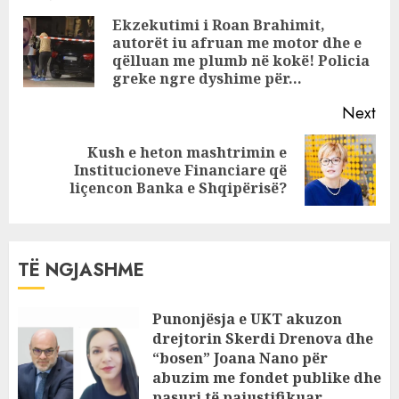
qëlluan me plumb
Reading
Ekzekutimi i Roan Brahimit,
në kokë! Policia
autorët iu afruan me motor dhe e
Pre
greke ngre
qëlluan me plumb në kokë! Policia
pos
dyshime për…
greke ngre dyshime për…
Next
Kush e heton mashtrimin e
Next
Institucioneve Financiare që
post:
liçencon Banka e Shqipërisë?
TË NGJASHME
Punonjësja e UKT akuzon
drejtorin Skerdi Drenova dhe
“bosen” Joana Nano për
abuzim me fondet publike dhe
pasuri të pajustifikuar