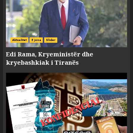
Aktualitet
E jona
Slider
Edi Rama, Kryeministër dhe
kryebashkiak i Tiranës