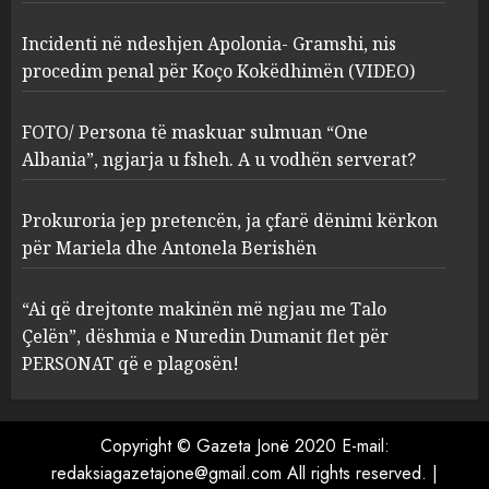
3
MARCH 25, 2025
Incidenti në ndeshjen Apolonia- Gramshi, nis
procedim penal për Koço Kokëdhimën (VIDEO)
Prokuroria jep pretencën, ja
çfarë dënimi kërkon për
Mariela dhe Antonela
FOTO/ Persona të maskuar sulmuan “One
Berishën
Albania”, ngjarja u fsheh. A u vodhën serverat?
4
MARCH 25, 2025
Prokuroria jep pretencën, ja çfarë dënimi kërkon
“Ai që drejtonte makinën më
për Mariela dhe Antonela Berishën
ngjau me Talo Çelën”,
dëshmia e Nuredin Dumanit
“Ai që drejtonte makinën më ngjau me Talo
flet për PERSONAT që e
Çelën”, dëshmia e Nuredin Dumanit flet për
plagosën!
5
PERSONAT që e plagosën!
MARCH 25, 2025
Copyright © Gazeta Jonë 2020 E-mail:
redaksiagazetajone@gmail.com
All rights reserved.
|