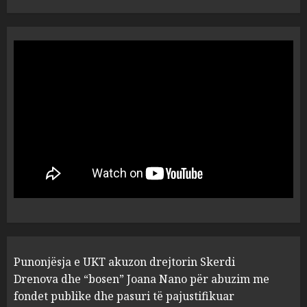
MARCH 25, 2025
Punonjësja e UKT akuzon
drejtorin Skerdi Drenova dhe
“bosen” Joana Nano për
abuzim me fondet publike dhe
pasuri të pajustifikuar
1
JULY 24, 2025
Incidenti në ndeshjen
Apolonia- Gramshi, nis
procedim penal për Koço
Kokëdhimën (VIDEO)
2
MARCH 27, 2025
FOTO/ Persona të maskuar
Punonjësja e UKT akuzon drejtorin Skerdi
sulmuan “One Albania”,
ngjarja u fsheh. A u vodhën
Drenova dhe “bosen” Joana Nano për abuzim me
serverat?
fondet publike dhe pasuri të pajustifikuar