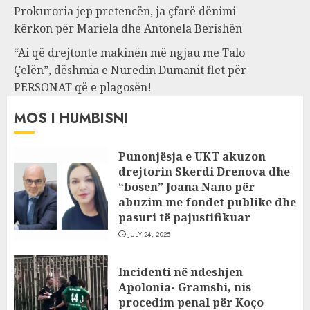
Prokuroria jep pretencën, ja çfarë dënimi
kërkon për Mariela dhe Antonela Berishën
“Ai që drejtonte makinën më ngjau me Talo
Çelën”, dëshmia e Nuredin Dumanit flet për
PERSONAT që e plagosën!
MOS I HUMBISNI
Punonjësja e UKT akuzon
drejtorin Skerdi Drenova dhe
“bosen” Joana Nano për
abuzim me fondet publike dhe
pasuri të pajustifikuar
JULY 24, 2025
Incidenti në ndeshjen
Apolonia- Gramshi, nis
procedim penal për Koço