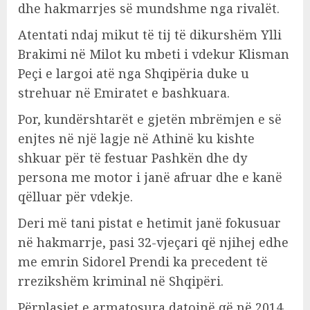
dhe hakmarrjes së mundshme nga rivalët.
Atentati ndaj mikut të tij të dikurshëm Ylli
Brakimi në Milot ku mbeti i vdekur Klisman
Peçi e largoi atë nga Shqipëria duke u
strehuar në Emiratet e bashkuara.
Por, kundërshtarët e gjetën mbrëmjen e së
enjtes në një lagje në Athinë ku kishte
shkuar për të festuar Pashkën dhe dy
persona me motor i janë afruar dhe e kanë
qëlluar për vdekje.
Deri më tani pistat e hetimit janë fokusuar
në hakmarrje, pasi 32-vjeçari që njihej edhe
me emrin Sidorel Prendi ka precedent të
rrezikshëm kriminal në Shqipëri.
Përplasjet e armatosura datojnë që në 2014