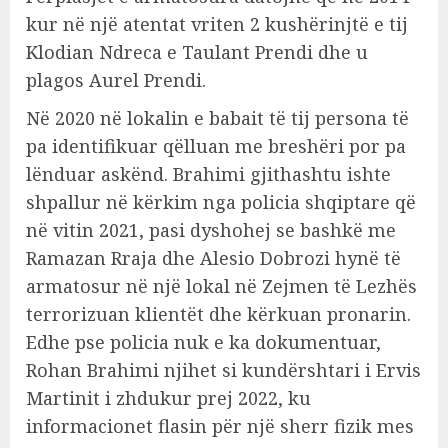
kur në një atentat vriten 2 kushërinjtë e tij
Klodian Ndreca e Taulant Prendi dhe u
plagos Aurel Prendi.
Në 2020 në lokalin e babait të tij persona të
pa identifikuar qëlluan me breshëri por pa
lënduar askënd. Brahimi gjithashtu ishte
shpallur në kërkim nga policia shqiptare që
në vitin 2021, pasi dyshohej se bashkë me
Ramazan Rraja dhe Alesio Dobrozi hynë të
armatosur në një lokal në Zejmen të Lezhës
terrorizuan klientët dhe kërkuan pronarin.
Edhe pse policia nuk e ka dokumentuar,
Rohan Brahimi njihet si kundërshtari i Ervis
Martinit i zhdukur prej 2022, ku
informacionet flasin për një sherr fizik mes