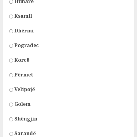
Himarë
Ksamil
Dhërmi
Pogradec
Korcë
Përmet
Velipojë
Golem
Shëngjin
Sarandë