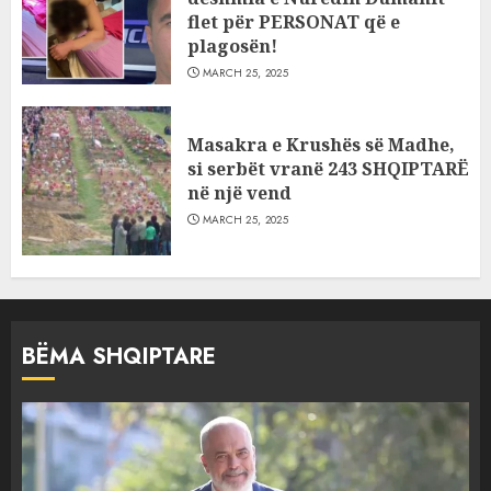
flet për PERSONAT që e
plagosën!
MARCH 25, 2025
Masakra e Krushës së Madhe,
si serbët vranë 243 SHQIPTARË
në një vend
MARCH 25, 2025
BËMA SHQIPTARE