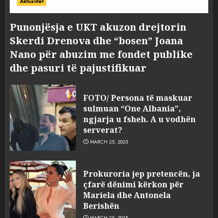
Aktualitet
Punonjësja e UKT akuzon drejtorin
Skerdi Drenova dhe “bosen” Joana
Nano për abuzim me fondet publike
dhe pasuri të pajustifikuar
FOTO/ Persona të maskuar
sulmuan “One Albania”,
ngjarja u fsheh. A u vodhën
serverat?
MARCH 25, 2025
Prokuroria jep pretencën, ja
çfarë dënimi kërkon për
Mariela dhe Antonela
Berishën
MARCH 25, 2025