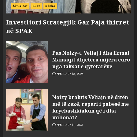
Aktualitet
Buzz
Slider
Investitori Strategjik Gaz Paja thirret
në SPAK
FOTO/ Persona të maskuar
sulmuan “One Albania”,
Pas Noizy-t, Veliaj i dha Ermal
ngjarja u fsheh. A u vodhën
Mamaqit dhjetëra mijëra euro
serverat?
nga taksat e qytetarëve
3
MARCH 25, 2025
FEBRUARY 18, 2025
Prokuroria jep pretencën, ja
Noizy braktis Veliajn në ditën
çfarë dënimi kërkon për
më të zezë, reperi i pabesë me
Mariela dhe Antonela
kryebashkiakun që i dha
Berishën
milionat?
4
MARCH 25, 2025
FEBRUARY 11, 2025