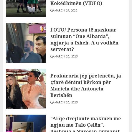
Kokëdhimën (VIDEO)
MARCH 27, 2025
FOTO/ Persona të maskuar
sulmuan “One Albania”,
ngjarja u fsheh. A u vodhën
serverat?
MARCH 25, 2025
Prokuroria jep pretencën, ja
çfarë dënimi kërkon për
Mariela dhe Antonela
Berishën
MARCH 25, 2025
“Ai që drejtonte makinën më
ngjau me Talo Çelën”,
dëshmia e Nuredin Dumanit