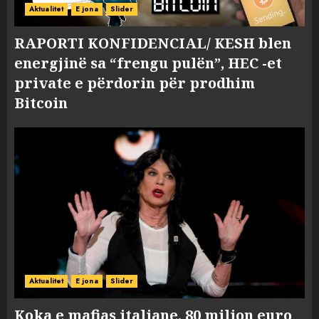
Aktualitet
E jona
Slider
RAPORTI KONFIDENCIAL/ KESH blen
energjinë sa “frengu pulën”, HEC -et
private e përdorin për prodhim
Bitcoin
Aktualitet
E jona
Slider
Koka e mafias italiane, 80 milion euro