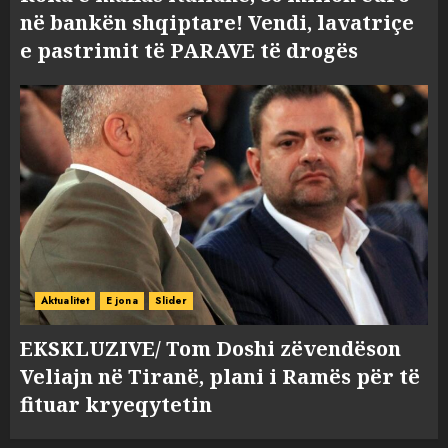
në bankën shqiptare! Vendi, lavatriçe
e pastrimit të PARAVE të drogës
Aktualitet
E jona
Slider
EKSKLUZIVE/ Tom Doshi zëvendëson
Veliajn në Tiranë, plani i Ramës për të
fituar kryeqytetin