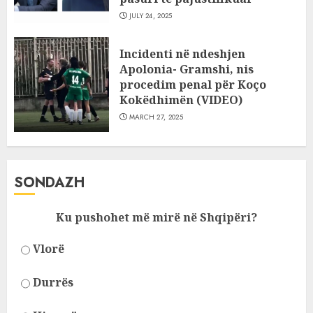
JULY 24, 2025
Incidenti në ndeshjen
Apolonia- Gramshi, nis
procedim penal për Koço
Kokëdhimën (VIDEO)
MARCH 27, 2025
SONDAZH
Ku pushohet më mirë në Shqipëri?
Vlorë
Durrës