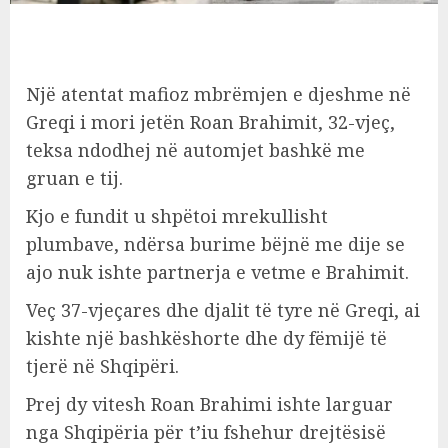
Një atentat mafioz mbrëmjen e djeshme në
Greqi i mori jetën Roan Brahimit, 32-vjeç,
teksa ndodhej në automjet bashkë me
gruan e tij.
Kjo e fundit u shpëtoi mrekullisht
plumbave, ndërsa burime bëjnë me dije se
ajo nuk ishte partnerja e vetme e Brahimit.
Veç 37-vjeçares dhe djalit të tyre në Greqi, ai
kishte një bashkëshorte dhe dy fëmijë të
tjerë në Shqipëri.
Prej dy vitesh Roan Brahimi ishte larguar
nga Shqipëria për t’iu fshehur drejtësisë