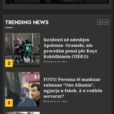
Incidenti në ndeshjen
Apolonia- Gramshi, nis
procedim penal për Koço
Kokëdhimën (VIDEO)
TRENDING NEWS
2
MARCH 27, 2025
FOTO/ Persona të maskuar
sulmuan “One Albania”,
ngjarja u fsheh. A u vodhën
serverat?
3
MARCH 25, 2025
Prokuroria jep pretencën, ja
çfarë dënimi kërkon për
Mariela dhe Antonela
Berishën
4
MARCH 25, 2025