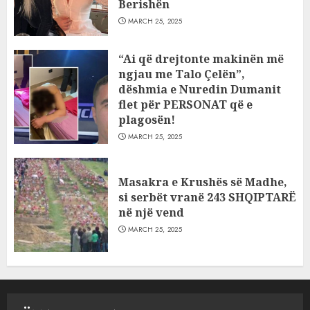
Berishën
MARCH 25, 2025
“Ai që drejtonte makinën më
ngjau me Talo Çelën”,
dëshmia e Nuredin Dumanit
flet për PERSONAT që e
plagosën!
MARCH 25, 2025
Masakra e Krushës së Madhe,
si serbët vranë 243 SHQIPTARË
në një vend
MARCH 25, 2025