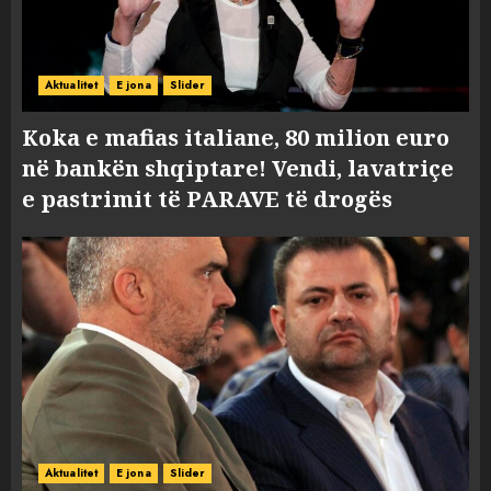
Aktualitet
E jona
Slider
Koka e mafias italiane, 80 milion euro
në bankën shqiptare! Vendi, lavatriçe
e pastrimit të PARAVE të drogës
Aktualitet
E jona
Slider