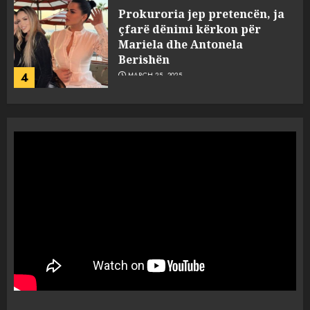
“Ai që drejtonte makinën më
ngjau me Talo Çelën”,
dëshmia e Nuredin Dumanit
flet për PERSONAT që e
plagosën!
5
MARCH 25, 2025
Punonjësja e UKT akuzon
drejtorin Skerdi Drenova dhe
“bosen” Joana Nano për
abuzim me fondet publike dhe
pasuri të pajustifikuar
1
JULY 24, 2025
Incidenti në ndeshjen
Apolonia- Gramshi, nis
procedim penal për Koço
Kokëdhimën (VIDEO)
2
MARCH 27, 2025