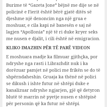
Burime të “Gazeta Jone” bëjnë me dije se në
policinë e Fierit është bërë gjatë ditës së
djeshme një denoncim nga një grua e
moshuar, e cila kapi në banesën e saj në
lagjen “Apollonia” një të ri duke kryer seks
me nusen e djalit, i cili është në emigracion.
KLIKO IMAZHIN PËR TË PARË VIDEON
E moshuara madje ka filmuar gjithçka, por
ndryshe nga rasti i Librazhdit nuk i ka
dorëzuar pamjet në polici me frikën se do të
shpërndaheshin. Gruaja ka thënë në polici
se dikush i ishte futur në shtëpi duke e
kanalizuar ndryshe ngjarjen, gjë që detyron
blutë të marrin në pyetje nusen e shtëpisë
për personin që ka futur në shtëpi.