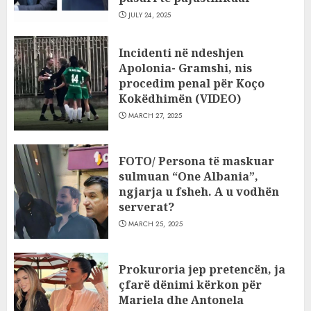
JULY 24, 2025
Incidenti në ndeshjen
Apolonia- Gramshi, nis
procedim penal për Koço
Kokëdhimën (VIDEO)
MARCH 27, 2025
FOTO/ Persona të maskuar
sulmuan “One Albania”,
ngjarja u fsheh. A u vodhën
serverat?
MARCH 25, 2025
Prokuroria jep pretencën, ja
çfarë dënimi kërkon për
Mariela dhe Antonela