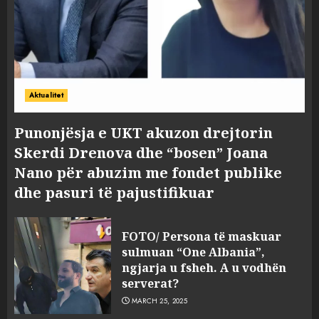
Aktualitet
Punonjësja e UKT akuzon drejtorin
Skerdi Drenova dhe “bosen” Joana
Nano për abuzim me fondet publike
dhe pasuri të pajustifikuar
FOTO/ Persona të maskuar
sulmuan “One Albania”,
ngjarja u fsheh. A u vodhën
serverat?
MARCH 25, 2025