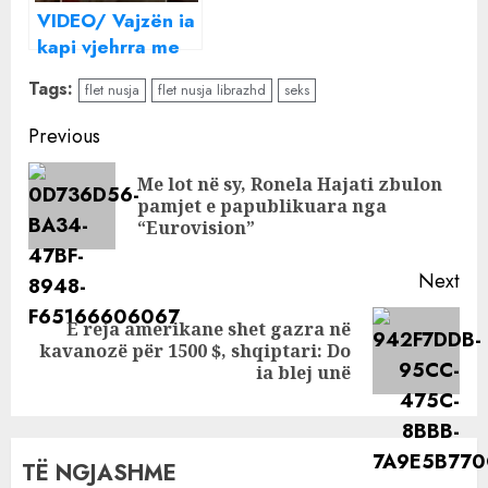
VIDEO/ Vajzën ia
kapi vjehrra me
dashnorin në
Tags:
flet nusja
flet nusja librazhd
seks
duke “punuar” në
shtrat, i ati del
Continue
Previous
me versionin e
Reading
denjë për filma
Me lot në sy, Ronela Hajati zbulon
Pre
pamjet e papublikuara nga
pos
“Eurovision”
Next
E reja amerikane shet gazra në
Next
kavanozë për 1500 $, shqiptari: Do
post:
ia blej unë
TË NGJASHME