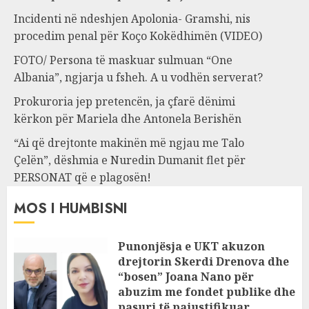
Incidenti në ndeshjen Apolonia- Gramshi, nis
procedim penal për Koço Kokëdhimën (VIDEO)
FOTO/ Persona të maskuar sulmuan “One
Albania”, ngjarja u fsheh. A u vodhën serverat?
Prokuroria jep pretencën, ja çfarë dënimi
kërkon për Mariela dhe Antonela Berishën
“Ai që drejtonte makinën më ngjau me Talo
Çelën”, dëshmia e Nuredin Dumanit flet për
PERSONAT që e plagosën!
MOS I HUMBISNI
Punonjësja e UKT akuzon
drejtorin Skerdi Drenova dhe
“bosen” Joana Nano për
abuzim me fondet publike dhe
pasuri të pajustifikuar