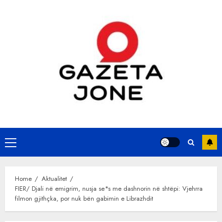
Skip
to
content
Primary
Menu
Home
Aktualitet
FIER/ Djali në emigrim, nusja se*s me dashnorin në shtëpi: Vjehrra
filmon gjithçka, por nuk bën gabimin e Librazhdit