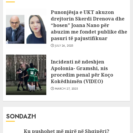
Punonjësja e UKT akuzon
drejtorin Skerdi Drenova dhe
“bosen” Joana Nano për
abuzim me fondet publike dhe
pasuri të pajustifikuar
JULY 24, 2025
Incidenti në ndeshjen
Apolonia- Gramshi, nis
procedim penal për Koço
Kokëdhimën (VIDEO)
MARCH 27, 2025
SONDAZH
Ku pushohet më mirë në Shqipëri?