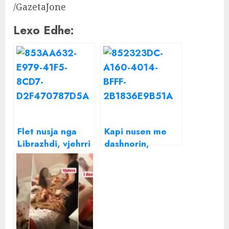
/GazetaJone
Lexo Edhe:
Flet nusja nga
Kapi nusen me
Librazhdi, vjehrri
dashnorin,
e kapi “mat” me
pendohet
dashnorin: Ky
vjehrra: S’duhej
djali më
ta bëja
pëlqente,
mendova…