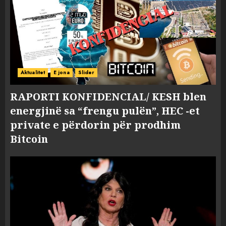
Aktualitet
E jona
Slider
RAPORTI KONFIDENCIAL/ KESH blen
energjinë sa “frengu pulën”, HEC -et
private e përdorin për prodhim
Bitcoin