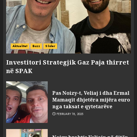
Aktualitet
Buzz
Slider
Investitori Strategjik Gaz Paja thirret
në SPAK
FOTO/ Persona të maskuar
sulmuan “One Albania”,
Pas Noizy-t, Veliaj i dha Ermal
ngjarja u fsheh. A u vodhën
Mamaqit dhjetëra mijëra euro
serverat?
nga taksat e qytetarëve
3
MARCH 25, 2025
FEBRUARY 18, 2025
Prokuroria jep pretencën, ja