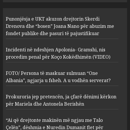
FOTO/ Persona të maskuar
Punonjësja e UKT akuzon drejtorin Skerdi
sulmuan “One Albania”,
ngjarja u fsheh. A u vodhën
Drenova dhe “bosen” Joana Nano për abuzim me
serverat?
fondet publike dhe pasuri të pajustifikuar
3
MARCH 25, 2025
Incidenti në ndeshjen Apolonia- Gramshi, nis
procedim penal për Koço Kokëdhimën (VIDEO)
Prokuroria jep pretencën, ja
çfarë dënimi kërkon për
Mariela dhe Antonela
FOTO/ Persona të maskuar sulmuan “One
Berishën
Albania”, ngjarja u fsheh. A u vodhën serverat?
4
MARCH 25, 2025
Prokuroria jep pretencën, ja çfarë dënimi kërkon
“Ai që drejtonte makinën më
për Mariela dhe Antonela Berishën
ngjau me Talo Çelën”,
dëshmia e Nuredin Dumanit
“Ai që drejtonte makinën më ngjau me Talo
flet për PERSONAT që e
Çelën”, dëshmia e Nuredin Dumanit flet për
plagosën!
5