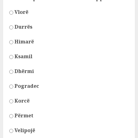
Vlorë
Durrës
Himarë
Ksamil
Dhërmi
Pogradec
Korcë
Përmet
Velipojë