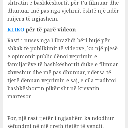
shtratin e bashkëshortit për t’u filmuar dhe
dhunuar më pas nga vjehrrit është një ndër
mijëra të ngjashëm.
KLIKO
për të parë videon
Rasti i nuses nga Librazhdi bëri bujë për
shkak të publikimit të videove, ku një pjesë
e opinionit public dënoi veprimin e
familjarëve të bashkëshortit duke e filmuar
zhveshur dhe më pas dhunuar, ndërsa të
tjerë dënuan veprimin e saj, e cila tradhtoi
bashkëshortin pikërisht në krevatin
martesor.
Por, një rast tjetër i ngjashëm ka ndodhur
sëfundmi në një rreth tjetër të vendit.