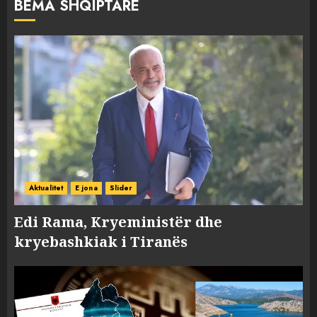
BËMA SHQIPTARE
Aktualitet
E jona
Slider
Edi Rama, Kryeministër dhe
kryebashkiak i Tiranës