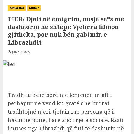
Aktualitet
Slider
FIER/ Djali në emigrim, nusja se*s me
dashnorin në shtëpi: Vjehrra filmon
gjithçka, por nuk bën gabimin e
Librazhdit
JUNE 3, 2022
Tradhtia ëshë bërë një fenomen mjaft i
përhapur në vend ku gratë dhe burrat
tradhtojnë njeri-tjetrin me persona që i
hasin në punë, bare apo rrjete sociale. Rasti
i nuses nga Librazhdi që futi të dashurin në