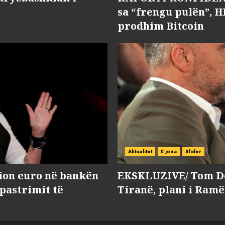
sa “frengu pulën”, H
prodhim Bitcoin
Aktualitet
E jona
Slider
lion euro në bankën
EKSKLUZIVE/ Tom Do
 pastrimit të
Tiranë, plani i Ramë