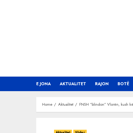
Skip
to
content
E JONA
AKTUALITET
RAJON
BOTË
Home
Aktualitet
FNSH “blindon” Vlorën, kush kë
Aktualitet
Slider