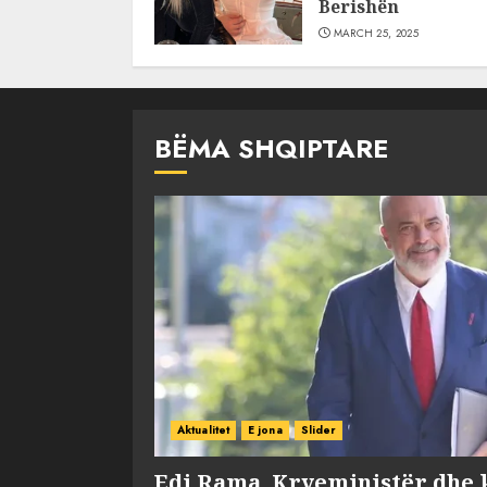
Berishën
MARCH 25, 2025
BËMA SHQIPTARE
Aktualitet
E jona
Slider
Edi Rama, Kryeministër dhe 