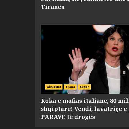
Tiranës
Aktualitet
E jona
Slider
Koka e mafias italiane, 80 mi
shqiptare! Vendi, lavatriçe e
PARAVE të drogës