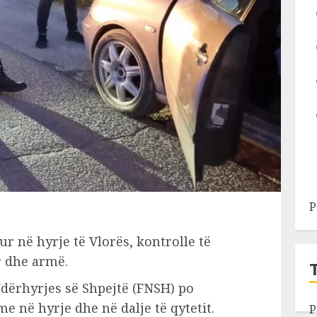
P
r në hyrje të Vlorës, kontrolle të
r dhe armë.
Ndërhyrjes së Shpejtë (FNSH) po
e në hyrje dhe në dalje të qytetit.
P