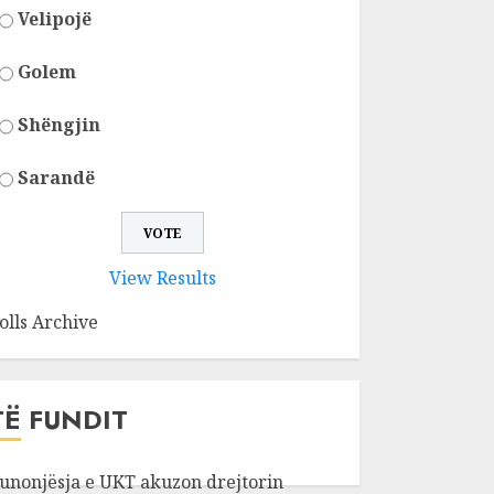
Velipojë
Golem
Shëngjin
Sarandë
View Results
olls Archive
TË FUNDIT
unonjësja e UKT akuzon drejtorin