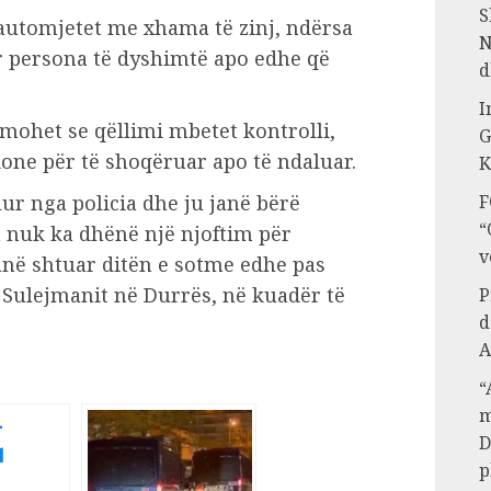
S
 automjetet me xhama të zinj, ndërsa
N
r persona të dyshimtë apo edhe që
d
I
mohet se qëllimi mbetet kontrolli,
G
one për të shoqëruar apo të ndaluar.
K
ur nga policia dhe ju janë bërë
F
“
a nuk ka dhënë një njoftim për
v
janë shtuar ditën e sotme edhe pas
Sulejmanit në Durrës, në kuadër të
P
d
A
“
m
D
p