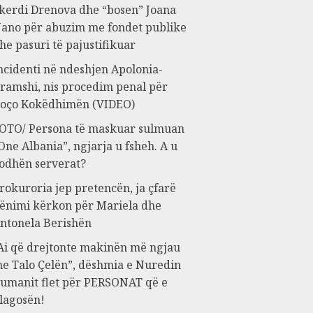
kerdi Drenova dhe “bosen” Joana
ano për abuzim me fondet publike
he pasuri të pajustifikuar
ncidenti në ndeshjen Apolonia-
ramshi, nis procedim penal për
oço Kokëdhimën (VIDEO)
OTO/ Persona të maskuar sulmuan
One Albania”, ngjarja u fsheh. A u
odhën serverat?
rokuroria jep pretencën, ja çfarë
ënimi kërkon për Mariela dhe
ntonela Berishën
Ai që drejtonte makinën më ngjau
e Talo Çelën”, dëshmia e Nuredin
umanit flet për PERSONAT që e
lagosën!