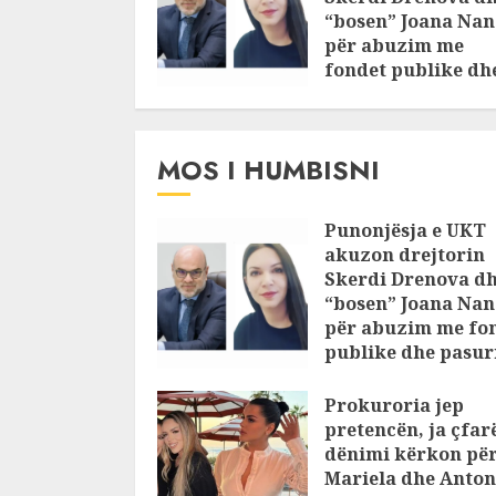
“bosen” Joana Nan
për abuzim me
fondet publike dh
pasuri të
pajustifikuar
JULY 24, 2025
MOS I HUMBISNI
Punonjësja e UKT
akuzon drejtorin
Skerdi Drenova d
“bosen” Joana Nan
për abuzim me fo
publike dhe pasuri
pajustifikuar
Prokuroria jep
JULY 24, 2025
pretencën, ja çfar
dënimi kërkon pë
Mariela dhe Anton