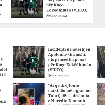
o
për Koço
Kokëdhimën (VIDEO)
e
MARCH 27, 2025
Incidenti në ndeshjen
Apolonia- Gramshi,
he
nis procedim penal
o
për Koço Kokëdhimën
ndet
(VIDEO)
 të
MARCH 27, 2025
“Ai që drejtonte
makinën më ngjau me
ë
Talo Çelën”, dëshmia
r
e Nuredin Dumanit
ela