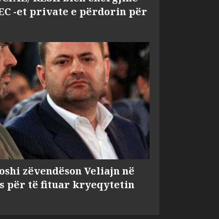
EC -et private e përdorin për
shi zëvendëson Veliajn në
s për të fituar kryeqytetin