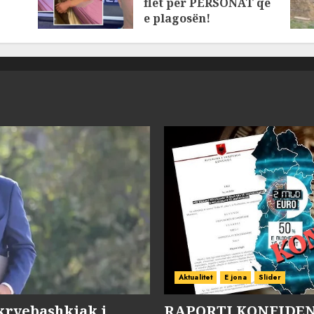
flet për PERSONAT që
e plagosën!
MARCH 25, 2025
Aktualitet
E jona
Slider
kryebashkiak i
RAPORTI KONFIDENC