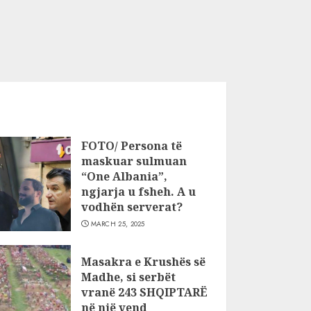
FOTO/ Persona të
maskuar sulmuan
“One Albania”,
ngjarja u fsheh. A u
vodhën serverat?
MARCH 25, 2025
Masakra e Krushës së
Madhe, si serbët
vranë 243 SHQIPTARË
në një vend