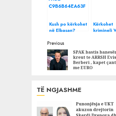
Kush po kërkohet
Kërkohet
në Elbasan?
krimineli V
FNSH “zbarkon”
RENEA bli
Continue
në qytet,
Elbasanin
Previous
kontrolle në…
Reading
SPAK bastis banesë
kreut te ARRSH Evi
Berberi , kapet çan
me EURO
TË NGJASHME
Punonjësja e UKT
akuzon drejtorin
Skerdi Drenova d