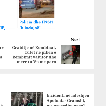
Policia dhe FNSH
IP,
‘blindojnë’
ndon
Vlorën, disa të
arrestuar nga
Next
aksioni ‘blic’
n e
Grabitje në Kombinat,
s
futet në pikën e
Previous
Next
ta
këmbimit valutor dhe
post:
post:
merr tufën me para
Incidenti në ndeshjen
Apolonia- Gramshi,
he
nis procedim penal