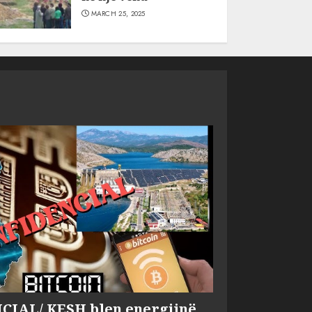
MARCH 25, 2025
IAL/ KESH blen energjinë