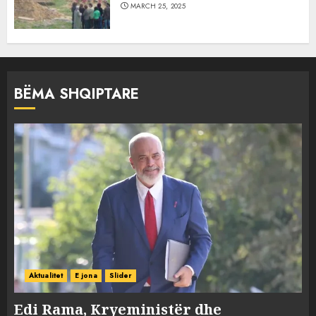
MARCH 25, 2025
BËMA SHQIPTARE
Aktualitet
E jona
Slider
Edi Rama, Kryeministër dhe