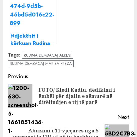
partnerja e re e
Dembacajt
ish-burrit të
martohet me
Rudina
kolegen e
Dembacajt
aktores
Ndjekësit i
kërkuan Rudina
Dembacajt një
Tags:
RUDINA DEMBACAJ ALKESI
“gjest romantik”
RUDINA DEMBACAJ MARISA PREZA
të Markut, por
aktorja na tregoi
Continue
Previous
një listë!
Reading
FOTO/ Kledi Kadiu, dedikimi i
Pre
ëmbël për djalin e sëmurë në
pos
ditëlindjen e tij të parë
Next
Abuzimi i 11-vjeçares nga 5
Next
persona/ Ja VIP-at që iu bashkuan