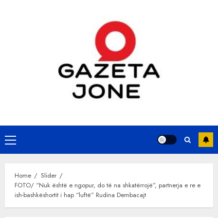
Skip
to
content
Primary
Menu
Home
Slider
FOTO/ “Nuk është e ngopur, do të na shkatërrojë”, partnerja e re e
ish-bashkëshortit i hap “luftë” Rudina Dembacajt