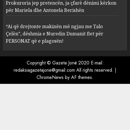
Prokuroria jep pretencën, ja çfarë dënimi kërkon
Prokuroria jep pretencën, ja
për Mariela dhe Antonela Berishën
çfarë dënimi kërkon për
Mariela dhe Antonela
“Ai që drejtonte makinën më ngjau me Talo
Berishën
Çelën”, dëshmia e Nuredin Dumanit flet për
4
MARCH 25, 2025
PERSONAT që e plagosën!
“Ai që drejtonte makinën më
ngjau me Talo Çelën”,
Copyright © Gazeta Jonë 2020 E-mail:
dëshmia e Nuredin Dumanit
redaksiagazetajone@gmail.com
All rights reserved.
|
flet për PERSONAT që e
ChromeNews
by AF themes.
plagosën!
5
MARCH 25, 2025