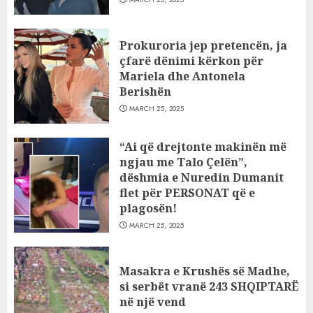
Prokuroria jep pretencën, ja
çfarë dënimi kërkon për
Mariela dhe Antonela
Berishën
MARCH 25, 2025
“Ai që drejtonte makinën më
ngjau me Talo Çelën”,
dëshmia e Nuredin Dumanit
flet për PERSONAT që e
plagosën!
MARCH 25, 2025
Masakra e Krushës së Madhe,
si serbët vranë 243 SHQIPTARË
në një vend