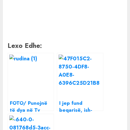
Lexo Edhe:
FOTO/ Punojnë
I jep fund
të dya në Tv
beqarisë, ish-
Klan, zbulohet
bashkëshorti i
kush është
Rudina