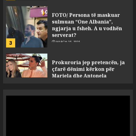
sulmuan “One Albania”,
ngjarja u fsheh. A u vodhën
serverat?
3
MARCH 25, 2025
Prokuroria jep pretencën, ja
çfarë dënimi kërkon për
Mariela dhe Antonela
Berishën
4
MARCH 25, 2025
“Ai që drejtonte makinën më
ngjau me Talo Çelën”,
dëshmia e Nuredin Dumanit
flet për PERSONAT që e
plagosën!
5
MARCH 25, 2025