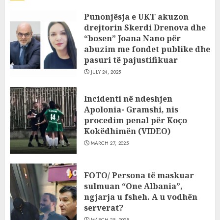
Punonjësja e UKT akuzon
drejtorin Skerdi Drenova dhe
“bosen” Joana Nano për
abuzim me fondet publike dhe
pasuri të pajustifikuar
JULY 24, 2025
Incidenti në ndeshjen
Apolonia- Gramshi, nis
procedim penal për Koço
Kokëdhimën (VIDEO)
MARCH 27, 2025
FOTO/ Persona të maskuar
sulmuan “One Albania”,
ngjarja u fsheh. A u vodhën
serverat?
MARCH 25, 2025