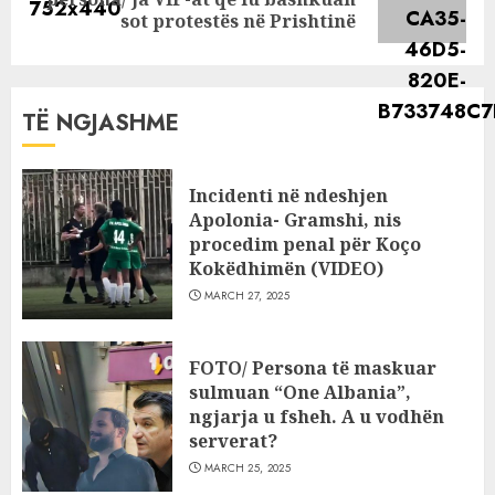
post:
sot protestës në Prishtinë
TË NGJASHME
Incidenti në ndeshjen
Apolonia- Gramshi, nis
procedim penal për Koço
Kokëdhimën (VIDEO)
MARCH 27, 2025
FOTO/ Persona të maskuar
sulmuan “One Albania”,
ngjarja u fsheh. A u vodhën
serverat?
MARCH 25, 2025