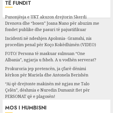
TË FUNDIT
Punonjësja e UKT akuzon drejtorin Skerdi
Drenova dhe “bosen” Joana Nano për abuzim me
fondet publike dhe pasuri të pajustifikuar
Incidenti në ndeshjen Apolonia- Gramshi, nis
procedim penal për Koço Kokëdhimën (VIDEO)
FOTO/ Persona të maskuar sulmuan “One
Albania”, ngjarja u fsheh. A u vodhën serverat?
Prokuroria jep pretencën, ja çfarë dënimi
kërkon për Mariela dhe Antonela Berishën
“Ai që drejtonte makinën më ngjau me Talo
Çelën”, dëshmia e Nuredin Dumanit flet për
PERSONAT që e plagosën!
MOS I HUMBISNI