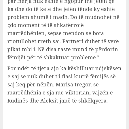
partnerja nuk është e ngopur me jetën që
ka dhe do të ketë dhe jetën tënde ky është
problem shumë i madh. Do të mudnohet në
çdo moment të të shkatërrojë
marrëdhënien, sepse mendon se bota
rrotullohet rreth saj. Partneri duhet të verë
pikat mbi i. Në disa raste mund të përdorin
fëmijët për të shkaktuar probleme.”
Por ndër të tjera ajo ka këshilluar ndjekësen
e saj se nuk duhet t’i flasi kurrë fëmijës së
saj keq për nënën. Marisa tregon se
marrëdhënia e sja me Viktorian, vajzën e
Rudinës dhe Aleksit janë të shkëlqyera.