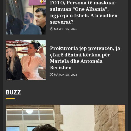
FOTO/ Persona të maskuar
sulmuan “One Albania”,
ngjarja u fsheh. A u vodhën
serverat?
MARCH 25, 2025
Prokuroria jep pretencën, ja
çfarë dënimi kërkon për
Mariela dhe Antonela
Berishën
MARCH 25, 2025
BUZZ