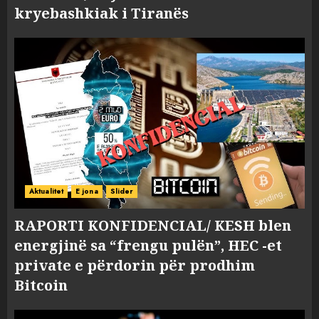
kryebashkiak i Tiranës
Aktualitet
E jona
Slider
RAPORTI KONFIDENCIAL/ KESH blen
energjinë sa “frengu pulën”, HEC -et
private e përdorin për prodhim
Bitcoin