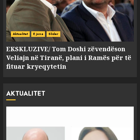
Aktualitet
E jona
Slider
EKSKLUZIVE/ Tom Doshi zëvendëson
Veliajn në Tiranë, plani i Ramës për të
fituar kryeqytetin
AKTUALITET