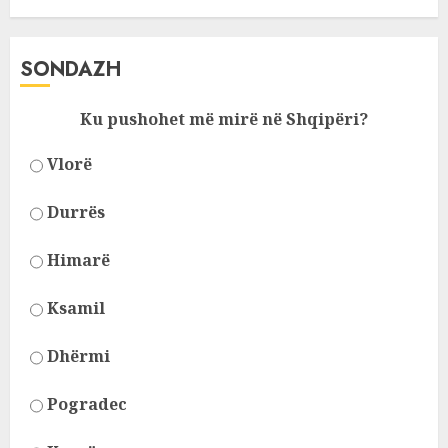
SONDAZH
Ku pushohet më mirë në Shqipëri?
Vlorë
Durrës
Himarë
Ksamil
Dhërmi
Pogradec