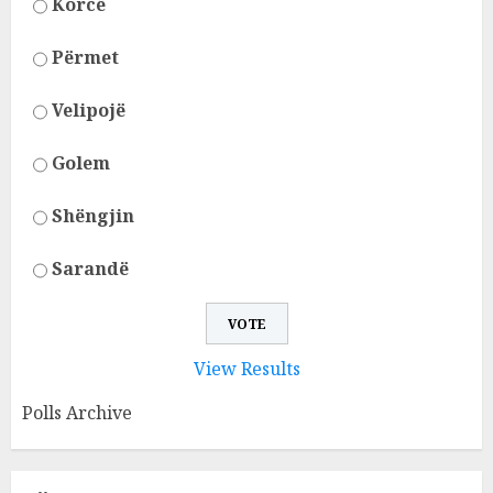
Korcë
Përmet
Velipojë
Golem
Shëngjin
Sarandë
View Results
Polls Archive