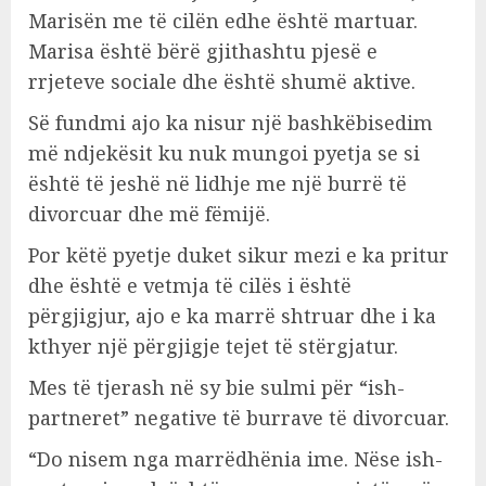
Marisën me të cilën edhe është martuar.
Marisa është bërë gjithashtu pjesë e
rrjeteve sociale dhe është shumë aktive.
Së fundmi ajo ka nisur një bashkëbisedim
më ndjekësit ku nuk mungoi pyetja se si
është të jeshë në lidhje me një burrë të
divorcuar dhe më fëmijë.
Por këtë pyetje duket sikur mezi e ka pritur
dhe është e vetmja të cilës i është
përgjigjur, ajo e ka marrë shtruar dhe i ka
kthyer një përgjigje tejet të stërgjatur.
Mes të tjerash në sy bie sulmi për “ish-
partneret” negative të burrave të divorcuar.
“Do nisem nga marrëdhënia ime. Nëse ish-