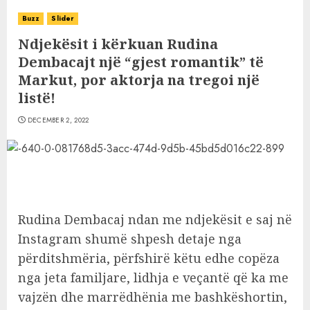
Buzz
Slider
Ndjekësit i kërkuan Rudina
Dembacajt një “gjest romantik” të
Markut, por aktorja na tregoi një
listë!
DECEMBER 2, 2022
Rudina Dembacaj ndan me ndjekësit e saj në
Instagram shumë shpesh detaje nga
përditshmëria, përfshirë këtu edhe copëza
nga jeta familjare, lidhja e veçantë që ka me
vajzën dhe marrëdhënia me bashkëshortin,