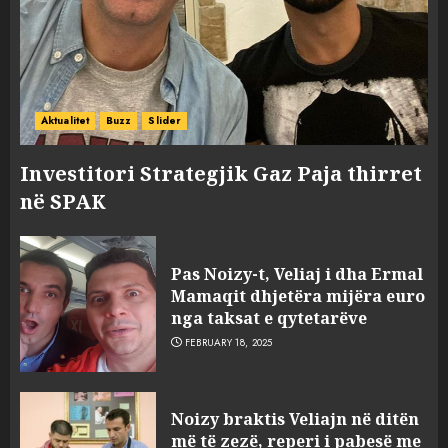
Aktualitet
Buzz
Slider
Investitori Strategjik Gaz Paja thirret
në SPAK
Pas Noizy-t, Veliaj i dha Ermal
Mamaqit dhjetëra mijëra euro
nga taksat e qytetarëve
FEBRUARY 18, 2025
FOTO/ Persona të maskuar
Noizy braktis Veliajn në ditën
sulmuan “One Albania”,
më të zezë, reperi i pabesë me
ngjarja u fsheh. A u vodhën