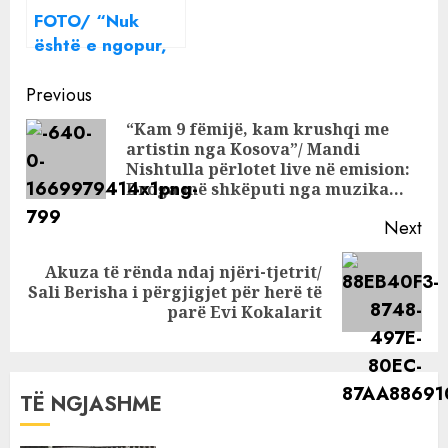
Markut, aktorja
FOTO/ “Nuk
nuk ia përton me
është e ngopur,
përgjigjen e saj
do të na
Continue
shkatërrojë”,
Previous
partnerja e re e
Reading
“Kam 9 fëmijë, kam krushqi me
ish-bashkëshortit
artistin nga Kosova”/ Mandi
Pre
i hap “luftë”
Nishtulla përlotet live në emision:
pos
Rudina
Droga më shkëputi nga muzika…
Dembacajt
Next
Akuza të rënda ndaj njëri-tjetrit/
Next
Sali Berisha i përgjigjet për herë të
post:
parë Evi Kokalarit
TË NGJASHME