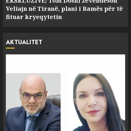
EKSKLUZIVE/ Tom Doshi zëvendëson
Veliajn në Tiranë, plani i Ramës për të
fituar kryeqytetin
AKTUALITET