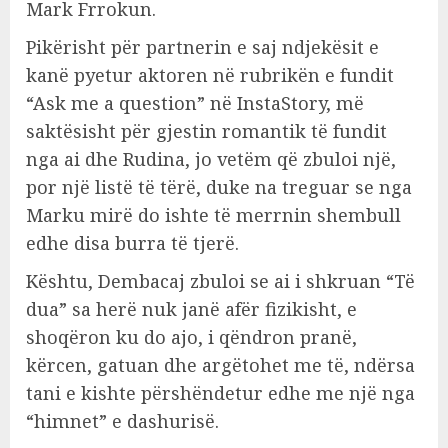
Mark Frrokun.
Pikërisht për partnerin e saj ndjekësit e
kanë pyetur aktoren në rubrikën e fundit
“Ask me a question” në InstaStory, më
saktësisht për gjestin romantik të fundit
nga ai dhe Rudina, jo vetëm që zbuloi një,
por një listë të tërë, duke na treguar se nga
Marku mirë do ishte të merrnin shembull
edhe disa burra të tjerë.
Kështu, Dembacaj zbuloi se ai i shkruan “Të
dua” sa herë nuk janë afër fizikisht, e
shoqëron ku do ajo, i qëndron pranë,
kërcen, gatuan dhe argëtohet me të, ndërsa
tani e kishte përshëndetur edhe me një nga
“himnet” e dashurisë.