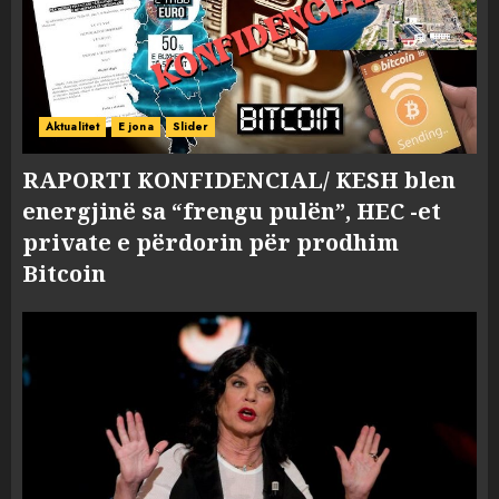
Aktualitet
E jona
Slider
RAPORTI KONFIDENCIAL/ KESH blen
energjinë sa “frengu pulën”, HEC -et
private e përdorin për prodhim
Bitcoin