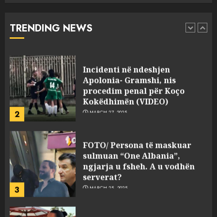
“bosen” Joana Nano për
abuzim me fondet publike dhe
TRENDING NEWS
pasuri të pajustifikuar
1
JULY 24, 2025
Incidenti në ndeshjen
Apolonia- Gramshi, nis
procedim penal për Koço
Kokëdhimën (VIDEO)
2
MARCH 27, 2025
FOTO/ Persona të maskuar
sulmuan “One Albania”,
ngjarja u fsheh. A u vodhën
serverat?
3
MARCH 25, 2025
Prokuroria jep pretencën, ja