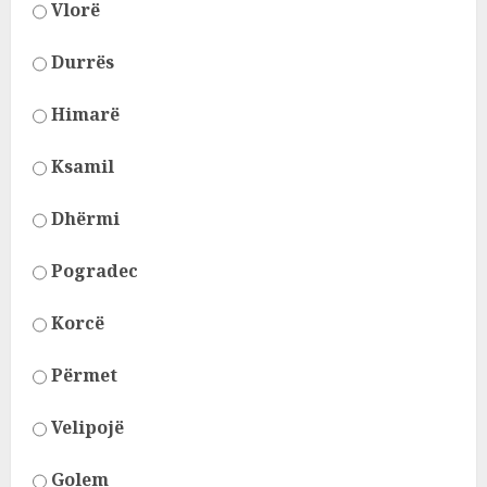
Vlorë
Durrës
Himarë
Ksamil
Dhërmi
Pogradec
Korcë
Përmet
Velipojë
Golem