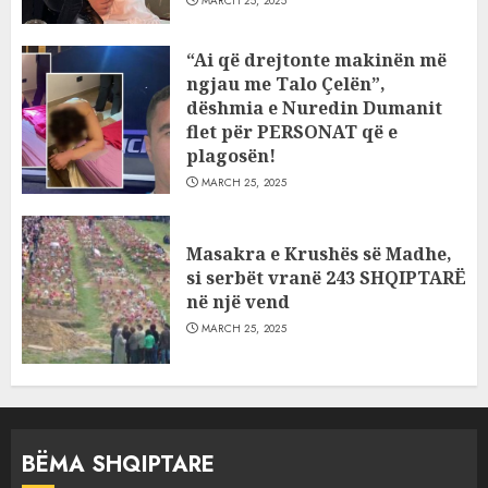
MARCH 25, 2025
“Ai që drejtonte makinën më
ngjau me Talo Çelën”,
dëshmia e Nuredin Dumanit
flet për PERSONAT që e
plagosën!
MARCH 25, 2025
Masakra e Krushës së Madhe,
si serbët vranë 243 SHQIPTARË
në një vend
MARCH 25, 2025
BËMA SHQIPTARE