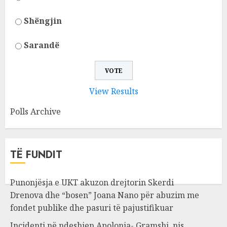
Shëngjin
Sarandë
View Results
Polls Archive
TË FUNDIT
Punonjësja e UKT akuzon drejtorin Skerdi
Drenova dhe “bosen” Joana Nano për abuzim me
fondet publike dhe pasuri të pajustifikuar
Incidenti në ndeshjen Apolonia- Gramshi, nis