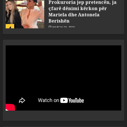
çfarë dënimi kërkon për
Mariela dhe Antonela
Berishën
4
MARCH 25, 2025
“Ai që drejtonte makinën më
ngjau me Talo Çelën”,
dëshmia e Nuredin Dumanit
flet për PERSONAT që e
plagosën!
5
MARCH 25, 2025
Punonjësja e UKT akuzon
drejtorin Skerdi Drenova dhe
“bosen” Joana Nano për
abuzim me fondet publike dhe
pasuri të pajustifikuar
1
JULY 24, 2025