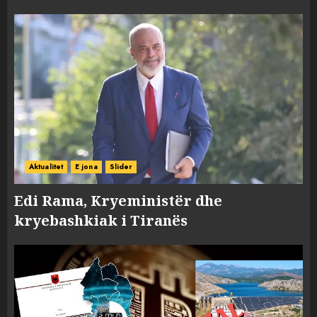
Aktualitet
E jona
Slider
Edi Rama, Kryeministër dhe
kryebashkiak i Tiranës