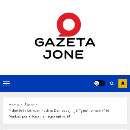
Skip
to
content
Primary
Menu
Home
Slider
Ndjekësit i kërkuan Rudina Dembacajt një “gjest romantik” të
Markut, por aktorja na tregoi një listë!