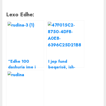
Lexo Edhe:
“Edhe 100
I jep fund
dashuria ime i
beqarisë, ish-
thoje dhe
bashkëshorti i
mekanikut ti”/
Rudina
Ndjekësi ironizon
Dembacajt
urimin e Rudina
martohet me
Dembacajt për
kolegen e
ditëlindjen e
aktores