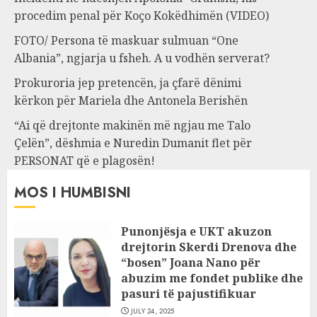
procedim penal për Koço Kokëdhimën (VIDEO)
FOTO/ Persona të maskuar sulmuan “One
Albania”, ngjarja u fsheh. A u vodhën serverat?
Prokuroria jep pretencën, ja çfarë dënimi
kërkon për Mariela dhe Antonela Berishën
“Ai që drejtonte makinën më ngjau me Talo
Çelën”, dëshmia e Nuredin Dumanit flet për
PERSONAT që e plagosën!
MOS I HUMBISNI
Punonjësja e UKT akuzon
drejtorin Skerdi Drenova dhe
“bosen” Joana Nano për
abuzim me fondet publike dhe
pasuri të pajustifikuar
JULY 24, 2025