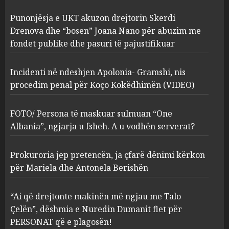
Incidenti në ndeshjen
Punonjësja e UKT akuzon drejtorin Skerdi
Apolonia- Gramshi, nis
procedim penal për Koço
Drenova dhe “bosen” Joana Nano për abuzim me
Kokëdhimën (VIDEO)
fondet publike dhe pasuri të pajustifikuar
2
MARCH 27, 2025
Incidenti në ndeshjen Apolonia- Gramshi, nis
procedim penal për Koço Kokëdhimën (VIDEO)
FOTO/ Persona të maskuar
sulmuan “One Albania”,
ngjarja u fsheh. A u vodhën
FOTO/ Persona të maskuar sulmuan “One
serverat?
Albania”, ngjarja u fsheh. A u vodhën serverat?
3
MARCH 25, 2025
Prokuroria jep pretencën, ja çfarë dënimi kërkon
Prokuroria jep pretencën, ja
për Mariela dhe Antonela Berishën
çfarë dënimi kërkon për
Mariela dhe Antonela
“Ai që drejtonte makinën më ngjau me Talo
Berishën
Çelën”, dëshmia e Nuredin Dumanit flet për
4
MARCH 25, 2025
PERSONAT që e plagosën!