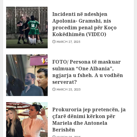
Incidenti në ndeshjen
Apolonia- Gramshi, nis
procedim penal për Koço
Kokëdhimën (VIDEO)
MARCH 27, 2025
FOTO/ Persona të maskuar
sulmuan “One Albania”,
ngjarja u fsheh. A u vodhën
serverat?
MARCH 25, 2025
Prokuroria jep pretencën, ja
çfarë dënimi kërkon për
Mariela dhe Antonela
Berishën