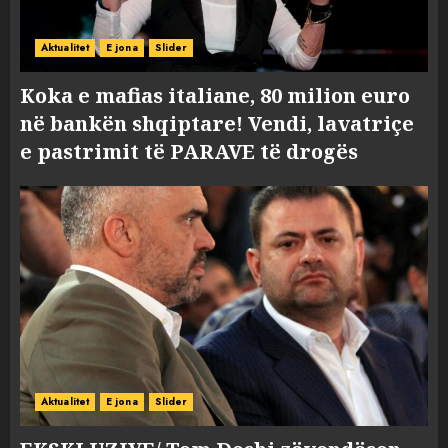
Aktualitet
E jona
Slider
Koka e mafias italiane, 80 milion euro
në bankën shqiptare! Vendi, lavatriçe
e pastrimit të PARAVE të drogës
Aktualitet
E jona
Slider