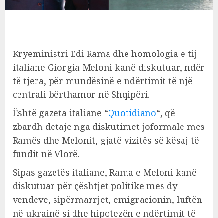
Kryeministri Edi Rama dhe homologia e tij
italiane Giorgia Meloni kanë diskutuar, ndër
të tjera, për mundësinë e ndërtimit të një
centrali bërthamor në Shqipëri.
Është gazeta italiane “
Quotidiano
“, që
zbardh detaje nga diskutimet joformale mes
Ramës dhe Melonit, gjatë vizitës së kësaj të
fundit në Vlorë.
Sipas gazetës italiane, Rama e Meloni kanë
diskutuar për çështjet politike mes dy
vendeve, sipërmarrjet, emigracionin, luftën
në ukrainë si dhe hipotezën e ndërtimit të