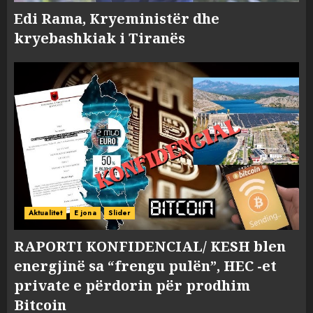
Edi Rama, Kryeministër dhe
kryebashkiak i Tiranës
Aktualitet
E jona
Slider
RAPORTI KONFIDENCIAL/ KESH blen
energjinë sa “frengu pulën”, HEC -et
private e përdorin për prodhim
Bitcoin