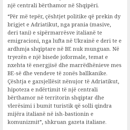
një centrali bërthamor në Shqipëri.
“Për më tepër, çështjet politike që prekin dy
brigjet e Adriatikut, nga prania (masive,
deri tani) e sipërmarrësve italianë te
emigracioni, nga lufta në Ukrainë e deri te e
ardhmja shqiptare në BE nuk munguan. Në
tryezën e një bisede joformale, temat e
nxehta të energjisë dhe marrëdhënieve mes
BE-së dhe vendeve të zonës ballkanike.
Çështja e gazsjellësit nënujor të Adriatikut,
hipoteza e ndërtimit të një centrali
bërthamor në territorin shqiptar dhe
vlerësimi i bumit turistik që solli qindra
mijëra italianë në ish-bastionin e
komunizmit”, shkruan gazeta italiane.