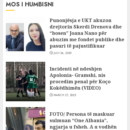
MOS I HUMBISNI
Punonjësja e UKT akuzon
drejtorin Skerdi Drenova dhe
“bosen” Joana Nano për
abuzim me fondet publike dhe
pasuri të pajustifikuar
JULY 24, 2025
Incidenti në ndeshjen
Apolonia- Gramshi, nis
procedim penal për Koço
Kokëdhimën (VIDEO)
MARCH 27, 2025
FOTO/ Persona të maskuar
sulmuan “One Albania”,
ngjarja u fsheh. A u vodhën