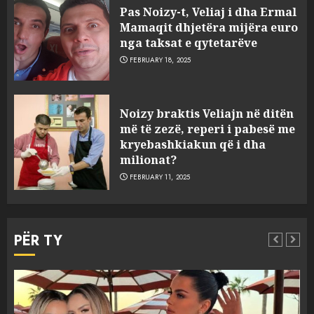
Pas Noizy-t, Veliaj i dha Ermal
Mamaqit dhjetëra mijëra euro
nga taksat e qytetarëve
FEBRUARY 18, 2025
FOTO/ Persona të maskuar
Noizy braktis Veliajn në ditën
sulmuan “One Albania”,
më të zezë, reperi i pabesë me
ngjarja u fsheh. A u vodhën
kryebashkiakun që i dha
serverat?
milionat?
3
MARCH 25, 2025
FEBRUARY 11, 2025
Prokuroria jep pretencën, ja
çfarë dënimi kërkon për
PËR TY
Mariela dhe Antonela
Berishën
4
MARCH 25, 2025