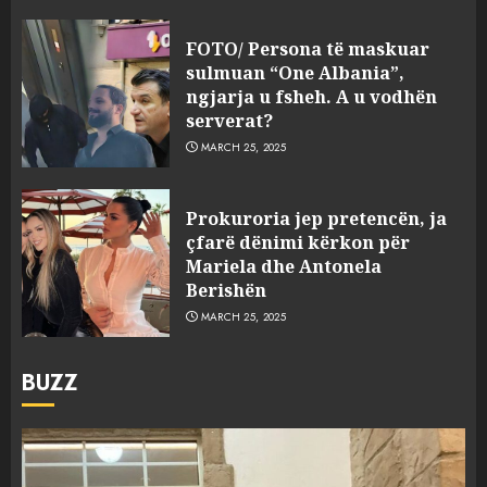
FOTO/ Persona të maskuar
sulmuan “One Albania”,
ngjarja u fsheh. A u vodhën
serverat?
MARCH 25, 2025
Prokuroria jep pretencën, ja
çfarë dënimi kërkon për
Mariela dhe Antonela
Berishën
MARCH 25, 2025
BUZZ