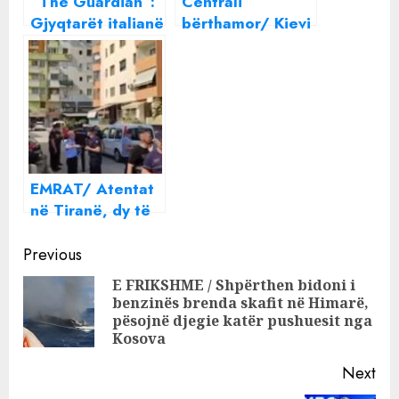
“The Guardian”:
Centrali
Gjyqtarët italianë
bërthamor/ Kievi
i dhanë një tjetër
zyrtar: Kemi
goditje paktit
humbur çdo
Rama-Meloni për
kontakt me stafin
refugjatët
që menaxhon
Çernobilin
EMRAT/ Atentat
në Tiranë, dy të
plagosur, Gazeta
Continue
Jonë zbardh
Previous
detajet
Reading
E FRIKSHME / Shpërthen bidoni i
benzinës brenda skafit në Himarë,
Pre
pësojnë djegie katër pushuesit nga
pos
Kosova
Next