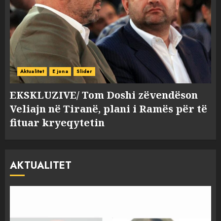
Aktualitet
E jona
Slider
EKSKLUZIVE/ Tom Doshi zëvendëson
Veliajn në Tiranë, plani i Ramës për të
fituar kryeqytetin
AKTUALITET