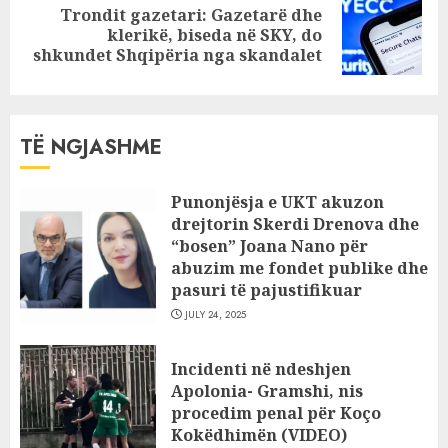
Trondit gazetari: Gazetarë dhe
Next
klerikë, biseda në SKY, do
post:
shkundet Shqipëria nga skandalet
TË NGJASHME
Punonjësja e UKT akuzon
drejtorin Skerdi Drenova dhe
“bosen” Joana Nano për
abuzim me fondet publike dhe
pasuri të pajustifikuar
JULY 24, 2025
Incidenti në ndeshjen
Apolonia- Gramshi, nis
procedim penal për Koço
Kokëdhimën (VIDEO)