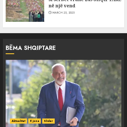
në një vend
MARCH 25, 2025
BËMA SHQIPTARE
Aktualitet
E jona
Slider