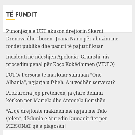
TË FUNDIT
Punonjësja e UKT akuzon drejtorin Skerdi
Drenova dhe “bosen” Joana Nano për abuzim me
fondet publike dhe pasuri të pajustifikuar
Incidenti në ndeshjen Apolonia- Gramshi, nis
procedim penal për Koço Kokëdhimën (VIDEO)
FOTO/ Persona të maskuar sulmuan “One
Albania”, ngjarja u fsheh. A u vodhën serverat?
Prokuroria jep pretencën, ja çfarë dënimi
kërkon për Mariela dhe Antonela Berishën
“Ai që drejtonte makinën më ngjau me Talo
Çelën”, dëshmia e Nuredin Dumanit flet për
PERSONAT që e plagosën!