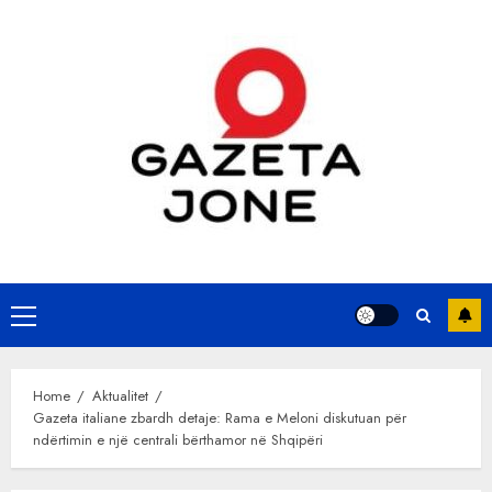
Skip
to
content
Primary
Menu
Home
Aktualitet
Gazeta italiane zbardh detaje: Rama e Meloni diskutuan për
ndërtimin e një centrali bërthamor në Shqipëri