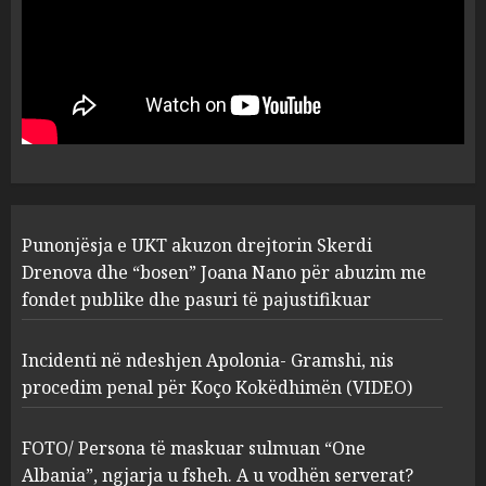
MARCH 25, 2025
Punonjësja e UKT akuzon
drejtorin Skerdi Drenova dhe
“bosen” Joana Nano për
abuzim me fondet publike dhe
pasuri të pajustifikuar
1
JULY 24, 2025
Incidenti në ndeshjen
Punonjësja e UKT akuzon drejtorin Skerdi
Apolonia- Gramshi, nis
procedim penal për Koço
Drenova dhe “bosen” Joana Nano për abuzim me
Kokëdhimën (VIDEO)
fondet publike dhe pasuri të pajustifikuar
2
MARCH 27, 2025
Incidenti në ndeshjen Apolonia- Gramshi, nis
procedim penal për Koço Kokëdhimën (VIDEO)
FOTO/ Persona të maskuar
sulmuan “One Albania”,
ngjarja u fsheh. A u vodhën
FOTO/ Persona të maskuar sulmuan “One
serverat?
Albania”, ngjarja u fsheh. A u vodhën serverat?