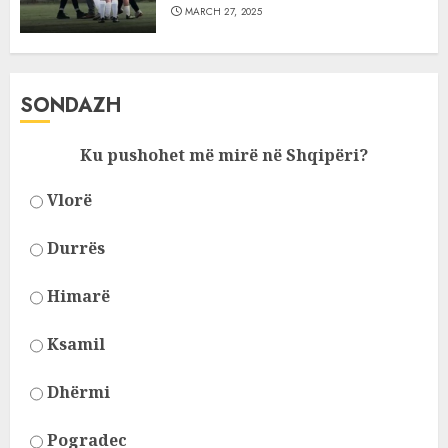
MARCH 27, 2025
SONDAZH
Ku pushohet më mirë në Shqipëri?
Vlorë
Durrës
Himarë
Ksamil
Dhërmi
Pogradec