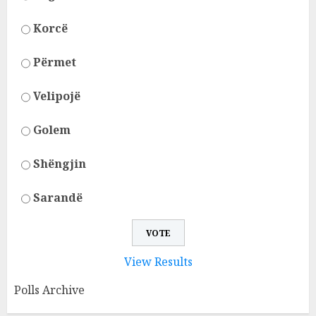
Korcë
Përmet
Velipojë
Golem
Shëngjin
Sarandë
View Results
Polls Archive