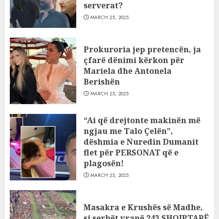
serverat?
MARCH 25, 2025
Prokuroria jep pretencën, ja
çfarë dënimi kërkon për
Mariela dhe Antonela
Berishën
MARCH 25, 2025
“Ai që drejtonte makinën më
ngjau me Talo Çelën”,
dëshmia e Nuredin Dumanit
flet për PERSONAT që e
plagosën!
MARCH 25, 2025
Masakra e Krushës së Madhe,
si serbët vranë 243 SHQIPTARË