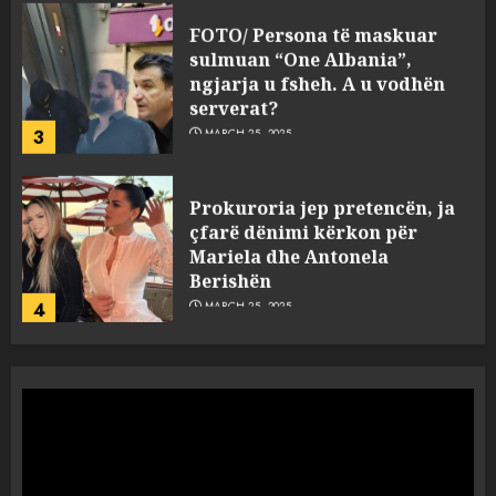
FOTO/ Persona të maskuar
sulmuan “One Albania”,
ngjarja u fsheh. A u vodhën
serverat?
3
MARCH 25, 2025
Prokuroria jep pretencën, ja
çfarë dënimi kërkon për
Mariela dhe Antonela
Berishën
4
MARCH 25, 2025
“Ai që drejtonte makinën më
ngjau me Talo Çelën”,
dëshmia e Nuredin Dumanit
flet për PERSONAT që e
plagosën!
5