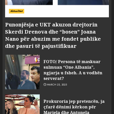
Aktualitet
Punonjësja e UKT akuzon drejtorin
Skerdi Drenova dhe “bosen” Joana
Nano për abuzim me fondet publike
dhe pasuri të pajustifikuar
FOTO/ Persona të maskuar
sulmuan “One Albania”,
ngjarja u fsheh. A u vodhën
serverat?
MARCH 25, 2025
Prokuroria jep pretencën, ja
çfarë dënimi kërkon për
Mariela dhe Antonela