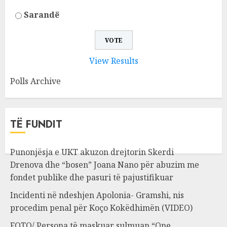
Sarandë
View Results
Polls Archive
TË FUNDIT
Punonjësja e UKT akuzon drejtorin Skerdi
Drenova dhe “bosen” Joana Nano për abuzim me
fondet publike dhe pasuri të pajustifikuar
Incidenti në ndeshjen Apolonia- Gramshi, nis
procedim penal për Koço Kokëdhimën (VIDEO)
FOTO/ Persona të maskuar sulmuan “One