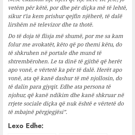
vetëm për këtë, por dhe për diçka më të lehtë,
sikur t’ia kem prishur qejfin njëherë, të dalë
lirshëm në televizor dhe ta thotë.
Do të doja të flisja më shumë, por me sa kam
folur me avokatët, këto që po themi këtu, do
të shkruhen në portale dhe mund të
shtrembërohen. Le ta dinë të gjithë që herët
apo vonë, e vërtetë ka për të dalë. Herët apo
vonë, ata që kanë dashur të më njollosin, do
të dalin para gjyqit. Edhe ata persona të
njohur, që kanë ndikim dhe kanë shkruar në
rrjete sociale diçka që nuk është e vërtetë do
të mbajnë përgjegjësi”.
Lexo Edhe: