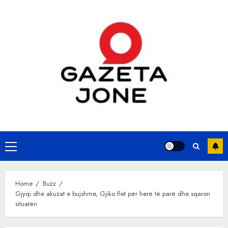
Skip
to
content
Primary
Menu
Home
Buzz
Gjyqi dhe akuzat e bujshme, Gjiko flet për herë të parë dhe sqaron
situatën