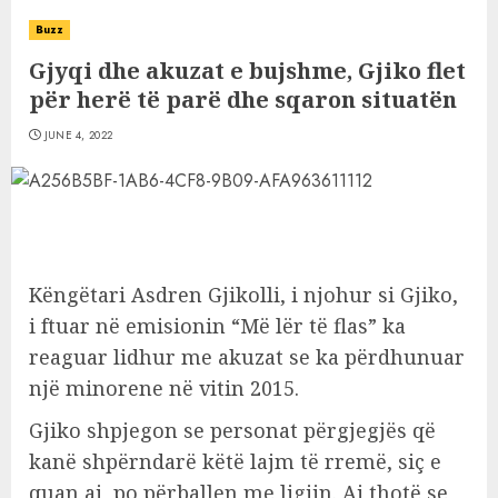
Buzz
Gjyqi dhe akuzat e bujshme, Gjiko flet
për herë të parë dhe sqaron situatën
JUNE 4, 2022
Këngëtari Asdren Gjikolli, i njohur si Gjiko,
i ftuar në emisionin “Më lër të flas” ka
reaguar lidhur me akuzat se ka përdhunuar
një minorene në vitin 2015.
Gjiko shpjegon se personat përgjegjës që
kanë shpërndarë këtë lajm të rremë, siç e
quan ai, po përballen me ligjin. Ai thotë se