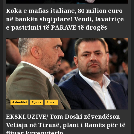
Koka e mafias italiane, 80 milion euro
në bankën shqiptare! Vendi, lavatriçe
e pastrimit të PARAVE të drogës
Aktualitet
E jona
Slider
EKSKLUZIVE/ Tom Doshi zëvendëson
Veliajn në Tiranë, plani i Ramës për të
fituar kryeqytetin