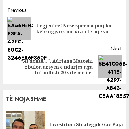
marramdndëse sa
ka kushtuar gjyqi
Continue
Previous
në Hagë
Reading
Urgjentee! Nëse sperma juaj ka
Pre
këtë ngjyrë, me vrap te mjeku
pos
Next
“Ai donte…”, Adriana Matoshi
Next
zbulon arsyen e ndarjes nga
post:
futbollisti 20 vite më i ri
TË NGJASHME
Investitori Strategjik Gaz Paja