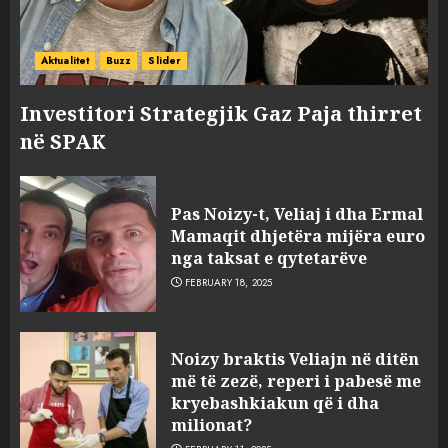
Aktualitet
Buzz
Slider
Investitori Strategjik Gaz Paja thirret
në SPAK
Pas Noizy-t, Veliaj i dha Ermal
Mamaqit dhjetëra mijëra euro
nga taksat e qytetarëve
FEBRUARY 18, 2025
FOTO/ Persona të maskuar
Noizy braktis Veliajn në ditën
sulmuan “One Albania”,
më të zezë, reperi i pabesë me
ngjarja u fsheh. A u vodhën
kryebashkiakun që i dha
serverat?
milionat?
3
MARCH 25, 2025