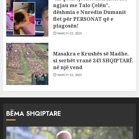
ngjau me Talo Çelën”,
dëshmia e Nuredin Dumanit
flet për PERSONAT që e
plagosën!
MARCH 25, 2025
Masakra e Krushës së Madhe,
si serbët vranë 243 SHQIPTARË
në një vend
MARCH 25, 2025
BËMA SHQIPTARE