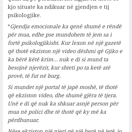
kjo situate ka ndikuar në gjendjen e tij
psikologjike.
“
Gjendja emocionale ka qenë shumë e rëndë
për mua, edhe pse mundohem të jem sa i
fortë psikologjikisht. Kur lexon në një gazetë
që thotë ekziston një video dëshmi që Gjiko e
ka bërë këtë krim… nuk e di si mund ta
besojnë njerëzit, kur shteti po ta ketë atë
provë, të fut në burg.
Si mundet një portal të japë moshë, të thotë
që ekziston video, dhe shumë gjëra të tjera.
Unë e di që nuk ka shkuar asnjë person për
mua në polici dhe të thotë që ky më ka
përdhunuar.
Nëse ekziston një njeri që një herë në jetë, jo