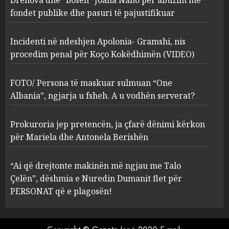
Kokëdhimën (VIDEO)
fondet publike dhe pasuri të pajustifikuar
2
MARCH 27, 2025
Incidenti në ndeshjen Apolonia- Gramshi, nis
procedim penal për Koço Kokëdhimën (VIDEO)
FOTO/ Persona të maskuar
sulmuan “One Albania”,
ngjarja u fsheh. A u vodhën
FOTO/ Persona të maskuar sulmuan “One
serverat?
Albania”, ngjarja u fsheh. A u vodhën serverat?
3
MARCH 25, 2025
Prokuroria jep pretencën, ja çfarë dënimi kërkon
Prokuroria jep pretencën, ja
për Mariela dhe Antonela Berishën
çfarë dënimi kërkon për
Mariela dhe Antonela
“Ai që drejtonte makinën më ngjau me Talo
Berishën
Çelën”, dëshmia e Nuredin Dumanit flet për
4
MARCH 25, 2025
PERSONAT që e plagosën!
“Ai që drejtonte makinën më
ngjau me Talo Çelën”,