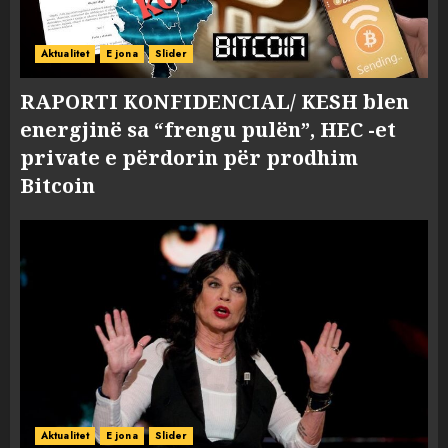
Aktualitet
E jona
Slider
RAPORTI KONFIDENCIAL/ KESH blen
energjinë sa “frengu pulën”, HEC -et
private e përdorin për prodhim
Bitcoin
Aktualitet
E jona
Slider