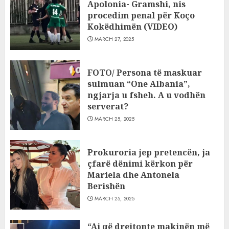
Apolonia- Gramshi, nis
procedim penal për Koço
Kokëdhimën (VIDEO)
MARCH 27, 2025
FOTO/ Persona të maskuar
sulmuan “One Albania”,
ngjarja u fsheh. A u vodhën
serverat?
MARCH 25, 2025
Prokuroria jep pretencën, ja
çfarë dënimi kërkon për
Mariela dhe Antonela
Berishën
MARCH 25, 2025
“Ai që drejtonte makinën më