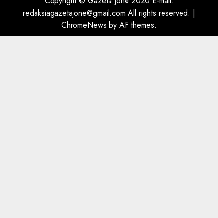
Copyright © Gazeta Jonë 2020 E-mail:
dëshmia e Nuredin Dumanit
redaksiagazetajone@gmail.com
All rights reserved.
|
flet për PERSONAT që e
ChromeNews
by AF themes.
plagosën!
5
MARCH 25, 2025