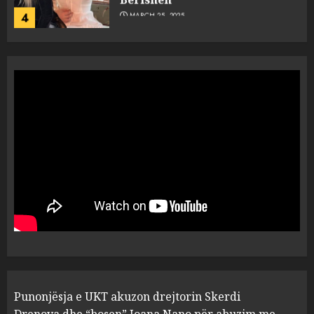
4
MARCH 25, 2025
“Ai që drejtonte makinën më
ngjau me Talo Çelën”,
dëshmia e Nuredin Dumanit
flet për PERSONAT që e
plagosën!
5
MARCH 25, 2025
Punonjësja e UKT akuzon
drejtorin Skerdi Drenova dhe
“bosen” Joana Nano për
abuzim me fondet publike dhe
pasuri të pajustifikuar
1
JULY 24, 2025
Incidenti në ndeshjen
Punonjësja e UKT akuzon drejtorin Skerdi
Apolonia- Gramshi, nis
procedim penal për Koço
Drenova dhe “bosen” Joana Nano për abuzim me