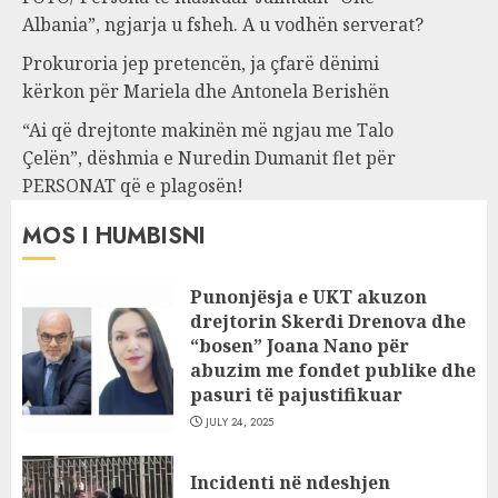
Albania”, ngjarja u fsheh. A u vodhën serverat?
Prokuroria jep pretencën, ja çfarë dënimi
kërkon për Mariela dhe Antonela Berishën
“Ai që drejtonte makinën më ngjau me Talo
Çelën”, dëshmia e Nuredin Dumanit flet për
PERSONAT që e plagosën!
MOS I HUMBISNI
Punonjësja e UKT akuzon
drejtorin Skerdi Drenova dhe
“bosen” Joana Nano për
abuzim me fondet publike dhe
pasuri të pajustifikuar
JULY 24, 2025
Incidenti në ndeshjen