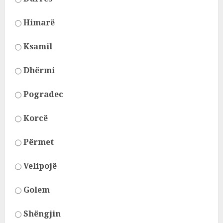
Himarë
Ksamil
Dhërmi
Pogradec
Korcë
Përmet
Velipojë
Golem
Shëngjin