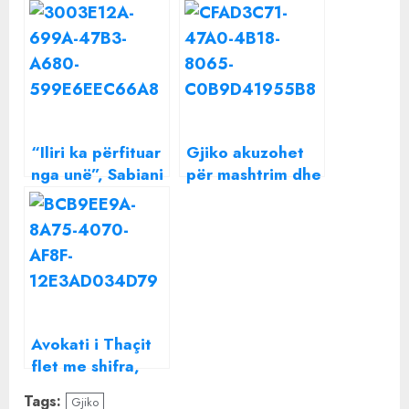
“Iliri ka përfituar
Gjiko akuzohet
nga unë”, Sabiani
për mashtrim dhe
sqaron
abuzim seksual,
deklaratën e
ky është reagimi i
bujshme
parë i Elitës
Avokati i Thaçit
flet me shifra,
tregon shumën
Tags:
Gjiko