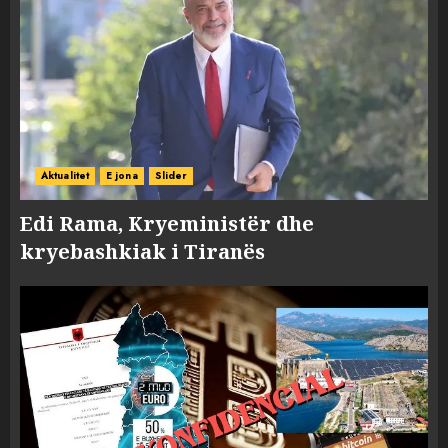
Aktualitet
E jona
Slider
Edi Rama, Kryeministër dhe
kryebashkiak i Tiranës