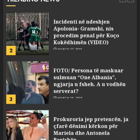
pasuri të pajustifikuar
1
JULY 24, 2025
Incidenti në ndeshjen
Apolonia- Gramshi, nis
procedim penal për Koço
Kokëdhimën (VIDEO)
2
MARCH 27, 2025
FOTO/ Persona të maskuar
sulmuan “One Albania”,
ngjarja u fsheh. A u vodhën
serverat?
3
MARCH 25, 2025
Prokuroria jep pretencën, ja
çfarë dënimi kërkon për
Mariela dhe Antonela
Berishën