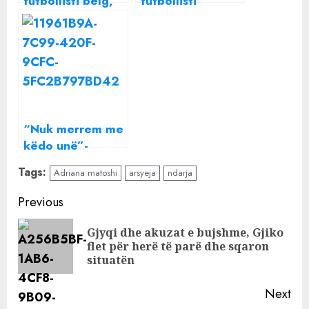
futbollisti belg,
futbollisti
Adriana Matoshi i
afrikan, Adriana
kthehet jetës së
Matoshi në një
natës
lidhje të re
dashurie?
“Nuk merrem me
këdo unë”-
Adriana Matoshi
Tags:
Adriana matoshi
arsyeja
ndarja
zbulon ‘arsyen’
përse është ende
Continue
Previous
beqare: Mua më
Reading
lusin
Gjyqi dhe akuzat e bujshme, Gjiko
Pre
flet për herë të parë dhe sqaron
pos
situatën
Next