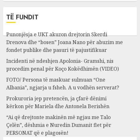
TË FUNDIT
Punonjësja e UKT akuzon drejtorin Skerdi
Drenova dhe “bosen” Joana Nano për abuzim me
fondet publike dhe pasuri të pajustifikuar
Incidenti në ndeshjen Apolonia- Gramshi, nis
procedim penal për Koço Kokëdhimën (VIDEO)
FOTO/ Persona të maskuar sulmuan “One
Albania”, ngjarja u fsheh. A u vodhën serverat?
Prokuroria jep pretencën, ja çfarë dënimi
kërkon për Mariela dhe Antonela Berishën
“Ai që drejtonte makinën më ngjau me Talo
Çelën”, dëshmia e Nuredin Dumanit flet për
PERSONAT që e plagosën!