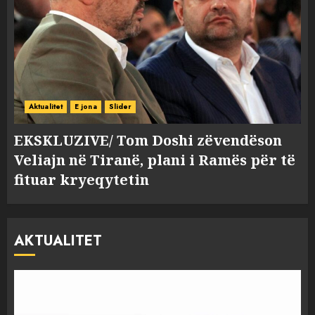
Aktualitet
E jona
Slider
EKSKLUZIVE/ Tom Doshi zëvendëson
Veliajn në Tiranë, plani i Ramës për të
fituar kryeqytetin
AKTUALITET