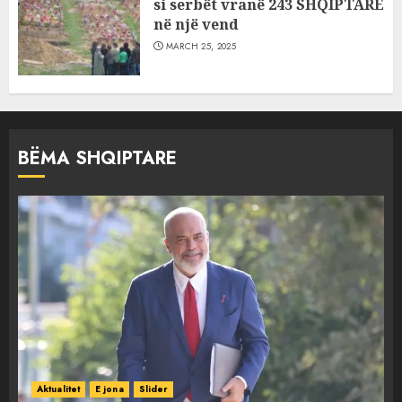
si serbët vranë 243 SHQIPTARË
në një vend
MARCH 25, 2025
BËMA SHQIPTARE
Aktualitet
E jona
Slider