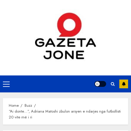
Skip
to
content
Primary
Menu
Home
Buzz
“Ai donte…”, Adriana Matoshi zbulon arsyen e ndarjes nga futbollisti
20 vite më i ri