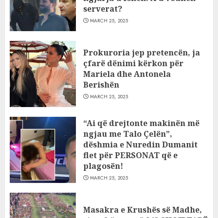
serverat?
MARCH 25, 2025
Prokuroria jep pretencën, ja
çfarë dënimi kërkon për
Mariela dhe Antonela
Berishën
MARCH 25, 2025
“Ai që drejtonte makinën më
ngjau me Talo Çelën”,
dëshmia e Nuredin Dumanit
flet për PERSONAT që e
plagosën!
MARCH 25, 2025
Masakra e Krushës së Madhe,