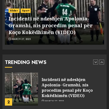
Punonjësja e UKT akuzon
drejtorin Skerdi Drenova dhe
Slider
Sport
“bosen” Joana Nano për
Incidenti në ndeshjen Apolonia-
abuzim me fondet publike dhe
e
Gramshi, nis procedim penal për
pasuri të pajustifikuar
1
JULY 24, 2025
Koço Kokëdhimën (VIDEO)
MARCH 27, 2025
Incidenti në ndeshjen
Apolonia- Gramshi, nis
procedim penal për Koço
Kokëdhimën (VIDEO)
TRENDING NEWS
2
MARCH 27, 2025
FOTO/ Persona të maskuar
sulmuan “One Albania”,
ngjarja u fsheh. A u vodhën
serverat?
3
MARCH 25, 2025