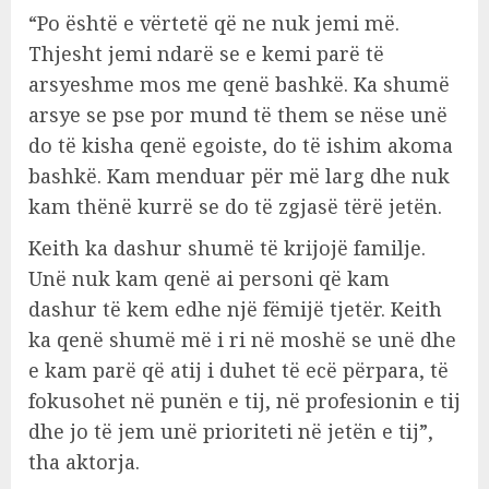
“Po është e vërtetë që ne nuk jemi më.
Thjesht jemi ndarë se e kemi parë të
arsyeshme mos me qenë bashkë. Ka shumë
arsye se pse por mund të them se nëse unë
do të kisha qenë egoiste, do të ishim akoma
bashkë. Kam menduar për më larg dhe nuk
kam thënë kurrë se do të zgjasë tërë jetën.
Keith ka dashur shumë të krijojë familje.
Unë nuk kam qenë ai personi që kam
dashur të kem edhe një fëmijë tjetër. Keith
ka qenë shumë më i ri në moshë se unë dhe
e kam parë që atij i duhet të ecë përpara, të
fokusohet në punën e tij, në profesionin e tij
dhe jo të jem unë prioriteti në jetën e tij”,
tha aktorja.