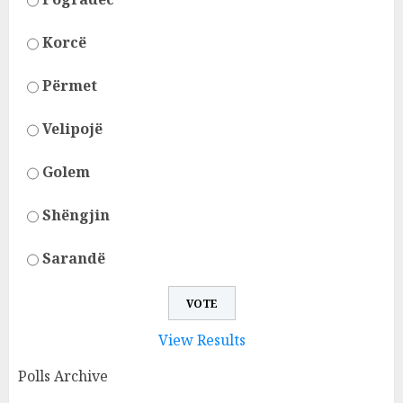
Korcë
Përmet
Velipojë
Golem
Shëngjin
Sarandë
View Results
Polls Archive