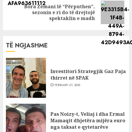
Bora Zemani lë “Përputhen”,
Next
sezonin e ri do të drejtojë
post:
spektaklin e madh
TË NGJASHME
Investitori Strategjik Gaz Paja
thirret në SPAK
FEBRUARY 27, 2025
Pas Noizy-t, Veliaj i dha Ermal
Mamaqit dhjetëra mijëra euro
nga taksat e qytetarëve