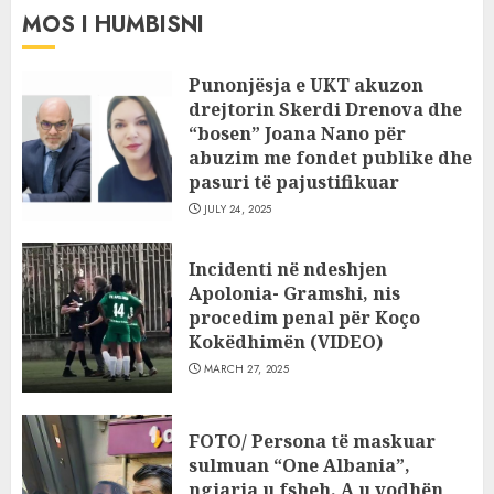
MOS I HUMBISNI
Punonjësja e UKT akuzon
drejtorin Skerdi Drenova dhe
“bosen” Joana Nano për
abuzim me fondet publike dhe
pasuri të pajustifikuar
JULY 24, 2025
Incidenti në ndeshjen
Apolonia- Gramshi, nis
procedim penal për Koço
Kokëdhimën (VIDEO)
MARCH 27, 2025
FOTO/ Persona të maskuar
sulmuan “One Albania”,
ngjarja u fsheh. A u vodhën