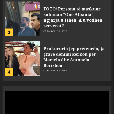
Prokuroria jep pretencën, ja
çfarë dënimi kërkon për
Mariela dhe Antonela
Berishën
4
MARCH 25, 2025
“Ai që drejtonte makinën më
ngjau me Talo Çelën”,
dëshmia e Nuredin Dumanit
flet për PERSONAT që e
plagosën!
5
MARCH 25, 2025
Punonjësja e UKT akuzon
drejtorin Skerdi Drenova dhe
“bosen” Joana Nano për
abuzim me fondet publike dhe
pasuri të pajustifikuar
1