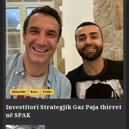
Aktualitet
Buzz
Slider
Investitori Strategjik Gaz Paja thirret
në SPAK
FOTO/ Persona të maskuar