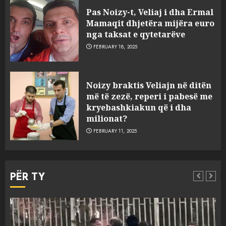
sulmuan “One Albania”,
Pas Noizy-t, Veliaj i dha Ermal
ngjarja u fsheh. A u vodhën
Mamaqit dhjetëra mijëra euro
serverat?
nga taksat e qytetarëve
3
MARCH 25, 2025
FEBRUARY 18, 2025
Prokuroria jep pretencën, ja
Noizy braktis Veliajn në ditën
çfarë dënimi kërkon për
më të zezë, reperi i pabesë me
Mariela dhe Antonela
kryebashkiakun që i dha
Berishën
milionat?
4
MARCH 25, 2025
FEBRUARY 11, 2025
“Ai që drejtonte makinën më
ngjau me Talo Çelën”,
PËR TY
dëshmia e Nuredin Dumanit
flet për PERSONAT që e
plagosën!
5
MARCH 25, 2025