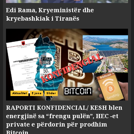
Edi Rama, Kryeministër dhe
kryebashkiak i Tiranës
Aktualitet
E jona
Slider
RAPORTI KONFIDENCIAL/ KESH blen
energjinë sa “frengu pulën”, HEC -et
private e përdorin për prodhim
Bitcoin