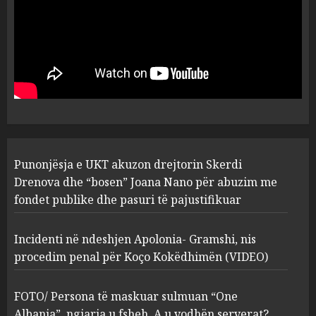
JULY 24, 2025
Incidenti në ndeshjen
Apolonia- Gramshi, nis
procedim penal për Koço
Kokëdhimën (VIDEO)
2
MARCH 27, 2025
FOTO/ Persona të maskuar
Punonjësja e UKT akuzon drejtorin Skerdi
sulmuan “One Albania”,
ngjarja u fsheh. A u vodhën
Drenova dhe “bosen” Joana Nano për abuzim me
serverat?
fondet publike dhe pasuri të pajustifikuar
3
MARCH 25, 2025
Incidenti në ndeshjen Apolonia- Gramshi, nis
procedim penal për Koço Kokëdhimën (VIDEO)
Prokuroria jep pretencën, ja
çfarë dënimi kërkon për
Mariela dhe Antonela
FOTO/ Persona të maskuar sulmuan “One
Berishën
Albania”, ngjarja u fsheh. A u vodhën serverat?