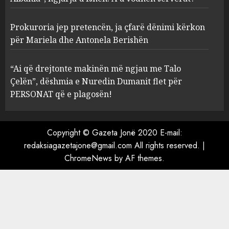
4
MARCH 25, 2025
Prokuroria jep pretencën, ja çfarë dënimi kërkon
“Ai që drejtonte makinën më
për Mariela dhe Antonela Berishën
ngjau me Talo Çelën”,
dëshmia e Nuredin Dumanit
“Ai që drejtonte makinën më ngjau me Talo
flet për PERSONAT që e
Çelën”, dëshmia e Nuredin Dumanit flet për
plagosën!
5
PERSONAT që e plagosën!
MARCH 25, 2025
Copyright © Gazeta Jonë 2020 E-mail:
redaksiagazetajone@gmail.com
All rights reserved.
|
ChromeNews
by AF themes.