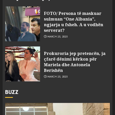
FOTO/ Persona të maskuar
sulmuan “One Albania”,
ngjarja u fsheh. A u vodhën
serverat?
MARCH 25, 2025
Prokuroria jep pretencën, ja
çfarë dënimi kërkon për
Mariela dhe Antonela
Berishën
MARCH 25, 2025
BUZZ