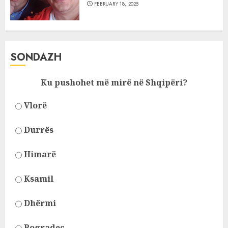
FEBRUARY 18, 2025
SONDAZH
Ku pushohet më mirë në Shqipëri?
Vlorë
Durrës
Himarë
Ksamil
Dhërmi
Pogradec