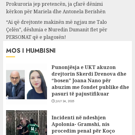
Prokuroria jep pretencën, ja çfarë dënimi
kërkon për Mariela dhe Antonela Berishën
“Ai që drejtonte makinën më ngjau me Talo
Çelën”, dëshmia e Nuredin Dumanit flet për
PERSONAT që e plagosën!
MOS I HUMBISNI
Punonjësja e UKT akuzon
drejtorin Skerdi Drenova dhe
“bosen” Joana Nano për
abuzim me fondet publike dhe
pasuri të pajustifikuar
JULY 24, 2025
Incidenti në ndeshjen
Apolonia- Gramshi, nis
procedim penal për Koço