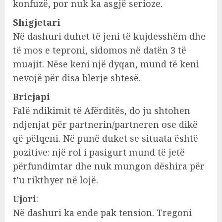
konfuzë, por nuk ka asgjë serioze.
Shigjetari
Në dashuri duhet të jeni të kujdesshëm dhe
të mos e teproni, sidomos në datën 3 të
muajit. Nëse keni një dyqan, mund të keni
nevojë për disa blerje shtesë.
Bricjapi
Falë ndikimit të Afërditës, do ju shtohen
ndjenjat për partnerin/partneren ose dikë
që pëlqeni. Në punë duket se situata është
pozitive: një rol i pasigurt mund të jetë
përfundimtar dhe nuk mungon dëshira për
t’u rikthyer në lojë.
Ujori
:
Në dashuri ka ende pak tension. Tregoni