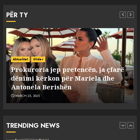
Prokuroria jep pretencën, ja
çfarë dënimi kërkon për
PËR TY
Mariela dhe Antonela
Berishën
4
MARCH 25, 2025
“Ai që drejtonte makinën më
Aktualitet
Slider
ngjau me Talo Çelën”,
“Ai që drejtonte makinën më ngjau
dëshmia e Nuredin Dumanit
me Talo Çelën”, dëshmia e Nuredin
flet për PERSONAT që e
Dumanit flet për PERSONAT që e
plagosën!
5
MARCH 25, 2025
plagosën!
MARCH 25, 2025
Punonjësja e UKT akuzon
drejtorin Skerdi Drenova dhe
“bosen” Joana Nano për
abuzim me fondet publike dhe
TRENDING NEWS
pasuri të pajustifikuar
1
JULY 24, 2025