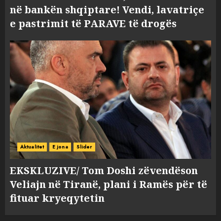
në bankën shqiptare! Vendi, lavatriçe
e pastrimit të PARAVE të drogës
Aktualitet
E jona
Slider
EKSKLUZIVE/ Tom Doshi zëvendëson
Veliajn në Tiranë, plani i Ramës për të
fituar kryeqytetin