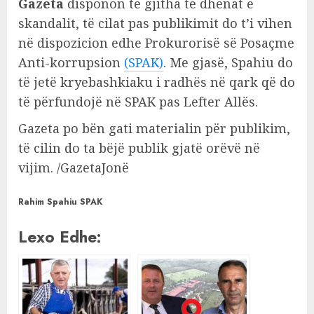
Gazeta
disponon të gjitha të dhënat e
skandalit, të cilat pas publikimit do t’i vihen
në dispozicion edhe Prokurorisë së Posaçme
Anti-korrupsion
(SPAK)
. Me gjasë, Spahiu do
të jetë kryebashkiaku i radhës në qark që do
të përfundojë në SPAK pas Lefter Allës.
Gazeta po bën gati materialin për publikim,
të cilin do ta bëjë publik gjatë orëvë në
vijim. /GazetaJonë
Rahim Spahiu SPAK
Lexo Edhe: