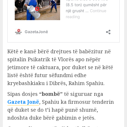
Këtë e kanë bërë drejtues të babëzitur në
spitalin Psikatrik të Vlorës apo nëpër
jetimore të caktuara, por duket se në këtë
listë është futur sëfundmi edhe
kryebashkiaku i Dibrës, Rahim Spahiu.
Sipas dosjes
“bombë”
të siguruar nga
Gazeta Jonë
, Spahiu ka firmosur tenderin
që duket se do t’i hapë punë shumë,
ndoshta duke bërë gabimin e jetës.