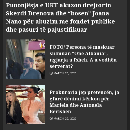
Punonjësja e UKT akuzon drejtorin
Skerdi Drenova dhe “bosen” Joana
Nano për abuzim me fondet publike
dhe pasuri të pajustifikuar
FOTO/ Persona të maskuar
sulmuan “One Albania”,
ngjarja u fsheh. A u vodhën
serverat?
MARCH 25, 2025
Prokuroria jep pretencën, ja
çfarë dënimi kërkon për
Mariela dhe Antonela
Berishën
MARCH 25, 2025