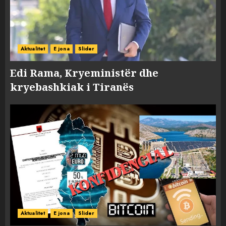
Aktualitet
E jona
Slider
Edi Rama, Kryeministër dhe
kryebashkiak i Tiranës
Aktualitet
E jona
Slider