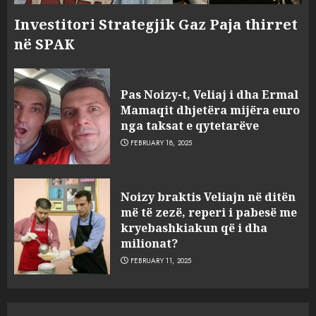
Investitori Strategjik Gaz Paja thirret
në SPAK
Pas Noizy-t, Veliaj i dha Ermal
Mamaqit dhjetëra mijëra euro
nga taksat e qytetarëve
FEBRUARY 18, 2025
FOTO/ Persona të maskuar
Noizy braktis Veliajn në ditën
sulmuan “One Albania”,
më të zezë, reperi i pabesë me
ngjarja u fsheh. A u vodhën
kryebashkiakun që i dha
serverat?
milionat?
3
MARCH 25, 2025
FEBRUARY 11, 2025
Prokuroria jep pretencën, ja
çfarë dënimi kërkon për