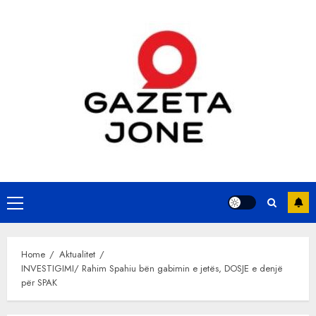
Skip
to
content
Primary
Menu
Home
Aktualitet
INVESTIGIMI/ Rahim Spahiu bën gabimin e jetës, DOSJE e denjë
për SPAK