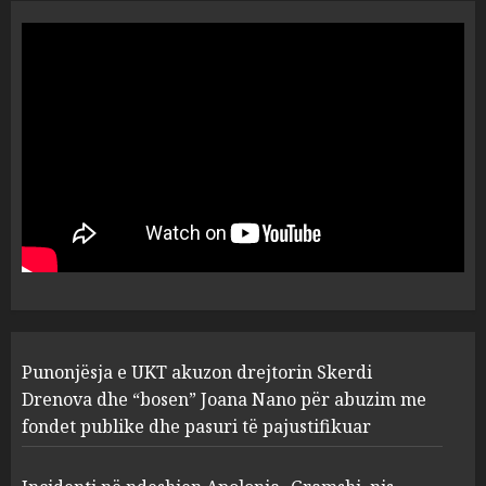
“Ai që drejtonte makinën më
ngjau me Talo Çelën”,
dëshmia e Nuredin Dumanit
flet për PERSONAT që e
plagosën!
5
MARCH 25, 2025
Punonjësja e UKT akuzon
drejtorin Skerdi Drenova dhe
“bosen” Joana Nano për
abuzim me fondet publike dhe
pasuri të pajustifikuar
1
JULY 24, 2025
Incidenti në ndeshjen
Punonjësja e UKT akuzon drejtorin Skerdi
Apolonia- Gramshi, nis
procedim penal për Koço
Drenova dhe “bosen” Joana Nano për abuzim me
Kokëdhimën (VIDEO)
fondet publike dhe pasuri të pajustifikuar
2
MARCH 27, 2025