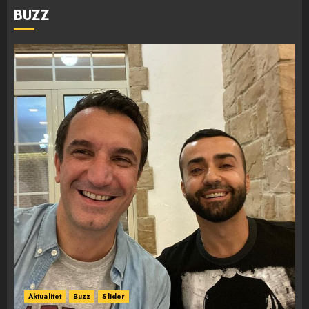
BUZZ
Aktualitet
Buzz
Slider