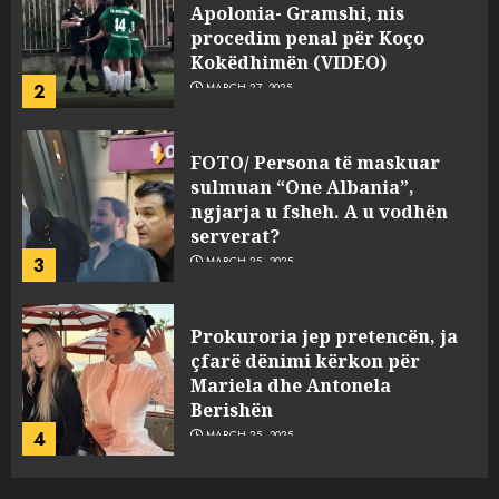
Apolonia- Gramshi, nis
procedim penal për Koço
Kokëdhimën (VIDEO)
2
MARCH 27, 2025
FOTO/ Persona të maskuar
sulmuan “One Albania”,
ngjarja u fsheh. A u vodhën
serverat?
3
MARCH 25, 2025
Prokuroria jep pretencën, ja
çfarë dënimi kërkon për
Mariela dhe Antonela
Berishën
4
MARCH 25, 2025