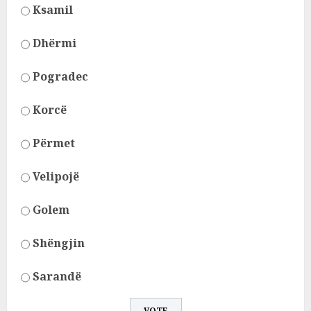
Ksamil
Dhërmi
Pogradec
Korcë
Përmet
Velipojë
Golem
Shëngjin
Sarandë