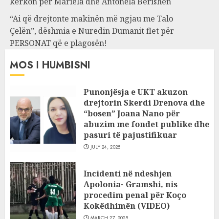
kërkon për Mariela dhe Antonela Berishën
“Ai që drejtonte makinën më ngjau me Talo
Çelën”, dëshmia e Nuredin Dumanit flet për
PERSONAT që e plagosën!
MOS I HUMBISNI
Punonjësja e UKT akuzon
drejtorin Skerdi Drenova dhe
“bosen” Joana Nano për
abuzim me fondet publike dhe
pasuri të pajustifikuar
JULY 24, 2025
Incidenti në ndeshjen
Apolonia- Gramshi, nis
procedim penal për Koço
Kokëdhimën (VIDEO)
MARCH 27, 2025