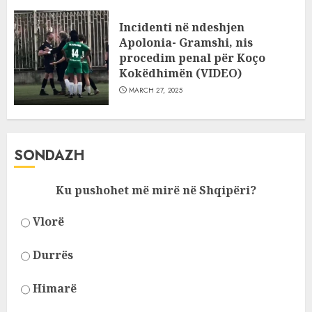
Incidenti në ndeshjen
Apolonia- Gramshi, nis
procedim penal për Koço
Kokëdhimën (VIDEO)
MARCH 27, 2025
SONDAZH
Ku pushohet më mirë në Shqipëri?
Vlorë
Durrës
Himarë