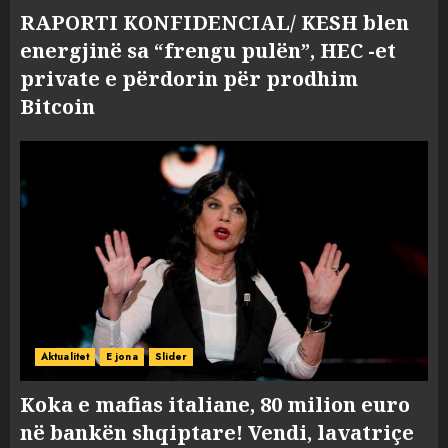
RAPORTI KONFIDENCIAL/ KESH blen
energjinë sa “frengu pulën”, HEC -et
private e përdorin për prodhim
Bitcoin
Aktualitet
E jona
Slider
Koka e mafias italiane, 80 milion euro
në bankën shqiptare! Vendi, lavatriçe