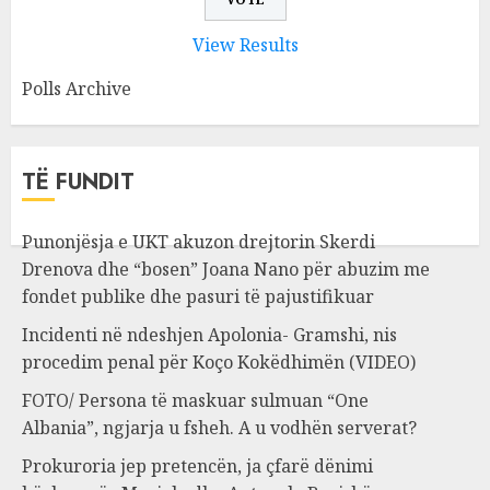
View Results
Polls Archive
TË FUNDIT
Punonjësja e UKT akuzon drejtorin Skerdi
Drenova dhe “bosen” Joana Nano për abuzim me
fondet publike dhe pasuri të pajustifikuar
Incidenti në ndeshjen Apolonia- Gramshi, nis
procedim penal për Koço Kokëdhimën (VIDEO)
FOTO/ Persona të maskuar sulmuan “One
Albania”, ngjarja u fsheh. A u vodhën serverat?
Prokuroria jep pretencën, ja çfarë dënimi