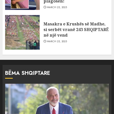
plagosën!
MARCH 25, 2025
Masakra e Krushës së Madhe,
si serbët vranë 243 SHQIPTARË
në një vend
MARCH 25, 2025
BËMA SHQIPTARE