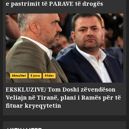
e pastrimit të PARAVE të drogës
Aktualitet
E jona
Slider
EKSKLUZIVE/ Tom Doshi zëvendëson
Veliajn në Tiranë, plani i Ramës për të
fituar kryeqytetin