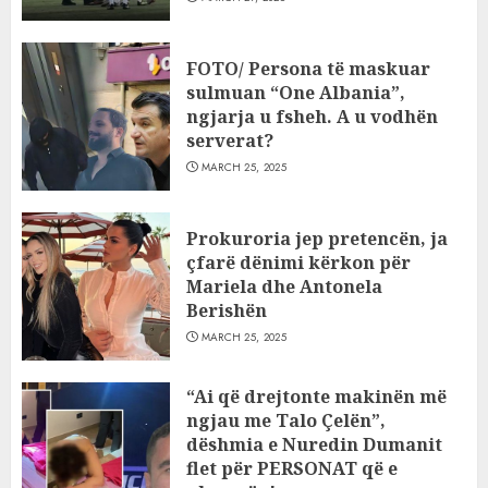
FOTO/ Persona të maskuar
sulmuan “One Albania”,
ngjarja u fsheh. A u vodhën
serverat?
MARCH 25, 2025
Prokuroria jep pretencën, ja
çfarë dënimi kërkon për
Mariela dhe Antonela
Berishën
MARCH 25, 2025
“Ai që drejtonte makinën më
ngjau me Talo Çelën”,
dëshmia e Nuredin Dumanit
flet për PERSONAT që e