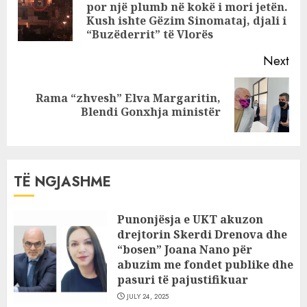
por një plumb në kokë i mori jetën.
Pre
Kush ishte Gëzim Sinomataj, djali i
pos
“Buzëderrit” të Vlorës
Next
Rama “zhvesh” Elva Margaritin,
Next
Blendi Gonxhja ministër
post:
TË NGJASHME
Punonjësja e UKT akuzon
drejtorin Skerdi Drenova dhe
“bosen” Joana Nano për
abuzim me fondet publike dhe
pasuri të pajustifikuar
JULY 24, 2025