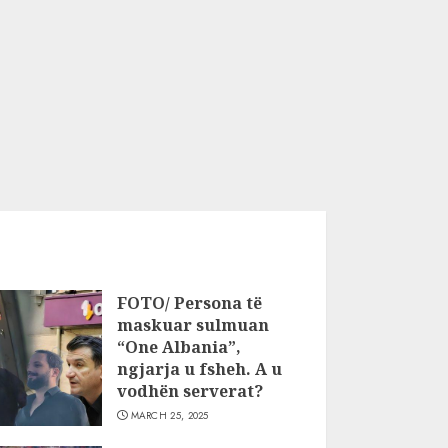
FOTO/ Persona të
maskuar sulmuan
“One Albania”,
ngjarja u fsheh. A u
vodhën serverat?
MARCH 25, 2025