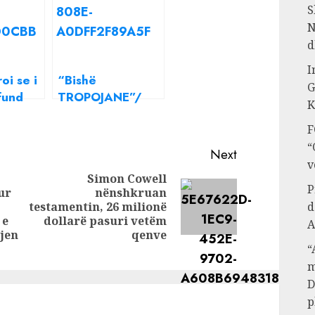
S
N
d
I
oi se i
“Bishë
G
fund
TROPOJANE”/
K
me të,
Fotot “e nxehta”
F
ravina
të Arjola Demirit
tin që
“
Next
 pëlqej
v
Simon Cowell
irit
P
ur
nënshkruan
Next
testamentin, 26 milionë
d
Previous
post:
 e
dollarë pasuri vetëm
A
post:
jen
qenve
“
m
D
p