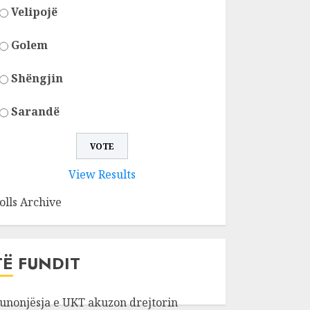
Velipojë
Golem
Shëngjin
Sarandë
View Results
olls Archive
TË FUNDIT
unonjësja e UKT akuzon drejtorin