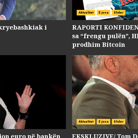
Aktualitet
E jona
Slider
kryebashkiak i
RAPORTI KONFIDENC
sa “frengu pulën”, H
prodhim Bitcoin
Aktualitet
E jona
Slider
lion euro në bankën
EKSKLUZIVE/ Tom Do