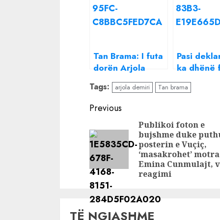
Tan Brama: I futa
Pasi deklar
dorën Arjola
ka dhënë 
Demirit, u
miqësisë 
Tags:
arjola demiri
Tan brama
shpova, por në
Atdhe Xha
fund ia nxorra
bën komen
Continue
Previous
gjilpërën
nuk do t’i
Reading
Publikoi foton e
Arjola Dem
bujshme duke puth
posterin e Vuçiç,
‘masakrohet’ motra
Emina Cunmulajt, v
reagimi
TË NGJASHME