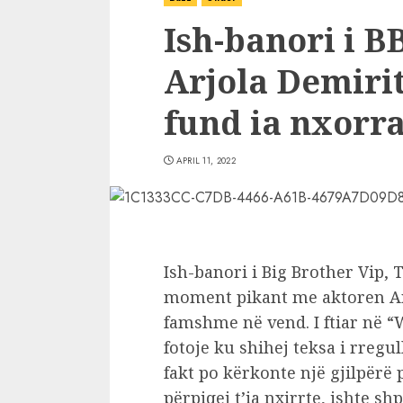
Ish-banori i BB
Arjola Demirit
fund ia nxorra
APRIL 11, 2022
Ish-banori i Big Brother Vip, 
moment pikant me aktoren Ar
famshme në vend. I ftiar në “
fotoje ku shihej teksa i rregu
fakt po kërkonte një gjilpërë 
përpiqej t’ia nxirrte, ishte shp