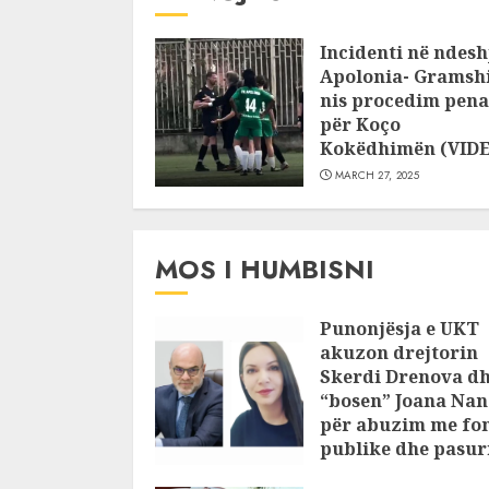
Incidenti në ndesh
Apolonia- Gramshi
nis procedim pena
për Koço
Kokëdhimën (VID
MARCH 27, 2025
MOS I HUMBISNI
Punonjësja e UKT
akuzon drejtorin
Skerdi Drenova d
“bosen” Joana Nan
për abuzim me fo
publike dhe pasuri
pajustifikuar