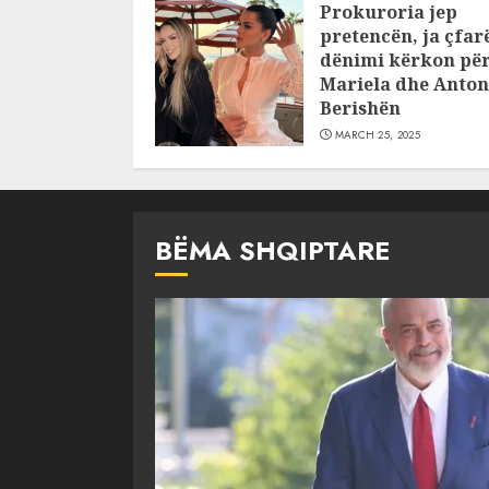
Prokuroria jep
JULY 24, 2025
pretencën, ja çfar
dënimi kërkon pë
Mariela dhe Anton
Berishën
MARCH 25, 2025
BËMA SHQIPTARE