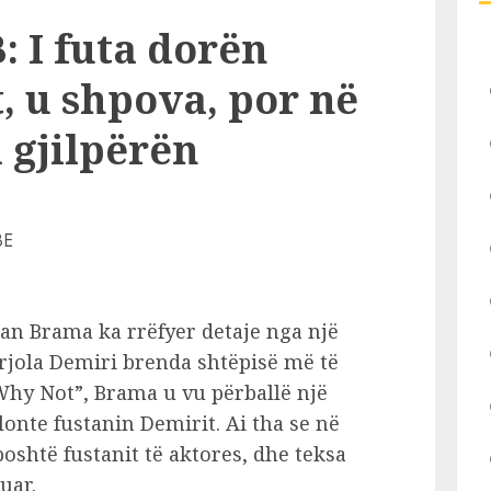
: I futa dorën
, u shpova, por në
 gjilpërën
Tan Brama ka rrëfyer detaje nga një
jola Demiri brenda shtëpisë më të
Why Not”, Brama u vu përballë një
llonte fustanin Demirit. Ai tha se në
poshtë fustanit të aktores, dhe teksa
uar.