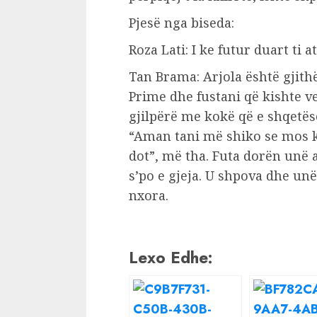
Pjesë nga biseda:
Roza Lati: I ke futur duart ti a
Tan Brama: Arjola është gjithë
Prime dhe fustani që kishte v
gjilpërë me kokë që e shqetës
“Aman tani më shiko se mos k
dot”, më tha. Futa dorën unë at
s’po e gjeja. U shpova dhe unë
nxora.
Lexo Edhe: