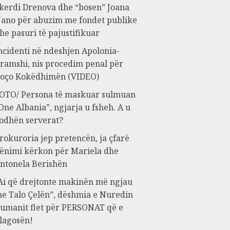
kerdi Drenova dhe “bosen” Joana
ano për abuzim me fondet publike
he pasuri të pajustifikuar
ncidenti në ndeshjen Apolonia-
ramshi, nis procedim penal për
oço Kokëdhimën (VIDEO)
OTO/ Persona të maskuar sulmuan
One Albania”, ngjarja u fsheh. A u
odhën serverat?
rokuroria jep pretencën, ja çfarë
ënimi kërkon për Mariela dhe
ntonela Berishën
Ai që drejtonte makinën më ngjau
e Talo Çelën”, dëshmia e Nuredin
umanit flet për PERSONAT që e
lagosën!