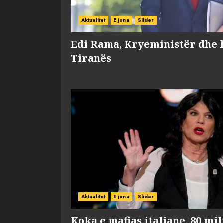
Aktualitet
E jona
Slider
Edi Rama, Kryeministër dhe 
Tiranës
Aktualitet
E jona
Slider
Koka e mafias italiane, 80 mi