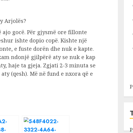
ty Arjolës?
 ajo gocë. Për gjysmë ore fillonte
eshur ishte dopio copë. Kishte një
onte, e fuste dorën dhe nuk e kapte.
am ndonjë gjilpërë aty se nuk e kap
y, haje ta gjeja. Zgjati 2-3 minuta se
 aty (qesh). Më në fund e nxora që e
P
P