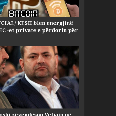
IAL/ KESH blen energjinë
EC -et private e përdorin për
shi zëvendëson Veliajn në