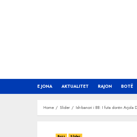
Skip
to
content
E JONA
AKTUALITET
RAJON
BOTË
Home
Slider
Ish-banori i BB: I futa dorën Arjola
Buzz
Slider