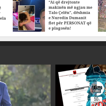
“Ai që drejtonte
makinën më ngjau me
ë
Talo Çelën”, dëshmia
r
e Nuredin Dumanit
ela
flet për PERSONAT që
e plagosën!
MARCH 25, 2025