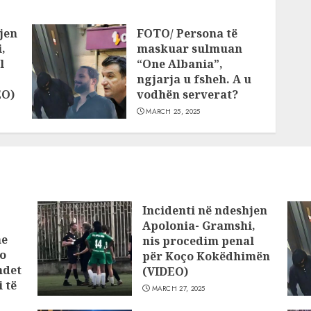
jen
FOTO/ Persona të
,
maskuar sulmuan
l
“One Albania”,
ngjarja u fsheh. A u
EO)
vodhën serverat?
MARCH 25, 2025
Incidenti në ndeshjen
Apolonia- Gramshi,
he
nis procedim penal
o
për Koço Kokëdhimën
ndet
(VIDEO)
 të
MARCH 27, 2025