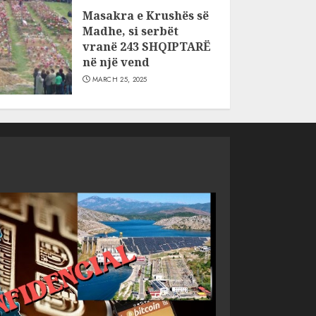
Masakra e Krushës së
Madhe, si serbët
vranë 243 SHQIPTARË
në një vend
MARCH 25, 2025