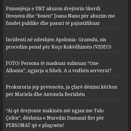
Incidenti në ndeshjen
Punonjësja e UKT akuzon drejtorin Skerdi
Apolonia- Gramshi, nis
procedim penal për Koço
Drenova dhe “bosen” Joana Nano për abuzim me
Kokëdhimën (VIDEO)
fondet publike dhe pasuri të pajustifikuar
2
MARCH 27, 2025
Incidenti në ndeshjen Apolonia- Gramshi, nis
procedim penal për Koço Kokëdhimën (VIDEO)
FOTO/ Persona të maskuar
sulmuan “One Albania”,
ngjarja u fsheh. A u vodhën
FOTO/ Persona të maskuar sulmuan “One
serverat?
Albania”, ngjarja u fsheh. A u vodhën serverat?
3
MARCH 25, 2025
Prokuroria jep pretencën, ja çfarë dënimi kërkon
Prokuroria jep pretencën, ja
për Mariela dhe Antonela Berishën
çfarë dënimi kërkon për
Mariela dhe Antonela
“Ai që drejtonte makinën më ngjau me Talo
Berishën
Çelën”, dëshmia e Nuredin Dumanit flet për
4
MARCH 25, 2025
PERSONAT që e plagosën!