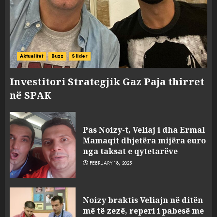
Aktualitet
Buzz
Slider
Investitori Strategjik Gaz Paja thirret
në SPAK
Pas Noizy-t, Veliaj i dha Ermal
Mamaqit dhjetëra mijëra euro
nga taksat e qytetarëve
FEBRUARY 18, 2025
FOTO/ Persona të maskuar
Noizy braktis Veliajn në ditën
sulmuan “One Albania”,
më të zezë, reperi i pabesë me
ngjarja u fsheh. A u vodhën