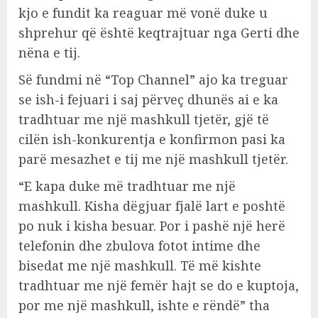
kjo e fundit ka reaguar më vonë duke u
shprehur që është keqtrajtuar nga Gerti dhe
nëna e tij.
Së fundmi në “Top Channel” ajo ka treguar
se ish-i fejuari i saj përveç dhunës ai e ka
tradhtuar me një mashkull tjetër, gjë të
cilën ish-konkurentja e konfirmon pasi ka
parë mesazhet e tij me një mashkull tjetër.
“E kapa duke më tradhtuar me një
mashkull. Kisha dëgjuar fjalë lart e poshtë
po nuk i kisha besuar. Por i pashë një herë
telefonin dhe zbulova fotot intime dhe
bisedat me një mashkull. Të më kishte
tradhtuar me një femër hajt se do e kuptoja,
por me një mashkull, ishte e rëndë” tha