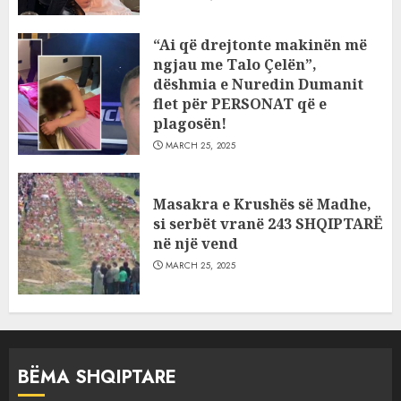
“Ai që drejtonte makinën më
ngjau me Talo Çelën”,
dëshmia e Nuredin Dumanit
flet për PERSONAT që e
plagosën!
MARCH 25, 2025
Masakra e Krushës së Madhe,
si serbët vranë 243 SHQIPTARË
në një vend
MARCH 25, 2025
BËMA SHQIPTARE