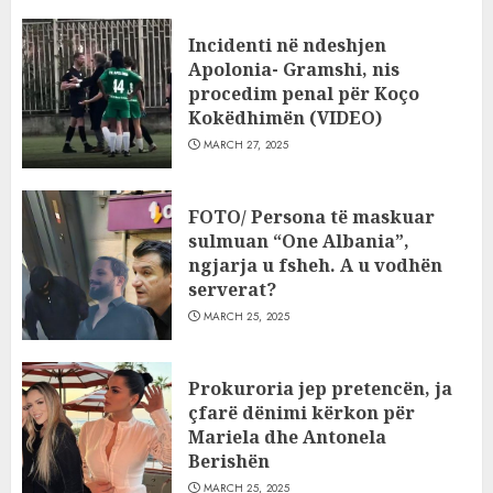
Incidenti në ndeshjen
Apolonia- Gramshi, nis
procedim penal për Koço
Kokëdhimën (VIDEO)
MARCH 27, 2025
FOTO/ Persona të maskuar
sulmuan “One Albania”,
ngjarja u fsheh. A u vodhën
serverat?
MARCH 25, 2025
Prokuroria jep pretencën, ja
çfarë dënimi kërkon për
Mariela dhe Antonela
Berishën
MARCH 25, 2025