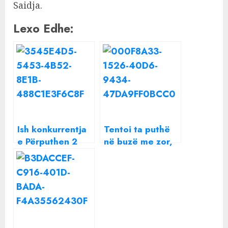
Saidja.
Lexo Edhe:
Ish konkurrentja
Tentoi ta puthë
e Përputhen 2
në buzë me zor,
bëhet nënë për
konkurrentja e
herë të parë!
Përputhen e
ndëshkon keq