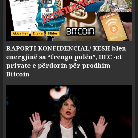
Aktualitet
E jona
Slider
RAPORTI KONFIDENCIAL/ KESH blen
energjinë sa “frengu pulën”, HEC -et
private e përdorin për prodhim
Bitcoin