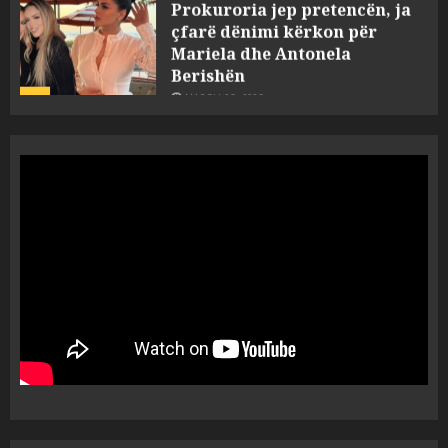
çfarë dënimi kërkon për
Mariela dhe Antonela
Berishën
4
MARCH 25, 2025
“Ai që drejtonte makinën më
ngjau me Talo Çelën”,
dëshmia e Nuredin Dumanit
flet për PERSONAT që e
plagosën!
5
MARCH 25, 2025
Punonjësja e UKT akuzon
drejtorin Skerdi Drenova dhe
“bosen” Joana Nano për
abuzim me fondet publike dhe
pasuri të pajustifikuar
1
JULY 24, 2025