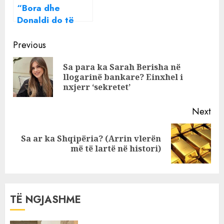
“Bora dhe
Donaldi do të
martohen”, habit
Continue
ish-konkurrentja
Previous
e Përputhen
Reading
Sa para ka Sarah Berisha në
Pre
llogarinë bankare? Einxhel i
pos
nxjerr ‘sekretet’
Next
Sa ar ka Shqipëria? (Arrin vlerën
Next
më të lartë në histori)
post:
TË NGJASHME