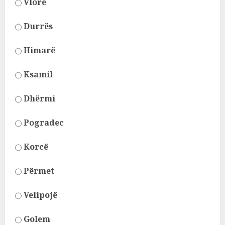
Vlorë
Durrës
Himarë
Ksamil
Dhërmi
Pogradec
Korcë
Përmet
Velipojë
Golem