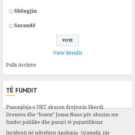
Shëngjin
Sarandë
View Results
Polls Archive
TË FUNDIT
Punonjësja e UKT akuzon drejtorin Skerdi
Drenova dhe “bosen” Joana Nano për abuzim me
fondet publike dhe pasuri të pajustifikuar
Incidenti në ndeshjen Apolonia- Gramshi, nis