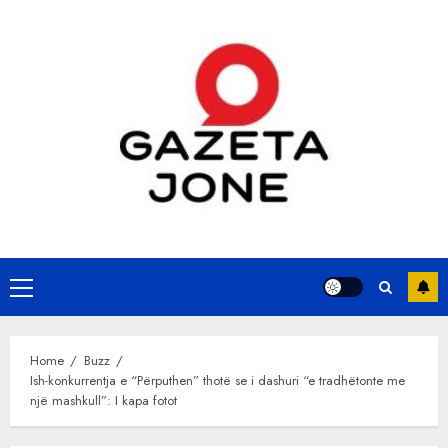
Skip
to
content
Primary
Menu
Home
Buzz
Ish-konkurrentja e “Përputhen” thotë se i dashuri “e tradhëtonte me
një mashkull”: I kapa fotot