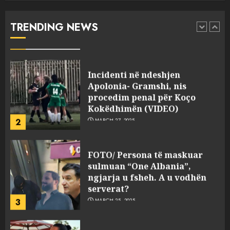
“bosen” Joana Nano për
abuzim me fondet publike dhe
TRENDING NEWS
pasuri të pajustifikuar
1
JULY 24, 2025
Incidenti në ndeshjen
Apolonia- Gramshi, nis
procedim penal për Koço
Kokëdhimën (VIDEO)
2
MARCH 27, 2025
FOTO/ Persona të maskuar
sulmuan “One Albania”,
ngjarja u fsheh. A u vodhën
serverat?
3
MARCH 25, 2025
Prokuroria jep pretencën, ja