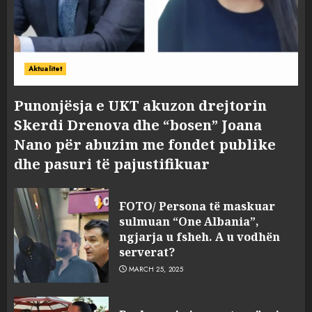
Aktualitet
Punonjësja e UKT akuzon drejtorin
Skerdi Drenova dhe “bosen” Joana
Nano për abuzim me fondet publike
dhe pasuri të pajustifikuar
FOTO/ Persona të maskuar
sulmuan “One Albania”,
ngjarja u fsheh. A u vodhën
serverat?
MARCH 25, 2025