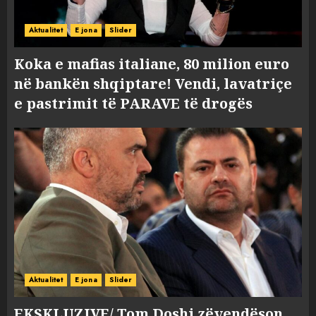
Aktualitet
E jona
Slider
Koka e mafias italiane, 80 milion euro
në bankën shqiptare! Vendi, lavatriçe
e pastrimit të PARAVE të drogës
Aktualitet
E jona
Slider
EKSKLUZIVE/ Tom Doshi zëvendëson