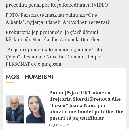
procedim penal për Koço Kokëdhimën (VIDEO)
FOTO/ Persona të maskuar sulmuan “One
Albania”, ngjarja u fsheh. A u vodhën serverat?
Prokuroria jep pretencën, ja çfarë dënimi
kërkon për Mariela dhe Antonela Berishën
“Ai që drejtonte makinën më ngjau me Talo
Çelën”, dëshmia e Nuredin Dumanit flet për
PERSONAT që e plagosën!
MOS I HUMBISNI
Punonjësja e UKT akuzon
drejtorin Skerdi Drenova dhe
“bosen” Joana Nano për
abuzim me fondet publike dhe
pasuri të pajustifikuar
JULY 24, 2025