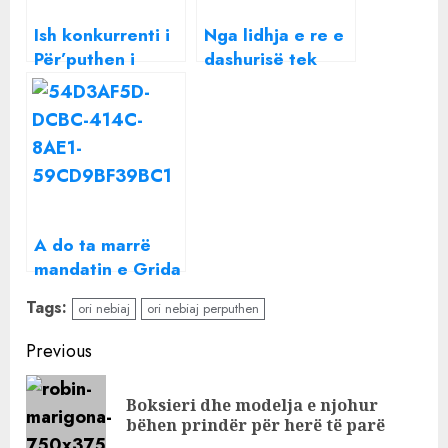
Ish konkurrenti i
Nga lidhja e re e
Për’puthen i
dashurisë tek
dashuruar me
karriera, Ori
Beatrix? Xhaferi:
Nebiaj rrëfen për
Mund të ketë
jetën e saj
diçka…
A do ta marrë
mandatin e Grida
Dumës? Reagon
Tags:
ori nebiaj
ori nebiaj perputhen
për herë të parë
Ori Nebiaj
Continue
Previous
Reading
Boksieri dhe modelja e njohur
Pre
bëhen prindër për herë të parë
pos