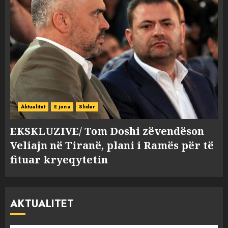
Aktualitet
E jona
Slider
EKSKLUZIVE/ Tom Doshi zëvendëson
Veliajn në Tiranë, plani i Ramës për të
fituar kryeqytetin
AKTUALITET