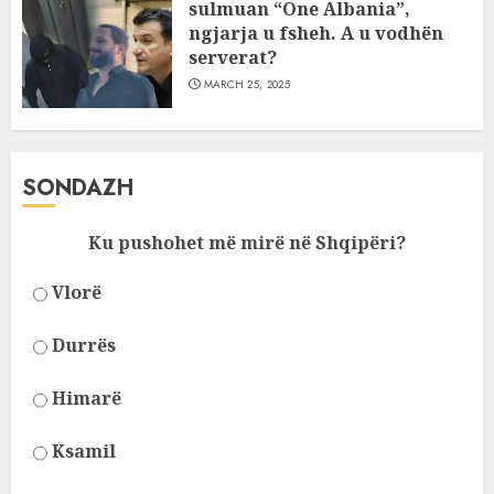
sulmuan “One Albania”,
ngjarja u fsheh. A u vodhën
serverat?
MARCH 25, 2025
SONDAZH
Ku pushohet më mirë në Shqipëri?
Vlorë
Durrës
Himarë
Ksamil