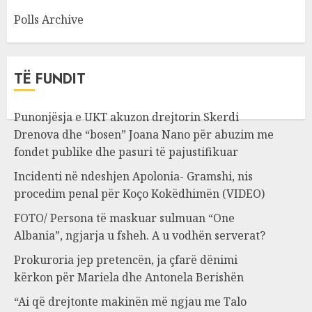
Polls Archive
TË FUNDIT
Punonjësja e UKT akuzon drejtorin Skerdi
Drenova dhe “bosen” Joana Nano për abuzim me
fondet publike dhe pasuri të pajustifikuar
Incidenti në ndeshjen Apolonia- Gramshi, nis
procedim penal për Koço Kokëdhimën (VIDEO)
FOTO/ Persona të maskuar sulmuan “One
Albania”, ngjarja u fsheh. A u vodhën serverat?
Prokuroria jep pretencën, ja çfarë dënimi
kërkon për Mariela dhe Antonela Berishën
“Ai që drejtonte makinën më ngjau me Talo