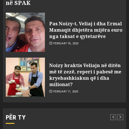
në SPAK
Pas Noizy-t, Veliaj i dha Ermal
Mamaqit dhjetëra mijëra euro
nga taksat e qytetarëve
FEBRUARY 18, 2025
FOTO/ Persona të maskuar
Noizy braktis Veliajn në ditën
sulmuan “One Albania”,
më të zezë, reperi i pabesë me
ngjarja u fsheh. A u vodhën
kryebashkiakun që i dha
serverat?
milionat?
3
MARCH 25, 2025
FEBRUARY 11, 2025
Prokuroria jep pretencën, ja
çfarë dënimi kërkon për
PËR TY
Mariela dhe Antonela
Berishën