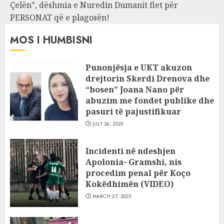
Çelën”, dëshmia e Nuredin Dumanit flet për
PERSONAT që e plagosën!
MOS I HUMBISNI
Punonjësja e UKT akuzon
drejtorin Skerdi Drenova dhe
“bosen” Joana Nano për
abuzim me fondet publike dhe
pasuri të pajustifikuar
JULY 24, 2025
Incidenti në ndeshjen
Apolonia- Gramshi, nis
procedim penal për Koço
Kokëdhimën (VIDEO)
MARCH 27, 2025