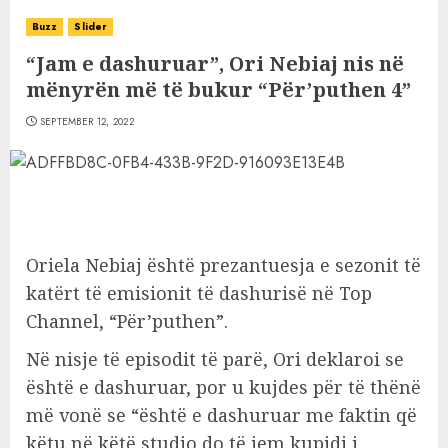
Buzz
Slider
“Jam e dashuruar”, Ori Nebiaj nis në
mënyrën më të bukur “Për’puthen 4”
SEPTEMBER 12, 2022
Oriela Nebiaj është prezantuesja e sezonit të
katërt të emisionit të dashurisë në Top
Channel, “Për’puthen”.
Në nisje të episodit të parë, Ori deklaroi se
është e dashuruar, por u kujdes për të thënë
më vonë se “është e dashuruar me faktin që
këtu në këtë studio do të jem kupidi i