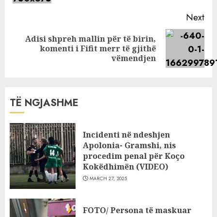
Next
Adisi shpreh mallin për të birin,
Next
komenti i Fifit merr të gjithë
post:
vëmendjen
TË NGJASHME
Incidenti në ndeshjen
Apolonia- Gramshi, nis
procedim penal për Koço
Kokëdhimën (VIDEO)
MARCH 27, 2025
FOTO/ Persona të maskuar