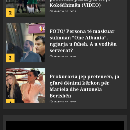
Kokëdhimën (VIDEO)
2
MARCH 27, 2025
FOTO/ Persona të maskuar
sulmuan “One Albania”,
ngjarja u fsheh. A u vodhën
serverat?
3
MARCH 25, 2025
Prokuroria jep pretencën, ja
çfarë dënimi kërkon për
Mariela dhe Antonela
Berishën
4
MARCH 25, 2025
“Ai që drejtonte makinën më
ngjau me Talo Çelën”,