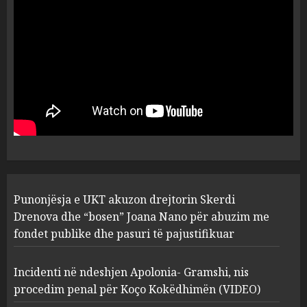
dëshmia e Nuredin Dumanit
flet për PERSONAT që e
plagosën!
5
MARCH 25, 2025
Punonjësja e UKT akuzon
drejtorin Skerdi Drenova dhe
“bosen” Joana Nano për
abuzim me fondet publike dhe
pasuri të pajustifikuar
1
JULY 24, 2025
Incidenti në ndeshjen
Punonjësja e UKT akuzon drejtorin Skerdi
Apolonia- Gramshi, nis
procedim penal për Koço
Drenova dhe “bosen” Joana Nano për abuzim me
Kokëdhimën (VIDEO)
fondet publike dhe pasuri të pajustifikuar
2
MARCH 27, 2025
Incidenti në ndeshjen Apolonia- Gramshi, nis
procedim penal për Koço Kokëdhimën (VIDEO)
FOTO/ Persona të maskuar
sulmuan “One Albania”,