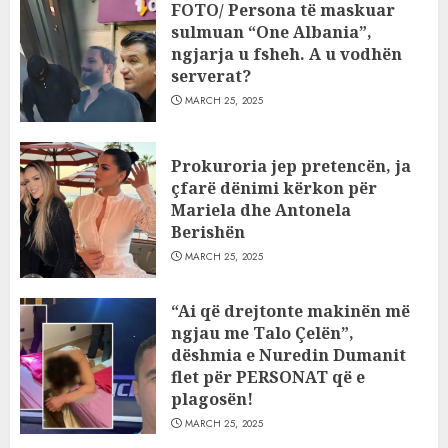
FOTO/ Persona të maskuar
sulmuan “One Albania”,
ngjarja u fsheh. A u vodhën
serverat?
MARCH 25, 2025
Prokuroria jep pretencën, ja
çfarë dënimi kërkon për
Mariela dhe Antonela
Berishën
MARCH 25, 2025
“Ai që drejtonte makinën më
ngjau me Talo Çelën”,
dëshmia e Nuredin Dumanit
flet për PERSONAT që e
plagosën!
MARCH 25, 2025