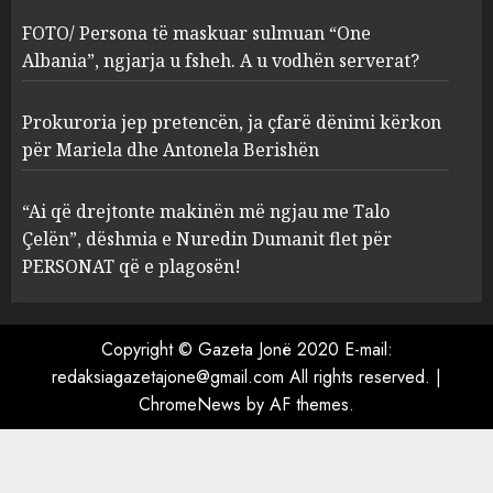
ngjarja u fsheh. A u vodhën
FOTO/ Persona të maskuar sulmuan “One
serverat?
Albania”, ngjarja u fsheh. A u vodhën serverat?
3
MARCH 25, 2025
Prokuroria jep pretencën, ja çfarë dënimi kërkon
Prokuroria jep pretencën, ja
për Mariela dhe Antonela Berishën
çfarë dënimi kërkon për
Mariela dhe Antonela
“Ai që drejtonte makinën më ngjau me Talo
Berishën
Çelën”, dëshmia e Nuredin Dumanit flet për
4
MARCH 25, 2025
PERSONAT që e plagosën!
“Ai që drejtonte makinën më
ngjau me Talo Çelën”,
Copyright © Gazeta Jonë 2020 E-mail:
dëshmia e Nuredin Dumanit
redaksiagazetajone@gmail.com
All rights reserved.
|
flet për PERSONAT që e
ChromeNews
by AF themes.
plagosën!
5
MARCH 25, 2025