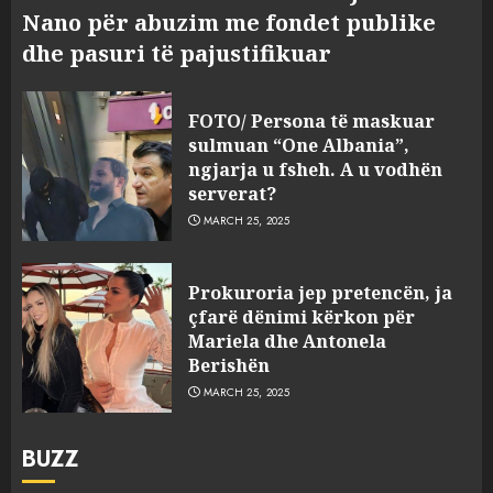
Nano për abuzim me fondet publike
dhe pasuri të pajustifikuar
FOTO/ Persona të maskuar
sulmuan “One Albania”,
ngjarja u fsheh. A u vodhën
serverat?
MARCH 25, 2025
Prokuroria jep pretencën, ja
çfarë dënimi kërkon për
Mariela dhe Antonela
Berishën
MARCH 25, 2025
BUZZ