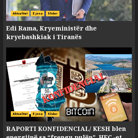
Aktualitet
E jona
Slider
Edi Rama, Kryeministër dhe
kryebashkiak i Tiranës
Aktualitet
E jona
Slider
RAPORTI KONFIDENCIAL/ KESH blen
energjinë sa “frengu pulën”, HEC -et