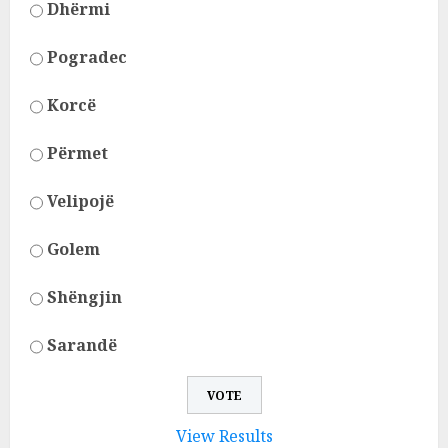
Dhërmi
Pogradec
Korcë
Përmet
Velipojë
Golem
Shëngjin
Sarandë
View Results