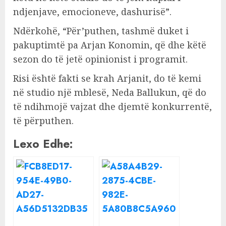
ndjenjave, emocioneve, dashurisë”.
Ndërkohë, “Për’puthen, tashmë duket i
pakuptimtë pa Arjan Konomin, që dhe këtë
sezon do të jetë opinionist i programit.
Risi është fakti se krah Arjanit, do të kemi
në studio një mblesë, Neda Ballukun, që do
të ndihmojë vajzat dhe djemtë konkurrentë,
të përputhen.
Lexo Edhe: