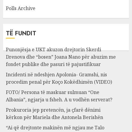
Polls Archive
TË FUNDIT
Punonjësja e UKT akuzon drejtorin Skerdi
Drenova dhe “bosen” Joana Nano për abuzim me
fondet publike dhe pasuri të pajustifikuar
Incidenti në ndeshjen Apolonia- Gramshi, nis
procedim penal për Koço Kokëdhimën (VIDEO)
FOTO/ Persona të maskuar sulmuan “One
Albania”, ngjarja u fsheh. A u vodhën serverat?
Prokuroria jep pretencën, ja çfarë dënimi
kërkon për Mariela dhe Antonela Berishën
“Ai që drejtonte makinën më ngjau me Talo