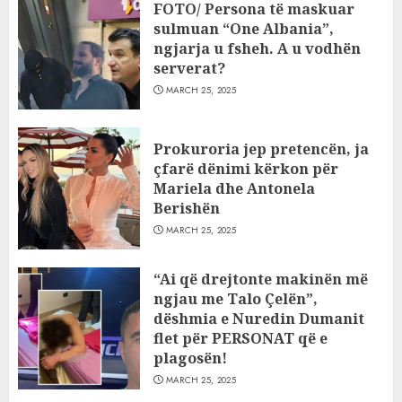
FOTO/ Persona të maskuar
sulmuan “One Albania”,
ngjarja u fsheh. A u vodhën
serverat?
MARCH 25, 2025
Prokuroria jep pretencën, ja
çfarë dënimi kërkon për
Mariela dhe Antonela
Berishën
MARCH 25, 2025
“Ai që drejtonte makinën më
ngjau me Talo Çelën”,
dëshmia e Nuredin Dumanit
flet për PERSONAT që e
plagosën!
MARCH 25, 2025