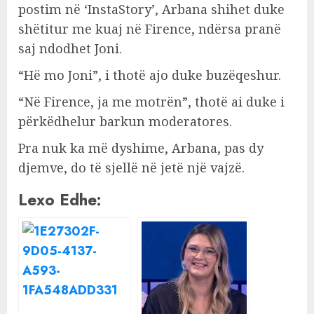
postim në ‘InstaStory’, Arbana shihet duke
shëtitur me kuaj në Firence, ndërsa pranë
saj ndodhet Joni.
“Hë mo Joni”, i thotë ajo duke buzëqeshur.
“Në Firence, ja me motrën”, thotë ai duke i
përkëdhelur barkun moderatores.
Pra nuk ka më dyshime, Arbana, pas dy
djemve, do të sjellë në jetë një vajzë.
Lexo Edhe: