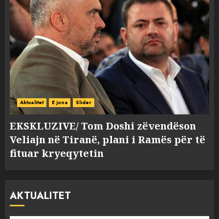
Aktualitet
E jona
Slider
EKSKLUZIVE/ Tom Doshi zëvendëson
Veliajn në Tiranë, plani i Ramës për të
fituar kryeqytetin
AKTUALITET