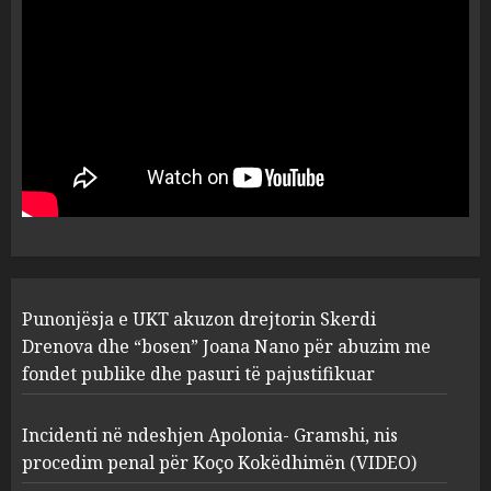
dëshmia e Nuredin Dumanit
flet për PERSONAT që e
plagosën!
5
MARCH 25, 2025
Punonjësja e UKT akuzon
drejtorin Skerdi Drenova dhe
“bosen” Joana Nano për
abuzim me fondet publike dhe
pasuri të pajustifikuar
1
JULY 24, 2025
Incidenti në ndeshjen
Punonjësja e UKT akuzon drejtorin Skerdi
Apolonia- Gramshi, nis
procedim penal për Koço
Drenova dhe “bosen” Joana Nano për abuzim me
Kokëdhimën (VIDEO)
fondet publike dhe pasuri të pajustifikuar
2
MARCH 27, 2025
Incidenti në ndeshjen Apolonia- Gramshi, nis
procedim penal për Koço Kokëdhimën (VIDEO)
FOTO/ Persona të maskuar
sulmuan “One Albania”,