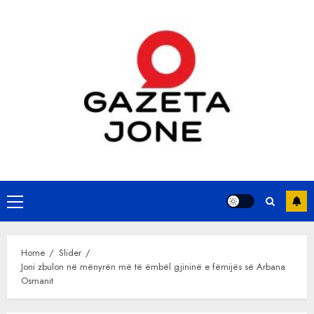
Skip
to
content
Primary
Menu
Home
Slider
Joni zbulon në mënyrën më të ëmbël gjininë e fëmijës së Arbana
Osmanit