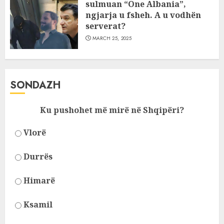
sulmuan “One Albania”,
ngjarja u fsheh. A u vodhën
serverat?
MARCH 25, 2025
SONDAZH
Ku pushohet më mirë në Shqipëri?
Vlorë
Durrës
Himarë
Ksamil