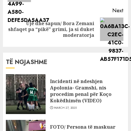
Next
Ujë dhe sapun/ Bora Zemani
Next
shfaqet pa “pikë” grimi, ja si duket
post:
moderatorja
TË NGJASHME
Incidenti në ndeshjen
Apolonia- Gramshi, nis
procedim penal për Koço
Kokëdhimën (VIDEO)
MARCH 27, 2025
FOTO/ Persona të maskuar