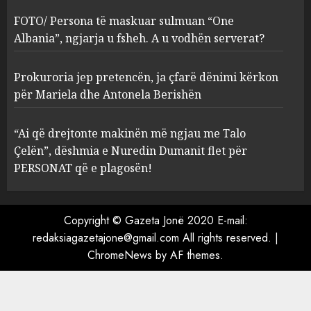
ngjarja u fsheh. A u vodhën
FOTO/ Persona të maskuar sulmuan “One
serverat?
Albania”, ngjarja u fsheh. A u vodhën serverat?
3
MARCH 25, 2025
Prokuroria jep pretencën, ja çfarë dënimi kërkon
Prokuroria jep pretencën, ja
për Mariela dhe Antonela Berishën
çfarë dënimi kërkon për
Mariela dhe Antonela
“Ai që drejtonte makinën më ngjau me Talo
Berishën
Çelën”, dëshmia e Nuredin Dumanit flet për
4
MARCH 25, 2025
PERSONAT që e plagosën!
“Ai që drejtonte makinën më
ngjau me Talo Çelën”,
Copyright © Gazeta Jonë 2020 E-mail:
dëshmia e Nuredin Dumanit
redaksiagazetajone@gmail.com
All rights reserved.
|
flet për PERSONAT që e
ChromeNews
by AF themes.
plagosën!
5
MARCH 25, 2025