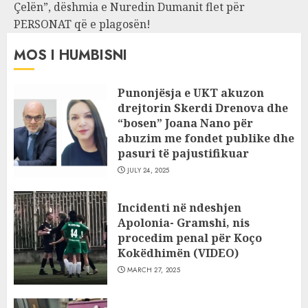
Çelën”, dëshmia e Nuredin Dumanit flet për
PERSONAT që e plagosën!
MOS I HUMBISNI
Punonjësja e UKT akuzon
drejtorin Skerdi Drenova dhe
“bosen” Joana Nano për
abuzim me fondet publike dhe
pasuri të pajustifikuar
JULY 24, 2025
Incidenti në ndeshjen
Apolonia- Gramshi, nis
procedim penal për Koço
Kokëdhimën (VIDEO)
MARCH 27, 2025