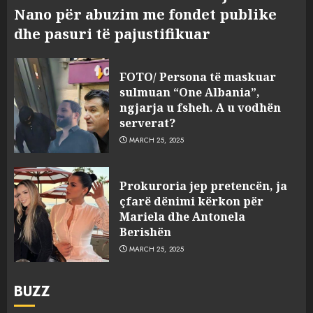
Nano për abuzim me fondet publike
dhe pasuri të pajustifikuar
FOTO/ Persona të maskuar
sulmuan “One Albania”,
ngjarja u fsheh. A u vodhën
serverat?
MARCH 25, 2025
Prokuroria jep pretencën, ja
çfarë dënimi kërkon për
Mariela dhe Antonela
Berishën
MARCH 25, 2025
BUZZ