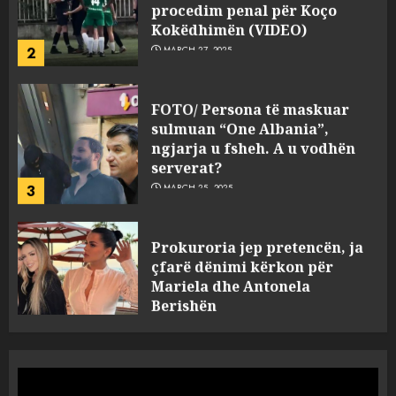
Kokëdhimën (VIDEO)
2
MARCH 27, 2025
FOTO/ Persona të maskuar
sulmuan “One Albania”,
ngjarja u fsheh. A u vodhën
serverat?
3
MARCH 25, 2025
Prokuroria jep pretencën, ja
çfarë dënimi kërkon për
Mariela dhe Antonela
Berishën
4
MARCH 25, 2025
“Ai që drejtonte makinën më
ngjau me Talo Çelën”,