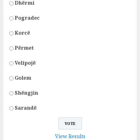
Dhërmi
Pogradec
Korcë
Përmet
Velipojë
Golem
Shëngjin
Sarandë
View Results