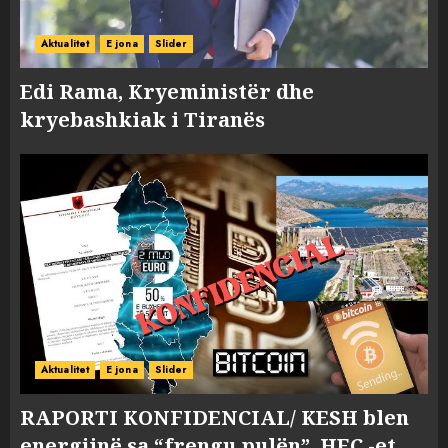
Aktualitet
E jona
Slider
Edi Rama, Kryeministër dhe
kryebashkiak i Tiranës
Aktualitet
E jona
Slider
RAPORTI KONFIDENCIAL/ KESH blen
energjinë sa “frengu pulën”, HEC -et