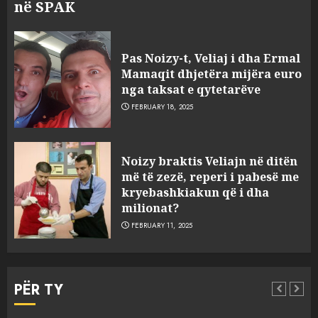
në SPAK
Pas Noizy-t, Veliaj i dha Ermal
Mamaqit dhjetëra mijëra euro
nga taksat e qytetarëve
FEBRUARY 18, 2025
FOTO/ Persona të maskuar
Noizy braktis Veliajn në ditën
sulmuan “One Albania”,
më të zezë, reperi i pabesë me
ngjarja u fsheh. A u vodhën
kryebashkiakun që i dha
serverat?
milionat?
3
MARCH 25, 2025
FEBRUARY 11, 2025
Prokuroria jep pretencën, ja
çfarë dënimi kërkon për
PËR TY
Mariela dhe Antonela
Berishën