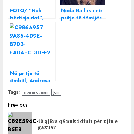
FOTO/ “Nuk
Neda Balluku në
bërtisja dot”,
pritje të fëmijës
Arbana Osmani
së tretë, zbulon
zbulon si e mësoi
gjininë e bebit
gjininë e fëmijës
së tretë
Në pritje të
ëmbël, Andresa
zbulon gjininë e
Tags:
arbana osmani
Joni
bebit që po pret
Continue
Previous
Reading
10 gjëra që nuk i dinit për ujin e
Pre
gazuar
pos