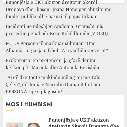
Punonjësja e UKT akuzon drejtorin Skerdi
Drenova dhe “bosen” Joana Nano për abuzim me
fondet publike dhe pasuri të pajustifikuar
Incidenti në ndeshjen Apolonia- Gramshi, nis
procedim penal për Koço Kokëdhimën (VIDEO)
FOTO/ Persona të maskuar sulmuan “One
Albania”, ngjarja u fsheh. A u vodhën serverat?
Prokuroria jep pretencën, ja çfarë dënimi
kërkon për Mariela dhe Antonela Berishën
“Ai që drejtonte makinën më ngjau me Talo
Çelën”, dëshmia e Nuredin Dumanit flet për
PERSONAT që e plagosën!
MOS I HUMBISNI
Punonjësja e UKT akuzon
drejtorin Skerdi Drenova dhe