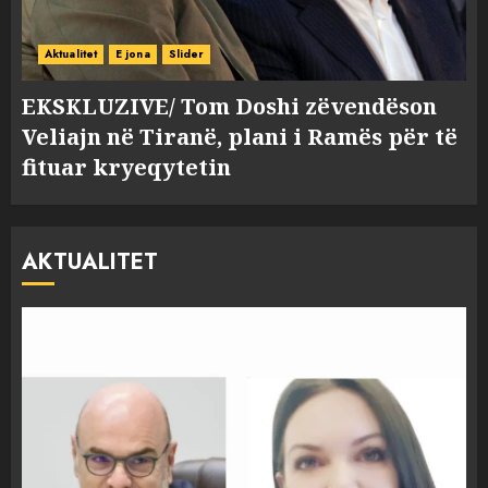
Aktualitet
E jona
Slider
EKSKLUZIVE/ Tom Doshi zëvendëson
Veliajn në Tiranë, plani i Ramës për të
fituar kryeqytetin
AKTUALITET