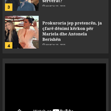
3
MARCH 25, 2025
Prokuroria jep pretencën, ja
çfarë dënimi kërkon për
Mariela dhe Antonela
Berishën
4
MARCH 25, 2025
“Ai që drejtonte makinën më
ngjau me Talo Çelën”,
dëshmia e Nuredin Dumanit
flet për PERSONAT që e
plagosën!
5
MARCH 25, 2025
Punonjësja e UKT akuzon
drejtorin Skerdi Drenova dhe
“bosen” Joana Nano për