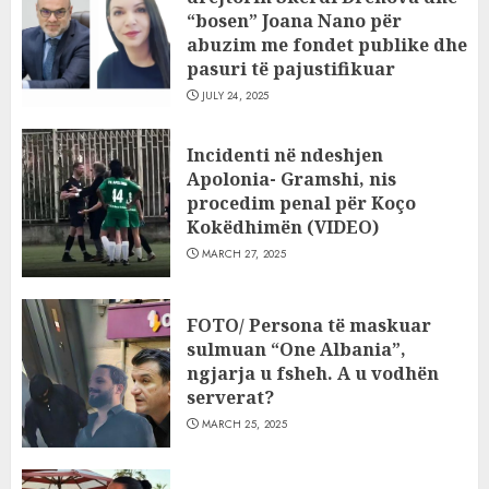
“bosen” Joana Nano për
abuzim me fondet publike dhe
pasuri të pajustifikuar
JULY 24, 2025
Incidenti në ndeshjen
Apolonia- Gramshi, nis
procedim penal për Koço
Kokëdhimën (VIDEO)
MARCH 27, 2025
FOTO/ Persona të maskuar
sulmuan “One Albania”,
ngjarja u fsheh. A u vodhën
serverat?
MARCH 25, 2025