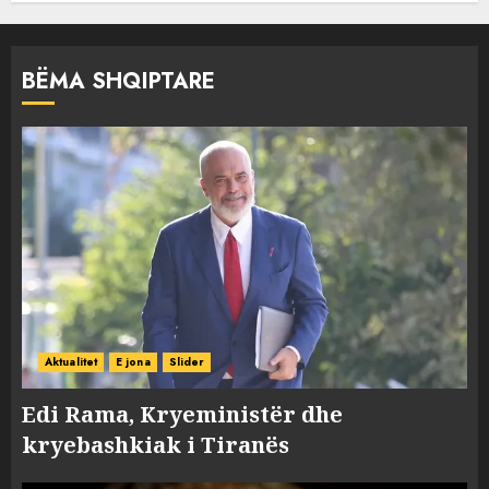
BËMA SHQIPTARE
Aktualitet
E jona
Slider
Edi Rama, Kryeministër dhe
kryebashkiak i Tiranës