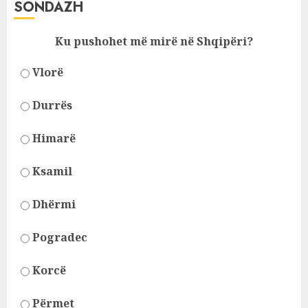
SONDAZH
Ku pushohet më mirë në Shqipëri?
Vlorë
Durrës
Himarë
Ksamil
Dhërmi
Pogradec
Korcë
Përmet