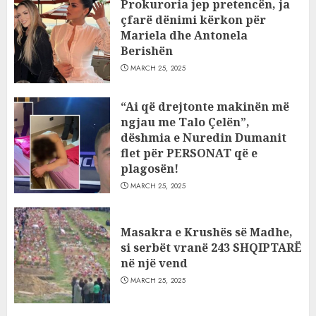
Prokuroria jep pretencën, ja
çfarë dënimi kërkon për
Mariela dhe Antonela
Berishën
MARCH 25, 2025
“Ai që drejtonte makinën më
ngjau me Talo Çelën”,
dëshmia e Nuredin Dumanit
flet për PERSONAT që e
plagosën!
MARCH 25, 2025
Masakra e Krushës së Madhe,
si serbët vranë 243 SHQIPTARË
në një vend
MARCH 25, 2025