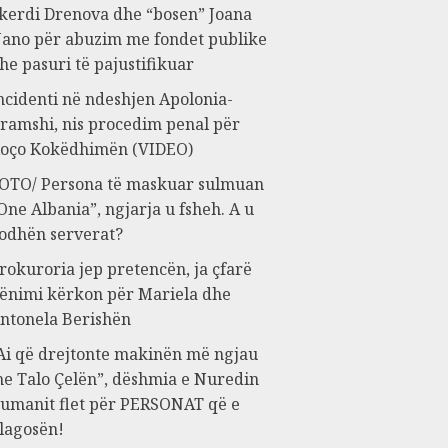
kerdi Drenova dhe “bosen” Joana
ano për abuzim me fondet publike
he pasuri të pajustifikuar
ncidenti në ndeshjen Apolonia-
ramshi, nis procedim penal për
oço Kokëdhimën (VIDEO)
OTO/ Persona të maskuar sulmuan
One Albania”, ngjarja u fsheh. A u
odhën serverat?
rokuroria jep pretencën, ja çfarë
ënimi kërkon për Mariela dhe
ntonela Berishën
Ai që drejtonte makinën më ngjau
e Talo Çelën”, dëshmia e Nuredin
umanit flet për PERSONAT që e
lagosën!