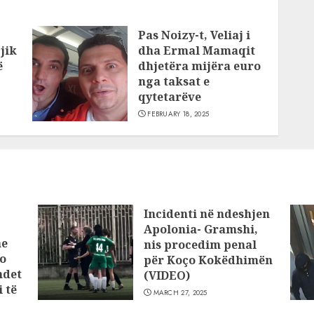
Pas Noizy-t, Veliaj i
jik
dha Ermal Mamaqit
ë
dhjetëra mijëra euro
nga taksat e
qytetarëve
FEBRUARY 18, 2025
Incidenti në ndeshjen
Apolonia- Gramshi,
he
nis procedim penal
o
për Koço Kokëdhimën
ndet
(VIDEO)
 të
MARCH 27, 2025