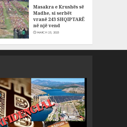
Masakra e Krushës së
Madhe, si serbët
vranë 243 SHQIPTARË
në një vend
MARCH 25, 2025