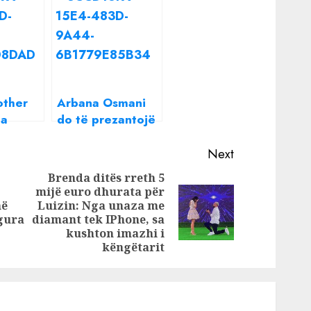
other
Arbana Osmani
na
do të prezantojë
he
festivalin e RTSH-
shaj
së? Reagon
Next
sërish
moderatorja
Brenda ditës rreth 5
arë po
mijë euro dhurata për
Previous
?
në
Luizin: Nga unaza me
Next
post:
egura
diamant tek IPhone, sa
post:
kushton imazhi i
këngëtarit