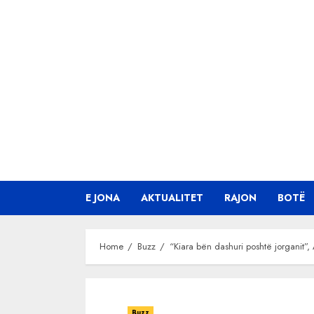
Skip
to
content
E JONA
AKTUALITET
RAJON
BOTË
Home
Buzz
“Kiara bën dashuri poshtë jorganit”,
Buzz