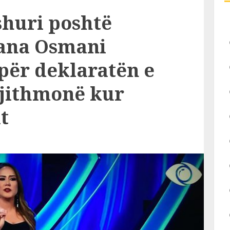
shuri poshtë
bana Osmani
për deklaratën e
 gjithmonë kur
t