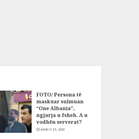
FOTO/ Persona të
maskuar sulmuan
“One Albania”,
ngjarja u fsheh. A u
vodhën serverat?
MARCH 25, 2025