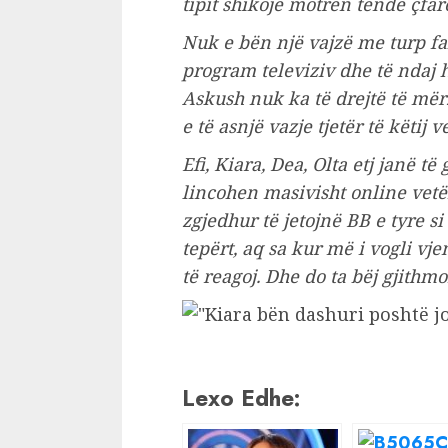
tipit shikojë motrën tënde çfar
Nuk e bën një vajzë me turp fa
program televiziv dhe të ndaj 
Askush nuk ka të drejtë të mërzi
e të asnjë vazje tjetër të këtij
Efi, Kiara, Dea, Olta etj janë të
lincohen masivisht online ve
zgjedhur të jetojnë BB e tyre s
tepërt, aq sa kur më i vogli v
të reagoj. Dhe do ta bëj gjithmo
Lexo Edhe: