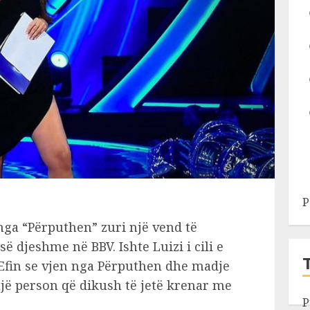
P
 nga “Përputhen” zuri një vend të
 djeshme në BBV. Ishte Luizi i cili e
 Efin se vjen nga Përputhen dhe madje
një person që dikush të jetë krenar me
P