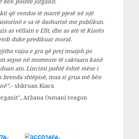
ë bën poshtë jorganit.
kti që vendos të marrë pjesë në një
historinë e sa të dashurisë me publikun.
s as vëllain e Efit, dhe as atë të Kiarës
 vendi duke predikuar moral.
 gjitha vajza e gra që prej muajsh po
tëm sepse në momente të caktuara kanë
i duan ato. Lincimi jashtë është mëse i
jen brenda shtëpisë, mua si grua më bën
në”.
– shkruan Kiara.