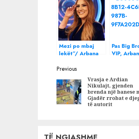
Mezi po mbaj
Pas Big Br
lekët”/ Arbana
VIP, Arba
Osmani “çmendi”
Osmani d
Continue
rrjetin me
Eduart Gri
Previous
deklaratën, ja sa
bashkojnë 
Reading
Vrasja e Ardian
e ka rrogën
forcat! Çf
Nikulajt, gjenden
moderatorja e
përgatisin
brenda një banese 
“BBV”
Gjadër rrobat e dj
të autorit
TË NGJASHME