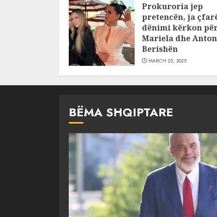
Prokuroria jep
JULY 24, 2025
pretencën, ja çfar
dënimi kërkon pë
Mariela dhe Anton
Berishën
MARCH 25, 2025
BËMA SHQIPTARE