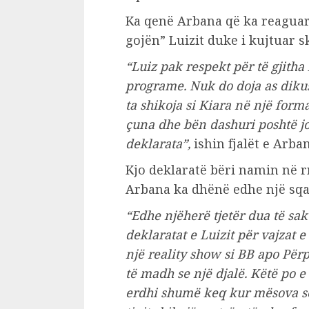
Ka qenë Arbana që ka reaguar
gojën” Luizit duke i kujtuar 
“Luiz pak respekt për të gjitha
programe. Nuk do doja as diku
ta shikoja si Kiara në një form
çuna dhe bën dashuri poshtë jor
deklarata”,
ishin fjalët e Arba
Kjo deklaratë bëri namin në rr
Arbana ka dhënë edhe një sqar
“Edhe njëherë tjetër dua të sak
deklaratat e Luizit për vajzat 
një reality show si BB apo Për
të madh se një djalë. Këtë po 
erdhi shumë keq kur mësova se 