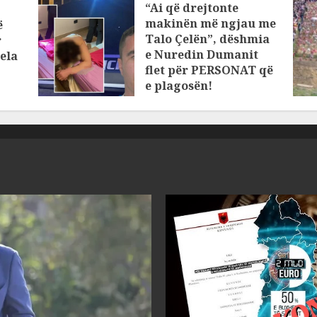
“Ai që drejtonte
makinën më ngjau me
ë
Talo Çelën”, dëshmia
r
e Nuredin Dumanit
ela
flet për PERSONAT që
e plagosën!
MARCH 25, 2025