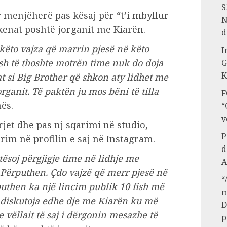
S
 menjëherë pas kësaj për “t’i mbyllur
N
skenat poshtë jorganit me Kiarën.
d
 këto vajza që marrin pjesë në këto
I
sh të thoshte motrën time nuk do doja
G
K
at si Big Brother që shkon aty lidhet me
ganit. Të paktën ju mos bëni të tilla
F
nës.
“
v
jet dhe pas nj sqarimi në studio,
P
im në profilin e saj në Instagram.
d
tësoj përgjigje time në lidhje me
A
e Përputhen. Çdo vajzë që merr pjesë në
“
puthen ka një lincim publik 10 fish më
m
e diskutoja edhe dje me Kiarën ku më
D
vëllait të saj i dërgonin mesazhe të
p