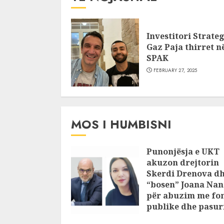
Investitori Strateg
Gaz Paja thirret n
SPAK
FEBRUARY 27, 2025
MOS I HUMBISNI
Punonjësja e UKT
akuzon drejtorin
Skerdi Drenova d
“bosen” Joana Nan
për abuzim me fo
publike dhe pasuri
pajustifikuar