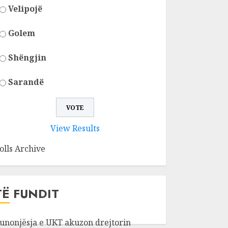
Velipojë
Golem
Shëngjin
Sarandë
View Results
olls Archive
TË FUNDIT
unonjësja e UKT akuzon drejtorin