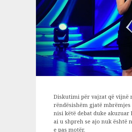
Diskutimi për vajzat që vijnë
rëndësishëm gjatë mbrëmjes së
nisi këtë debat duke akuzuar
ai u shpreh se ajo nuk është 
e pas motër.