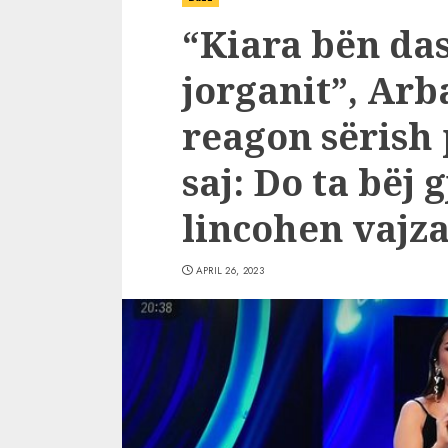
“Kiara bën da
jorganit”, Ar
reagon sërish 
saj: Do ta bëj
lincohen vajza
APRIL 26, 2023