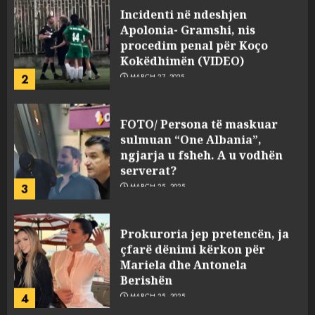
Incidenti në ndeshjen
Apolonia- Gramshi, nis
procedim penal për Koço
Kokëdhimën (VIDEO)
2
MARCH 27, 2025
FOTO/ Persona të maskuar
sulmuan “One Albania”,
ngjarja u fsheh. A u vodhën
serverat?
3
MARCH 25, 2025
Prokuroria jep pretencën, ja
çfarë dënimi kërkon për
Mariela dhe Antonela
Berishën
4
MARCH 25, 2025