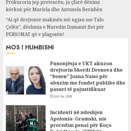
Prokuroria jep pretencën, ja çfarë dënimi
kërkon për Mariela dhe Antonela Berishën
“Ai që drejtonte makinën më ngjau me Talo
Çelën”, dëshmia e Nuredin Dumanit flet për
PERSONAT që e plagosën!
MOS I HUMBISNI
Punonjësja e UKT akuzon
drejtorin Skerdi Drenova dhe
“bosen” Joana Nano për
abuzim me fondet publike dhe
pasuri të pajustifikuar
JULY 24, 2025
Incidenti në ndeshjen
Apolonia- Gramshi, nis
procedim penal për Koço