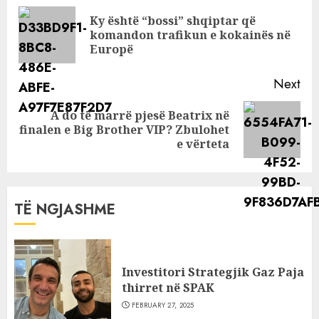
Reading
Ky është “bossi” shqiptar që
Pre
komandon trafikun e kokainës në
pos
Europë
Next
A do të marrë pjesë Beatrix në
Next
finalen e Big Brother VIP? Zbulohet
post:
e vërteta
TË NGJASHME
Investitori Strategjik Gaz Paja
thirret në SPAK
FEBRUARY 27, 2025