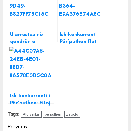
U arrestua në
Ish-konkurrenti i
qendrën e
Për’puthen flet
masazheve, flet
për puthjen me
për herë të parë
Arilena Arën: Nuk
ish konkurrenti i
më flet fare
Për’puthen
Ish-konkurrenti i
Për’puthen: Fitoj
deri në 20 mijë
Tags:
Aldis nikaj
perputhen
zhigolo
euro në muaj nga
TikToku
Continue
Previous