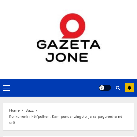
Skip
to
content
Primary
Menu
Home
Buzz
Konkurrenti i Për’puthen: Kam punuar zhigolo, ja sa paguhesha në
orë