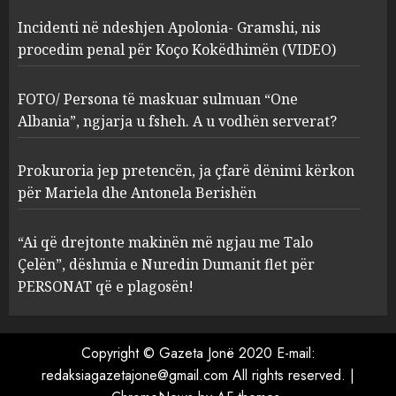
Incidenti në ndeshjen Apolonia- Gramshi, nis
procedim penal për Koço Kokëdhimën (VIDEO)
FOTO/ Persona të maskuar
sulmuan “One Albania”,
ngjarja u fsheh. A u vodhën
FOTO/ Persona të maskuar sulmuan “One
serverat?
Albania”, ngjarja u fsheh. A u vodhën serverat?
3
MARCH 25, 2025
Prokuroria jep pretencën, ja çfarë dënimi kërkon
Prokuroria jep pretencën, ja
për Mariela dhe Antonela Berishën
çfarë dënimi kërkon për
Mariela dhe Antonela
“Ai që drejtonte makinën më ngjau me Talo
Berishën
Çelën”, dëshmia e Nuredin Dumanit flet për
4
MARCH 25, 2025
PERSONAT që e plagosën!
“Ai që drejtonte makinën më
ngjau me Talo Çelën”,
Copyright © Gazeta Jonë 2020 E-mail:
dëshmia e Nuredin Dumanit
redaksiagazetajone@gmail.com
All rights reserved.
|
flet për PERSONAT që e