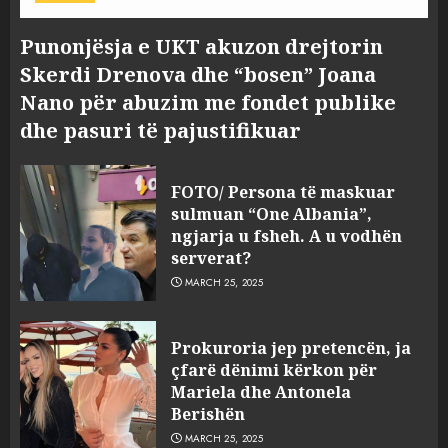
Punonjësja e UKT akuzon drejtorin
Skerdi Drenova dhe “bosen” Joana
Nano për abuzim me fondet publike
dhe pasuri të pajustifikuar
FOTO/ Persona të maskuar
sulmuan “One Albania”,
ngjarja u fsheh. A u vodhën
serverat?
MARCH 25, 2025
Prokuroria jep pretencën, ja
çfarë dënimi kërkon për
Mariela dhe Antonela
Berishën
MARCH 25, 2025