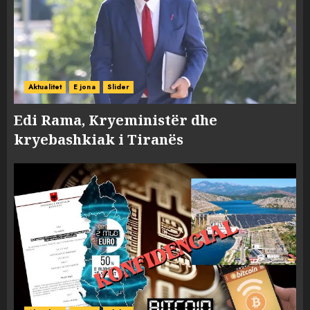
Aktualitet
E jona
Slider
Edi Rama, Kryeministër dhe
kryebashkiak i Tiranës