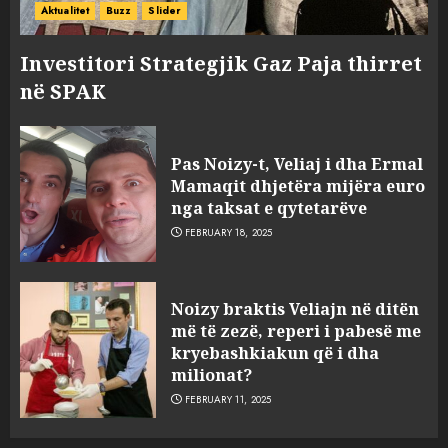
Aktualitet
Buzz
Slider
Investitori Strategjik Gaz Paja thirret
në SPAK
Pas Noizy-t, Veliaj i dha Ermal
Mamaqit dhjetëra mijëra euro
nga taksat e qytetarëve
FEBRUARY 18, 2025
FOTO/ Persona të maskuar
Noizy braktis Veliajn në ditën
sulmuan “One Albania”,
më të zezë, reperi i pabesë me
ngjarja u fsheh. A u vodhën
kryebashkiakun që i dha
serverat?
milionat?
3
MARCH 25, 2025
FEBRUARY 11, 2025
Prokuroria jep pretencën, ja