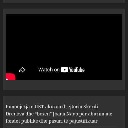
“Ai që drejtonte makinën më
ngjau me Talo Çelën”,
dëshmia e Nuredin Dumanit
flet për PERSONAT që e
plagosën!
5
MARCH 25, 2025
Punonjësja e UKT akuzon
drejtorin Skerdi Drenova dhe
“bosen” Joana Nano për
abuzim me fondet publike dhe
pasuri të pajustifikuar
1
JULY 24, 2025
Incidenti në ndeshjen
Punonjësja e UKT akuzon drejtorin Skerdi
Apolonia- Gramshi, nis
procedim penal për Koço
Drenova dhe “bosen” Joana Nano për abuzim me
Kokëdhimën (VIDEO)
fondet publike dhe pasuri të pajustifikuar
2
MARCH 27, 2025