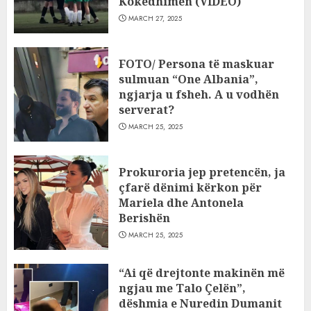
Kokëdhimën (VIDEO)
MARCH 27, 2025
FOTO/ Persona të maskuar
sulmuan “One Albania”,
ngjarja u fsheh. A u vodhën
serverat?
MARCH 25, 2025
Prokuroria jep pretencën, ja
çfarë dënimi kërkon për
Mariela dhe Antonela
Berishën
MARCH 25, 2025
“Ai që drejtonte makinën më
ngjau me Talo Çelën”,
dëshmia e Nuredin Dumanit