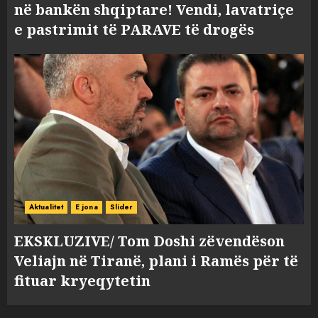
në bankën shqiptare! Vendi, lavatriçe
e pastrimit të PARAVE të drogës
Aktualitet
E jona
Slider
EKSKLUZIVE/ Tom Doshi zëvendëson
Veliajn në Tiranë, plani i Ramës për të
fituar kryeqytetin