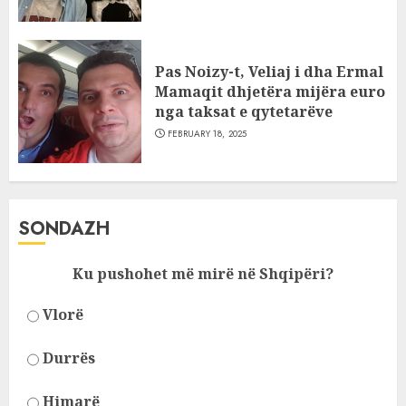
Pas Noizy-t, Veliaj i dha Ermal
Mamaqit dhjetëra mijëra euro
nga taksat e qytetarëve
FEBRUARY 18, 2025
SONDAZH
Ku pushohet më mirë në Shqipëri?
Vlorë
Durrës
Himarë