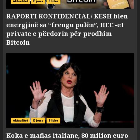
Aktualitet
E jona
Slider
RAPORTI KONFIDENCIAL/ KESH blen
energjinë sa “frengu pulën”, HEC -et
private e përdorin për prodhim
Bitcoin
Aktualitet
E jona
Slider
Koka e mafias italiane, 80 milion euro