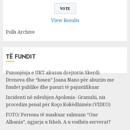
View Results
Polls Archive
TË FUNDIT
Punonjësja e UKT akuzon drejtorin Skerdi
Drenova dhe “bosen” Joana Nano për abuzim me
fondet publike dhe pasuri të pajustifikuar
Incidenti në ndeshjen Apolonia- Gramshi, nis
procedim penal për Koço Kokëdhimën (VIDEO)
FOTO/ Persona të maskuar sulmuan “One
Albania”, ngjarja u fsheh. A u vodhën serverat?