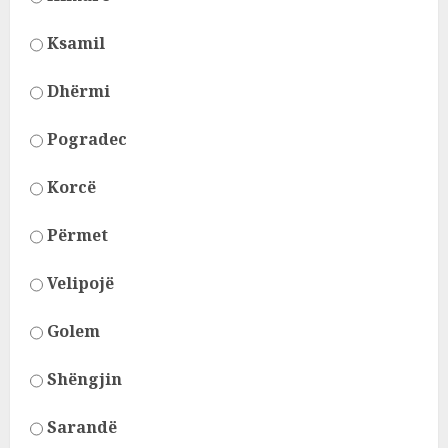
Ksamil
Dhërmi
Pogradec
Korcë
Përmet
Velipojë
Golem
Shëngjin
Sarandë