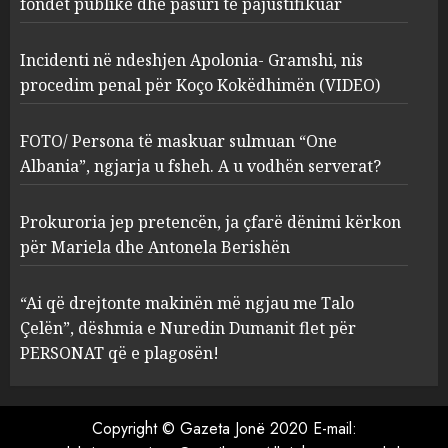
fondet publike dhe pasuri të pajustifikuar
2
MARCH 27, 2025
Incidenti në ndeshjen Apolonia- Gramshi, nis
procedim penal për Koço Kokëdhimën (VIDEO)
FOTO/ Persona të maskuar
sulmuan “One Albania”,
ngjarja u fsheh. A u vodhën
FOTO/ Persona të maskuar sulmuan “One
serverat?
Albania”, ngjarja u fsheh. A u vodhën serverat?
3
MARCH 25, 2025
Prokuroria jep pretencën, ja çfarë dënimi kërkon
Prokuroria jep pretencën, ja
për Mariela dhe Antonela Berishën
çfarë dënimi kërkon për
Mariela dhe Antonela
“Ai që drejtonte makinën më ngjau me Talo
Berishën
Çelën”, dëshmia e Nuredin Dumanit flet për
4
MARCH 25, 2025
PERSONAT që e plagosën!
“Ai që drejtonte makinën më
ngjau me Talo Çelën”,
Copyright © Gazeta Jonë 2020 E-mail:
dëshmia e Nuredin Dumanit