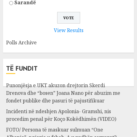
Sarandë
View Results
Polls Archive
TË FUNDIT
Punonjësja e UKT akuzon drejtorin Skerdi
Drenova dhe “bosen” Joana Nano për abuzim me
fondet publike dhe pasuri të pajustifikuar
Incidenti në ndeshjen Apolonia- Gramshi, nis
procedim penal për Koço Kokëdhimën (VIDEO)
FOTO/ Persona të maskuar sulmuan “One