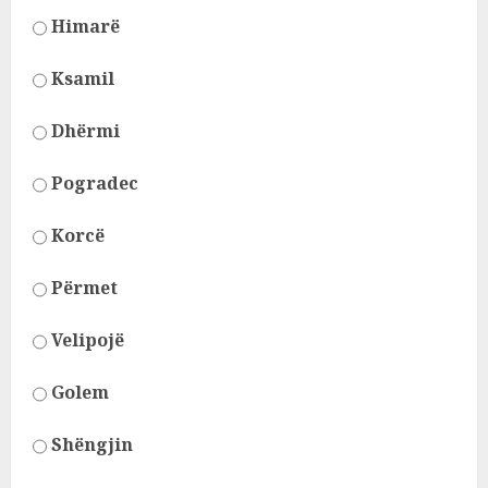
Himarë
Ksamil
Dhërmi
Pogradec
Korcë
Përmet
Velipojë
Golem
Shëngjin