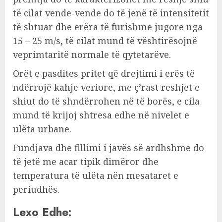
të cilat vende-vende do të jenë të intensitetit
të shtuar dhe erëra të furishme jugore nga
15 – 25 m/s, të cilat mund të vështirësojnë
veprimtaritë normale të qytetarëve.
Orët e pasdites pritet që drejtimi i erës të
ndërrojë kahje veriore, me ç’rast reshjet e
shiut do të shndërrohen në të borës, e cila
mund të krijoj shtresa edhe në nivelet e
ulëta urbane.
Fundjava dhe fillimi i javës së ardhshme do
të jetë me acar tipik dimëror dhe
temperatura të ulëta nën mesataret e
periudhës.
Lexo Edhe: