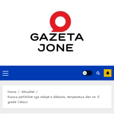
Skip
to
content
Primary
Menu
Home
Aktualitet
Kosova përfshihet nga reshjet e dëborës, temperatura deri në -5
gradë Celsius