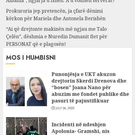
Albania”, ngjarja u fsheh. A u vodhën serverat?
Prokuroria jep pretencën, ja çfarë dënimi
kërkon për Mariela dhe Antonela Berishën
“Ai që drejtonte makinën më ngjau me Talo
Çelën”, dëshmia e Nuredin Dumanit flet për
PERSONAT që e plagosën!
MOS I HUMBISNI
Punonjësja e UKT akuzon
drejtorin Skerdi Drenova dhe
“bosen” Joana Nano për
abuzim me fondet publike dhe
pasuri të pajustifikuar
JULY 24, 2025
Incidenti në ndeshjen
Apolonia- Gramshi, nis