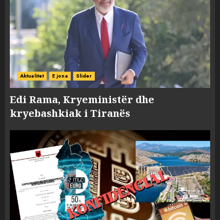
Aktualitet
E jona
Slider
Edi Rama, Kryeministër dhe
kryebashkiak i Tiranës