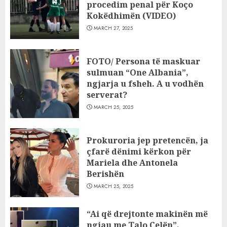
procedim penal për Koço
Kokëdhimën (VIDEO)
MARCH 27, 2025
FOTO/ Persona të maskuar
sulmuan “One Albania”,
ngjarja u fsheh. A u vodhën
serverat?
MARCH 25, 2025
Prokuroria jep pretencën, ja
çfarë dënimi kërkon për
Mariela dhe Antonela
Berishën
MARCH 25, 2025
“Ai që drejtonte makinën më
ngjau me Talo Çelën”,