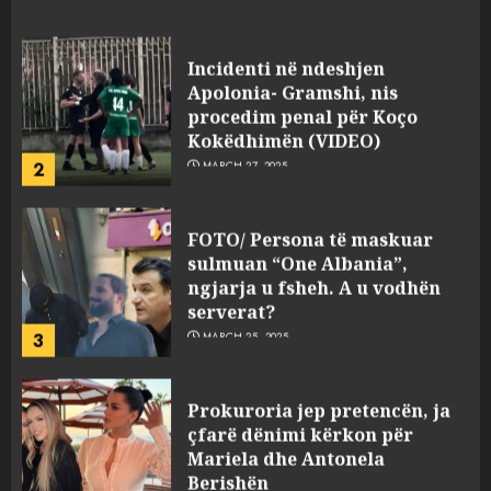
JULY 24, 2025
Incidenti në ndeshjen
Apolonia- Gramshi, nis
procedim penal për Koço
Kokëdhimën (VIDEO)
2
MARCH 27, 2025
FOTO/ Persona të maskuar
sulmuan “One Albania”,
ngjarja u fsheh. A u vodhën
serverat?
3
MARCH 25, 2025
Prokuroria jep pretencën, ja
çfarë dënimi kërkon për
Mariela dhe Antonela
Berishën