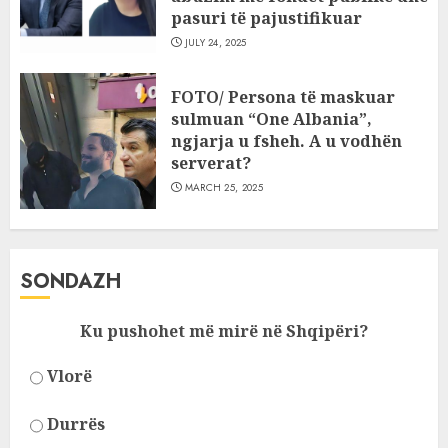
pasuri të pajustifikuar
JULY 24, 2025
FOTO/ Persona të maskuar
sulmuan “One Albania”,
ngjarja u fsheh. A u vodhën
serverat?
MARCH 25, 2025
SONDAZH
Ku pushohet më mirë në Shqipëri?
Vlorë
Durrës