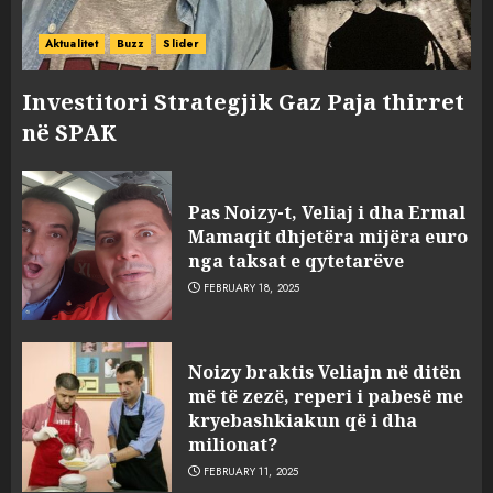
Aktualitet
Buzz
Slider
Investitori Strategjik Gaz Paja thirret
në SPAK
Pas Noizy-t, Veliaj i dha Ermal
Mamaqit dhjetëra mijëra euro
nga taksat e qytetarëve
FEBRUARY 18, 2025
FOTO/ Persona të maskuar
Noizy braktis Veliajn në ditën
sulmuan “One Albania”,
më të zezë, reperi i pabesë me
ngjarja u fsheh. A u vodhën
kryebashkiakun që i dha
serverat?
milionat?
3
MARCH 25, 2025
FEBRUARY 11, 2025