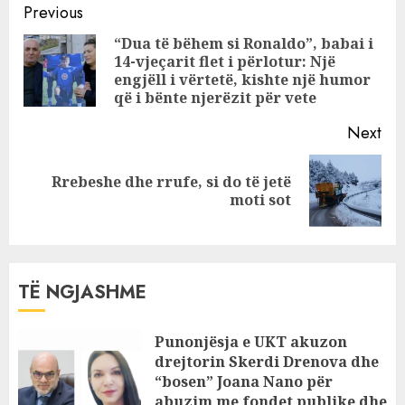
Continue
në 18 gradë
Previous
celsius!
Reading
“Dua të bëhem si Ronaldo”, babai i
14-vjeçarit flet i përlotur: Një
Pre
engjëll i vërtetë, kishte një humor
pos
që i bënte njerëzit për vete
Next
Rrebeshe dhe rrufe, si do të jetë
Next
moti sot
post:
TË NGJASHME
Punonjësja e UKT akuzon
drejtorin Skerdi Drenova dhe
“bosen” Joana Nano për
abuzim me fondet publike dhe