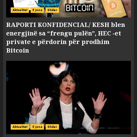
Aktualitet
E jona
Slider
RAPORTI KONFIDENCIAL/ KESH blen
energjinë sa “frengu pulën”, HEC -et
private e përdorin për prodhim
Bitcoin
Aktualitet
E jona
Slider