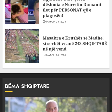
dëshmia e Nuredin Dumanit
flet për PERSONAT që e
plagosën!
MARCH 25, 2025
Masakra e Krushës së Madhe,
si serbët vranë 243 SHQIPTARË
në një vend
MARCH 25, 2025
BËMA SHQIPTARE