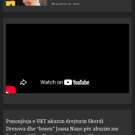
4
MARCH 25, 2025
“Ai që drejtonte makinën më
ngjau me Talo Çelën”,
dëshmia e Nuredin Dumanit
flet për PERSONAT që e
plagosën!
5
MARCH 25, 2025
Punonjësja e UKT akuzon
drejtorin Skerdi Drenova dhe
“bosen” Joana Nano për
abuzim me fondet publike dhe
pasuri të pajustifikuar
1
JULY 24, 2025
Incidenti në ndeshjen
Punonjësja e UKT akuzon drejtorin Skerdi
Apolonia- Gramshi, nis
procedim penal për Koço
Drenova dhe “bosen” Joana Nano për abuzim me
Kokëdhimën (VIDEO)