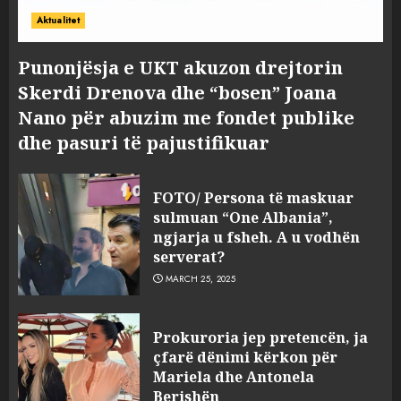
Aktualitet
Punonjësja e UKT akuzon drejtorin
Skerdi Drenova dhe “bosen” Joana
Nano për abuzim me fondet publike
dhe pasuri të pajustifikuar
FOTO/ Persona të maskuar
sulmuan “One Albania”,
ngjarja u fsheh. A u vodhën
serverat?
MARCH 25, 2025
Prokuroria jep pretencën, ja
çfarë dënimi kërkon për
Mariela dhe Antonela
Berishën