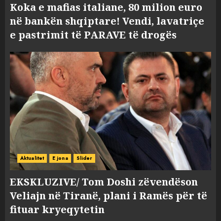
Koka e mafias italiane, 80 milion euro
në bankën shqiptare! Vendi, lavatriçe
e pastrimit të PARAVE të drogës
Aktualitet
E jona
Slider
EKSKLUZIVE/ Tom Doshi zëvendëson
Veliajn në Tiranë, plani i Ramës për të
fituar kryeqytetin