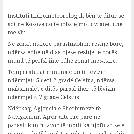
Instituti Hidrometeorologjik bën të ditur se
sot në Kosovë do të mbajë mot i vranët dhe
me shi.
Në zonat malore parashikohen reshje bore,
ndërsa edhe në disa pjesë reshjet e borës
mund të përfshijnë edhe zonat mesatare.
Temperaturat minimale do të lëvizin
ndërmjet -5 deri-2 gradë Celsius, ndërsa
maksimalet e ditës parashihen të lëvizin
ndërmjet 4-7 gradë Celsius.
Ndërkaq, Agjencia e Shërbimeve të
Navigacionit Ajror ditë më parë në
parashikimin javor të motit ka njoftuar se e
premtja do të karakterizohet me reshje shiu