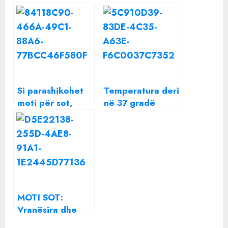
Si parashikohet
Temperatura deri
moti për sot,
në 37 gradë
temperatura deri
celsius, si do të
në 37 gradë
jetë moti sot
celsius
MOTI SOT:
Vranësira dhe
temperatura deri