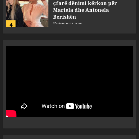
çfarë dënimi kërkon për
Mariela dhe Antonela
Berishën
4
MARCH 25, 2025
“Ai që drejtonte makinën më
ngjau me Talo Çelën”,
dëshmia e Nuredin Dumanit
flet për PERSONAT që e
plagosën!
5
MARCH 25, 2025
Punonjësja e UKT akuzon
drejtorin Skerdi Drenova dhe
“bosen” Joana Nano për
abuzim me fondet publike dhe
pasuri të pajustifikuar
1
JULY 24, 2025