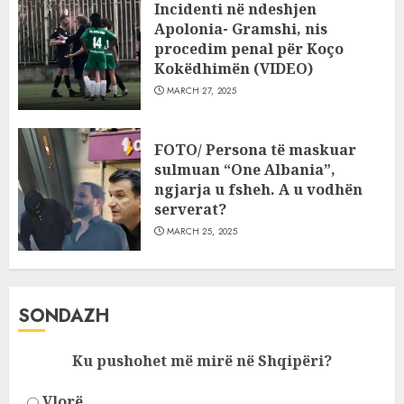
Incidenti në ndeshjen
Apolonia- Gramshi, nis
procedim penal për Koço
Kokëdhimën (VIDEO)
MARCH 27, 2025
FOTO/ Persona të maskuar
sulmuan “One Albania”,
ngjarja u fsheh. A u vodhën
serverat?
MARCH 25, 2025
SONDAZH
Ku pushohet më mirë në Shqipëri?
Vlorë