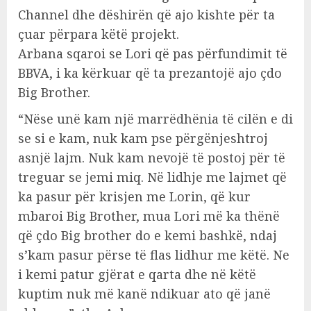
Channel dhe dëshirën që ajo kishte për ta
çuar përpara këtë projekt.
Arbana sqaroi se Lori që pas përfundimit të
BBVA, i ka kërkuar që ta prezantojë ajo çdo
Big Brother.
“Nëse unë kam një marrëdhënia të cilën e di
se si e kam, nuk kam pse përgënjeshtroj
asnjë lajm. Nuk kam nevojë të postoj për të
treguar se jemi miq. Në lidhje me lajmet që
ka pasur për krisjen me Lorin, që kur
mbaroi Big Brother, mua Lori më ka thënë
që çdo Big brother do e kemi bashkë, ndaj
s’kam pasur përse të flas lidhur me këtë. Ne
i kemi patur gjërat e qarta dhe në këtë
kuptim nuk më kanë ndikuar ato që janë