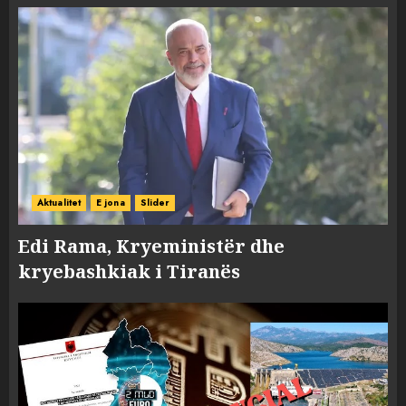
Aktualitet
E jona
Slider
Edi Rama, Kryeministër dhe
kryebashkiak i Tiranës