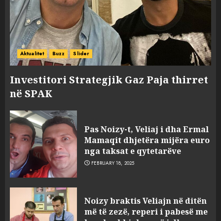
Aktualitet
Buzz
Slider
Investitori Strategjik Gaz Paja thirret
në SPAK
Pas Noizy-t, Veliaj i dha Ermal
Mamaqit dhjetëra mijëra euro
nga taksat e qytetarëve
FEBRUARY 18, 2025
FOTO/ Persona të maskuar
Noizy braktis Veliajn në ditën
sulmuan “One Albania”,
më të zezë, reperi i pabesë me
ngjarja u fsheh. A u vodhën