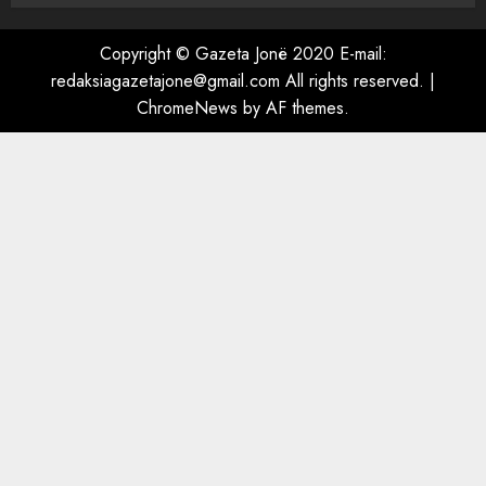
“Ai që drejtonte makinën më
ngjau me Talo Çelën”,
Copyright © Gazeta Jonë 2020 E-mail:
dëshmia e Nuredin Dumanit
redaksiagazetajone@gmail.com
All rights reserved.
|
flet për PERSONAT që e
ChromeNews
by AF themes.
plagosën!
5
MARCH 25, 2025