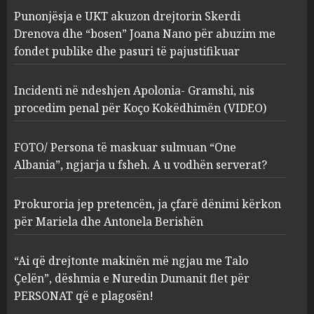
Incidenti në ndeshjen
Punonjësja e UKT akuzon drejtorin Skerdi
Apolonia- Gramshi, nis
procedim penal për Koço
Drenova dhe “bosen” Joana Nano për abuzim me
Kokëdhimën (VIDEO)
fondet publike dhe pasuri të pajustifikuar
2
MARCH 27, 2025
Incidenti në ndeshjen Apolonia- Gramshi, nis
procedim penal për Koço Kokëdhimën (VIDEO)
FOTO/ Persona të maskuar
sulmuan “One Albania”,
ngjarja u fsheh. A u vodhën
FOTO/ Persona të maskuar sulmuan “One
serverat?
Albania”, ngjarja u fsheh. A u vodhën serverat?
3
MARCH 25, 2025
Prokuroria jep pretencën, ja çfarë dënimi kërkon
Prokuroria jep pretencën, ja
për Mariela dhe Antonela Berishën
çfarë dënimi kërkon për
Mariela dhe Antonela
“Ai që drejtonte makinën më ngjau me Talo
Berishën
Çelën”, dëshmia e Nuredin Dumanit flet për
4
MARCH 25, 2025
PERSONAT që e plagosën!