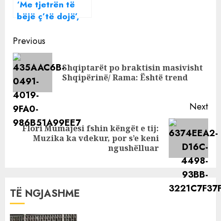
‘Me tjetrën të
bëjë ç’të dojë’,
Beatrix thyen
Continue
heshtjen
Previous
Reading
Shqiptarët po braktisin masivisht
Pre
Shqipërinë/ Rama: Është trend
pos
Next
Flori Mumajesi fshin këngët e tij:
Next
Muzika ka vdekur, por s’e keni
post:
ngushëlluar
TË NGJASHME