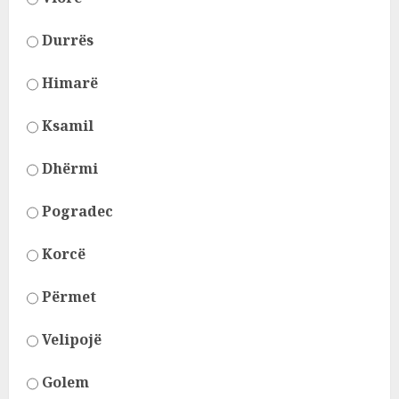
Durrës
Himarë
Ksamil
Dhërmi
Pogradec
Korcë
Përmet
Velipojë
Golem