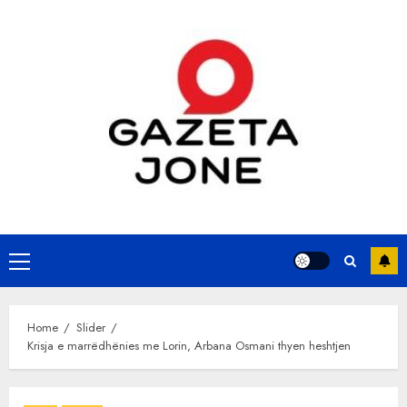
Skip
to
content
Primary
Menu
Home
Slider
Krisja e marrëdhënies me Lorin, Arbana Osmani thyen heshtjen