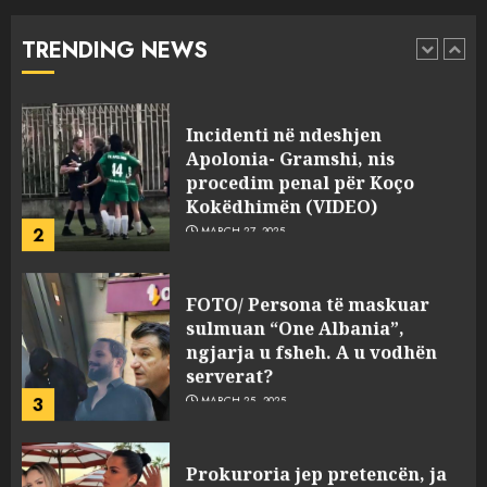
“bosen” Joana Nano për
abuzim me fondet publike dhe
TRENDING NEWS
pasuri të pajustifikuar
1
JULY 24, 2025
Incidenti në ndeshjen
Apolonia- Gramshi, nis
procedim penal për Koço
Kokëdhimën (VIDEO)
2
MARCH 27, 2025
FOTO/ Persona të maskuar
sulmuan “One Albania”,
ngjarja u fsheh. A u vodhën
serverat?
3
MARCH 25, 2025
Prokuroria jep pretencën, ja