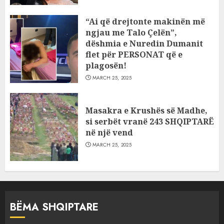
“Ai që drejtonte makinën më
ngjau me Talo Çelën”,
dëshmia e Nuredin Dumanit
flet për PERSONAT që e
plagosën!
MARCH 25, 2025
Masakra e Krushës së Madhe,
si serbët vranë 243 SHQIPTARË
në një vend
MARCH 25, 2025
BËMA SHQIPTARE