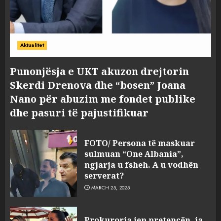
Aktualitet
Punonjësja e UKT akuzon drejtorin
Skerdi Drenova dhe “bosen” Joana
Nano për abuzim me fondet publike
dhe pasuri të pajustifikuar
FOTO/ Persona të maskuar
sulmuan “One Albania”,
ngjarja u fsheh. A u vodhën
serverat?
MARCH 25, 2025
Prokuroria jep pretencën, ja