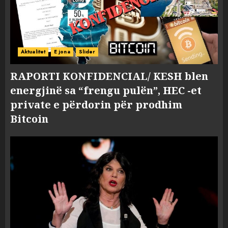
Aktualitet
E jona
Slider
RAPORTI KONFIDENCIAL/ KESH blen
energjinë sa “frengu pulën”, HEC -et
private e përdorin për prodhim
Bitcoin