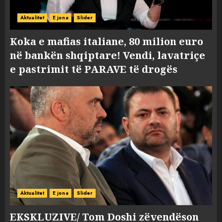
Aktualitet
E jona
Slider
Koka e mafias italiane, 80 milion euro
në bankën shqiptare! Vendi, lavatriçe
e pastrimit të PARAVE të drogës
Aktualitet
E jona
Slider
EKSKLUZIVE/ Tom Doshi zëvendëson