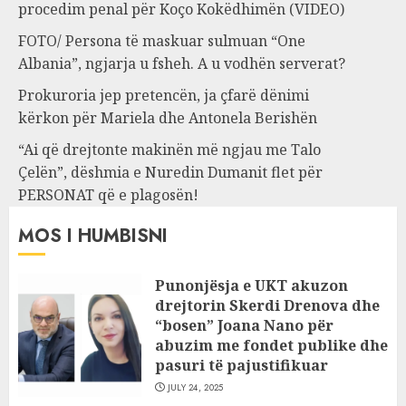
procedim penal për Koço Kokëdhimën (VIDEO)
FOTO/ Persona të maskuar sulmuan “One
Albania”, ngjarja u fsheh. A u vodhën serverat?
Prokuroria jep pretencën, ja çfarë dënimi
kërkon për Mariela dhe Antonela Berishën
“Ai që drejtonte makinën më ngjau me Talo
Çelën”, dëshmia e Nuredin Dumanit flet për
PERSONAT që e plagosën!
MOS I HUMBISNI
Punonjësja e UKT akuzon
drejtorin Skerdi Drenova dhe
“bosen” Joana Nano për
abuzim me fondet publike dhe
pasuri të pajustifikuar
JULY 24, 2025