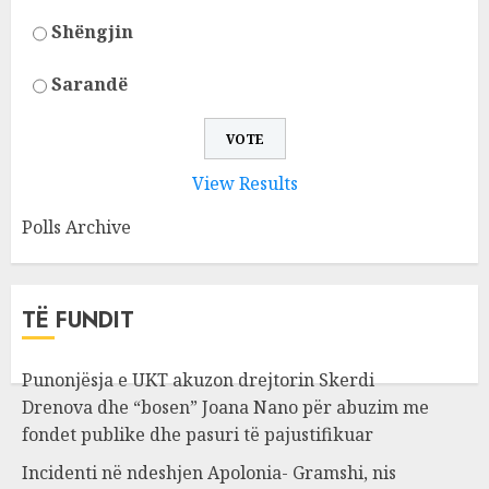
Shëngjin
Sarandë
View Results
Polls Archive
TË FUNDIT
Punonjësja e UKT akuzon drejtorin Skerdi
Drenova dhe “bosen” Joana Nano për abuzim me
fondet publike dhe pasuri të pajustifikuar
Incidenti në ndeshjen Apolonia- Gramshi, nis