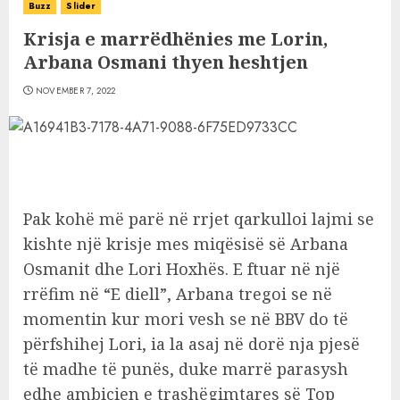
Buzz
Slider
Krisja e marrëdhënies me Lorin,
Arbana Osmani thyen heshtjen
NOVEMBER 7, 2022
Pak kohë më parë në rrjet qarkulloi lajmi se
kishte një krisje mes miqësisë së Arbana
Osmanit dhe Lori Hoxhës. E ftuar në një
rrëfim në “E diell”, Arbana tregoi se në
momentin kur mori vesh se në BBV do të
përfshihej Lori, ia la asaj në dorë nja pjesë
të madhe të punës, duke marrë parasysh
edhe ambicien e trashëgimtares së Top