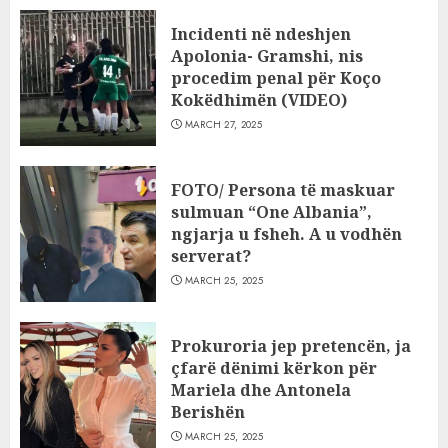
Incidenti në ndeshjen
Apolonia- Gramshi, nis
procedim penal për Koço
Kokëdhimën (VIDEO)
MARCH 27, 2025
FOTO/ Persona të maskuar
sulmuan “One Albania”,
ngjarja u fsheh. A u vodhën
serverat?
MARCH 25, 2025
Prokuroria jep pretencën, ja
çfarë dënimi kërkon për
Mariela dhe Antonela
Berishën
MARCH 25, 2025