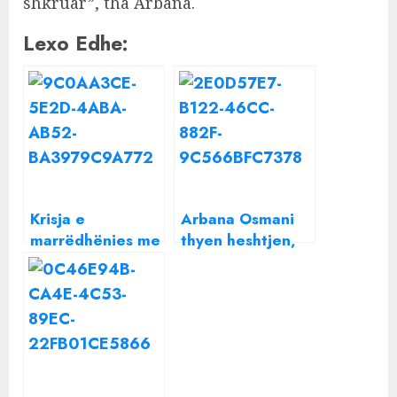
shkruar”, tha Arbana.
Lexo Edhe:
Krisja e
Arbana Osmani
marrëdhënies me
thyen heshtjen,
Lori Hoxhën/
tregon të
Thyen heshtjen
vërtetën rreth
Arbana Osmani
konfliktit me
Donaldin