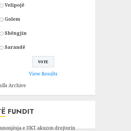
Velipojë
Golem
Shëngjin
Sarandë
View Results
olls Archive
TË FUNDIT
unonjësja e UKT akuzon drejtorin