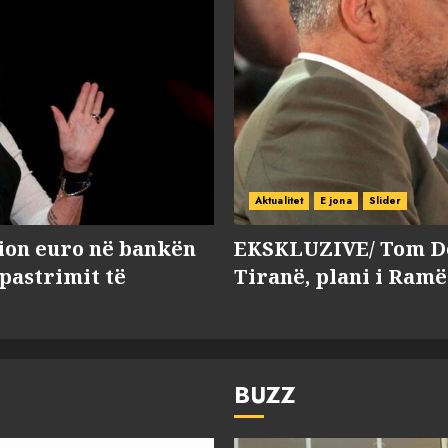
Aktualitet
E jona
Slider
lion euro në bankën
EKSKLUZIVE/ Tom Do
 pastrimit të
Tiranë, plani i Ramë
BUZZ