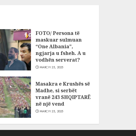
FOTO/ Persona të
maskuar sulmuan
“One Albania”,
ngjarja u fsheh. A u
vodhën serverat?
MARCH 25, 2025
Masakra e Krushës së
Madhe, si serbët
vranë 243 SHQIPTARË
në një vend
MARCH 25, 2025