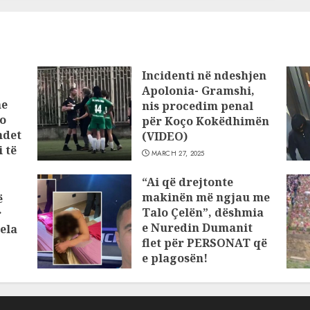
Incidenti në ndeshjen
Apolonia- Gramshi,
he
nis procedim penal
o
për Koço Kokëdhimën
ndet
(VIDEO)
 të
MARCH 27, 2025
“Ai që drejtonte
makinën më ngjau me
ë
Talo Çelën”, dëshmia
r
e Nuredin Dumanit
ela
flet për PERSONAT që
e plagosën!
MARCH 25, 2025