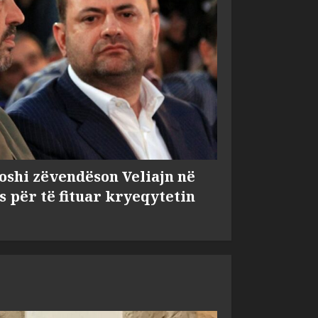
shi zëvendëson Veliajn në
s për të fituar kryeqytetin