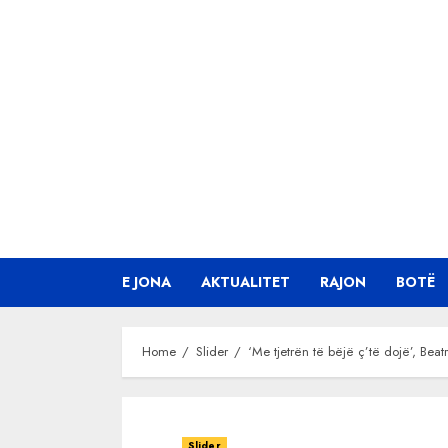
Skip
to
content
E JONA
AKTUALITET
RAJON
BOTË
Home
Slider
‘Me tjetrën të bëjë ç’të dojë’, Beat
Slider