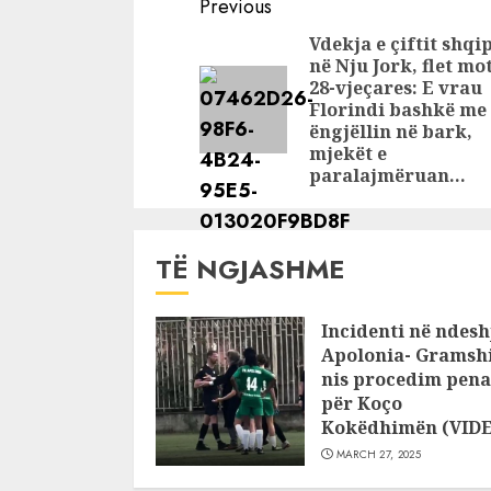
Continue
ribashkimin: Nëse
heshtjen
Previous
Donaldi dhe Bora
Reading
Vdekja e çiftit shqi
në Nju Jork, flet mo
28-vjeçares: E vrau
Florindi bashkë me
ëngjëllin në bark,
mjekët e
paralajmëruan…
TË NGJASHME
Incidenti në ndesh
Apolonia- Gramshi
nis procedim pena
për Koço
Kokëdhimën (VID
MARCH 27, 2025