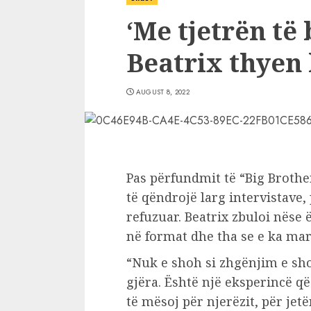
‘Me tjetrën të b
Beatrix thyen
AUGUST 8, 2022
Pas përfundmit të “Big Brothe
të qëndrojë larg intervistave, 
refuzuar. Beatrix zbuloi nëse
në format dhe tha se e ka mar
“Nuk e shoh si zhgënjim e s
gjëra. Është një eksperincë 
të mësoj për njerëzit, për jet