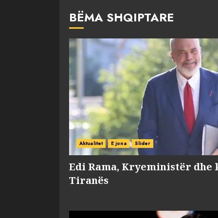
BËMA SHQIPTARE
Aktualitet
E jona
Slider
Edi Rama, Kryeministër dhe 
Tiranës