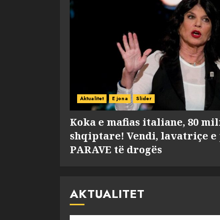
Aktualitet
E jona
Slider
Koka e mafias italiane, 80 mi
shqiptare! Vendi, lavatriçe e
PARAVE të drogës
AKTUALITET