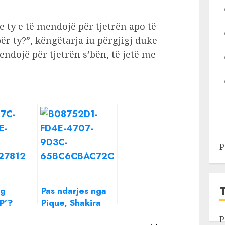
e ty e të mendojë për tjetrën apo të
ër ty?”, këngëtarja iu përgjigj duke
ndojë për tjetrën s’bën, të jetë me
P
ig
Pas ndarjes nga
P’?
Pique, Shakira
i thyen
thyen heshtjen në
P