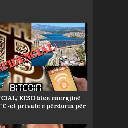
IAL/ KESH blen energjinë
EC -et private e përdorin për