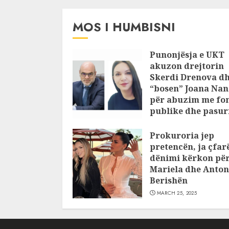
MOS I HUMBISNI
Punonjësja e UKT
akuzon drejtorin
Skerdi Drenova d
“bosen” Joana Nan
për abuzim me fo
publike dhe pasuri
pajustifikuar
Prokuroria jep
JULY 24, 2025
pretencën, ja çfar
dënimi kërkon pë
Mariela dhe Anton
Berishën
MARCH 25, 2025