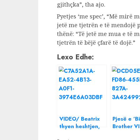
gjithçka”, tha ajo.
Pyetjes ‘me spec’, “Më mirë m
jetë me tjetrën e të mendojë p
thënë: “Të jetë me mua e të me
tjetrën të bëjë çfarë të dojë.”
Lexo Edhe:
VIDEO/ Beatrix
Pjesë e ‘B
thyen heshtjen,
Brother VI
flet për
Megi Pojan