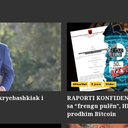
Aktualitet
E jona
Slider
kryebashkiak i
RAPORTI KONFIDENC
sa “frengu pulën”, H
prodhim Bitcoin