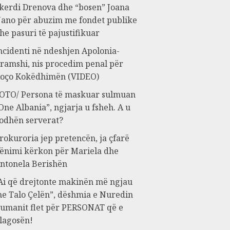
kerdi Drenova dhe “bosen” Joana
ano për abuzim me fondet publike
he pasuri të pajustifikuar
ncidenti në ndeshjen Apolonia-
ramshi, nis procedim penal për
oço Kokëdhimën (VIDEO)
OTO/ Persona të maskuar sulmuan
One Albania”, ngjarja u fsheh. A u
odhën serverat?
rokuroria jep pretencën, ja çfarë
ënimi kërkon për Mariela dhe
ntonela Berishën
Ai që drejtonte makinën më ngjau
e Talo Çelën”, dëshmia e Nuredin
umanit flet për PERSONAT që e
lagosën!