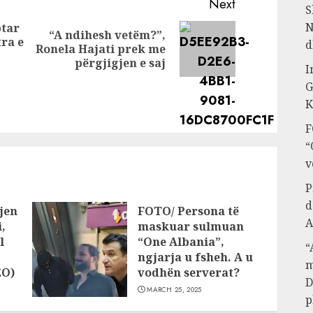
rrjetet sociale
Next
S
N
ptar
“A ndihesh vetëm?”,
tra e
Next
d
Ronela Hajati prek me
post:
përgjigjen e saj
Previous
I
post:
G
K
F
“
v
P
d
jen
FOTO/ Persona të
A
,
maskuar sulmuan
l
“One Albania”,
“
ngjarja u fsheh. A u
m
EO)
vodhën serverat?
D
MARCH 25, 2025
p