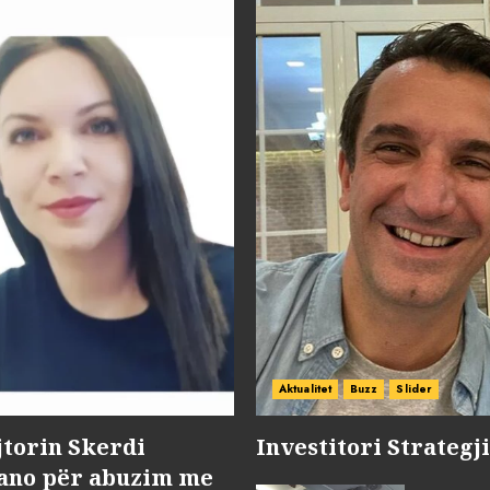
Aktualitet
Buzz
Slider
jtorin Skerdi
Investitori Strategj
Nano për abuzim me