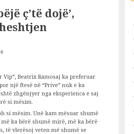
ëjë ç’të dojë’,
 heshtjen
r Vip”, Beatrix Ramosaj ka preferuar
por një ftesë në “Prive” nuk e ka
 është zhgënjyer nga eksperienca e saj
rë si mësim.
hoh si mësim. Unë kam mësuar shumë
që më ka bërë shumë mirë, më ka bërë
ën, të vlerësoj veten më shumë se