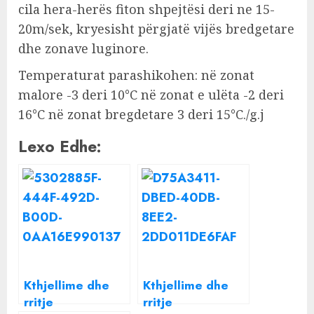
cila hera-herës fiton shpejtësi deri ne 15-
20m/sek, kryesisht përgjatë vijës bredgetare
dhe zonave luginore.
Temperaturat parashikohen: në zonat
malore -3 deri 10°C në zonat e ulëta -2 deri
16°C në zonat bregdetare 3 deri 15°C./g.j
Lexo Edhe:
Kthjellime dhe
Kthjellime dhe
rritje
rritje