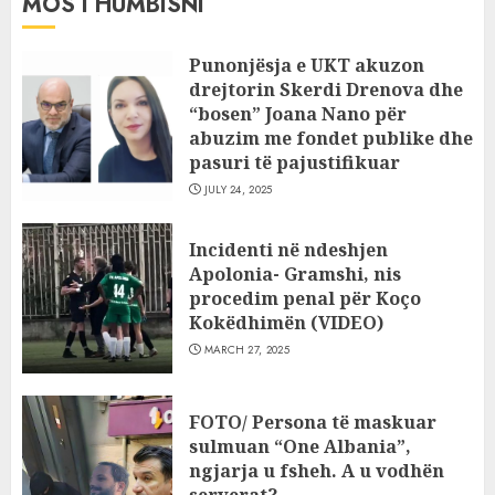
MOS I HUMBISNI
Punonjësja e UKT akuzon
drejtorin Skerdi Drenova dhe
“bosen” Joana Nano për
abuzim me fondet publike dhe
pasuri të pajustifikuar
JULY 24, 2025
Incidenti në ndeshjen
Apolonia- Gramshi, nis
procedim penal për Koço
Kokëdhimën (VIDEO)
MARCH 27, 2025
FOTO/ Persona të maskuar
sulmuan “One Albania”,
ngjarja u fsheh. A u vodhën