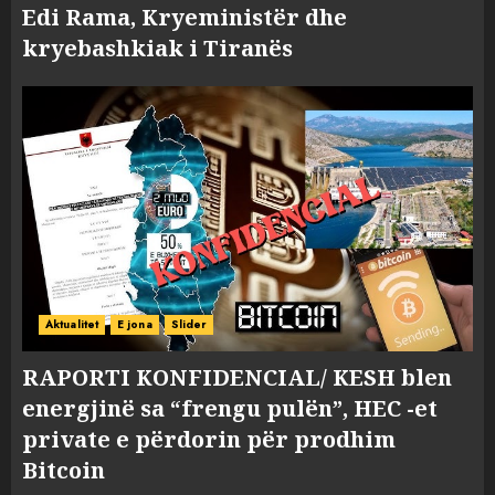
Edi Rama, Kryeministër dhe
kryebashkiak i Tiranës
Aktualitet
E jona
Slider
RAPORTI KONFIDENCIAL/ KESH blen
energjinë sa “frengu pulën”, HEC -et
private e përdorin për prodhim
Bitcoin