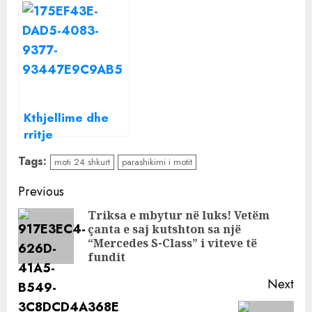
temperaturash,
temperaturash,
parashikimi i
parashikimi i
motit sot
motit për sot
Kthjellime dhe
rritje
temperaturash,
Tags:
moti 24 shkurt
parashikimi i motit
parashikimi i
motit për ditën e
Continue
Previous
sotme
Reading
Triksa e mbytur në luks! Vetëm
çanta e saj kutshton sa një
Pre
“Mercedes S-Class” i viteve të
pos
fundit
Next