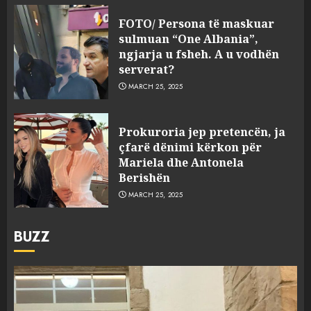
FOTO/ Persona të maskuar
sulmuan “One Albania”,
ngjarja u fsheh. A u vodhën
serverat?
MARCH 25, 2025
Prokuroria jep pretencën, ja
çfarë dënimi kërkon për
Mariela dhe Antonela
Berishën
MARCH 25, 2025
BUZZ