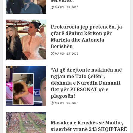
serverat?
MARCH 25, 2025
Prokuroria jep pretencën, ja
çfarë dënimi kërkon për
Mariela dhe Antonela
Berishën
MARCH 25, 2025
“Ai që drejtonte makinën më
ngjau me Talo Çelën”,
dëshmia e Nuredin Dumanit
flet për PERSONAT që e
plagosën!
MARCH 25, 2025
Masakra e Krushës së Madhe,
si serbët vranë 243 SHQIPTARË