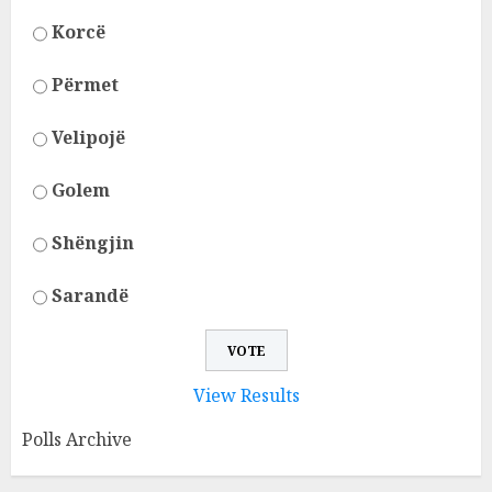
Korcë
Përmet
Velipojë
Golem
Shëngjin
Sarandë
View Results
Polls Archive