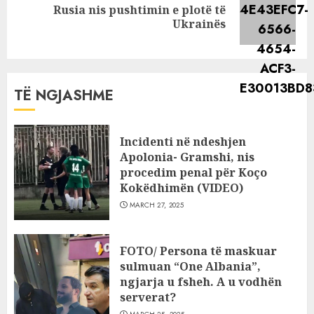
Rusia nis pushtimin e plotë të
Next
Ukrainës
post:
TË NGJASHME
Incidenti në ndeshjen
Apolonia- Gramshi, nis
procedim penal për Koço
Kokëdhimën (VIDEO)
MARCH 27, 2025
FOTO/ Persona të maskuar
sulmuan “One Albania”,
ngjarja u fsheh. A u vodhën
serverat?