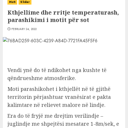
Moti
Slider
Kthjellime dhe rritje temperaturash,
parashikimi i motit për sot
FEBRUARY 24, 2022
Vendi ynë do të ndikohet nga kushte të
qëndrueshme atmosferike.
Moti parashikohet i kthjellët në të gjithë
territorin përjashtuar vranësirat e pakta
kalimtare në relievet malore në lindje.
Era do të fryjë me drejtim verilindje –
juglindje me shpejtësi mesatare 1-8m/sek, e