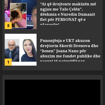
“Ai që drejtonte makinën më
ngjau me Talo Çelën”,
dëshmia e Nuredin Dumanit
flet për PERSONAT që e
plagosën!
5
MARCH 25, 2025
Punonjësja e UKT akuzon
drejtorin Skerdi Drenova dhe
“bosen” Joana Nano për
abuzim me fondet publike dhe
pasuri të pajustifikuar
1
JULY 24, 2025
Incidenti në ndeshjen
Apolonia- Gramshi, nis
procedim penal për Koço
Kokëdhimën (VIDEO)
2
MARCH 27, 2025