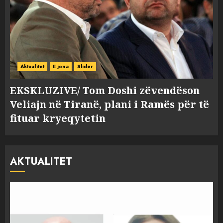
Aktualitet
E jona
Slider
EKSKLUZIVE/ Tom Doshi zëvendëson
Veliajn në Tiranë, plani i Ramës për të
fituar kryeqytetin
AKTUALITET