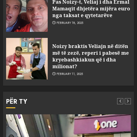
Pas Noizy-t, Veliaj i dha Ermal
Mariela dhe Antonela
Mamaqit dhjetëra mijëra euro
Berishën
nga taksat e qytetarëve
4
MARCH 25, 2025
FEBRUARY 18, 2025
“Ai që drejtonte makinën më
Noizy braktis Veliajn në ditën
ngjau me Talo Çelën”,
më të zezë, reperi i pabesë me
dëshmia e Nuredin Dumanit
kryebashkiakun që i dha
flet për PERSONAT që e
milionat?
plagosën!
5
FEBRUARY 11, 2025
MARCH 25, 2025
Punonjësja e UKT akuzon
drejtorin Skerdi Drenova dhe
PËR TY
“bosen” Joana Nano për
abuzim me fondet publike dhe
pasuri të pajustifikuar
1
JULY 24, 2025
Incidenti në ndeshjen