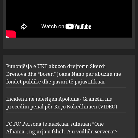
FOTO/ Persona të maskuar
sulmuan “One Albania”,
ngjarja u fsheh. A u vodhën
serverat?
3
MARCH 25, 2025
Prokuroria jep pretencën, ja
Punonjësja e UKT akuzon drejtorin Skerdi
çfarë dënimi kërkon për
Mariela dhe Antonela
Drenova dhe “bosen” Joana Nano për abuzim me
Berishën
fondet publike dhe pasuri të pajustifikuar
4
MARCH 25, 2025
Incidenti në ndeshjen Apolonia- Gramshi, nis
procedim penal për Koço Kokëdhimën (VIDEO)
“Ai që drejtonte makinën më
ngjau me Talo Çelën”,
dëshmia e Nuredin Dumanit
FOTO/ Persona të maskuar sulmuan “One
flet për PERSONAT që e
Albania”, ngjarja u fsheh. A u vodhën serverat?
plagosën!
5