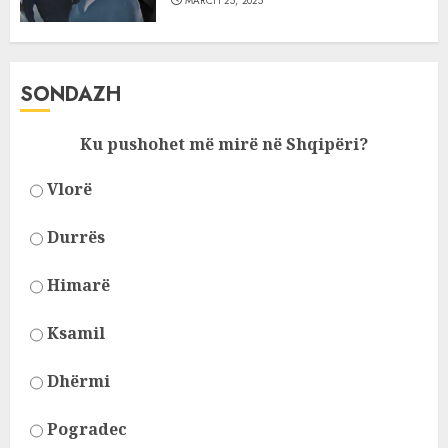
MARCH 25, 2025
SONDAZH
Ku pushohet më mirë në Shqipëri?
Vlorë
Durrës
Himarë
Ksamil
Dhërmi
Pogradec