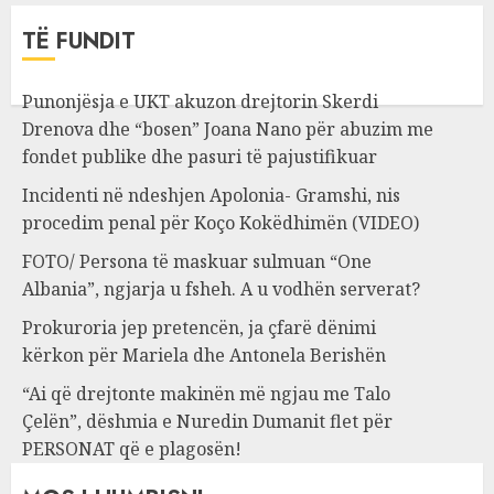
TË FUNDIT
Punonjësja e UKT akuzon drejtorin Skerdi
Drenova dhe “bosen” Joana Nano për abuzim me
fondet publike dhe pasuri të pajustifikuar
Incidenti në ndeshjen Apolonia- Gramshi, nis
procedim penal për Koço Kokëdhimën (VIDEO)
FOTO/ Persona të maskuar sulmuan “One
Albania”, ngjarja u fsheh. A u vodhën serverat?
Prokuroria jep pretencën, ja çfarë dënimi
kërkon për Mariela dhe Antonela Berishën
“Ai që drejtonte makinën më ngjau me Talo
Çelën”, dëshmia e Nuredin Dumanit flet për
PERSONAT që e plagosën!