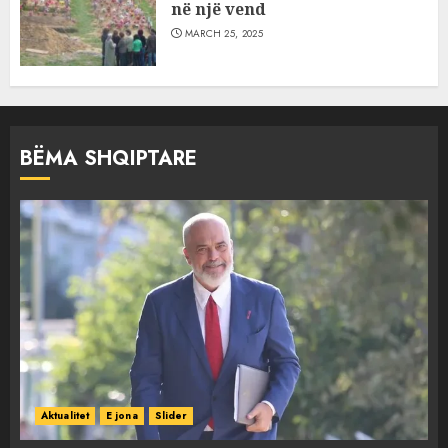
në një vend
MARCH 25, 2025
BËMA SHQIPTARE
Aktualitet
E jona
Slider