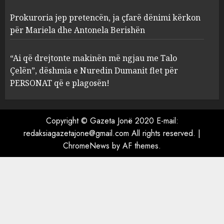
MARCH 25, 2025
Prokuroria jep pretencën, ja çfarë dënimi kërkon
për Mariela dhe Antonela Berishën
“Ai që drejtonte makinën më ngjau me Talo
Çelën”, dëshmia e Nuredin Dumanit flet për
PERSONAT që e plagosën!
Copyright © Gazeta Jonë 2020 E-mail:
redaksiagazetajone@gmail.com
All rights reserved.
|
ChromeNews
by AF themes.