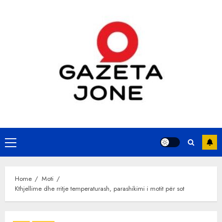
Skip
to
content
Primary
Menu
Home
Moti
Kthjellime dhe rritje temperaturash, parashikimi i motit për sot