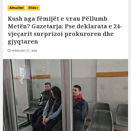
Aktualitet
Slider
Kush nga fëmijët e vrau Pëllumb
Metën? Gazetarja: Pse deklarata e 24-
vjeçarit surprizoi prokuroren dhe
gjyqtaren
FEBRUARY 27, 2024