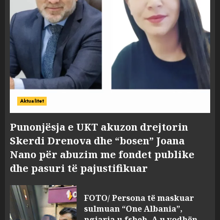
Aktualitet
Punonjësja e UKT akuzon drejtorin
Skerdi Drenova dhe “bosen” Joana
Nano për abuzim me fondet publike
dhe pasuri të pajustifikuar
FOTO/ Persona të maskuar
sulmuan “One Albania”,
ngjarja u fsheh. A u vodhën