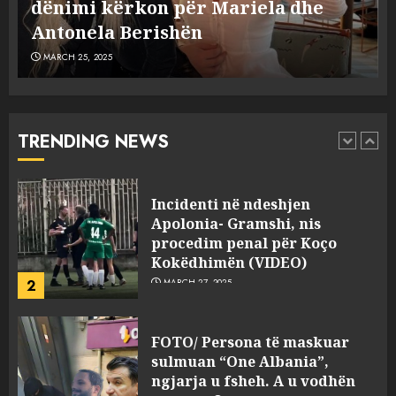
Dumanit flet për PERSONAT që e
plagosën!
5
MARCH 25, 2025
plagosën!
MARCH 25, 2025
Punonjësja e UKT akuzon
drejtorin Skerdi Drenova dhe
“bosen” Joana Nano për
abuzim me fondet publike dhe
TRENDING NEWS
pasuri të pajustifikuar
1
JULY 24, 2025
Incidenti në ndeshjen
Apolonia- Gramshi, nis
procedim penal për Koço
Kokëdhimën (VIDEO)
2
MARCH 27, 2025
FOTO/ Persona të maskuar
sulmuan “One Albania”,
ngjarja u fsheh. A u vodhën