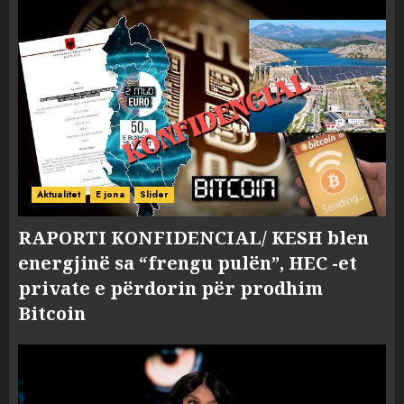
Aktualitet
E jona
Slider
RAPORTI KONFIDENCIAL/ KESH blen
energjinë sa “frengu pulën”, HEC -et
private e përdorin për prodhim
Bitcoin