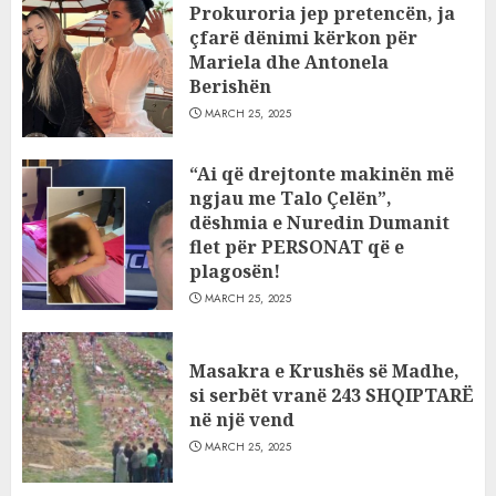
Prokuroria jep pretencën, ja
çfarë dënimi kërkon për
Mariela dhe Antonela
Berishën
MARCH 25, 2025
“Ai që drejtonte makinën më
ngjau me Talo Çelën”,
dëshmia e Nuredin Dumanit
flet për PERSONAT që e
plagosën!
MARCH 25, 2025
Masakra e Krushës së Madhe,
si serbët vranë 243 SHQIPTARË
në një vend
MARCH 25, 2025