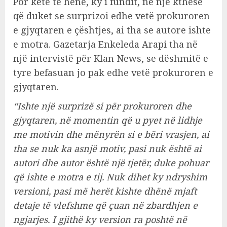
Por këtë të hënë, ky i fundit, në një kthesë
që duket se surprizoi edhe vetë prokuroren
e gjyqtaren e çështjes, ai tha se autore ishte
e motra. Gazetarja Enkeleda Arapi tha në
një intervistë për Klan News, se dëshmitë e
tyre befasuan jo pak edhe vetë prokuroren e
gjyqtaren.
“Ishte një surprizë si për prokuroren dhe
gjyqtaren, në momentin që u pyet në lidhje
me motivin dhe mënyrën si e bëri vrasjen, ai
tha se nuk ka asnjë motiv, pasi nuk është ai
autori dhe autor është një tjetër, duke pohuar
që ishte e motra e tij. Nuk dihet ky ndryshim
versioni, pasi më herët kishte dhënë mjaft
detaje të vlefshme që çuan në zbardhjen e
ngjarjes. I gjithë ky version ra poshtë në