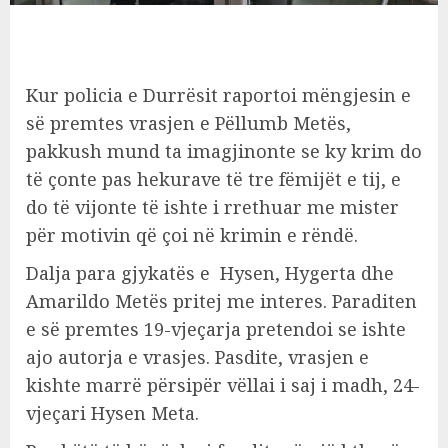
Kur policia e Durrësit raportoi mëngjesin e
së premtes vrasjen e Pëllumb Metës,
pakkush mund ta imagjinonte se ky krim do
të çonte pas hekurave të tre fëmijët e tij, e
do të vijonte të ishte i rrethuar me mister
për motivin që çoi në krimin e rëndë.
Dalja para gjykatës e Hysen, Hygerta dhe
Amarildo Metës pritej me interes. Paraditen
e së premtes 19-vjeçarja pretendoi se ishte
ajo autorja e vrasjes. Pasdite, vrasjen e
kishte marrë përsipër vëllai i saj i madh, 24-
vjeçari Hysen Meta.