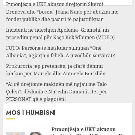
Punonjësja e UKT akuzon drejtorin Skerdi
Drenova dhe “bosen” Joana Nano për abuzim me
fondet publike dhe pasuri të pajustifikuar
Incidenti në ndeshjen Apolonia- Gramshi, nis
procedim penal për Koço Kokëdhimën (VIDEO)
FOTO/ Persona të maskuar sulmuan “One
Albania”, ngjarja u fsheh. A u vodhën serverat?
Prokuroria jep pretencën, ja çfarë dënimi
kërkon për Mariela dhe Antonela Berishën
“Ai që drejtonte makinën më ngjau me Talo
Çelën”, dëshmia e Nuredin Dumanit flet për
PERSONAT që e plagosën!
MOS I HUMBISNI
Punonjësja e UKT akuzon