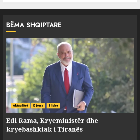
BËMA SHQIPTARE
Aktualitet
E jona
Slider
Edi Rama, Kryeministër dhe
kryebashkiak i Tiranës