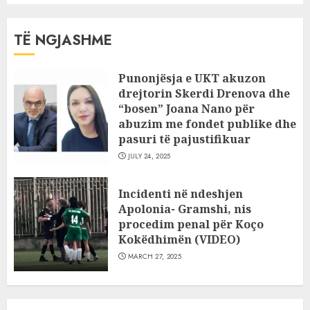
TË NGJASHME
Punonjësja e UKT akuzon
drejtorin Skerdi Drenova dhe
“bosen” Joana Nano për
abuzim me fondet publike dhe
pasuri të pajustifikuar
JULY 24, 2025
Incidenti në ndeshjen
Apolonia- Gramshi, nis
procedim penal për Koço
Kokëdhimën (VIDEO)
MARCH 27, 2025