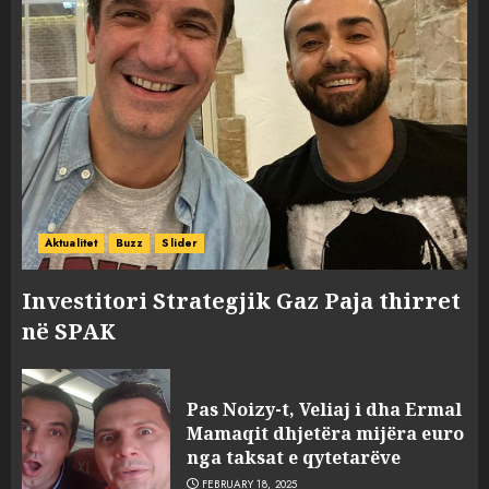
Aktualitet
Buzz
Slider
Investitori Strategjik Gaz Paja thirret
në SPAK
Pas Noizy-t, Veliaj i dha Ermal
Mamaqit dhjetëra mijëra euro
nga taksat e qytetarëve
FEBRUARY 18, 2025