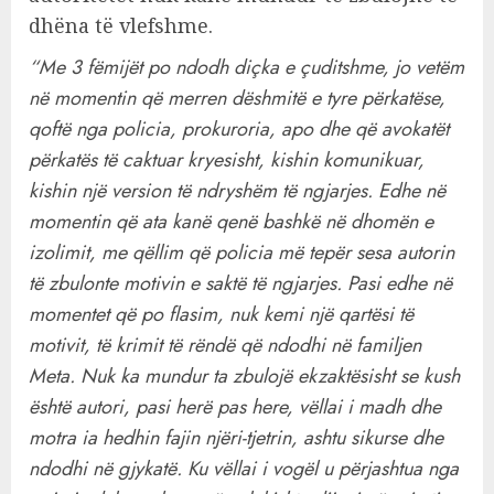
dhëna të vlefshme.
“Me 3 fëmijët po ndodh diçka e çuditshme, jo vetëm
në momentin që merren dëshmitë e tyre përkatëse,
qoftë nga policia, prokuroria, apo dhe që avokatët
përkatës të caktuar kryesisht, kishin komunikuar,
kishin një version të ndryshëm të ngjarjes. Edhe në
momentin që ata kanë qenë bashkë në dhomën e
izolimit, me qëllim që policia më tepër sesa autorin
të zbulonte motivin e saktë të ngjarjes. Pasi edhe në
momentet që po flasim, nuk kemi një qartësi të
motivit, të krimit të rëndë që ndodhi në familjen
Meta. Nuk ka mundur ta zbulojë ekzaktësisht se kush
është autori, pasi herë pas here, vëllai i madh dhe
motra ia hedhin fajin njëri-tjetrin, ashtu sikurse dhe
ndodhi në gjykatë. Ku vëllai i vogël u përjashtua nga