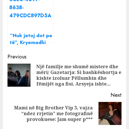
madh mohon
ushtarakëve’ që
krimin: Babain e
vrau 61-vjeçarin
vrau Hygerta!
për 1 milion lekë
“Nuk jetoj dot pa
të”, Kryemadhi
deklarata
Continue
dashurie për
Previous
Metën, zbulon
Reading
Një familje me shumë mistere dhe
nofkën me të
mëri/ Gazetarja: Si bashkëshortja e
Pre
cilën e thërret
kishte izoluar Pëllumbin dhe
pos
fëmijët nga fisi. Arsyeja ishte…
Next
Mami në Big Brother Vip 3, vajza
Next
“ndez rrjetin” me fotografinë
post:
provokuese: Jam super p***