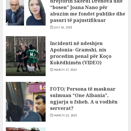
drejtorin Skerdi Drenova dhe
“bosen” Joana Nano për
abuzim me fondet publike dhe
pasuri të pajustifikuar
JULY 24, 2025
Incidenti në ndeshjen
Apolonia- Gramshi, nis
procedim penal për Koço
Kokëdhimën (VIDEO)
MARCH 27, 2025
FOTO/ Persona të maskuar
sulmuan “One Albania”,
ngjarja u fsheh. A u vodhën
serverat?
MARCH 25, 2025