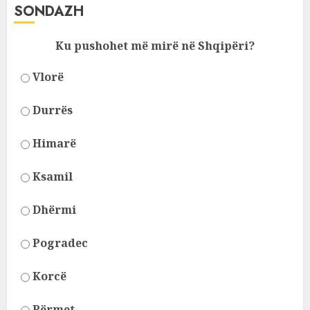
SONDAZH
Ku pushohet më mirë në Shqipëri?
Vlorë
Durrës
Himarë
Ksamil
Dhërmi
Pogradec
Korcë
Përmet