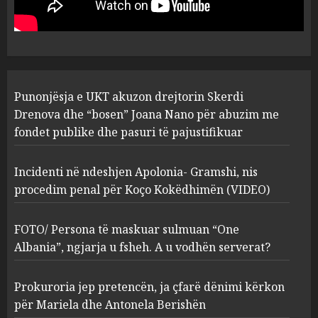
“bosen” Joana Nano për
abuzim me fondet publike dhe
pasuri të pajustifikuar
1
JULY 24, 2025
Incidenti në ndeshjen
Punonjësja e UKT akuzon drejtorin Skerdi
Apolonia- Gramshi, nis
procedim penal për Koço
Drenova dhe “bosen” Joana Nano për abuzim me
Kokëdhimën (VIDEO)
fondet publike dhe pasuri të pajustifikuar
2
MARCH 27, 2025
Incidenti në ndeshjen Apolonia- Gramshi, nis
procedim penal për Koço Kokëdhimën (VIDEO)
FOTO/ Persona të maskuar
sulmuan “One Albania”,
ngjarja u fsheh. A u vodhën
FOTO/ Persona të maskuar sulmuan “One
serverat?
Albania”, ngjarja u fsheh. A u vodhën serverat?
3
MARCH 25, 2025
Prokuroria jep pretencën, ja çfarë dënimi kërkon
Prokuroria jep pretencën, ja
për Mariela dhe Antonela Berishën