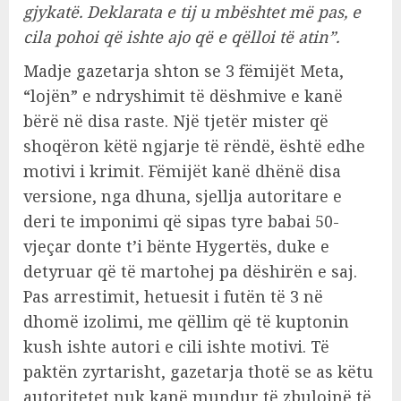
gjykatë. Deklarata e tij u mbështet më pas, e
cila pohoi që ishte ajo që e qëlloi të atin”.
Madje gazetarja shton se 3 fëmijët Meta,
“lojën” e ndryshimit të dëshmive e kanë
bërë në disa raste. Një tjetër mister që
shoqëron këtë ngjarje të rëndë, është edhe
motivi i krimit. Fëmijët kanë dhënë disa
versione, nga dhuna, sjellja autoritare e
deri te imponimi që sipas tyre babai 50-
vjeçar donte t’i bënte Hygertës, duke e
detyruar që të martohej pa dëshirën e saj.
Pas arrestimit, hetuesit i futën të 3 në
dhomë izolimi, me qëllim që të kuptonin
kush ishte autori e cili ishte motivi. Të
paktën zyrtarisht, gazetarja thotë se as këtu
autoritetet nuk kanë mundur të zbulojnë të