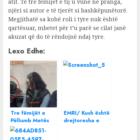
atit. Të tre fëmijët e tij u vunë në pranga,
njëri si autor e të tjerët si bashkëpunëtorë.
Megjithatë sa kohë roli i tyre nuk është
qartësuar, mbetet për t’u parë se cilat janë
akuzat që do të rëndojnë ndaj tyre.
Lexo Edhe:
Tre fëmijët e
EMRI/ Kush është
Pëllumb Metës
drejtoresha e
përballen me
‘qendrës për
gjykatën, djali i
fëmijët jetim të