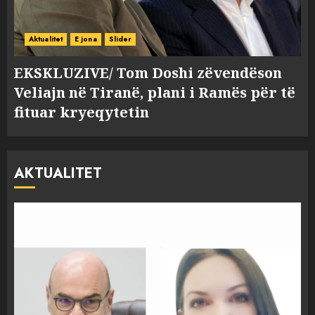
Aktualitet
E jona
Slider
EKSKLUZIVE/ Tom Doshi zëvendëson
Veliajn në Tiranë, plani i Ramës për të
fituar kryeqytetin
AKTUALITET