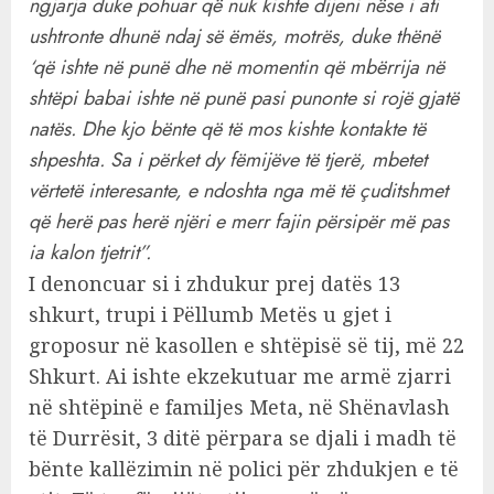
ngjarja duke pohuar që nuk kishte dijeni nëse i ati
ushtronte dhunë ndaj së ëmës, motrës, duke thënë
‘që ishte në punë dhe në momentin që mbërrija në
shtëpi babai ishte në punë pasi punonte si rojë gjatë
natës. Dhe kjo bënte që të mos kishte kontakte të
shpeshta. Sa i përket dy fëmijëve të tjerë, mbetet
vërtetë interesante, e ndoshta nga më të çuditshmet
që herë pas herë njëri e merr fajin përsipër më pas
ia kalon tjetrit”.
I denoncuar si i zhdukur prej datës 13
shkurt, trupi i Pëllumb Metës u gjet i
groposur në kasollen e shtëpisë së tij, më 22
Shkurt. Ai ishte ekzekutuar me armë zjarri
në shtëpinë e familjes Meta, në Shënavlash
të Durrësit, 3 ditë përpara se djali i madh të
bënte kallëzimin në polici për zhdukjen e të