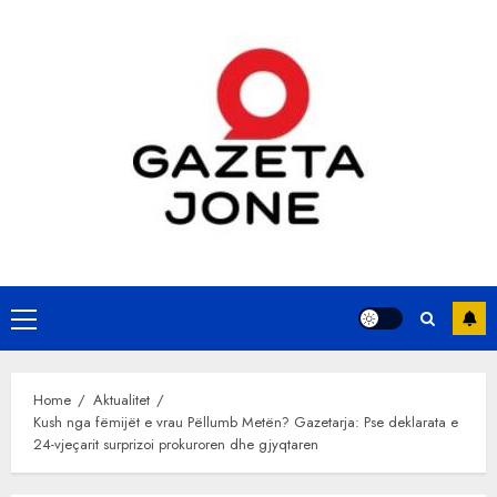
Skip
to
content
Primary
Menu
Home
Aktualitet
Kush nga fëmijët e vrau Pëllumb Metën? Gazetarja: Pse deklarata e
24-vjeçarit surprizoi prokuroren dhe gjyqtaren