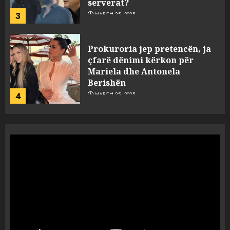
serverat?
3
MARCH 25, 2025
Prokuroria jep pretencën, ja
çfarë dënimi kërkon për
Mariela dhe Antonela
Berishën
4
MARCH 25, 2025
“Ai që drejtonte makinën më
ngjau me Talo Çelën”,
dëshmia e Nuredin Dumanit
flet për PERSONAT që e
plagosën!
5
MARCH 25, 2025
Punonjësja e UKT akuzon
drejtorin Skerdi Drenova dhe