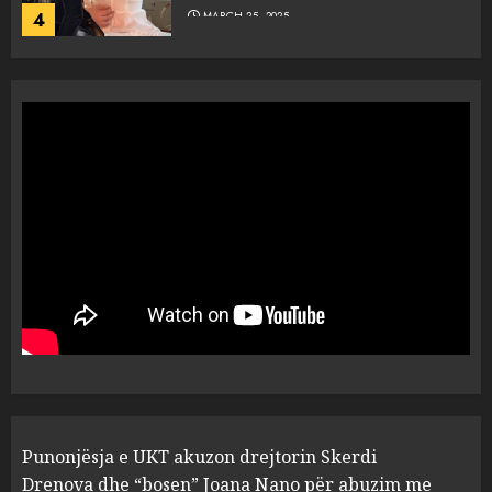
4
MARCH 25, 2025
“Ai që drejtonte makinën më
ngjau me Talo Çelën”,
dëshmia e Nuredin Dumanit
flet për PERSONAT që e
plagosën!
5
MARCH 25, 2025
Punonjësja e UKT akuzon
drejtorin Skerdi Drenova dhe
“bosen” Joana Nano për
abuzim me fondet publike dhe
pasuri të pajustifikuar
1
JULY 24, 2025
Incidenti në ndeshjen
Punonjësja e UKT akuzon drejtorin Skerdi
Apolonia- Gramshi, nis
procedim penal për Koço
Drenova dhe “bosen” Joana Nano për abuzim me