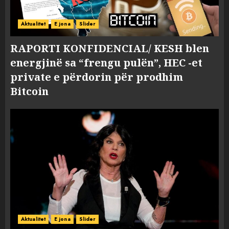
Aktualitet
E jona
Slider
RAPORTI KONFIDENCIAL/ KESH blen
energjinë sa “frengu pulën”, HEC -et
private e përdorin për prodhim
Bitcoin
Aktualitet
E jona
Slider