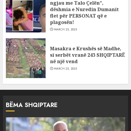
ngjau me Talo Çelën”,
dëshmia e Nuredin Dumanit
flet për PERSONAT që e
plagosën!
MARCH 25, 2025
Masakra e Krushës së Madhe,
si serbët vranë 243 SHQIPTARË
në një vend
MARCH 25, 2025
BËMA SHQIPTARE