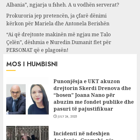
Albania”, ngjarja u fsheh. A u vodhën serverat?
Prokuroria jep pretencën, ja çfarë dënimi
kërkon për Mariela dhe Antonela Berishën
“Ai që drejtonte makinën më ngjau me Talo
Çelën”, dëshmia e Nuredin Dumanit flet për
PERSONAT që e plagosën!
MOS I HUMBISNI
Punonjësja e UKT akuzon
drejtorin Skerdi Drenova dhe
“bosen” Joana Nano për
abuzim me fondet publike dhe
pasuri të pajustifikuar
JULY 24, 2025
Incidenti në ndeshjen