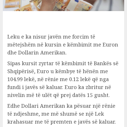
Leku e ka nisur javën me forcim të
mëtejshëm në kursin e këmbimit me Euron
dhe Dollarin Amerikan.
Sipas kursit zyrtar të këmbimit të Bankës së
Shqipërisë, Euro u këmbye të hënën me
104.99 lekë, në rënie me 0.12 lekë që nga
fundi i javës së kaluar. Euro ka zbritur në
nivelin më të ulët që prej datës 15 gusht.
Edhe Dollari Amerikan ka pësuar një rënie
të ndjeshme, me më shumë se një Lek
krahasuar me të premten e javës së kaluar.