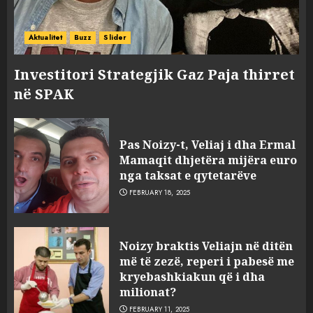
Aktualitet
Buzz
Slider
Investitori Strategjik Gaz Paja thirret
në SPAK
Pas Noizy-t, Veliaj i dha Ermal
Mamaqit dhjetëra mijëra euro
nga taksat e qytetarëve
FEBRUARY 18, 2025
FOTO/ Persona të maskuar
Noizy braktis Veliajn në ditën
sulmuan “One Albania”,
më të zezë, reperi i pabesë me
ngjarja u fsheh. A u vodhën
kryebashkiakun që i dha
serverat?
milionat?
3
MARCH 25, 2025
FEBRUARY 11, 2025