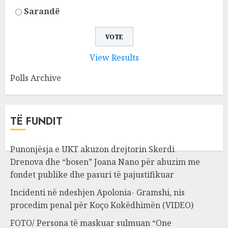
Sarandë
View Results
Polls Archive
TË FUNDIT
Punonjësja e UKT akuzon drejtorin Skerdi
Drenova dhe “bosen” Joana Nano për abuzim me
fondet publike dhe pasuri të pajustifikuar
Incidenti në ndeshjen Apolonia- Gramshi, nis
procedim penal për Koço Kokëdhimën (VIDEO)
FOTO/ Persona të maskuar sulmuan “One