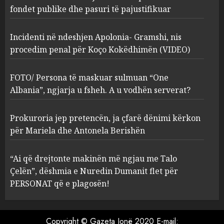
Kokëdhimën (VIDEO)
fondet publike dhe pasuri të pajustifikuar
2
MARCH 27, 2025
Incidenti në ndeshjen Apolonia- Gramshi, nis
procedim penal për Koço Kokëdhimën (VIDEO)
FOTO/ Persona të maskuar
sulmuan “One Albania”,
ngjarja u fsheh. A u vodhën
FOTO/ Persona të maskuar sulmuan “One
serverat?
Albania”, ngjarja u fsheh. A u vodhën serverat?
3
MARCH 25, 2025
Prokuroria jep pretencën, ja çfarë dënimi kërkon
Prokuroria jep pretencën, ja
për Mariela dhe Antonela Berishën
çfarë dënimi kërkon për
Mariela dhe Antonela
“Ai që drejtonte makinën më ngjau me Talo
Berishën
Çelën”, dëshmia e Nuredin Dumanit flet për
4
MARCH 25, 2025
PERSONAT që e plagosën!
“Ai që drejtonte makinën më
ngjau me Talo Çelën”,
Copyright © Gazeta Jonë 2020 E-mail: