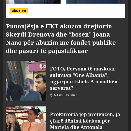
Aktualitet
Punonjësja e UKT akuzon drejtorin
Skerdi Drenova dhe “bosen” Joana
Nano për abuzim me fondet publike
dhe pasuri të pajustifikuar
FOTO/ Persona të maskuar
sulmuan “One Albania”,
ngjarja u fsheh. A u vodhën
serverat?
MARCH 25, 2025
Prokuroria jep pretencën, ja
çfarë dënimi kërkon për
Mariela dhe Antonela