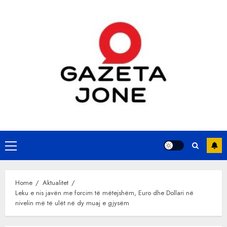
Skip
to
content
Primary
Menu
Home
Aktualitet
Leku e nis javën me forcim të mëtejshëm, Euro dhe Dollari në
nivelin më të ulët në dy muaj e gjysëm