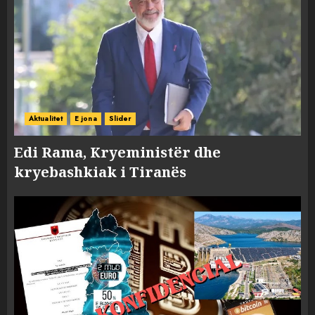
Aktualitet
E jona
Slider
Edi Rama, Kryeministër dhe
kryebashkiak i Tiranës