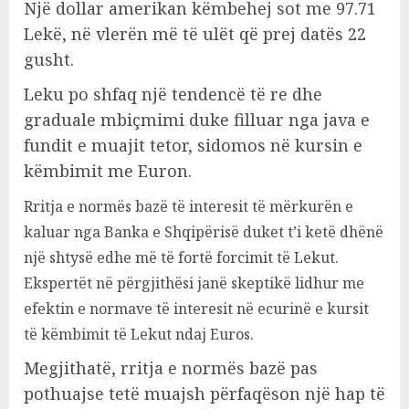
Një dollar amerikan këmbehej sot me 97.71
Lekë, në vlerën më të ulët që prej datës 22
gusht.
Leku po shfaq një tendencë të re dhe
graduale mbiçmimi duke filluar nga java e
fundit e muajit tetor, sidomos në kursin e
këmbimit me Euron.
Rritja e normës bazë të interesit të mërkurën e
kaluar nga Banka e Shqipërisë duket t’i ketë dhënë
një shtysë edhe më të fortë forcimit të Lekut.
Ekspertët në përgjithësi janë skeptikë lidhur me
efektin e normave të interesit në ecurinë e kursit
të këmbimit të Lekut ndaj Euros.
Megjithatë, rritja e normës bazë pas
pothuajse tetë muajsh përfaqëson një hap të