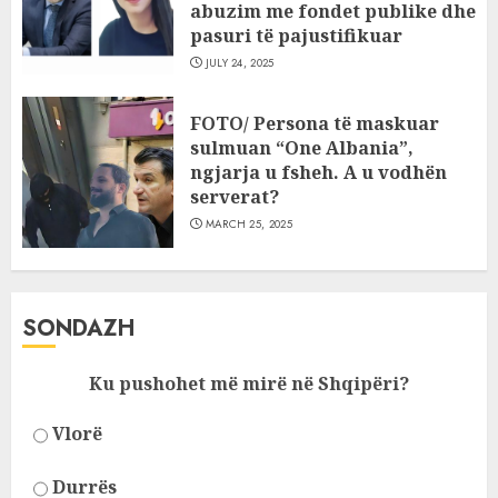
abuzim me fondet publike dhe
pasuri të pajustifikuar
JULY 24, 2025
FOTO/ Persona të maskuar
sulmuan “One Albania”,
ngjarja u fsheh. A u vodhën
serverat?
MARCH 25, 2025
SONDAZH
Ku pushohet më mirë në Shqipëri?
Vlorë
Durrës