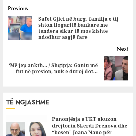
poshtë nivelit të
Continue
121 lekëve, arrin
Previous
nivelin më të ulët
Reading
Safet Gjici në burg, familja e tij
që në janar
shton llogaritë bankare me
Pre
tendera sikur të mos kishte
pos
ndodhur asgjë fare
Next
‘Më jep ankth…’/ Shqipja: Ganiu më
Next
fut në presion, nuk e duroj dot…
post:
TË NGJASHME
Punonjësja e UKT akuzon
drejtorin Skerdi Drenova dhe
“bosen” Joana Nano për