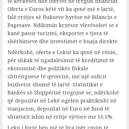
të kërkesës dhe ofertës në tregun financiar.
Oferta e Euros këtë vit ka qenë më e lartë,
falë rritjes së flukseve hyrëse në Bilancin e
Pagesave. Ndikimin kryesor vlerësohet se e
kanë pasur turizmi, eksportet e tjera të
shërbimeve dhe investimet e huaja direkte.
Ndërkohë, oferta e Lekut ka qenë në rënie,
për shkak të ngadalësimit të kreditimit të
ekonomisë dhe politikës fiskale
shtrënguese të qeverisë, me një suficit
buxhetor shumë të lartë. Statistikat e
Bankës së Shqipërisë tregojnë se, ndërkohë
që depozitat në Lekë ngelen praktikisht në
stanjacion, depozitat në Euro në fund të
shtatorit ishin në rritje vjetore me 16.5%.
Leku i fortë bën më të lira (për çmim të