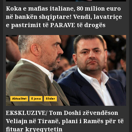
Koka e mafias italiane, 80 milion euro
në bankën shqiptare! Vendi, lavatriçe
e pastrimit të PARAVE të drogës
Aktualitet
E jona
Slider
EKSKLUZIVE/ Tom Doshi zëvendëson
Veliajn në Tiranë, plani i Ramës për të
fituar kryeqytetin