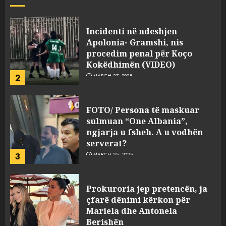
JULY 24, 2025
Incidenti në ndeshjen
Apolonia- Gramshi, nis
procedim penal për Koço
Kokëdhimën (VIDEO)
2
MARCH 27, 2025
FOTO/ Persona të maskuar
sulmuan “One Albania”,
ngjarja u fsheh. A u vodhën
serverat?
3
MARCH 25, 2025
Prokuroria jep pretencën, ja
çfarë dënimi kërkon për
Mariela dhe Antonela
Berishën