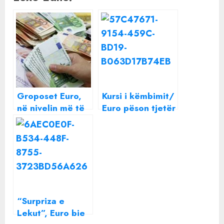
Groposet Euro,
Kursi i këmbimit/
në nivelin më të
Euro pëson tjetër
ulët historik
rënie historike,
dollari prek
nivelin më të
lartë që nga viti
2017
“Surpriza e
Lekut”, Euro bie