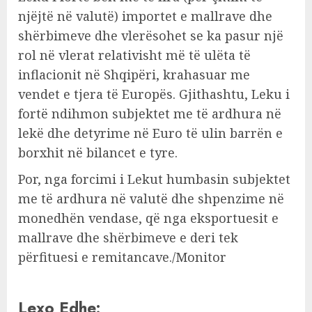
njëjtë në valutë) importet e mallrave dhe
shërbimeve dhe vlerësohet se ka pasur një
rol në vlerat relativisht më të ulëta të
inflacionit në Shqipëri, krahasuar me
vendet e tjera të Europës. Gjithashtu, Leku i
fortë ndihmon subjektet me të ardhura në
lekë dhe detyrime në Euro të ulin barrën e
borxhit në bilancet e tyre.
Por, nga forcimi i Lekut humbasin subjektet
me të ardhura në valutë dhe shpenzime në
monedhën vendase, që nga eksportuesit e
mallrave dhe shërbimeve e deri tek
përfituesi e remitancave./Monitor
Lexo Edhe: