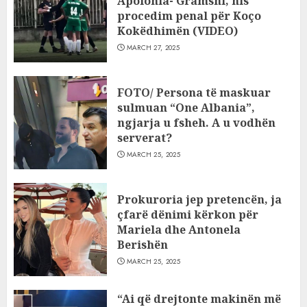
Apolonia- Gramshi, nis
procedim penal për Koço
Kokëdhimën (VIDEO)
MARCH 27, 2025
FOTO/ Persona të maskuar
sulmuan “One Albania”,
ngjarja u fsheh. A u vodhën
serverat?
MARCH 25, 2025
Prokuroria jep pretencën, ja
çfarë dënimi kërkon për
Mariela dhe Antonela
Berishën
MARCH 25, 2025
“Ai që drejtonte makinën më