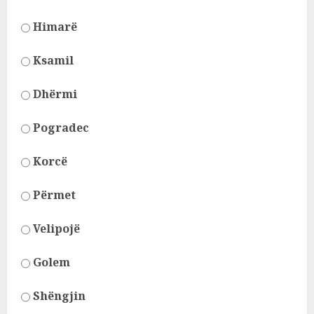
Himarë
Ksamil
Dhërmi
Pogradec
Korcë
Përmet
Velipojë
Golem
Shëngjin