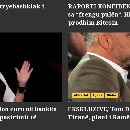
kryebashkiak i
RAPORTI KONFIDENC
sa “frengu pulën”, H
prodhim Bitcoin
Aktualitet
E jona
Slider
lion euro në bankën
EKSKLUZIVE/ Tom Do
 pastrimit të
Tiranë, plani i Ramë