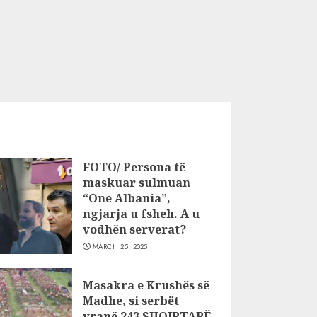
FOTO/ Persona të
maskuar sulmuan
“One Albania”,
ngjarja u fsheh. A u
vodhën serverat?
MARCH 25, 2025
Masakra e Krushës së
Madhe, si serbët
vranë 243 SHQIPTARË