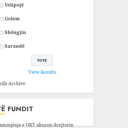
Velipojë
Golem
Shëngjin
Sarandë
View Results
olls Archive
TË FUNDIT
unonjësja e UKT akuzon drejtorin