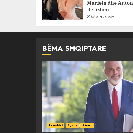
Mariela dhe Anton
Berishën
MARCH 25, 2025
BËMA SHQIPTARE
Aktualitet
E jona
Slider