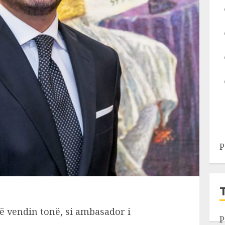
P
në vendin tonë, si ambasador i
P