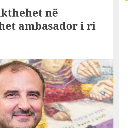
ikthehet në
het ambasador i ri