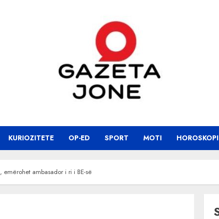
KURIOZITETE
OP-ED
SPORT
MOTI
HOROSKOPI
ë, emërohet ambasador i ri i BE-së