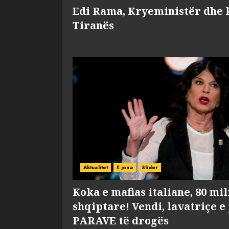
Edi Rama, Kryeministër dhe 
Tiranës
Aktualitet
E jona
Slider
Koka e mafias italiane, 80 mi
shqiptare! Vendi, lavatriçe e
PARAVE të drogës