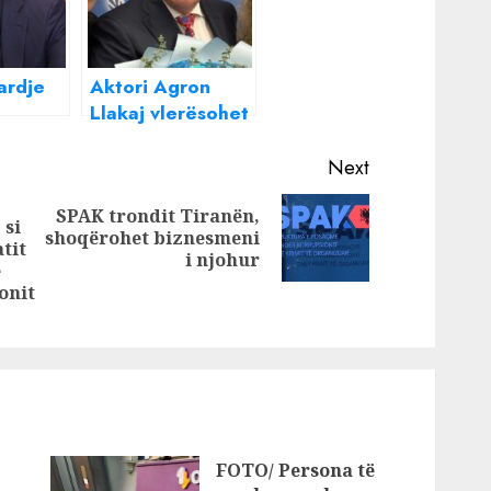
pardje
Aktori Agron
Llakaj vlerësohet
r”!
me titullin
rr e
“Ambasador për
Next
Paqen”, dedikimi
SPAK trondit Tiranën,
 Na
i ndjerë
 si
Next
shoqërohet biznesmeni
emër
tit
Previous
post:
i njohur
e
post:
onit
FOTO/ Persona të