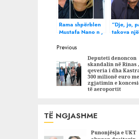
Rama shpërblen
“Dje, jo, 
Mustafa Nano n ,
takova një
ku u propozua si
ambasado
Continue
ambasador
Basha “she
Previous
llafe” me
Reading
Deputeti denoncon
gazetarin:
skandalin në Rinas ,
thua një 
qeveria i dha Kastra
300 milionë euro m
zgjatimin e koncesi
të aeroportit
TË NGJASHME
Punonjësja e UKT