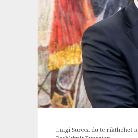
Luigi Soreca do të rikthehet 