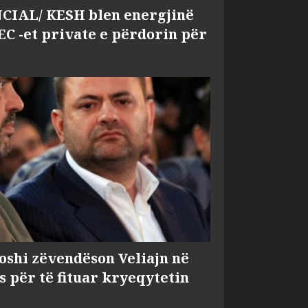
IAL/ KESH blen energjinë
EC -et private e përdorin për
shi zëvendëson Veliajn në
s për të fituar kryeqytetin