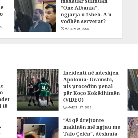
maskuar sulmuan
he
“One Albania”,
o
ngjarja u fsheh. A u
vodhën serverat?
e
MARCH 25, 2025
Incidenti në ndeshjen
Apolonia- Gramshi,
he
nis procedim penal
o
për Koço Kokëdhimën
ndet
(VIDEO)
 të
MARCH 27, 2025
“Ai që drejtonte
makinën më ngjau me
ë
Talo Çelën”, dëshmia
r