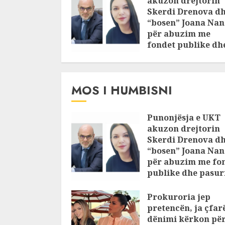
akuzon drejtorin
Skerdi Drenova d
“bosen” Joana Nan
për abuzim me
fondet publike dh
pasuri të
pajustifikuar
JULY 24, 2025
MOS I HUMBISNI
Punonjësja e UKT
akuzon drejtorin
Skerdi Drenova d
“bosen” Joana Nan
për abuzim me fo
publike dhe pasuri
pajustifikuar
Prokuroria jep
JULY 24, 2025
pretencën, ja çfar
dënimi kërkon pë