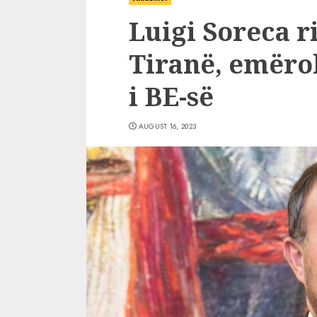
Luigi Soreca r
Tiranë, emëro
i BE-së
AUGUST 16, 2023