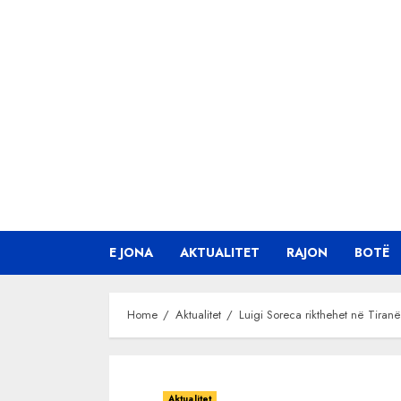
Skip
to
content
E JONA
AKTUALITET
RAJON
BOTË
Home
Aktualitet
Luigi Soreca rikthehet në Tiran
Aktualitet