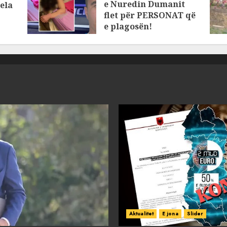
e Nuredin Dumanit
ela
flet për PERSONAT që
e plagosën!
MARCH 25, 2025
Aktualitet
E jona
Slider