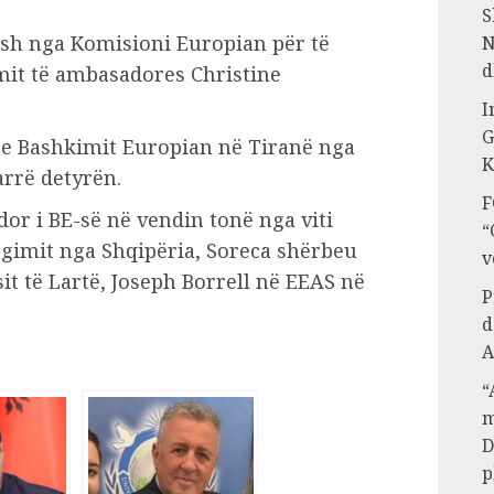
S
ish nga Komisioni Europian për të
N
d
mit të ambasadores Christine
I
G
n e Bashkimit Europian në Tiranë nga
K
arrë detyrën.
F
or i BE-së në vendin tonë nga viti
“
argimit nga Shqipëria, Soreca shërbeu
v
sit të Lartë, Joseph Borrell në EEAS në
P
d
A
“
m
D
p