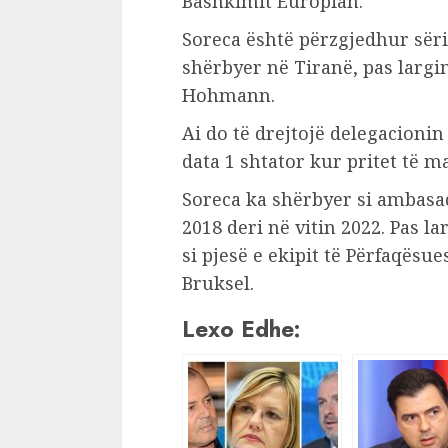
Bashkimit Europian.
Soreca është përzgjedhur sër
shërbyer në Tiranë, pas largi
Hohmann.
Ai do të drejtojë delegacioni
data 1 shtator kur pritet të m
Soreca ka shërbyer si ambasad
2018 deri në vitin 2022. Pas l
si pjesë e ekipit të Përfaqësue
Bruksel.
Lexo Edhe: