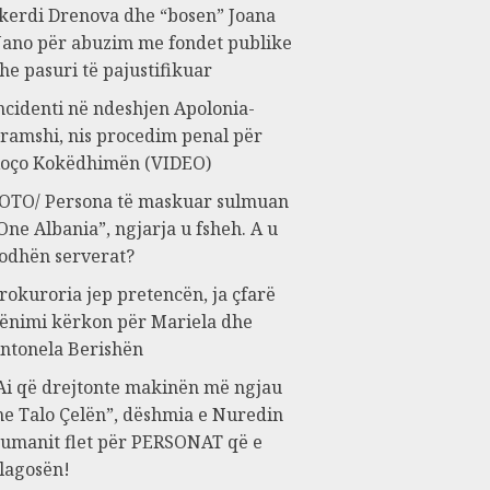
kerdi Drenova dhe “bosen” Joana
ano për abuzim me fondet publike
he pasuri të pajustifikuar
ncidenti në ndeshjen Apolonia-
ramshi, nis procedim penal për
oço Kokëdhimën (VIDEO)
OTO/ Persona të maskuar sulmuan
One Albania”, ngjarja u fsheh. A u
odhën serverat?
rokuroria jep pretencën, ja çfarë
ënimi kërkon për Mariela dhe
ntonela Berishën
Ai që drejtonte makinën më ngjau
e Talo Çelën”, dëshmia e Nuredin
umanit flet për PERSONAT që e
lagosën!