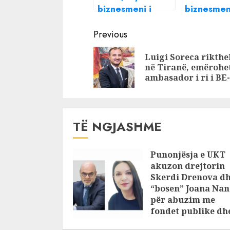
biznesmeni i
biznesmeni
njohur që u
njohur i n
Continue
arrestua nga
që po sha
Previous
SPAK
prokurorin
Reading
Luigi Soreca rikthe
SPAK?
në Tiranë, emërohe
ambasador i ri i BE
TË NGJASHME
Punonjësja e UKT
akuzon drejtorin
Skerdi Drenova d
“bosen” Joana Nan
për abuzim me
fondet publike dh
pasuri të