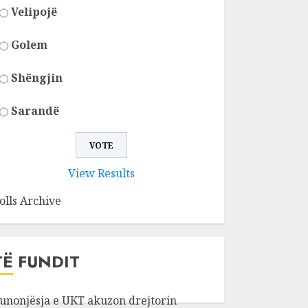
Velipojë
Golem
Shëngjin
Sarandë
View Results
olls Archive
TË FUNDIT
unonjësja e UKT akuzon drejtorin