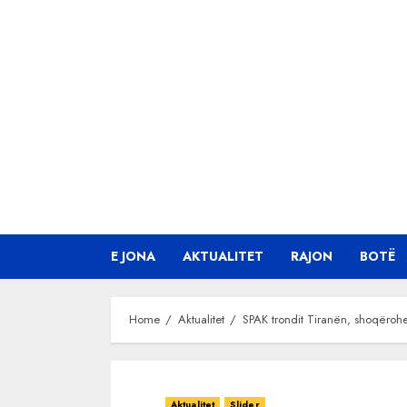
Skip
to
content
E JONA
AKTUALITET
RAJON
BOTË
Home
Aktualitet
SPAK trondit Tiranën, shoqërohe
Aktualitet
Slider