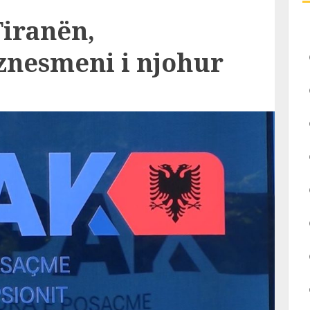
Tiranën,
znesmeni i njohur