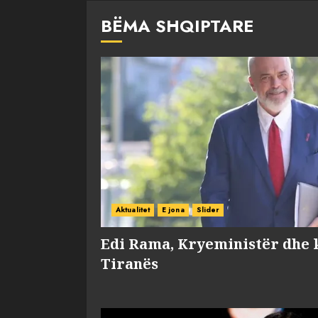
BËMA SHQIPTARE
Aktualitet
E jona
Slider
Edi Rama, Kryeministër dhe 
Tiranës