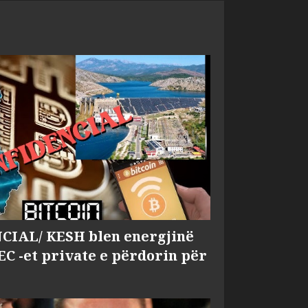
IAL/ KESH blen energjinë
EC -et private e përdorin për