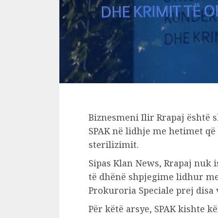
Biznesmeni Ilir Rrapaj është 
SPAK në lidhje me hetimet që
sterilizimit.
Sipas Klan News, Rrapaj nuk 
të dhënë shpjegime lidhur me
Prokuroria Speciale prej disa 
Për këtë arsye, SPAK kishte k