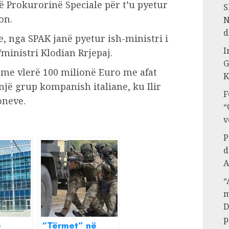
 Prokurorinë Speciale për t’u pyetur
S
on.
N
d
e, nga SPAK janë pyetur ish-ministri i
I
/ministri Klodian Rrjepaj.
G
e me vlerë 100 milionë Euro me afat
K
 një grup kompanish italiane, ku Ilir
F
oneve.
“
v
P
d
A
“
m
D
p
ë
“Tërmet” në