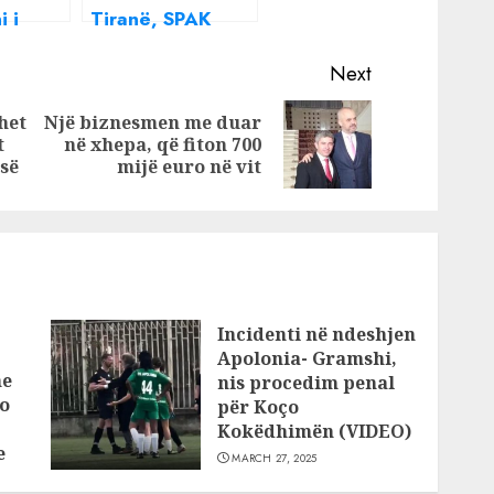
 i
Tiranë, SPAK
dërtimit
heton tenderët
ntazhon
në ushtri ,
Next
 e
arratiset
het
Një biznesmen me duar
biznesmeni i
Previous
Next
t
në xhepa, që fiton 700
njohur
post:
post:
-së
mijë euro në vit
Incidenti në ndeshjen
Apolonia- Gramshi,
he
nis procedim penal
o
për Koço
Kokëdhimën (VIDEO)
e
MARCH 27, 2025