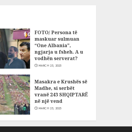
FOTO/ Persona të
maskuar sulmuan
“One Albania”,
ngjarja u fsheh. A u
vodhën serverat?
MARCH 25, 2025
Masakra e Krushës së
Madhe, si serbët
vranë 243 SHQIPTARË
në një vend
MARCH 25, 2025