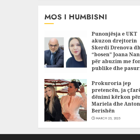
pajustifikuar
JULY 24, 2025
MOS I HUMBISNI
Punonjësja e UKT
akuzon drejtorin
Skerdi Drenova d
“bosen” Joana Nan
për abuzim me fo
publike dhe pasuri
pajustifikuar
Prokuroria jep
JULY 24, 2025
pretencën, ja çfar
dënimi kërkon pë
Mariela dhe Anton
Berishën
MARCH 25, 2025