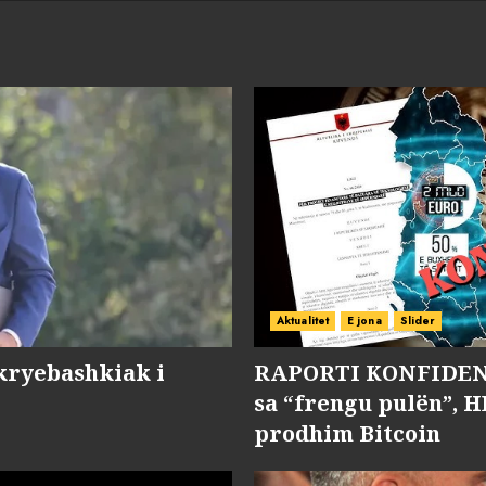
Aktualitet
E jona
Slider
kryebashkiak i
RAPORTI KONFIDENC
sa “frengu pulën”, H
prodhim Bitcoin