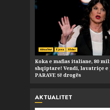
Aktualitet
E jona
Slider
Koka e mafias italiane, 80 mi
shqiptare! Vendi, lavatriçe e
PARAVE të drogës
AKTUALITET