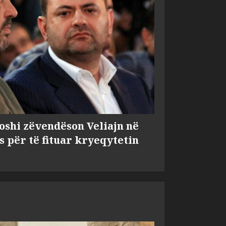
shi zëvendëson Veliajn në
s për të fituar kryeqytetin