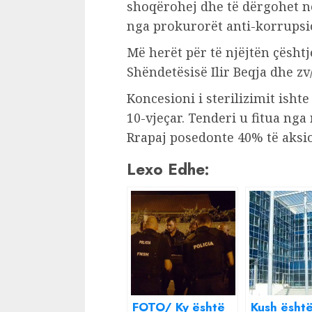
shoqërohej dhe të dërgohet në
nga prokurorët anti-korrupsi
Më herët për të njëjtën çështj
Shëndetësisë Ilir Beqja dhe zv
Koncesioni i sterilizimit isht
10-vjeçar. Tenderi u fitua nga
Rrapaj posedonte 40% të aksi
Lexo Edhe:
FOTO/ Ky është
Kush ësht