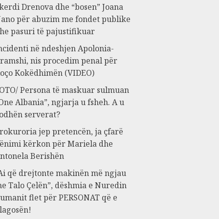
kerdi Drenova dhe “bosen” Joana
ano për abuzim me fondet publike
he pasuri të pajustifikuar
ncidenti në ndeshjen Apolonia-
ramshi, nis procedim penal për
oço Kokëdhimën (VIDEO)
OTO/ Persona të maskuar sulmuan
One Albania”, ngjarja u fsheh. A u
odhën serverat?
rokuroria jep pretencën, ja çfarë
ënimi kërkon për Mariela dhe
ntonela Berishën
Ai që drejtonte makinën më ngjau
e Talo Çelën”, dëshmia e Nuredin
umanit flet për PERSONAT që e
lagosën!