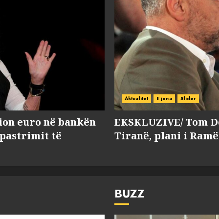
Aktualitet
E jona
Slider
lion euro në bankën
EKSKLUZIVE/ Tom Do
 pastrimit të
Tiranë, plani i Ramë
BUZZ