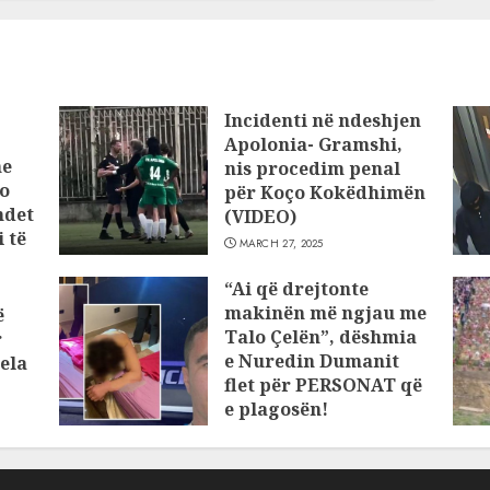
Incidenti në ndeshjen
Apolonia- Gramshi,
he
nis procedim penal
o
për Koço Kokëdhimën
ndet
(VIDEO)
 të
MARCH 27, 2025
“Ai që drejtonte
makinën më ngjau me
ë
Talo Çelën”, dëshmia
r
e Nuredin Dumanit
ela
flet për PERSONAT që
e plagosën!
MARCH 25, 2025