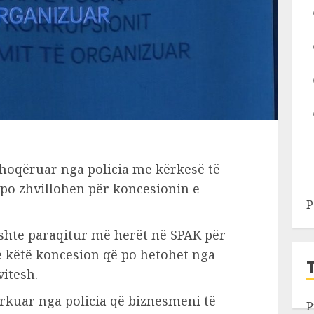
shoqëruar nga policia me kërkesë të
 po zhvillohen për koncesionin e
P
ishte paraqitur më herët në SPAK për
 këtë koncesion që po hetohet nga
vitesh.
ërkuar nga policia që biznesmeni të
P