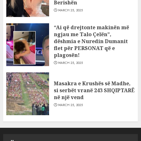
Berishën
MARCH 25, 2025
“Ai që drejtonte makinën më
ngjau me Talo Çelën”,
dëshmia e Nuredin Dumanit
flet për PERSONAT që e
plagosën!
MARCH 25, 2025
Masakra e Krushës së Madhe,
si serbët vranë 243 SHQIPTARË
në një vend
MARCH 25, 2025