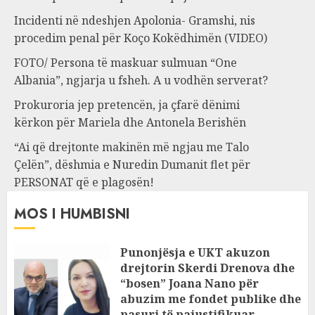
Incidenti në ndeshjen Apolonia- Gramshi, nis
procedim penal për Koço Kokëdhimën (VIDEO)
FOTO/ Persona të maskuar sulmuan “One
Albania”, ngjarja u fsheh. A u vodhën serverat?
Prokuroria jep pretencën, ja çfarë dënimi
kërkon për Mariela dhe Antonela Berishën
“Ai që drejtonte makinën më ngjau me Talo
Çelën”, dëshmia e Nuredin Dumanit flet për
PERSONAT që e plagosën!
MOS I HUMBISNI
Punonjësja e UKT akuzon
drejtorin Skerdi Drenova dhe
“bosen” Joana Nano për
abuzim me fondet publike dhe
pasuri të pajustifikuar