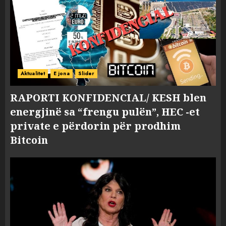
Aktualitet
E jona
Slider
RAPORTI KONFIDENCIAL/ KESH blen
energjinë sa “frengu pulën”, HEC -et
private e përdorin për prodhim
Bitcoin