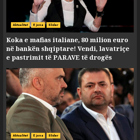
Aktualitet
E jona
Slider
Koka e mafias italiane, 80 milion euro
në bankën shqiptare! Vendi, lavatriçe
e pastrimit të PARAVE të drogës
Aktualitet
E jona
Slider