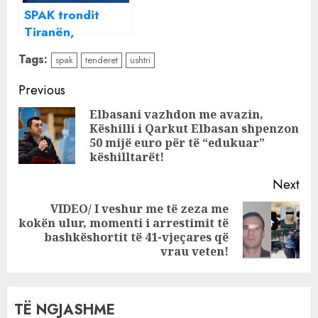
milion euro me
SPAK trondit
negociim, detajet
Tiranën,
TRONDITËSE
shoqërohet
Tags:
spak
tenderet
ushtri
biznesmeni i
njohur
Continue
Previous
Reading
Elbasani vazhdon me avazin,
Këshilli i Qarkut Elbasan shpenzon
Pre
50 mijë euro për të “edukuar”
pos
këshilltarët!
Next
VIDEO/ I veshur me të zeza me
kokën ulur, momenti i arrestimit të
Next
bashkëshortit të 41-vjeçares që
post:
vrau veten!
TË NGJASHME