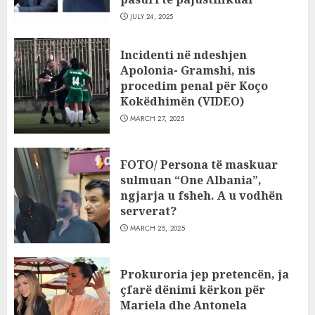
JULY 24, 2025
Incidenti në ndeshjen
Apolonia- Gramshi, nis
procedim penal për Koço
Kokëdhimën (VIDEO)
MARCH 27, 2025
FOTO/ Persona të maskuar
sulmuan “One Albania”,
ngjarja u fsheh. A u vodhën
serverat?
MARCH 25, 2025
Prokuroria jep pretencën, ja
çfarë dënimi kërkon për
Mariela dhe Antonela