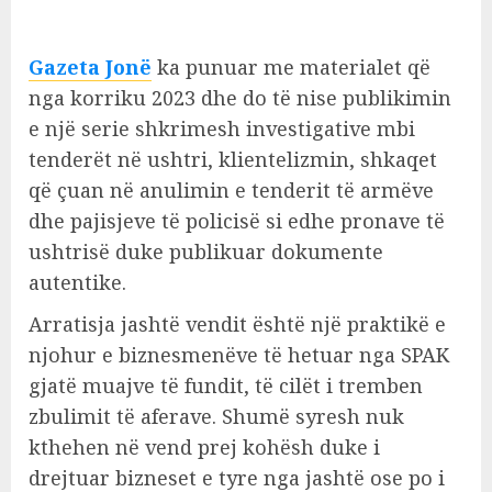
Gazeta Jonë
ka punuar me materialet që
nga korriku 2023 dhe do të nise publikimin
e një serie shkrimesh investigative mbi
tenderët në ushtri, klientelizmin, shkaqet
që çuan në anulimin e tenderit të armëve
dhe pajisjeve të policisë si edhe pronave të
ushtrisë duke publikuar dokumente
autentike.
Arratisja jashtë vendit është një praktikë e
njohur e biznesmenëve të hetuar nga SPAK
gjatë muajve të fundit, të cilët i tremben
zbulimit të aferave. Shumë syresh nuk
kthehen në vend prej kohësh duke i
drejtuar bizneset e tyre nga jashtë ose po i