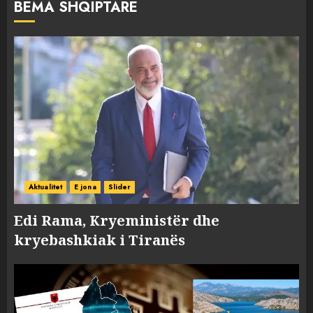
BËMA SHQIPTARE
Aktualitet
E jona
Slider
Edi Rama, Kryeministër dhe
kryebashkiak i Tiranës