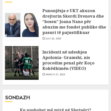
Punonjësja e UKT akuzon
drejtorin Skerdi Drenova dhe
“bosen” Joana Nano për
abuzim me fondet publike dhe
pasuri të pajustifikuar
JULY 24, 2025
Incidenti në ndeshjen
Apolonia- Gramshi, nis
procedim penal për Koço
Kokëdhimën (VIDEO)
MARCH 27, 2025
SONDAZH
Ku pushohet më mirë në Shqipëri?