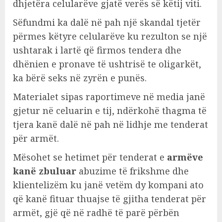
dhjetëra celularëve gjatë verës së këtij viti.
Sëfundmi ka dalë në pah një skandal tjetër
përmes këtyre celularëve ku rezulton se një
ushtarak i lartë që firmos tendera dhe
dhënien e pronave të ushtrisë te oligarkët,
ka bërë seks në zyrën e punës.
Materialet sipas raportimeve në media janë
gjetur në celuarin e tij, ndërkohë thagma të
tjera kanë dalë në pah në lidhje me tenderat
për armët.
Mësohet se hetimet për tenderat e
armëve
kanë zbuluar
abuzime të frikshme dhe
klientelizëm ku janë vetëm dy kompani ato
që kanë fituar thuajse të gjitha tenderat për
armët, gjë që në radhë të parë përbën