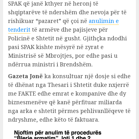
SPAK që janë kthyer në heronj të
shqiptarëve të ndershëm dhe nevoja për të
rishikuar “pazaret” që çoi në
anulimin e
tenderit
të armëve dhe pajisjeve për
Policinë e Shtetit në gusht. Gjithçka ndodhi
pasi SPAK kishte mësyrë në zyrat e
Ministrisë së Mbrojtjes, por edhe pasi u
ndërrua ministri i Brendshëm.
Gazeta Jonë
ka konsultuar një dosje si edhe
të dhënat nga Thesari i Shtetit duke nxjerrë
me FAKTE edhe emrat e kompanive dhe dy
biznesmenëve që kanë përfituar miliarda
nga arka e shtetit përmes pehlivanllëqeve të
ndryshme, edhe këto të faktuara.