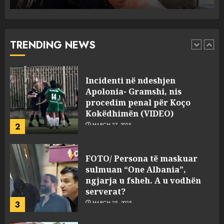
Punonjësja e UKT akuzon
drejtorin Skerdi Drenova dhe
“bosen” Joana Nano për
abuzim me fondet publike dhe
TRENDING NEWS
pasuri të pajustifikuar
1
JULY 24, 2025
Incidenti në ndeshjen
Apolonia- Gramshi, nis
procedim penal për Koço
Kokëdhimën (VIDEO)
2
MARCH 27, 2025
FOTO/ Persona të maskuar
sulmuan “One Albania”,
ngjarja u fsheh. A u vodhën
serverat?
3
MARCH 25, 2025