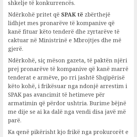
shkelje të konkurrencës.
Ndërkohë pritet që
SPAK të
zbërthejë
lidhjet mes pronarëve të kompanive që
kanë fituar këto tenderë dhe zyrtarëve të
caktuar në Ministrinë e Mbrojtjes dhe më
gjerë.
Ndërkohë, siç mëson gazeta, të paktën njëri
prej pronarëve të kompanive që kanë marrë
tenderat e armëve, po rri jashtë Shqipërisë
këto kohë, i frikësuar nga ndonjë arrestim i
SPAK pas avancimit të hetimeve për
armatimin që përdor ushtria. Burime bëjnë
me dije se ai ka dalë nga vendi disa javë më
parë.
Ka qenë pikërisht kjo frikë nga prokurorët e