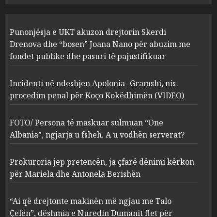
Incidenti në ndeshjen
Punonjësja e UKT akuzon drejtorin Skerdi
Apolonia- Gramshi, nis
procedim penal për Koço
Drenova dhe “bosen” Joana Nano për abuzim me
Kokëdhimën (VIDEO)
fondet publike dhe pasuri të pajustifikuar
2
MARCH 27, 2025
Incidenti në ndeshjen Apolonia- Gramshi, nis
procedim penal për Koço Kokëdhimën (VIDEO)
FOTO/ Persona të maskuar
sulmuan “One Albania”,
ngjarja u fsheh. A u vodhën
FOTO/ Persona të maskuar sulmuan “One
serverat?
Albania”, ngjarja u fsheh. A u vodhën serverat?
3
MARCH 25, 2025
Prokuroria jep pretencën, ja çfarë dënimi kërkon
Prokuroria jep pretencën, ja
për Mariela dhe Antonela Berishën
çfarë dënimi kërkon për
Mariela dhe Antonela
“Ai që drejtonte makinën më ngjau me Talo
Berishën
Çelën”, dëshmia e Nuredin Dumanit flet për
MARCH 25, 2025