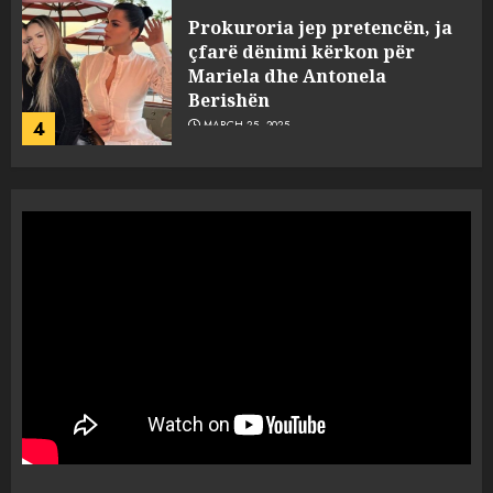
Prokuroria jep pretencën, ja
çfarë dënimi kërkon për
Mariela dhe Antonela
Berishën
4
MARCH 25, 2025
“Ai që drejtonte makinën më
ngjau me Talo Çelën”,
dëshmia e Nuredin Dumanit
flet për PERSONAT që e
plagosën!
5
MARCH 25, 2025
Punonjësja e UKT akuzon
drejtorin Skerdi Drenova dhe
“bosen” Joana Nano për
abuzim me fondet publike dhe
pasuri të pajustifikuar
1
JULY 24, 2025