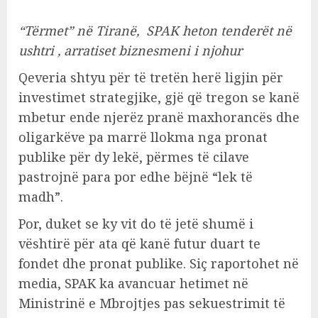
“Tërmet” në Tiranë, SPAK heton tenderët në
ushtri , arratiset biznesmeni i njohur
Qeveria shtyu për të tretën herë ligjin për
investimet strategjike, gjë që tregon se kanë
mbetur ende njerëz pranë maxhorancës dhe
oligarkëve pa marrë llokma nga pronat
publike për dy lekë, përmes të cilave
pastrojnë para por edhe bëjnë “lek të
madh”.
Por, duket se ky vit do të jetë shumë i
vështirë për ata që kanë futur duart te
fondet dhe pronat publike. Siç raportohet në
media, SPAK ka avancuar hetimet në
Ministrinë e Mbrojtjes pas sekuestrimit të