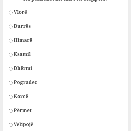
Vlorë
Durrës
Himarë
Ksamil
Dhërmi
Pogradec
Korcë
Përmet
Velipojë