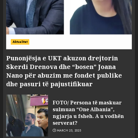
Aktualitet
Punonjësja e UKT akuzon drejtorin
Skerdi Drenova dhe “bosen” Joana
Nano për abuzim me fondet publike
dhe pasuri të pajustifikuar
FOTO/ Persona të maskuar
sulmuan “One Albania”,
ngjarja u fsheh. A u vodhën
serverat?
MARCH 25, 2025