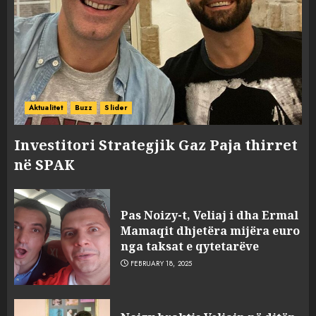
Aktualitet
Buzz
Slider
Investitori Strategjik Gaz Paja thirret
në SPAK
Pas Noizy-t, Veliaj i dha Ermal
Mamaqit dhjetëra mijëra euro
nga taksat e qytetarëve
FEBRUARY 18, 2025
FOTO/ Persona të maskuar