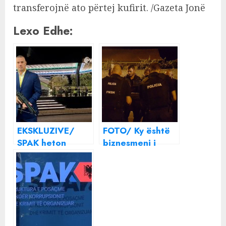
transferojnë ato përtej kufirit. /Gazeta Jonë
Lexo Edhe:
EKSKLUZIVE/
FOTO/ Ky është
SPAK heton
biznesmeni i
tenderët e
njohur që u
armëve, por
arrestua nga
Emiljano Dusha
SPAK
merr kontratën e
pistoletave të
policisë, 1.7