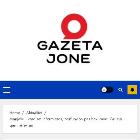
Skip
to
content
Primary
Menu
Home
Aktualitet
Manjaku i vardiset infermieres, përfundon pas hekurave: Gruaja
qan në ekran