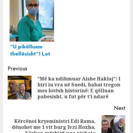
sytë nga gjoksi
kenianen në të
pasme dhe
ngacmoi 15-
vjeçaren në
ashensor
“U pikëlluam
thellësisht”! Lot
dhe dhimbje për
Continue
vdekjen e
Previous
parakohshme të
Reading
“Më ka ndihmuar Aishe Haklaj”/ I
infermieres
biri iu vra në Suedi, babai tregon
Pre
mes lotësh historinë: E qëlluan
pos
pabesisht, u fut për t’i ndarë
Next
Kërcënoi kryeministri Edi Rama,
Next
dënohet me 1 vit burg Ivzi Hoxha,
kërkon mëshirë nga gjykata