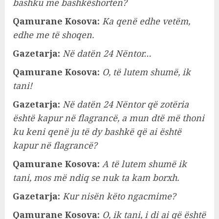
bashku me bashkëshorten?
Qamurane Kosova:
Ka qenë edhe vetëm,
edhe me të shoqen.
Gazetarja:
Në datën 24 Nëntor…
Qamurane Kosova:
O, të lutem shumë, ik
tani!
Gazetarja:
Në datën 24 Nëntor që zotëria
është kapur në flagrancë, a mun dtë më thoni
ku keni qenë ju të dy bashkë që ai është
kapur në flagrancë?
Qamurane Kosova:
A të lutem shumë ik
tani, mos më ndiq se nuk ta kam borxh.
Gazetarja:
Kur nisën këto ngacmime?
Qamurane Kosova:
O, ik tani, i di ai që është