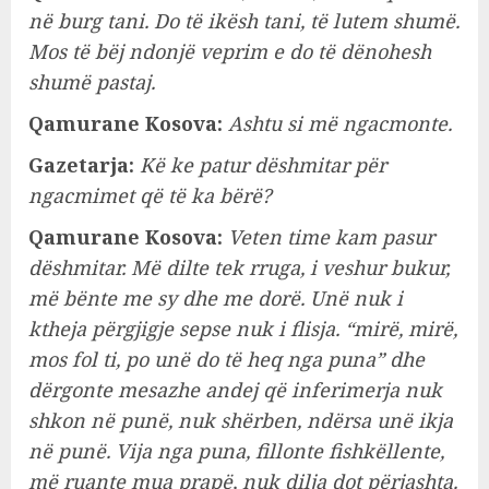
në burg tani. Do të ikësh tani, të lutem shumë.
Mos të bëj ndonjë veprim e do të dënohesh
shumë pastaj.
Qamurane Kosova:
Ashtu si më ngacmonte.
Gazetarja:
Kë ke patur dëshmitar për
ngacmimet që të ka bërë?
Qamurane Kosova:
Veten time kam pasur
dëshmitar. Më dilte tek rruga, i veshur bukur,
më bënte me sy dhe me dorë. Unë nuk i
ktheja përgjigje sepse nuk i flisja. “mirë, mirë,
mos fol ti, po unë do të heq nga puna” dhe
dërgonte mesazhe andej që inferimerja nuk
shkon në punë, nuk shërben, ndërsa unë ikja
në punë. Vija nga puna, fillonte fishkëllente,
më ruante mua prapë, nuk dilja dot përjashta.