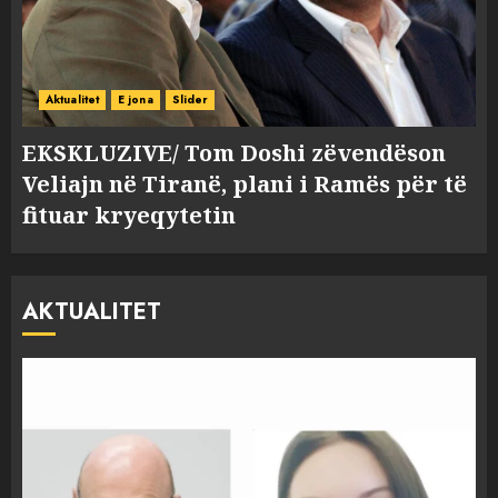
Aktualitet
E jona
Slider
EKSKLUZIVE/ Tom Doshi zëvendëson
Veliajn në Tiranë, plani i Ramës për të
fituar kryeqytetin
AKTUALITET