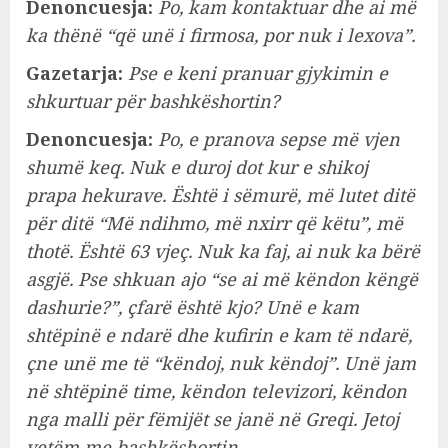
Denoncuesja:
Po, kam kontaktuar dhe ai më
ka thënë “që unë i firmosa, por nuk i lexova”.
Gazetarja:
Pse e keni pranuar gjykimin e
shkurtuar për bashkëshortin?
Denoncuesja:
Po, e pranova sepse më vjen
shumë keq. Nuk e duroj dot kur e shikoj
prapa hekurave. Është i sëmurë, më lutet ditë
për ditë “Më ndihmo, më nxirr që këtu”, më
thotë. Është 63 vjeç. Nuk ka faj, ai nuk ka bërë
asgjë. Pse shkuan ajo “se ai më këndon këngë
dashurie?”, çfarë është kjo? Unë e kam
shtëpinë e ndarë dhe kufirin e kam të ndarë,
çne unë me të “këndoj, nuk këndoj”. Unë jam
në shtëpinë time, këndon televizori, këndon
nga malli për fëmijët se janë në Greqi. Jetoj
vetëm me bashkëshortin.