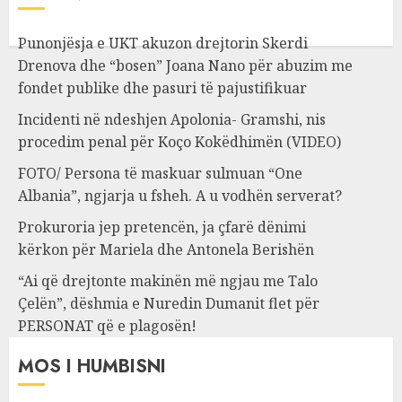
Punonjësja e UKT akuzon drejtorin Skerdi
Drenova dhe “bosen” Joana Nano për abuzim me
fondet publike dhe pasuri të pajustifikuar
Incidenti në ndeshjen Apolonia- Gramshi, nis
procedim penal për Koço Kokëdhimën (VIDEO)
FOTO/ Persona të maskuar sulmuan “One
Albania”, ngjarja u fsheh. A u vodhën serverat?
Prokuroria jep pretencën, ja çfarë dënimi
kërkon për Mariela dhe Antonela Berishën
“Ai që drejtonte makinën më ngjau me Talo
Çelën”, dëshmia e Nuredin Dumanit flet për
PERSONAT që e plagosën!
MOS I HUMBISNI