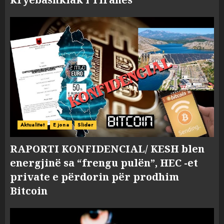
Aktualitet
E jona
Slider
RAPORTI KONFIDENCIAL/ KESH blen
energjinë sa “frengu pulën”, HEC -et
private e përdorin për prodhim
Bitcoin