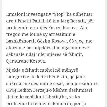
Emisioni investigativ “Stop” ka udhëtuar
drejt fshatit Paftal, 16 km larg Beratit, për
problemin e zonjës Firuze Kosova. Ajo
tregon me lot në sy arrestimin e
bashkëshortit Gëzim Kosova, 63 vjeç, me
akuzën e përndjekjes dhe ngacmimeve
seksuale ndaj infermieres së fshatit,
Qamurane Kosova.
Mjekja e fshatit mohoi në mënyrë
kategorike, të ketë thënë ato, që janë
shkruar në dëshminë e saj, nën presionin e
OPGJ Ledion Ferzaj.Po kështu dëshmitari
tjetër, kryeplaku i fshatit,tha, se ka
probleme toke me të dënuarin, por jo