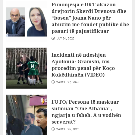
Punonjësja e UKT akuzon
drejtorin Skerdi Drenova dhe
“bosen” Joana Nano për
abuzim me fondet publike dhe
pasuri të pajustifikuar
JULY 24, 2025
Incidenti në ndeshjen
Apolonia- Gramshi, nis
procedim penal për Koço
Kokëdhimën (VIDEO)
MARCH 27, 2025
FOTO/ Persona të maskuar
sulmuan “One Albania”,
ngjarja u fsheh. A u vodhën
serverat?
MARCH 25, 2025