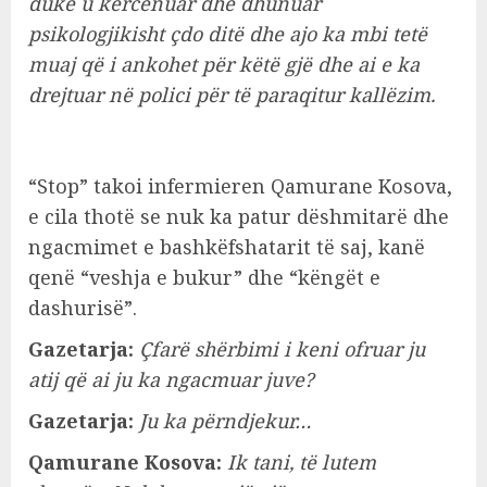
duke u kërcënuar dhe dhunuar
psikologjikisht çdo ditë dhe ajo ka mbi tetë
muaj që i ankohet për këtë gjë dhe ai e ka
drejtuar në polici për të paraqitur kallëzim.
“Stop” takoi infermieren Qamurane Kosova,
e cila thotë se nuk ka patur dëshmitarë dhe
ngacmimet e bashkëfshatarit të saj, kanë
qenë “veshja e bukur” dhe “këngët e
dashurisë”.
Gazetarja:
Çfarë shërbimi i keni ofruar ju
atij që ai ju ka ngacmuar juve?
Gazetarja:
Ju ka përndjekur…
Qamurane Kosova:
Ik tani, të lutem