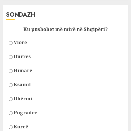
SONDAZH
Ku pushohet më mirë në Shqipëri?
Vlorë
Durrës
Himarë
Ksamil
Dhërmi
Pogradec
Korcë