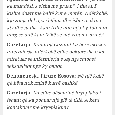
ka mundësi, s eisha me gruan”, i tha ai. I
kishte duart me baltë kur e morën. Ndërkohë,
kjo zonja del nga shtëpia dhe ishte makina
aty dhe ju tha “kam frikë unë nga ky, futen në
burg se unë kam frikë se më vret me armë.”
Gazetarja:
Kundrejt Gëzimit ka bërë akuzën
infermierja, ndërkohë edhe doktoresha e ka
miratuar se infermierja e saj ngacmohet
seksualisht nga ky banor.
Denoncuesja, Firuze Kosova:
Në një kohë
që këta nuk rrijnë kurrë bashkë.
Gazetarja:
Ka edhe dëshminë kryeplaku i
fshatit që ka pohuar një gjë të tillë. A keni
kontaktuar me kryeplakun?