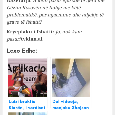
Gazetarja:
A keni pasur episode të tjera më
Gëzim Kosovën në lidhje me këtë
problematikë, për ngacmime dhe ndjekje të
grave të fshatit?
Kryeplaku i fshatit:
Jo, nuk kam
pasur.
/
tvklan.al
Lexo Edhe:
Luizi braktis
Del videoja,
Kiarën, i vardiset
manjaku Xhejson
Jorit: Nuk ia heq
Bregu kapi