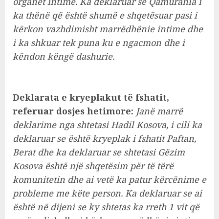
organet intime. Ka deklaruar se Qamurania i
ka thënë që është shumë e shqetësuar pasi i
kërkon vazhdimisht marrëdhënie intime dhe
i ka shkuar tek puna ku e ngacmon dhe i
këndon këngë dashurie.
Deklarata e kryeplakut të fshatit,
referuar dosjes hetimore:
Janë marrë
deklarime nga shtetasi Hadil Kosova, i cili ka
deklaruar se është kryeplak i fshatit Paftan,
Berat dhe ka deklaruar se shtetasi Gëzim
Kosova është një shqetësim për të tërë
komunitetin dhe ai vetë ka patur kërcënime e
probleme me këte person. Ka deklaruar se ai
është në dijeni se ky shtetas ka rreth 1 vit që