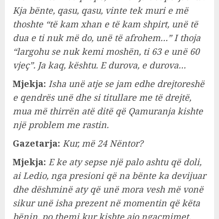
Kja bënte, qasu, qasu, vinte tek muri e më
thoshte “të kam xhan e të kam shpirt, unë të
dua e ti nuk më do, unë të afrohem…” I thoja
“largohu se nuk kemi moshën, ti 63 e unë 60
vjeç”. Ja kaq, kështu. E durova, e durova…
Mjekja:
Isha unë atje se jam edhe drejtoreshë
e qendrës unë dhe si titullare me të drejtë,
mua më thirrën atë ditë që Qamuranja kishte
një problem me rastin.
Gazetarja:
Kur, më 24 Nëntor?
Mjekja:
E ke aty sepse një palo ashtu që doli,
ai Ledio, nga presioni që na bënte ka devijuar
dhe dëshminë aty që unë mora vesh më vonë
sikur unë isha prezent në momentin që këta
bënin, po themi kur kishte ajo ngacmimet.