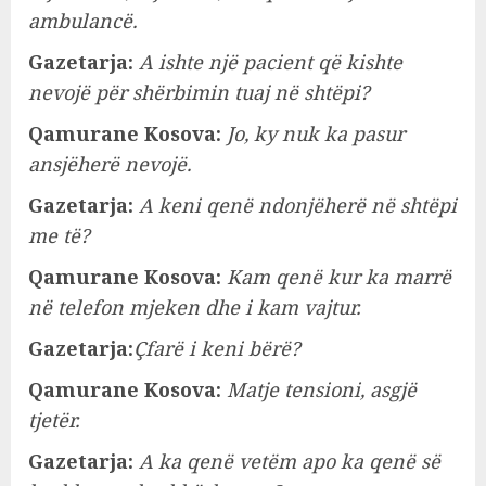
ambulancë.
Gazetarja:
A ishte një pacient që kishte
nevojë për shërbimin tuaj në shtëpi?
Qamurane Kosova:
Jo, ky nuk ka pasur
ansjëherë nevojë.
Gazetarja:
A keni qenë ndonjëherë në shtëpi
me të?
Qamurane Kosova:
Kam qenë kur ka marrë
në telefon mjeken dhe i kam vajtur.
Gazetarja:
Çfarë i keni bërë?
Qamurane Kosova:
Matje tensioni, asgjë
tjetër.
Gazetarja:
A ka qenë vetëm apo ka qenë së