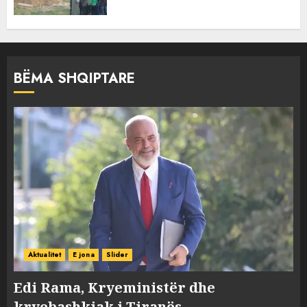
BËMA SHQIPTARE
Aktualitet
E jona
Slider
Edi Rama, Kryeministër dhe
kryebashkiak i Tiranës