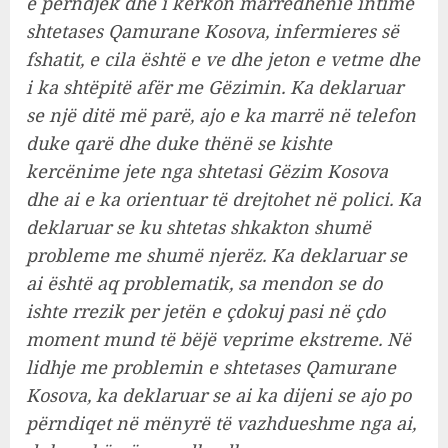
e përndjek dhe i kërkon marrëdhënie intime
shtetases Qamurane Kosova, infermieres së
fshatit, e cila është e ve dhe jeton e vetme dhe
i ka shtëpitë afër me Gëzimin. Ka deklaruar
se një ditë më parë, ajo e ka marrë në telefon
duke qarë dhe duke thënë se kishte
kercënime jete nga shtetasi Gëzim Kosova
dhe ai e ka orientuar të drejtohet në polici. Ka
deklaruar se ku shtetas shkakton shumë
probleme me shumë njerëz. Ka deklaruar se
ai është aq problematik, sa mendon se do
ishte rrezik per jetën e çdokuj pasi në çdo
moment mund të bëjë veprime ekstreme. Në
lidhje me problemin e shtetases Qamurane
Kosova, ka deklaruar se ai ka dijeni se ajo po
përndiqet në mënyrë të vazhdueshme nga ai,