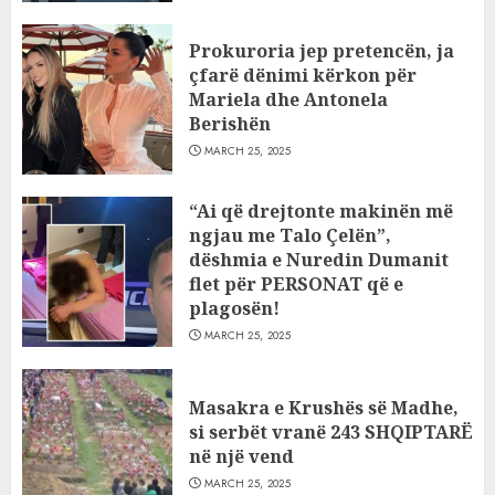
Prokuroria jep pretencën, ja
çfarë dënimi kërkon për
Mariela dhe Antonela
Berishën
MARCH 25, 2025
“Ai që drejtonte makinën më
ngjau me Talo Çelën”,
dëshmia e Nuredin Dumanit
flet për PERSONAT që e
plagosën!
MARCH 25, 2025
Masakra e Krushës së Madhe,
si serbët vranë 243 SHQIPTARË
në një vend
MARCH 25, 2025