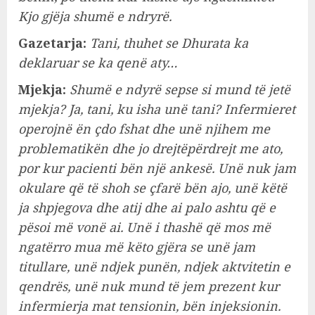
Kjo gjëja shumë e ndryrë.
Gazetarja:
Tani, thuhet se Dhurata ka
deklaruar se ka qenë aty…
Mjekja:
Shumë e ndyrë sepse si mund të jetë
mjekja? Ja, tani, ku isha unë tani? Infermieret
operojnë ën çdo fshat dhe unë njihem me
problematikën dhe jo drejtëpërdrejt me ato,
por kur pacienti bën një ankesë. Unë nuk jam
okulare që të shoh se çfarë bën ajo, unë këtë
ja shpjegova dhe atij dhe ai palo ashtu që e
pësoi më vonë ai. Unë i thashë që mos më
ngatërro mua më këto gjëra se unë jam
titullare, unë ndjek punën, ndjek aktvitetin e
qendrës, unë nuk mund të jem prezent kur
infermierja mat tensionin, bën injeksionin.