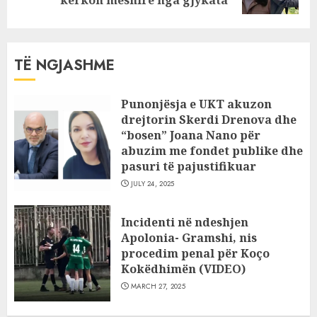
post:
TË NGJASHME
Punonjësja e UKT akuzon
drejtorin Skerdi Drenova dhe
“bosen” Joana Nano për
abuzim me fondet publike dhe
pasuri të pajustifikuar
JULY 24, 2025
Incidenti në ndeshjen
Apolonia- Gramshi, nis
procedim penal për Koço
Kokëdhimën (VIDEO)
MARCH 27, 2025