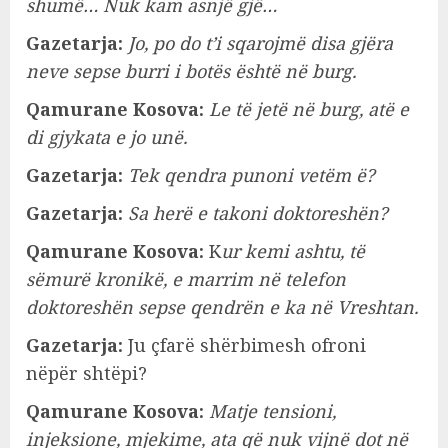
shumë… Nuk kam asnjë gjë…
Gazetarja:
Jo, po do t’i sqarojmë disa gjëra
neve sepse burri i botës është në burg.
Qamurane Kosova:
Le të jetë në burg, atë e
di gjykata e jo unë.
Gazetarja:
Tek qendra punoni vetëm ë?
Gazetarja:
Sa herë e takoni doktoreshën?
Qamurane Kosova:
K
ur kemi ashtu, të
sëmurë kronikë, e marrim në telefon
doktoreshën sepse qendrën e ka në Vreshtan.
Gazetarja:
Ju çfarë shërbimesh ofroni
nëpër shtëpi?
Qamurane Kosova:
Matje tensioni,
injeksione, mjekime, ata që nuk vijnë dot në