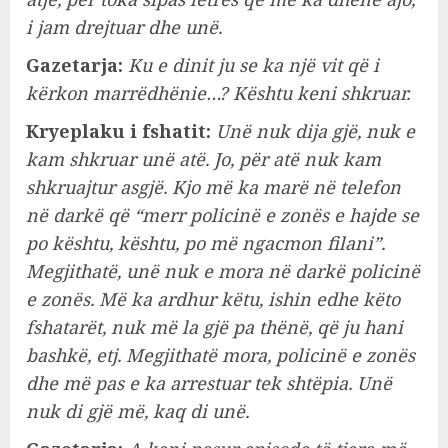
i jam drejtuar dhe unë.
Gazetarja:
Ku e dinit ju se ka një vit që i
kërkon marrëdhënie…? Kështu keni shkruar.
Kryeplaku i fshatit:
Unë nuk dija gjë, nuk e
kam shkruar unë atë. Jo, për atë nuk kam
shkruajtur asgjë. Kjo më ka marë në telefon
në darkë që “merr policinë e zonës e hajde se
po kështu, kështu, po më ngacmon filani”.
Megjithatë, unë nuk e mora në darkë policinë
e zonës. Më ka ardhur këtu, ishin edhe këto
fshatarët, nuk më la gjë pa thënë, që ju hani
bashkë, etj. Megjithatë mora, policinë e zonës
dhe më pas e ka arrestuar tek shtëpia. Unë
nuk di gjë më, kaq di unë.