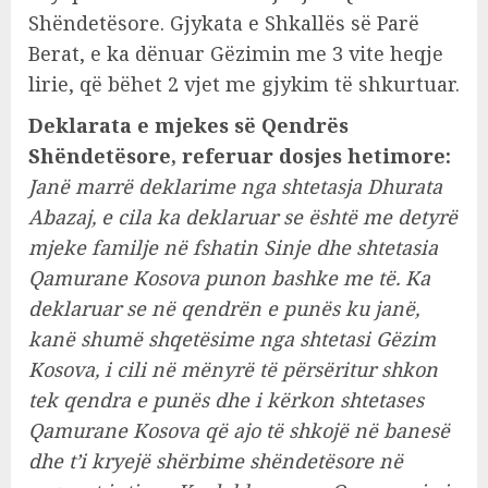
Shëndetësore. Gjykata e Shkallës së Parë
Berat, e ka dënuar Gëzimin me 3 vite heqje
lirie, që bëhet 2 vjet me gjykim të shkurtuar.
Deklarata e mjekes së Qendrës
Shëndetësore, referuar dosjes hetimore:
Janë marrë deklarime nga shtetasja Dhurata
Abazaj, e cila ka deklaruar se është me detyrë
mjeke familje në fshatin Sinje dhe shtetasia
Qamurane Kosova punon bashke me të. Ka
deklaruar se në qendrën e punës ku janë,
kanë shumë shqetësime nga shtetasi Gëzim
Kosova, i cili në mënyrë të përsëritur shkon
tek qendra e punës dhe i kërkon shtetases
Qamurane Kosova që ajo të shkojë në banesë
dhe t’i kryejë shërbime shëndetësore në