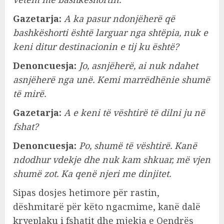
Gazetarja:
A ka pasur ndonjëherë që
bashkëshorti është larguar nga shtëpia, nuk e
keni ditur destinacionin e tij ku është?
Denoncuesja:
Jo, asnjëherë, ai nuk ndahet
asnjëherë nga unë. Kemi marrëdhënie shumë
të mirë.
Gazetarja:
A e keni të vështirë të dilni ju në
fshat?
Denoncuesja:
Po, shumë të vështirë. Kanë
ndodhur vdekje dhe nuk kam shkuar, më vjen
shumë zot. Ka qenë njeri me dinjitet.
Sipas dosjes hetimore për rastin,
dëshmitarë për këto ngacmime, kanë dalë
kryeplaku i fshatit dhe mjekja e Qendrës