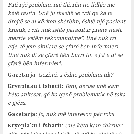
Pati një problem, më thirrën në lidhje me
këtë rastin. Unë ju thashë se “:di që ka të
drejtë se ai kërkon shërbim, është një pacient
kronik, i cili nuk ishte paraqitur pranë nesh,
merrte vetëm rekomandime”. Unë nuk rri
atje, të jem okulare se çfarë bën infermieri.
Unë nuk di se çfarë bën burri im e jot ë di se
çfarë bën infermieri.
Gazetarja:
Gëzimi, a është problematik?
Kryeplaku i fshatit:
Tani, derisa unë kam
këto ankesat, që ka qenë problematik në toka
e gjëra.
Gazetarja
:
Jo, nuk më intereson për toka.
Kryeplaku i fshatit:
Unë këto kam shkruar
atje, për toka sipas letrës që më ka dhënë ajo,