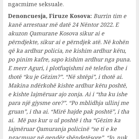
ngacmime seksuale.
Denoncuesja, Firuze Kosova:
Burrin tim e
kanë arrestuar më datë 24 Nëntor 2022. E
akuzon Qamurane Kosova sikur ai e
përndjekte, sikur ai e përndjek atë. Në kohën
që ka ardhur policia, ne kishim ardhur këtu,
po pinim kafre, sapo kishim ardhur nga puna.
E merr Aguri, i plotfuqishmi në telefon dhe i
thotë “ku je Gëzim?”. “Në shtëpi”, i thotë ai.
Makina ndërkohë kishte ardhur këtu poshtë,
e kishte lajmëruar ajo zonja. Ai i “tha ku ishe
para një gjysme ore?”. “Po mblidhja ullinj me
gruan”, i tha ai. “Mirë hajde pak poshtë”, i tha
ai. Më pas kur u ul poshtë i tha “Gëzim ka
lajmëruar Qamuranja policinë “se ti e ke
ngacmuar në qendër shëndetësore”. “Jo, nuk