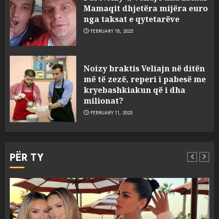
Mamaqit dhjetëra mijëra euro
nga taksat e qytetarëve
FEBRUARY 18, 2025
FOTO/ Persona të maskuar
Noizy braktis Veliajn në ditën
sulmuan “One Albania”,
më të zezë, reperi i pabesë me
ngjarja u fsheh. A u vodhën
kryebashkiakun që i dha
serverat?
milionat?
3
MARCH 25, 2025
FEBRUARY 11, 2025
Prokuroria jep pretencën, ja
çfarë dënimi kërkon për
PËR TY
Mariela dhe Antonela
Berishën
4
MARCH 25, 2025
“Ai që drejtonte makinën më
Aktualitet
Slider