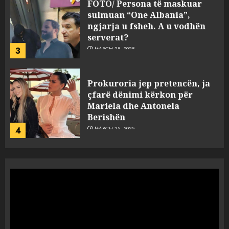
FOTO/ Persona të maskuar
sulmuan “One Albania”,
ngjarja u fsheh. A u vodhën
serverat?
3
MARCH 25, 2025
Prokuroria jep pretencën, ja
çfarë dënimi kërkon për
Mariela dhe Antonela
Berishën
4
MARCH 25, 2025
“Ai që drejtonte makinën më
ngjau me Talo Çelën”,
dëshmia e Nuredin Dumanit
flet për PERSONAT që e
plagosën!
5
MARCH 25, 2025