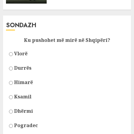
SONDAZH
Ku pushohet më mirë në Shqipëri?
Vlorë
Durrës
Himarë
Ksamil
Dhërmi
Pogradec