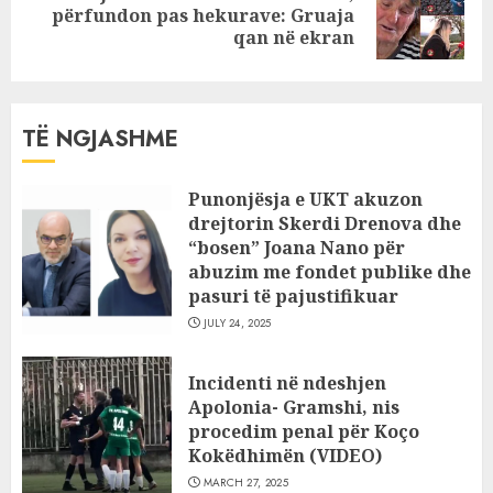
Next
përfundon pas hekurave: Gruaja
post:
qan në ekran
TË NGJASHME
Punonjësja e UKT akuzon
drejtorin Skerdi Drenova dhe
“bosen” Joana Nano për
abuzim me fondet publike dhe
pasuri të pajustifikuar
JULY 24, 2025
Incidenti në ndeshjen
Apolonia- Gramshi, nis
procedim penal për Koço
Kokëdhimën (VIDEO)
MARCH 27, 2025