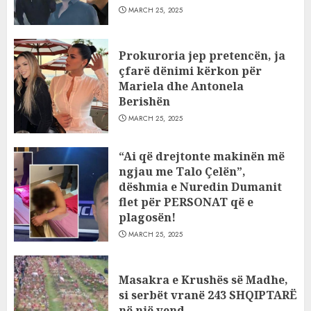
MARCH 25, 2025
Prokuroria jep pretencën, ja
çfarë dënimi kërkon për
Mariela dhe Antonela
Berishën
MARCH 25, 2025
“Ai që drejtonte makinën më
ngjau me Talo Çelën”,
dëshmia e Nuredin Dumanit
flet për PERSONAT që e
plagosën!
MARCH 25, 2025
Masakra e Krushës së Madhe,
si serbët vranë 243 SHQIPTARË
në një vend