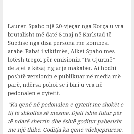
Lauren Spaho një 20-vjeçar nga Korça u vra
brutalisht më datë 8 maj në Karlstad të
Suedisë nga disa persona me kombësi
arabe. Babai i viktimës, Alket Spaho mes
lotësh tregoi për emisionin “Pa Gjurmë”
detajet e kësaj ngjarje makabër. Ai hodhi
poshtë versionin e publikuar në media më
parë, ndërsa pohoi se i biri u vra në
pedonalen e qytetit.
“Ka qenë në pedonalen e qytetit me shokët e
tij të shkollës së mesme. Djali ishte futur për
të ndarë sherrin dhe është goditur pabesisht
me një thikë. Goditja ka qenë vdekjeprurëse.