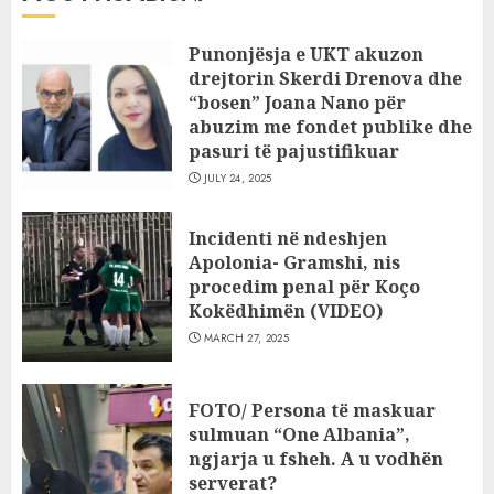
Punonjësja e UKT akuzon
drejtorin Skerdi Drenova dhe
“bosen” Joana Nano për
abuzim me fondet publike dhe
pasuri të pajustifikuar
JULY 24, 2025
Incidenti në ndeshjen
Apolonia- Gramshi, nis
procedim penal për Koço
Kokëdhimën (VIDEO)
MARCH 27, 2025
FOTO/ Persona të maskuar
sulmuan “One Albania”,
ngjarja u fsheh. A u vodhën
serverat?