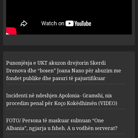
Punonjësja e UKT akuzon
drejtorin Skerdi Drenova dhe
“bosen” Joana Nano për
abuzim me fondet publike dhe
pasuri të pajustifikuar
1
JULY 24, 2025
Incidenti në ndeshjen
Punonjësja e UKT akuzon drejtorin Skerdi
Apolonia- Gramshi, nis
procedim penal për Koço
Drenova dhe “bosen” Joana Nano për abuzim me
Kokëdhimën (VIDEO)
fondet publike dhe pasuri të pajustifikuar
2
MARCH 27, 2025
Incidenti në ndeshjen Apolonia- Gramshi, nis
procedim penal për Koço Kokëdhimën (VIDEO)
FOTO/ Persona të maskuar
sulmuan “One Albania”,
ngjarja u fsheh. A u vodhën
FOTO/ Persona të maskuar sulmuan “One
serverat?
Albania”, ngjarja u fsheh. A u vodhën serverat?
3
MARCH 25, 2025