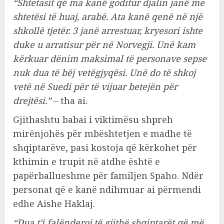
“Shtetasit që ma kanë goditur djalin janë me
shtetësi të huaj, arabë. Ata kanë qenë në një
shkollë tjetër. 3 janë arrestuar, kryesori ishte
duke u arratisur për në Norvegji. Unë kam
kërkuar dënim maksimal të personave sepse
nuk dua të bëj vetëgjyqësi. Unë do të shkoj
vetë në Suedi për të vijuar betejën për
drejtësi.”
– tha ai.
Gjithashtu babai i viktimësu shpreh
mirënjohës për mbështetjen e madhe të
shqiptarëve, pasi kostoja që kërkohet për
kthimin e trupit në atdhe është e
papërballueshme për familjen Spaho. Ndër
personat që e kanë ndihmuar ai përmendi
edhe Aishe Haklaj.
“Dua t’i falënderoj të gjithë shqiptarët që më