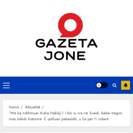
Skip
to
content
Primary
Menu
Home
Aktualitet
“Më ka ndihmuar Aishe Haklaj”/ I biri iu vra në Suedi, babai tregon
mes lotësh historinë: E qëlluan pabesisht, u fut për t’i ndarë