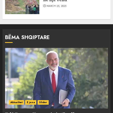
MARCH 25, 2025
BËMA SHQIPTARE
Aktualitet
E jona
Slider