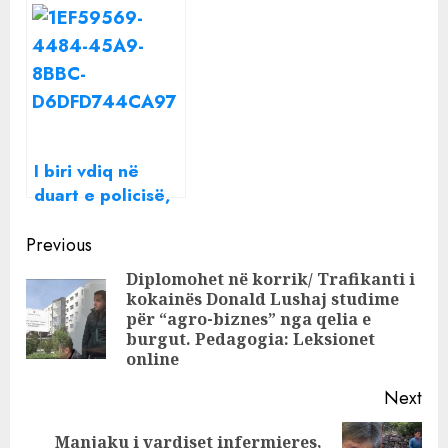
tregon historinë
vëllezërit’/ Aishe
e dhimbshme:
Haklaj dëshmoi
Jam …
dje në SPAK,
Artan Hoxha:
Asgjë nuk
harrohet!
I biri vdiq në
duart e policisë,
flet babai: E kisha
Continue
djalin si luan, ma
Previous
mbytën
Reading
Diplomohet në korrik/ Trafikanti i
kokainës Donald Lushaj studime
Pre
për “agro-biznes” nga qelia e
pos
burgut. Pedagogia: Leksionet
online
Next
Manjaku i vardiset infermieres,