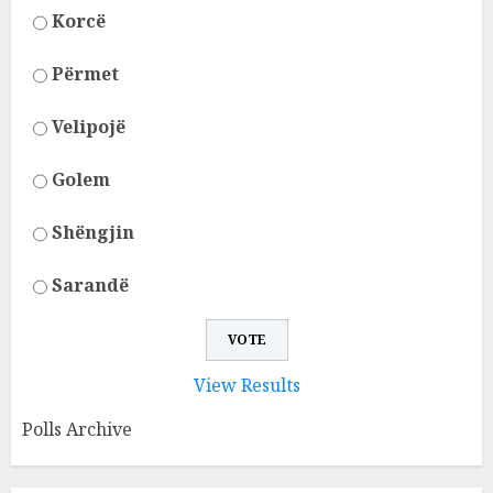
Korcë
Përmet
Velipojë
Golem
Shëngjin
Sarandë
View Results
Polls Archive