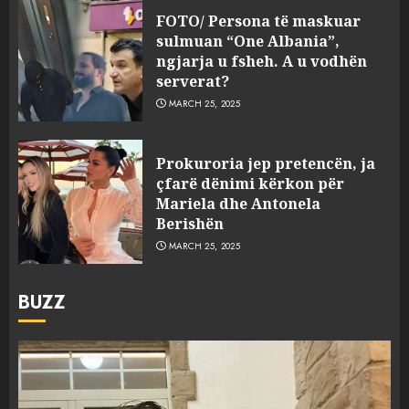
FOTO/ Persona të maskuar
sulmuan “One Albania”,
ngjarja u fsheh. A u vodhën
serverat?
MARCH 25, 2025
Prokuroria jep pretencën, ja
çfarë dënimi kërkon për
Mariela dhe Antonela
Berishën
MARCH 25, 2025
BUZZ