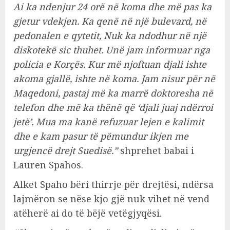
Ai ka ndenjur 24 orë në koma dhe më pas ka
gjetur vdekjen. Ka qenë në një bulevard, në
pedonalen e qytetit, Nuk ka ndodhur në një
diskotekë sic thuhet. Unë jam informuar nga
policia e Korçës. Kur më njoftuan djali ishte
akoma gjallë, ishte në koma. Jam nisur për në
Maqedoni, pastaj më ka marrë doktoresha në
telefon dhe më ka thënë që ‘djali juaj ndërroi
jetë’. Mua ma kanë refuzuar lejen e kalimit
dhe e kam pasur të pëmundur ikjen me
urgjencë drejt Suedisë.”
shprehet babai i
Lauren Spahos.
Alket Spaho bëri thirrje për drejtësi, ndërsa
lajmëron se nëse kjo gjë nuk vihet në vend
atëherë ai do të bëjë vetëgjyqësi.