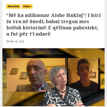
Aktualitet
Slider
“Më ka ndihmuar Aishe Haklaj”/ I biri
iu vra në Suedi, babai tregon mes
lotësh historinë: E qëlluan pabesisht,
u fut për t’i ndarë
MAY 30, 2023