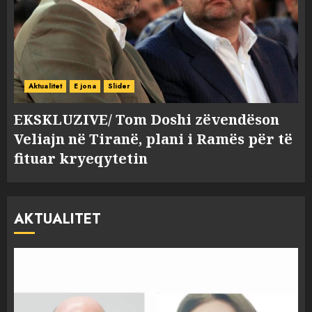
Aktualitet
E jona
Slider
EKSKLUZIVE/ Tom Doshi zëvendëson
Veliajn në Tiranë, plani i Ramës për të
fituar kryeqytetin
AKTUALITET