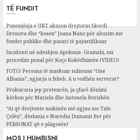
TË FUNDIT
Punonjësja e UKT akuzon drejtorin Skerdi
Drenova dhe “bosen” Joana Nano për abuzim me
fondet publike dhe pasuri të pajustifikuar
Incidenti në ndeshjen Apolonia- Gramshi, nis
procedim penal për Koço Kokëdhimën (VIDEO)
FOTO/ Persona të maskuar sulmuan “One
Albania”, ngjarja u fsheh. A u vodhën serverat?
Prokuroria jep pretencën, ja çfarë dënimi
kërkon për Mariela dhe Antonela Berishën
“Ai që drejtonte makinën më ngjau me Talo
Çelën”, dëshmia e Nuredin Dumanit flet për
PERSONAT që e plagosën!
MOS I HUMBISNI