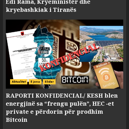
Edi Rama, Kryeministër dhe
kryebashkiak i Tiranës
Aktualitet
E jona
Slider
RAPORTI KONFIDENCIAL/ KESH blen
energjinë sa “frengu pulën”, HEC -et
private e përdorin për prodhim
Bitcoin