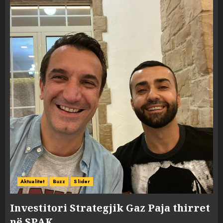
Aktualitet
Buzz
Slider
Investitori Strategjik Gaz Paja thirret
në SPAK