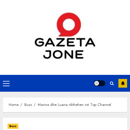
Skip
to
content
Primary
Menu
Home
Buzz
Marina dhe Luana rikthehen në Top Channel
Buzz