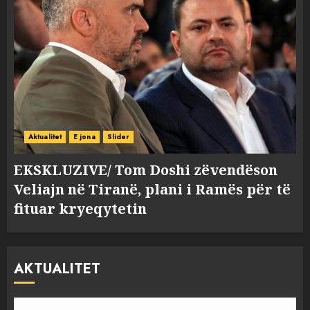
Aktualitet
E jona
Slider
EKSKLUZIVE/ Tom Doshi zëvendëson
Veliajn në Tiranë, plani i Ramës për të
fituar kryeqytetin
AKTUALITET