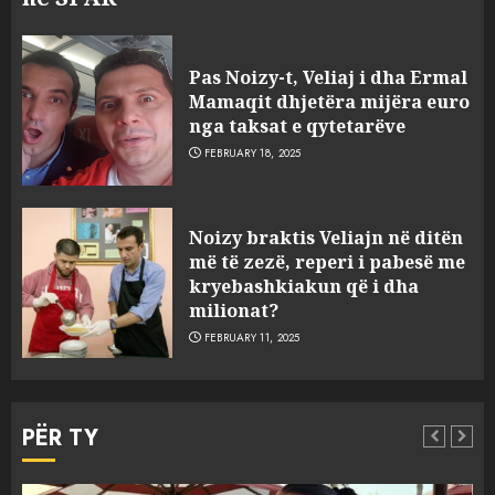
Pas Noizy-t, Veliaj i dha Ermal
Mamaqit dhjetëra mijëra euro
nga taksat e qytetarëve
FEBRUARY 18, 2025
FOTO/ Persona të maskuar
Noizy braktis Veliajn në ditën
sulmuan “One Albania”,
më të zezë, reperi i pabesë me
ngjarja u fsheh. A u vodhën
kryebashkiakun që i dha
serverat?
milionat?
3
MARCH 25, 2025
FEBRUARY 11, 2025
Prokuroria jep pretencën, ja
çfarë dënimi kërkon për
PËR TY
Mariela dhe Antonela
Berishën
4
MARCH 25, 2025