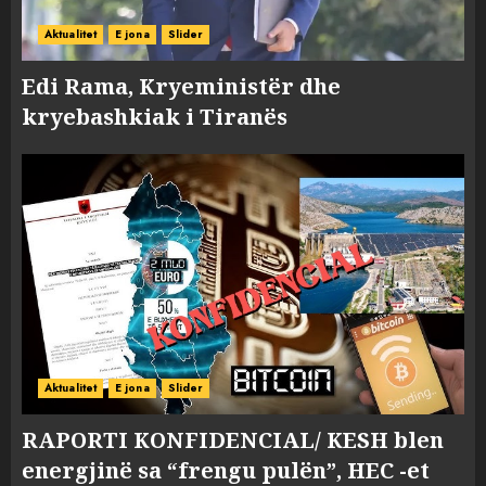
Aktualitet
E jona
Slider
Edi Rama, Kryeministër dhe
kryebashkiak i Tiranës
Aktualitet
E jona
Slider
RAPORTI KONFIDENCIAL/ KESH blen
energjinë sa “frengu pulën”, HEC -et