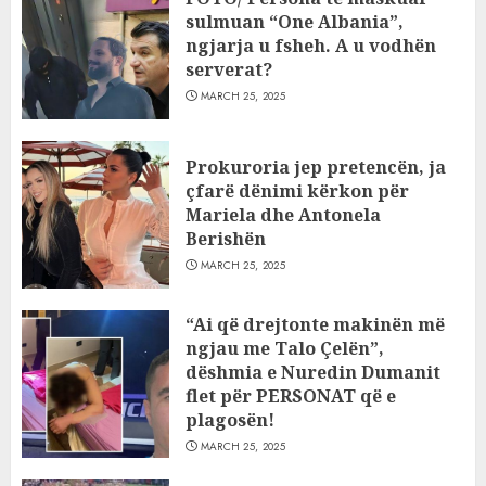
sulmuan “One Albania”,
ngjarja u fsheh. A u vodhën
serverat?
MARCH 25, 2025
Prokuroria jep pretencën, ja
çfarë dënimi kërkon për
Mariela dhe Antonela
Berishën
MARCH 25, 2025
“Ai që drejtonte makinën më
ngjau me Talo Çelën”,
dëshmia e Nuredin Dumanit
flet për PERSONAT që e
plagosën!
MARCH 25, 2025