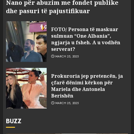
Nano për abuzim me fondet publike
dhe pasuri të pajustifikuar
FOTO/ Persona të maskuar
sulmuan “One Albania”,
ngjarja u fsheh. A u vodhën
serverat?
MARCH 25, 2025
Prokuroria jep pretencën, ja
çfarë dënimi kërkon për
Mariela dhe Antonela
Berishën
MARCH 25, 2025
BUZZ