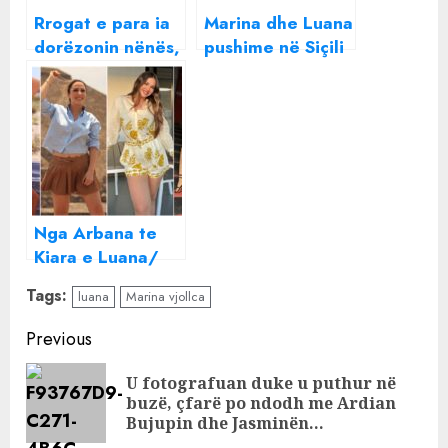
Rrogat e para ia
Marina dhe Luana
dorëzonin nënës,
pushime në Siçili
Luana dhe Marina
me partnerët
Vjollca zbulojnë
arsyen
Nga Arbana te
Kiara e Luana/
Kush janë
Tags:
luana
Marina vjollca
moderatoret që
largohen nga
Continue
Previous
ekrani dhe ato që
Reading
rikthehen
U fotografuan duke u puthur në
Pre
buzë, çfarë po ndodh me Ardian
pos
Bujupin dhe Jasminën…