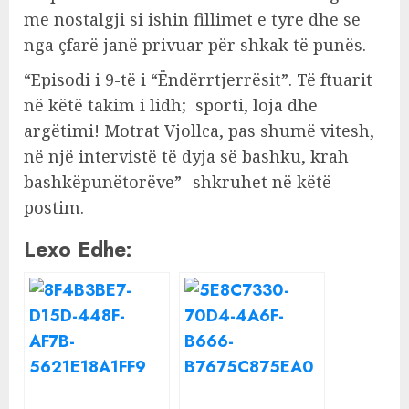
me nostalgji si ishin fillimet e tyre dhe se
nga çfarë janë privuar për shkak të punës.
“Episodi i 9-të i “Ëndërrtjerrësit”. Të ftuarit
në këtë takim i lidh; sporti, loja dhe
argëtimi! Motrat Vjollca, pas shumë vitesh,
në një intervistë të dyja së bashku, krah
bashkëpunëtorëve”- shkruhet në këtë
postim.
Lexo Edhe: