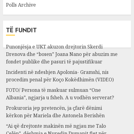
Polls Archive
TË FUNDIT
Punonjësja e UKT akuzon drejtorin Skerdi
Drenova dhe “bosen” Joana Nano për abuzim me
fondet publike dhe pasuri të pajustifikuar
Incidenti në ndeshjen Apolonia- Gramshi, nis
procedim penal për Koço Kokëdhimën (VIDEO)
FOTO/ Persona të maskuar sulmuan “One
Albania”, ngjarja u fsheh. A u vodhën serverat?
Prokuroria jep pretencën, ja çfarë dënimi
kërkon për Mariela dhe Antonela Berishën
“Ai që drejtonte makinën më ngjau me Talo
Çelën”, dëshmia e Nuredin Dumanit flet për