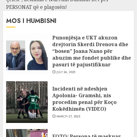
PERSONAT që e plagosën!
MOS I HUMBISNI
Punonjësja e UKT akuzon
drejtorin Skerdi Drenova dhe
“bosen” Joana Nano për
abuzim me fondet publike dhe
pasuri të pajustifikuar
JULY 24, 2025
Incidenti në ndeshjen
Apolonia- Gramshi, nis
procedim penal për Koço
Kokëdhimën (VIDEO)
MARCH 27, 2025
FOTO/ Persona të maskuar