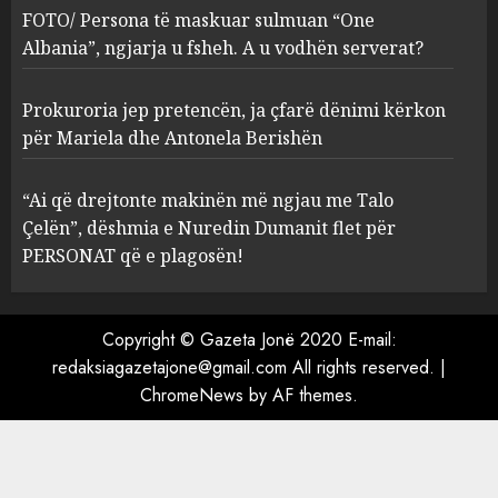
ngjarja u fsheh. A u vodhën
FOTO/ Persona të maskuar sulmuan “One
serverat?
Albania”, ngjarja u fsheh. A u vodhën serverat?
3
MARCH 25, 2025
Prokuroria jep pretencën, ja çfarë dënimi kërkon
Prokuroria jep pretencën, ja
për Mariela dhe Antonela Berishën
çfarë dënimi kërkon për
Mariela dhe Antonela
“Ai që drejtonte makinën më ngjau me Talo
Berishën
Çelën”, dëshmia e Nuredin Dumanit flet për
4
MARCH 25, 2025
PERSONAT që e plagosën!
“Ai që drejtonte makinën më
ngjau me Talo Çelën”,
Copyright © Gazeta Jonë 2020 E-mail:
dëshmia e Nuredin Dumanit
redaksiagazetajone@gmail.com
All rights reserved.
|
flet për PERSONAT që e
ChromeNews
by AF themes.
plagosën!
5
MARCH 25, 2025