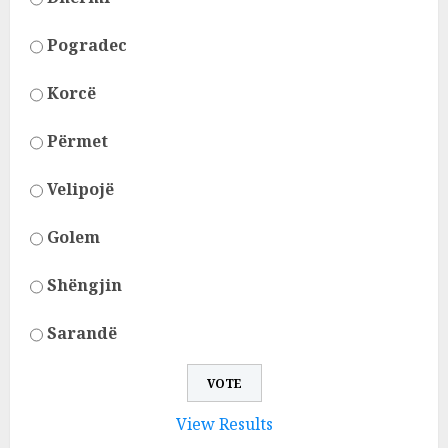
Pogradec
Korcë
Përmet
Velipojë
Golem
Shëngjin
Sarandë
View Results