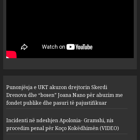
flet për PERSONAT që e
plagosën!
5
MARCH 25, 2025
Punonjësja e UKT akuzon
drejtorin Skerdi Drenova dhe
“bosen” Joana Nano për
abuzim me fondet publike dhe
pasuri të pajustifikuar
1
JULY 24, 2025
Incidenti në ndeshjen
Punonjësja e UKT akuzon drejtorin Skerdi
Apolonia- Gramshi, nis
procedim penal për Koço
Drenova dhe “bosen” Joana Nano për abuzim me
Kokëdhimën (VIDEO)
fondet publike dhe pasuri të pajustifikuar
2
MARCH 27, 2025
Incidenti në ndeshjen Apolonia- Gramshi, nis
procedim penal për Koço Kokëdhimën (VIDEO)
FOTO/ Persona të maskuar
sulmuan “One Albania”,