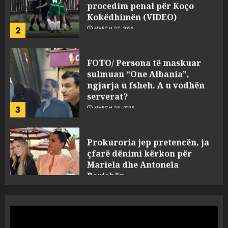
2
MARCH 27, 2025
FOTO/ Persona të maskuar
sulmuan “One Albania”,
ngjarja u fsheh. A u vodhën
serverat?
3
MARCH 25, 2025
Prokuroria jep pretencën, ja
çfarë dënimi kërkon për
Mariela dhe Antonela
Berishën
4
MARCH 25, 2025
“Ai që drejtonte makinën më
ngjau me Talo Çelën”,
dëshmia e Nuredin Dumanit