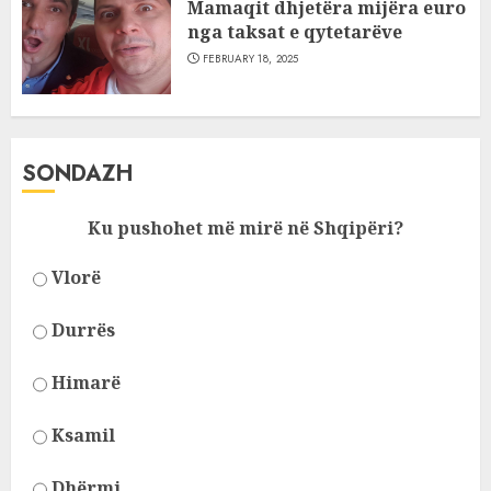
Mamaqit dhjetëra mijëra euro
nga taksat e qytetarëve
FEBRUARY 18, 2025
SONDAZH
Ku pushohet më mirë në Shqipëri?
Vlorë
Durrës
Himarë
Ksamil
Dhërmi