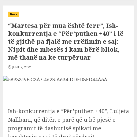
Buzz
“Martesa për mua është ferr”, Ish-
konkurrentja e “Për’puthen +40” i lë
të gjithë pa fjalë me rrëfimin e saj:
Nipit dhe mbesës i kam bërë bllok,
më thanë na ke turpëruar
JUNE 7, 2022
Ish-konkurrentja e “Për’puthen +40”, Luljeta
Nallbani, që ditën e parë që u bë pjesë e
programit të dashurisë spikati me
karakterin e saj të drejtpërdrejt.