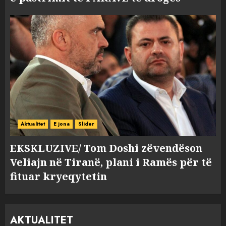
Aktualitet
E jona
Slider
EKSKLUZIVE/ Tom Doshi zëvendëson
Veliajn në Tiranë, plani i Ramës për të
fituar kryeqytetin
AKTUALITET