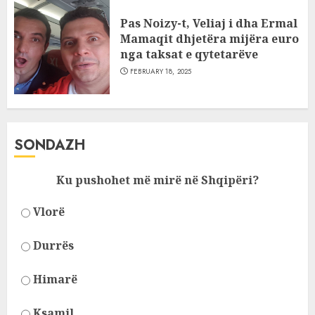
Pas Noizy-t, Veliaj i dha Ermal
Mamaqit dhjetëra mijëra euro
nga taksat e qytetarëve
FEBRUARY 18, 2025
SONDAZH
Ku pushohet më mirë në Shqipëri?
Vlorë
Durrës
Himarë
Ksamil