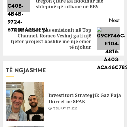
tregon çfarë ka ndodhur me
pos
shtepinë që i dhanë në BBV
Next
Nuk ndalet, pas emisionit në Top
Channel, Romeo Veshaj gati një
Next
tjetër projekt bashkë me një emër
post:
të njohur
TË NGJASHME
Investitori Strategjik Gaz Paja
thirret në SPAK
FEBRUARY 27, 2025