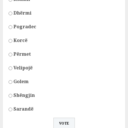
Dhërmi
Pogradec
Korcë
Përmet
Velipojë
Golem
Shëngjin
Sarandë