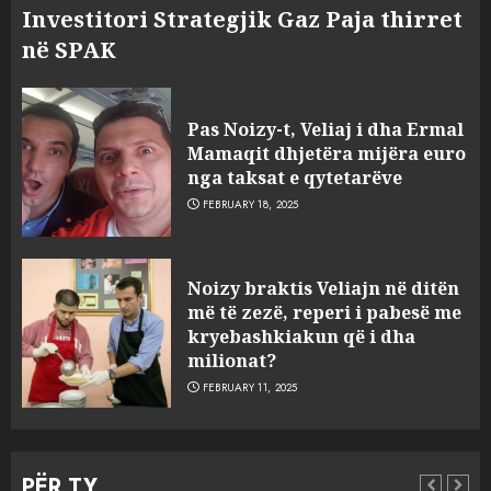
Investitori Strategjik Gaz Paja thirret
në SPAK
Pas Noizy-t, Veliaj i dha Ermal
Mamaqit dhjetëra mijëra euro
nga taksat e qytetarëve
FEBRUARY 18, 2025
FOTO/ Persona të maskuar
Noizy braktis Veliajn në ditën
sulmuan “One Albania”,
më të zezë, reperi i pabesë me
ngjarja u fsheh. A u vodhën
kryebashkiakun që i dha
serverat?
milionat?
3
MARCH 25, 2025
FEBRUARY 11, 2025
Prokuroria jep pretencën, ja
çfarë dënimi kërkon për
PËR TY
Mariela dhe Antonela