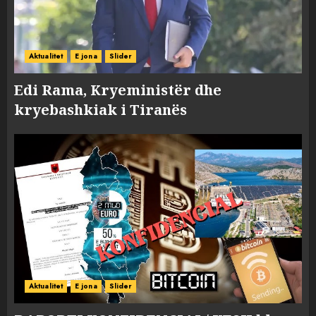
Aktualitet
E jona
Slider
Edi Rama, Kryeministër dhe
kryebashkiak i Tiranës
Aktualitet
E jona
Slider