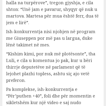
halla na turpërove”, tregon gjyshja, e cila
shton: “Unë jam e pavarur, shyqyr që nuk u
martova. Martesa për mua është ferr, dua të
jem e lirë”.
Ish-konkurrentja nisi njohjen në program
me Giuseppen por më pas u largua, duke
lënë takimet në mes.
“Kishim kimi, por nuk më plotësonte”, tha
Luli, e cila u komentua jo pak, kur u bëri
thirrje deputetëve në parlament që të
lejohet plazhi topless, ashtu siç ajo vetë
preferon.
Pa komplekse, ish-konkurrentja e
“Për’puthen +40”, foli dhe për momentin e
sikletshëm kur një video e saj nudo