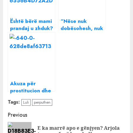
Është bërë mami
“Nëse nuk
prandaj u zhduk?
dobësohesh, nuk
Ish-konkurrentja
fejohem me ty”/
e “Përputhen” i
Ish-konkurrentja
habit të gjithë
e “Për’puthen”:
me deklaratën e
Gjej tjetër
saj
Akuza për
prostitucion dhe
vrasje/ Ish-
Tags:
Luli
perputhen
konkurrentja e
Për’puthen”: Kam
Continue
Previous
qenë në burg
Reading
për…
E ka marrë apo e gënjyen? Arjola
Pre