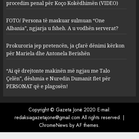
procedim penal për Koço Kokëdhimën (VIDEO)
FOTO/ Persona të maskuar
sulmuan “One Albania”,
ngjarja u fsheh. A u vodhën
FOTO/ Persona të maskuar sulmuan “One
serverat?
Albania”, ngjarja u fsheh. A u vodhën serverat?
3
MARCH 25, 2025
Prokuroria jep pretencën, ja çfarë dënimi kërkon
Prokuroria jep pretencën, ja
për Mariela dhe Antonela Berishën
çfarë dënimi kërkon për
Mariela dhe Antonela
“Ai që drejtonte makinën më ngjau me Talo
Berishën
Çelën”, dëshmia e Nuredin Dumanit flet për
4
MARCH 25, 2025
PERSONAT që e plagosën!
“Ai që drejtonte makinën më
ngjau me Talo Çelën”,
Copyright © Gazeta Jonë 2020 E-mail:
dëshmia e Nuredin Dumanit
redaksiagazetajone@gmail.com
All rights reserved.
|
flet për PERSONAT që e
ChromeNews
by AF themes.
plagosën!
5
MARCH 25, 2025