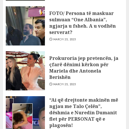
FOTO/ Persona të maskuar
sulmuan “One Albania”,
ngjarja u fsheh. A u vodhën
serverat?
MARCH 25, 2025
Prokuroria jep pretencën, ja
çfarë dënimi kërkon për
Mariela dhe Antonela
Berishën
MARCH 25, 2025
“Ai që drejtonte makinën më
ngjau me Talo Çelën”,
dëshmia e Nuredin Dumanit
flet për PERSONAT që e
plagosën!