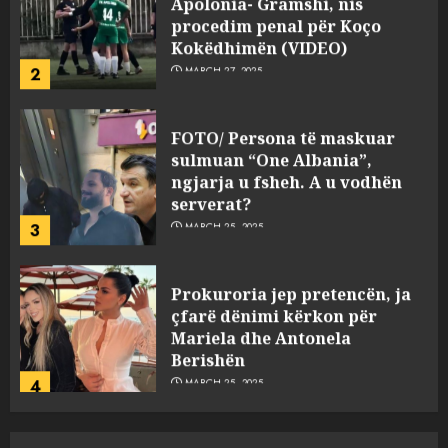
procedim penal për Koço
Kokëdhimën (VIDEO)
2
MARCH 27, 2025
FOTO/ Persona të maskuar
sulmuan “One Albania”,
ngjarja u fsheh. A u vodhën
serverat?
3
MARCH 25, 2025
Prokuroria jep pretencën, ja
çfarë dënimi kërkon për
Mariela dhe Antonela
Berishën
4
MARCH 25, 2025
“Ai që drejtonte makinën më