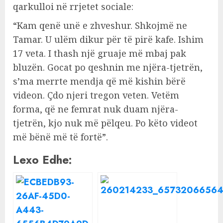
qarkulloi në rrjetet sociale:
“Kam qenë unë e zhveshur. Shkojmë ne
Tamar. U ulëm dikur për të pirë kafe. Ishim
17 veta. I thash një gruaje më mbaj pak
bluzën. Gocat po qeshnin me njëra-tjetrën,
s’ma merrte mendja që më kishin bërë
videon. Çdo njeri tregon veten. Vetëm
forma, që ne femrat nuk duam njëra-
tjetrën, kjo nuk më pëlqeu. Po këto videot
më bënë më të fortë”.
Lexo Edhe: