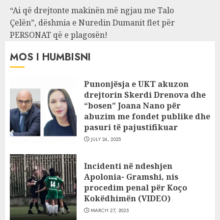
“Ai që drejtonte makinën më ngjau me Talo
Çelën”, dëshmia e Nuredin Dumanit flet për
PERSONAT që e plagosën!
MOS I HUMBISNI
Punonjësja e UKT akuzon
drejtorin Skerdi Drenova dhe
“bosen” Joana Nano për
abuzim me fondet publike dhe
pasuri të pajustifikuar
JULY 24, 2025
Incidenti në ndeshjen
Apolonia- Gramshi, nis
procedim penal për Koço
Kokëdhimën (VIDEO)
MARCH 27, 2025