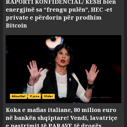
RAPORTI KONFIDENCIAL/ KESH blen
energjinë sa “frengu pulën”, HEC -et
private e përdorin për prodhim
Bitcoin
Aktualitet
E jona
Slider
Koka e mafias italiane, 80 milion euro
në bankën shqiptare! Vendi, lavatriçe
e pastrimit të PARAVE të drogës