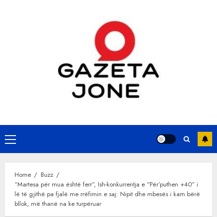
Skip
to
content
Primary
Menu
Home
Buzz
“Martesa për mua është ferr”, Ish-konkurrentja e “Për’puthen +40” i
lë të gjithë pa fjalë me rrëfimin e saj: Nipit dhe mbesës i kam bërë
bllok, më thanë na ke turpëruar