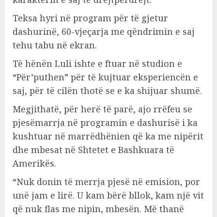
Teksa hyri në program për të gjetur
dashurinë, 60-vjeçarja me qëndrimin e saj
tehu tabu në ekran.
Të hënën Luli ishte e ftuar në studion e
“Për’puthen” për të kujtuar eksperiencën e
saj, për të cilën thotë se e ka shijuar shumë.
Megjithatë, për herë të parë, ajo rrëfeu se
pjesëmarrja në programin e dashurisë i ka
kushtuar në marrëdhënien që ka me nipërit
dhe mbesat në Shtetet e Bashkuara të
Amerikës.
“Nuk donin të merrja pjesë në emision, por
unë jam e lirë. U kam bërë bllok, kam një vit
që nuk flas me nipin, mbesën. Më thanë