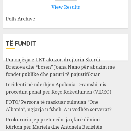
View Results
Polls Archive
TË FUNDIT
Punonjësja e UKT akuzon drejtorin Skerdi
Drenova dhe “bosen” Joana Nano për abuzim me
fondet publike dhe pasuri të pajustifikuar
Incidenti në ndeshjen Apolonia- Gramshi, nis
procedim penal për Koço Kokëdhimën (VIDEO)
FOTO/ Persona të maskuar sulmuan “One
Albania”, ngjarja u fsheh. A u vodhën serverat?
Prokuroria jep pretencën, ja çfarë dënimi
kërkon për Mariela dhe Antonela Berishën