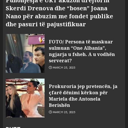
Punonjësja e UKT akuzon drejtorin
Skerdi Drenova dhe “bosen” Joana
Nano për abuzim me fondet publike
dhe pasuri të pajustifikuar
FOTO/ Persona të maskuar
sulmuan “One Albania”,
ngjarja u fsheh. A u vodhën
serverat?
MARCH 25, 2025
Prokuroria jep pretencën, ja
çfarë dënimi kërkon për
Mariela dhe Antonela
Berishën
MARCH 25, 2025