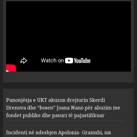
ngjau me Talo Çelën”,
dëshmia e Nuredin Dumanit
flet për PERSONAT që e
plagosën!
5
MARCH 25, 2025
Punonjësja e UKT akuzon
drejtorin Skerdi Drenova dhe
“bosen” Joana Nano për
abuzim me fondet publike dhe
pasuri të pajustifikuar
1
JULY 24, 2025
Incidenti në ndeshjen
Punonjësja e UKT akuzon drejtorin Skerdi
Apolonia- Gramshi, nis
procedim penal për Koço
Drenova dhe “bosen” Joana Nano për abuzim me
Kokëdhimën (VIDEO)
fondet publike dhe pasuri të pajustifikuar
2
MARCH 27, 2025
Incidenti në ndeshjen Apolonia- Gramshi, nis