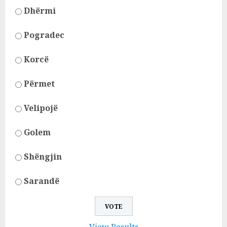
Dhërmi
Pogradec
Korcë
Përmet
Velipojë
Golem
Shëngjin
Sarandë