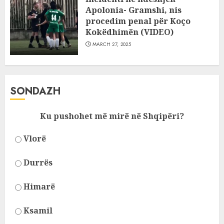
Apolonia- Gramshi, nis
procedim penal për Koço
Kokëdhimën (VIDEO)
MARCH 27, 2025
SONDAZH
Ku pushohet më mirë në Shqipëri?
Vlorë
Durrës
Himarë
Ksamil