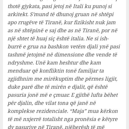
thotë gjykata, pasi jetoj në Itali ku punoj si
arkitekt. S’mund të dhunoj gruan në shtëpi
apo rrugëve të Tiranë, kur fizikisht nuk jam
as në shtëpinë e saj dhe as në Tiranë, por në
një shtet të huaj siç është italia. Ne si ish-
burrë e grua na bashkon vetëm djali ynë pasi
tashmë jetojmë në dimensione dhe vende të
ndryshme. Unë kam heshtur dhe kam
menduar që konfliktin tonë familjar ta
zgjidhnim me mirëkuptim dhe përmes ligjit,
duke parë dhe të mirën e djalit, që është
pasuria jonë më e çmuar. E gjithë lufta bëhet
për djalin, dhe vilat tona që janë në
komplekse rezidenciale. “Maja” mua kërkon
të më nxjerrë totalisht nga pronësia e këtyre
dy pasurive në Tiranë, njëherësh të më