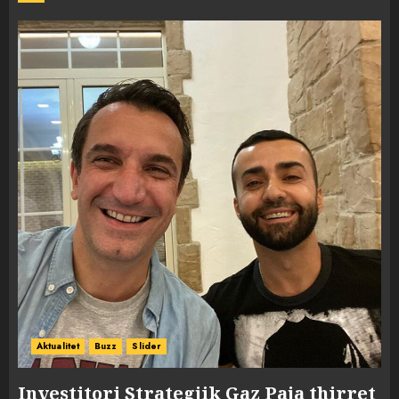
Aktualitet
Buzz
Slider
Investitori Strategjik Gaz Paja thirret