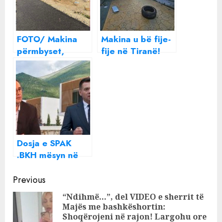
FOTO/ Makina
Makina u bë fije-
përmbyset,
fije në Tiranë!
shoferi shpëton
Hileja e “bosit”,
për “fije floku” ia
si e la policinë
mbath me vrap
me “gisht në
gojë”?
Dosja e SPAK
.BKH mësyn në
resort, a është
Continue
Samir Mane
Previous
biznesmeni qe iu
Reading
“Ndihmë…”, del VIDEO e sherrit të
bllokuan serverat
Majës me bashkëshortin:
Pre
për të fshehur
Shoqërojeni në rajon! Largohu ore