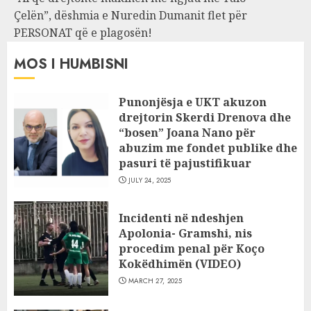
Çelën”, dëshmia e Nuredin Dumanit flet për
PERSONAT që e plagosën!
MOS I HUMBISNI
Punonjësja e UKT akuzon
drejtorin Skerdi Drenova dhe
“bosen” Joana Nano për
abuzim me fondet publike dhe
pasuri të pajustifikuar
JULY 24, 2025
Incidenti në ndeshjen
Apolonia- Gramshi, nis
procedim penal për Koço
Kokëdhimën (VIDEO)
MARCH 27, 2025