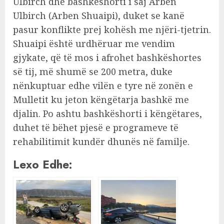
Ulbirch dhe bashkëshorti i saj Arben
Ulbirch (Arben Shuaipi), duket se kanë
pasur konflikte prej kohësh me njëri-tjetrin.
Shuaipi është urdhëruar me vendim
gjykate, që të mos i afrohet bashkëshortes
së tij, më shumë se 200 metra, duke
nënkuptuar edhe vilën e tyre në zonën e
Mulletit ku jeton këngëtarja bashkë me
djalin. Po ashtu bashkëshorti i këngëtares,
duhet të bëhet pjesë e programeve të
rehabilitimit kundër dhunës në familje.
Lexo Edhe: