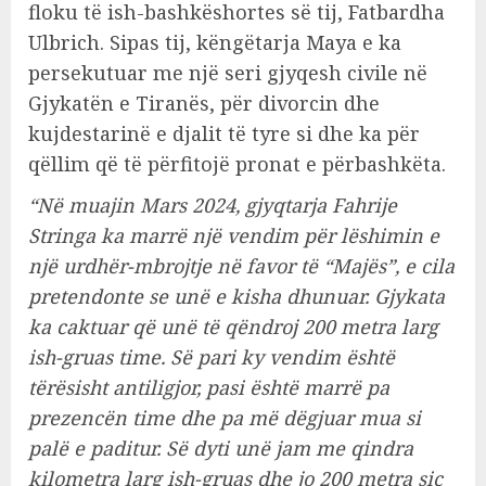
floku të ish-bashkëshortes së tij, Fatbardha
Ulbrich. Sipas tij, këngëtarja Maya e ka
persekutuar me një seri gjyqesh civile në
Gjykatën e Tiranës, për divorcin dhe
kujdestarinë e djalit të tyre si dhe ka për
qëllim që të përfitojë pronat e përbashkëta.
“Në muajin Mars 2024, gjyqtarja Fahrije
Stringa ka marrë një vendim për lëshimin e
një urdhër-mbrojtje në favor të “Majës”, e cila
pretendonte se unë e kisha dhunuar. Gjykata
ka caktuar që unë të qëndroj 200 metra larg
ish-gruas time. Së pari ky vendim është
tërësisht antiligjor, pasi është marrë pa
prezencën time dhe pa më dëgjuar mua si
palë e paditur. Së dyti unë jam me qindra
kilometra larg ish-gruas dhe jo 200 metra siç