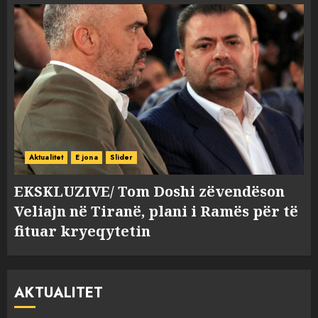
Aktualitet
E jona
Slider
EKSKLUZIVE/ Tom Doshi zëvendëson
Veliajn në Tiranë, plani i Ramës për të
fituar kryeqytetin
AKTUALITET