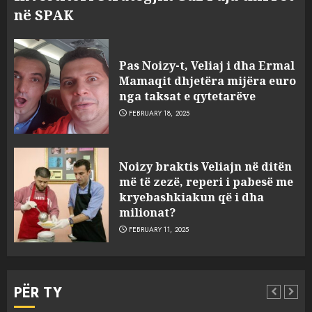
në SPAK
Pas Noizy-t, Veliaj i dha Ermal
Mamaqit dhjetëra mijëra euro
nga taksat e qytetarëve
FEBRUARY 18, 2025
FOTO/ Persona të maskuar
Noizy braktis Veliajn në ditën
sulmuan “One Albania”,
më të zezë, reperi i pabesë me
ngjarja u fsheh. A u vodhën
kryebashkiakun që i dha
serverat?
milionat?
3
MARCH 25, 2025
FEBRUARY 11, 2025
Prokuroria jep pretencën, ja
çfarë dënimi kërkon për
PËR TY
Mariela dhe Antonela
Berishën