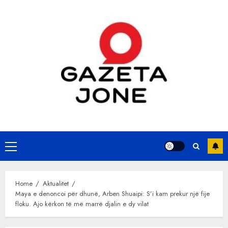
Skip
to
content
Primary
Menu
Home
Aktualitet
Maya e denoncoi për dhunë, Arben Shuaipi: S’i kam prekur një fije
floku. Ajo kërkon të më marrë djalin e dy vilat