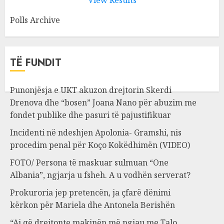
View Results
Polls Archive
TË FUNDIT
Punonjësja e UKT akuzon drejtorin Skerdi
Drenova dhe “bosen” Joana Nano për abuzim me
fondet publike dhe pasuri të pajustifikuar
Incidenti në ndeshjen Apolonia- Gramshi, nis
procedim penal për Koço Kokëdhimën (VIDEO)
FOTO/ Persona të maskuar sulmuan “One
Albania”, ngjarja u fsheh. A u vodhën serverat?
Prokuroria jep pretencën, ja çfarë dënimi
kërkon për Mariela dhe Antonela Berishën
“Ai që drejtonte makinën më ngjau me Talo