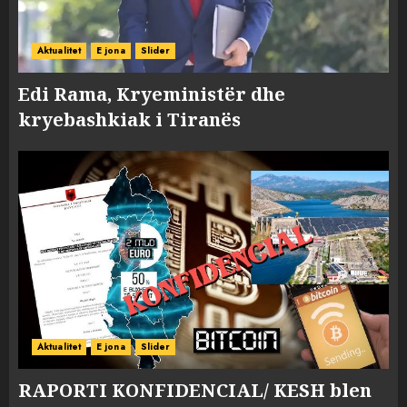
Aktualitet
E jona
Slider
Edi Rama, Kryeministër dhe
kryebashkiak i Tiranës
Aktualitet
E jona
Slider
RAPORTI KONFIDENCIAL/ KESH blen