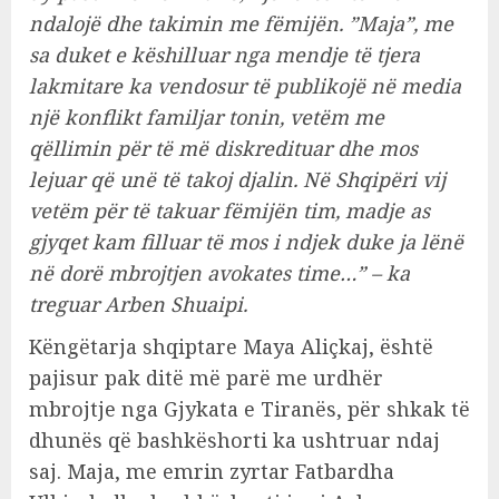
ndalojë dhe takimin me fëmijën. ”Maja”, me
sa duket e këshilluar nga mendje të tjera
lakmitare ka vendosur të publikojë në media
një konflikt familjar tonin, vetëm me
qëllimin për të më diskredituar dhe mos
lejuar që unë të takoj djalin. Në Shqipëri vij
vetëm për të takuar fëmijën tim, madje as
gjyqet kam filluar të mos i ndjek duke ja lënë
në dorë mbrojtjen avokates time…” – ka
treguar Arben Shuaipi.
Këngëtarja shqiptare Maya Aliçkaj, është
pajisur pak ditë më parë me urdhër
mbrojtje nga Gjykata e Tiranës, për shkak të
dhunës që bashkëshorti ka ushtruar ndaj
saj. Maja, me emrin zyrtar Fatbardha