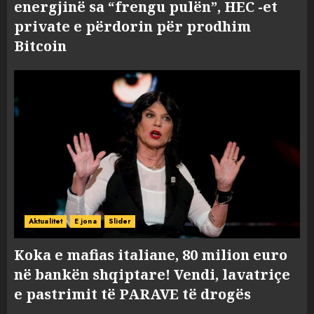
energjinë sa “frengu pulën”, HEC -et
private e përdorin për prodhim
Bitcoin
Aktualitet
E jona
Slider
Koka e mafias italiane, 80 milion euro
në bankën shqiptare! Vendi, lavatriçe
e pastrimit të PARAVE të drogës