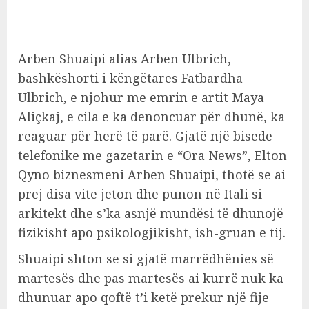
Arben Shuaipi alias Arben Ulbrich,
bashkëshorti i këngëtares Fatbardha
Ulbrich, e njohur me emrin e artit Maya
Aliçkaj, e cila e ka denoncuar për dhunë, ka
reaguar për herë të parë. Gjatë një bisede
telefonike me gazetarin e “Ora News”, Elton
Qyno biznesmeni Arben Shuaipi, thotë se ai
prej disa vite jeton dhe punon në Itali si
arkitekt dhe s’ka asnjë mundësi të dhunojë
fizikisht apo psikologjikisht, ish-gruan e tij.
Shuaipi shton se si gjatë marrëdhënies së
martesës dhe pas martesës ai kurrë nuk ka
dhunuar apo qoftë t’i ketë prekur një fije