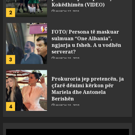
Kokëdhimën (VIDEO)
2
MARCH 27, 2025
FOTO/ Persona të maskuar
sulmuan “One Albania”,
ngjarja u fsheh. A u vodhën
serverat?
3
MARCH 25, 2025
Prokuroria jep pretencën, ja
çfarë dënimi kërkon për
Mariela dhe Antonela
Berishën
4
MARCH 25, 2025
“Ai që drejtonte makinën më
ngjau me Talo Çelën”,