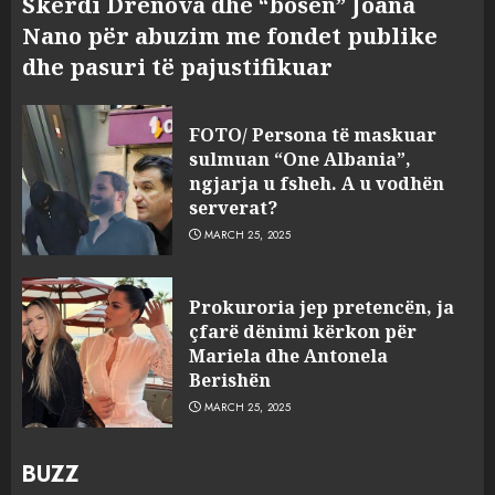
Skerdi Drenova dhe “bosen” Joana
Nano për abuzim me fondet publike
dhe pasuri të pajustifikuar
FOTO/ Persona të maskuar
sulmuan “One Albania”,
ngjarja u fsheh. A u vodhën
serverat?
MARCH 25, 2025
Prokuroria jep pretencën, ja
çfarë dënimi kërkon për
Mariela dhe Antonela
Berishën
MARCH 25, 2025
BUZZ