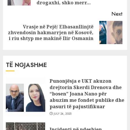
pos
vilat e Arben
drogaxhi, shko merr…
Ahmetajt
Next
Vrasje në Pejë/ Elbasanllinjtë
Next
zhvendosin hakmarrjen në Kosovë,
post:
i riu shtyp me makinë Ilir Osmanin
TË NGJASHME
Punonjësja e UKT akuzon
drejtorin Skerdi Drenova dhe
“bosen” Joana Nano për
abuzim me fondet publike dhe
pasuri të pajustifikuar
JULY 24, 2025
Incidenti në ndeshjen