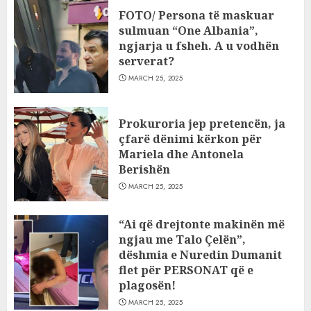
FOTO/ Persona të maskuar
sulmuan “One Albania”,
ngjarja u fsheh. A u vodhën
serverat?
MARCH 25, 2025
Prokuroria jep pretencën, ja
çfarë dënimi kërkon për
Mariela dhe Antonela
Berishën
MARCH 25, 2025
“Ai që drejtonte makinën më
ngjau me Talo Çelën”,
dëshmia e Nuredin Dumanit
flet për PERSONAT që e
plagosën!
MARCH 25, 2025