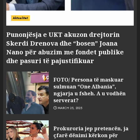
Aktualitet
Punonjësja e UKT akuzon drejtorin
Skerdi Drenova dhe “bosen” Joana
Nano për abuzim me fondet publike
dhe pasuri të pajustifikuar
FOTO/ Persona të maskuar
sulmuan “One Albania”,
ngjarja u fsheh. A u vodhën
serverat?
MARCH 25, 2025
Prokuroria jep pretencën, ja
çfarë dënimi kërkon për