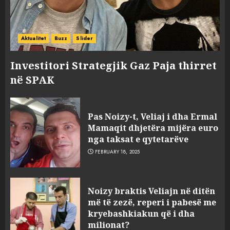
Aktualitet
Buzz
Slider
Investitori Strategjik Gaz Paja thirret
në SPAK
Pas Noizy-t, Veliaj i dha Ermal
Mamaqit dhjetëra mijëra euro
nga taksat e qytetarëve
FEBRUARY 18, 2025
FOTO/ Persona të maskuar
Noizy braktis Veliajn në ditën
sulmuan “One Albania”,
më të zezë, reperi i pabesë me
ngjarja u fsheh. A u vodhën
kryebashkiakun që i dha
serverat?
milionat?
3
MARCH 25, 2025