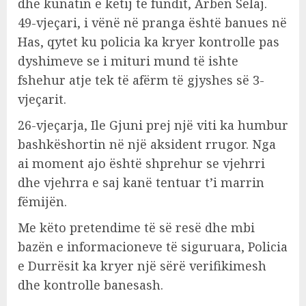
dhe kunatin e këtij të fundit, Arben Selaj.
49-vjeçari, i vënë në pranga është banues në
Has, qytet ku policia ka kryer kontrolle pas
dyshimeve se i mituri mund të ishte
fshehur atje tek të afërm të gjyshes së 3-
vjeçarit.
26-vjeçarja, Ile Gjuni prej një viti ka humbur
bashkëshortin në një aksident rrugor. Nga
ai moment ajo është shprehur se vjehrri
dhe vjehrra e saj kanë tentuar t’i marrin
fëmijën.
Me këto pretendime të së resë dhe mbi
bazën e informacioneve të siguruara, Policia
e Durrësit ka kryer një sërë verifikimesh
dhe kontrolle banesash.