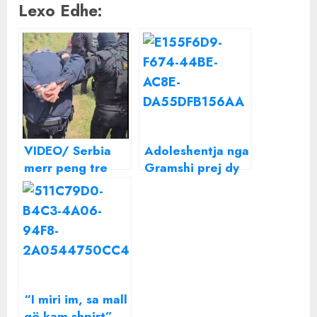
Lexo Edhe:
VIDEO/ Serbia
Adoleshentja nga
merr peng tre
Gramshi prej dy
policë të
ditësh e zhdukur,
Kosovës, del
babai i saj bën
momenti i
denoncim në
rrëmbimit
polici
“I miri im, sa mall
që kam shpirt”,