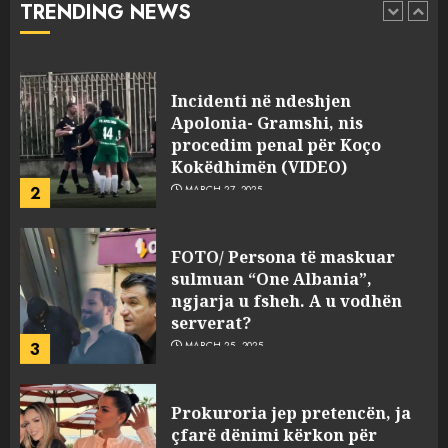
TRENDING NEWS
pasuri të pajustifikuar
1
JULY 24, 2025
Incidenti në ndeshjen
Apolonia- Gramshi, nis
procedim penal për Koço
Kokëdhimën (VIDEO)
2
MARCH 27, 2025
FOTO/ Persona të maskuar
sulmuan “One Albania”,
ngjarja u fsheh. A u vodhën
serverat?
3
MARCH 25, 2025
Prokuroria jep pretencën, ja
çfarë dënimi kërkon për
Mariela dhe Antonela