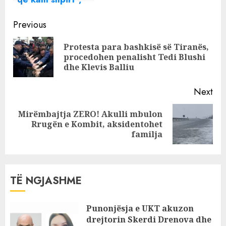
nëna e Sokol
Continue
Olldashit përlot
Previous
me dedikimin për
Reading
Protesta para bashkisë së Tiranës,
të birin
Pre
procedohen penalisht Tedi Blushi
pos
dhe Klevis Balliu
Next
Mirëmbajtja ZERO! Akulli mbulon
Next
Rrugën e Kombit, aksidentohet
post:
familja
TË NGJASHME
Punonjësja e UKT akuzon
drejtorin Skerdi Drenova dhe