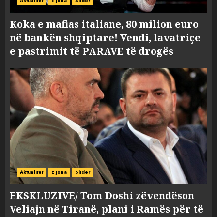
Aktualitet
E jona
Slider
Koka e mafias italiane, 80 milion euro
në bankën shqiptare! Vendi, lavatriçe
e pastrimit të PARAVE të drogës
Aktualitet
E jona
Slider
EKSKLUZIVE/ Tom Doshi zëvendëson
Veliajn në Tiranë, plani i Ramës për të