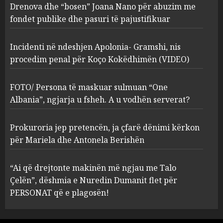
procedim penal për Koço
Drenova dhe “bosen” Joana Nano për abuzim me
Kokëdhimën (VIDEO)
fondet publike dhe pasuri të pajustifikuar
2
MARCH 27, 2025
Incidenti në ndeshjen Apolonia- Gramshi, nis
procedim penal për Koço Kokëdhimën (VIDEO)
FOTO/ Persona të maskuar
sulmuan “One Albania”,
ngjarja u fsheh. A u vodhën
FOTO/ Persona të maskuar sulmuan “One
serverat?
Albania”, ngjarja u fsheh. A u vodhën serverat?
3
MARCH 25, 2025
Prokuroria jep pretencën, ja çfarë dënimi kërkon
Prokuroria jep pretencën, ja
për Mariela dhe Antonela Berishën
çfarë dënimi kërkon për
Mariela dhe Antonela
“Ai që drejtonte makinën më ngjau me Talo
Berishën
Çelën”, dëshmia e Nuredin Dumanit flet për
4
MARCH 25, 2025
PERSONAT që e plagosën!
“Ai që drejtonte makinën më