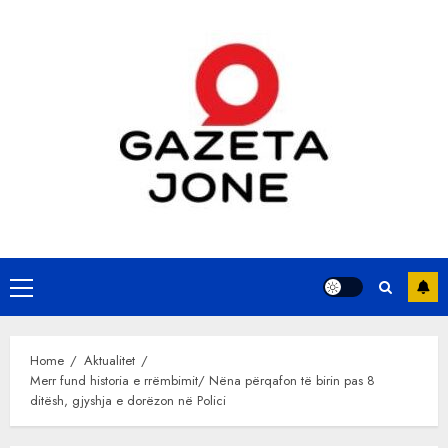
Skip
to
content
Primary
Menu
Home
Aktualitet
Merr fund historia e rrëmbimit/ Nëna përqafon të birin pas 8
ditësh, gjyshja e dorëzon në Polici