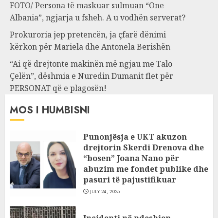
FOTO/ Persona të maskuar sulmuan “One
Albania”, ngjarja u fsheh. A u vodhën serverat?
Prokuroria jep pretencën, ja çfarë dënimi
kërkon për Mariela dhe Antonela Berishën
“Ai që drejtonte makinën më ngjau me Talo
Çelën”, dëshmia e Nuredin Dumanit flet për
PERSONAT që e plagosën!
MOS I HUMBISNI
Punonjësja e UKT akuzon
drejtorin Skerdi Drenova dhe
“bosen” Joana Nano për
abuzim me fondet publike dhe
pasuri të pajustifikuar
JULY 24, 2025
Incidenti në ndeshjen