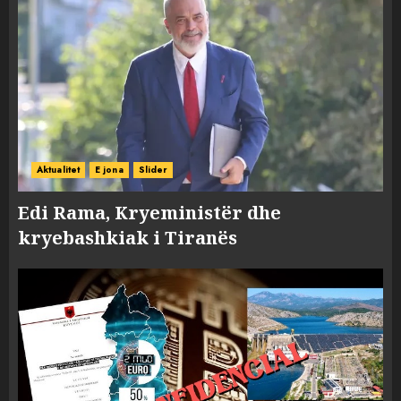
Aktualitet
E jona
Slider
Edi Rama, Kryeministër dhe
kryebashkiak i Tiranës