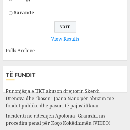
Sarandë
View Results
Polls Archive
TË FUNDIT
Punonjësja e UKT akuzon drejtorin Skerdi
Drenova dhe “bosen” Joana Nano për abuzim me
fondet publike dhe pasuri të pajustifikuar
Incidenti në ndeshjen Apolonia- Gramshi, nis
procedim penal për Koço Kokëdhimën (VIDEO)