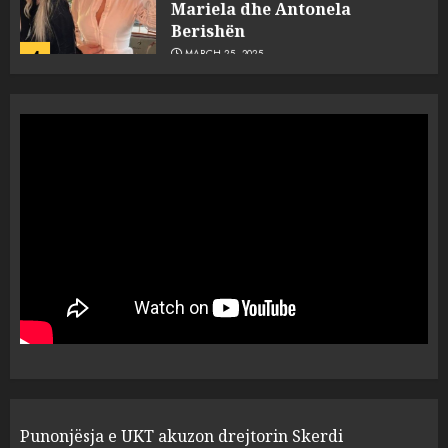
Berishën
4
MARCH 25, 2025
“Ai që drejtonte makinën më
ngjau me Talo Çelën”,
dëshmia e Nuredin Dumanit
flet për PERSONAT që e
plagosën!
5
MARCH 25, 2025
Punonjësja e UKT akuzon
drejtorin Skerdi Drenova dhe
“bosen” Joana Nano për
abuzim me fondet publike dhe
pasuri të pajustifikuar
1
JULY 24, 2025
Incidenti në ndeshjen
Punonjësja e UKT akuzon drejtorin Skerdi
Apolonia- Gramshi, nis