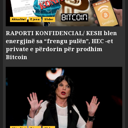
Aktualitet
E jona
Slider
RAPORTI KONFIDENCIAL/ KESH blen
energjinë sa “frengu pulën”, HEC -et
private e përdorin për prodhim
Bitcoin