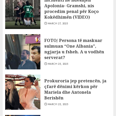
Apolonia- Gramshi, nis
procedim penal për Koço
Kokëdhimën (VIDEO)
MARCH 27, 2025
FOTO/ Persona të maskuar
sulmuan “One Albania”,
ngjarja u fsheh. A u vodhën
serverat?
MARCH 25, 2025
Prokuroria jep pretencën, ja
çfarë dënimi kërkon për
Mariela dhe Antonela
Berishën
MARCH 25, 2025