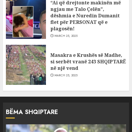
“Ai që drejtonte makinën më
ngjau me Talo Çelën”,
dëshmia e Nuredin Dumanit
flet për PERSONAT që e
plagosën!
MARCH 25, 2025
Masakra e Krushës së Madhe,
si serbët vranë 243 SHQIPTARË
në një vend
MARCH 25, 2025
BËMA SHQIPTARE