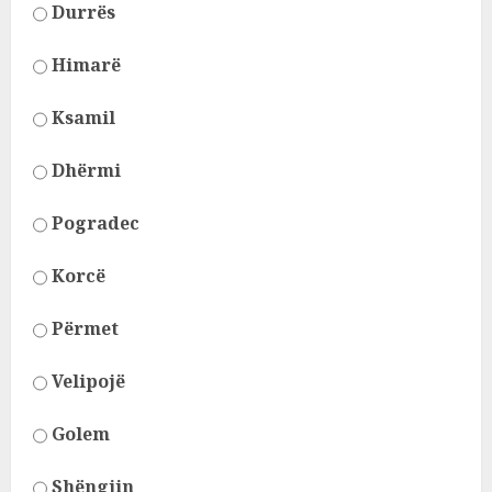
Durrës
Himarë
Ksamil
Dhërmi
Pogradec
Korcë
Përmet
Velipojë
Golem
Shëngjin