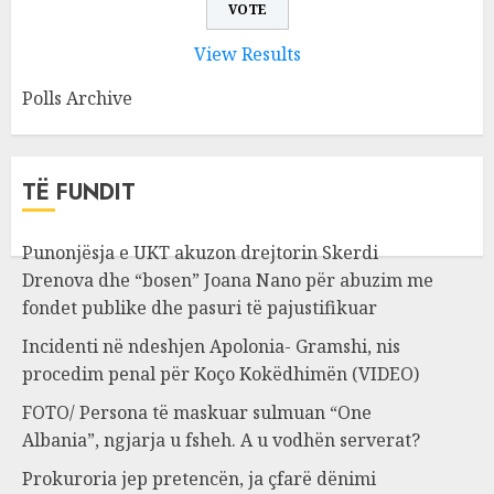
View Results
Polls Archive
TË FUNDIT
Punonjësja e UKT akuzon drejtorin Skerdi
Drenova dhe “bosen” Joana Nano për abuzim me
fondet publike dhe pasuri të pajustifikuar
Incidenti në ndeshjen Apolonia- Gramshi, nis
procedim penal për Koço Kokëdhimën (VIDEO)
FOTO/ Persona të maskuar sulmuan “One
Albania”, ngjarja u fsheh. A u vodhën serverat?
Prokuroria jep pretencën, ja çfarë dënimi