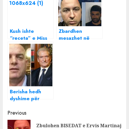
Kush ishte
Zbardhen
“receta” e Miss
mesazhet në
Shqipërisë që
“Sky” dhe
zhduku Ervis
“Encro”: Enver
Martinajn?
Bajri, Ervis
Martinaj dhe
biznesmeni
Pëllumb Gjoka
planifikuan
Berisha hedh
ekzekutimet në
dyshime për
Shkodër
vdekjen e Enver
Continue
Sheshit: E vrau
Previous
mafia e
Reading
Zbulohen BISEDAT e Ervis Martinaj
inceneratorëve