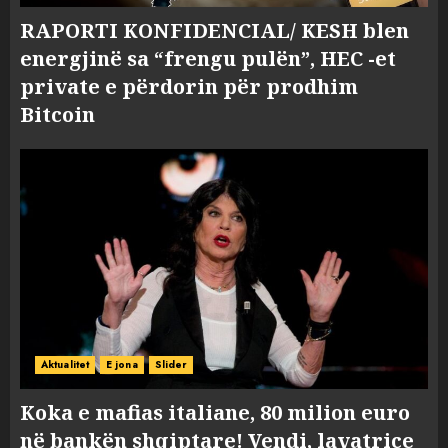
RAPORTI KONFIDENCIAL/ KESH blen
energjinë sa “frengu pulën”, HEC -et
private e përdorin për prodhim
Bitcoin
Aktualitet
E jona
Slider
Koka e mafias italiane, 80 milion euro
në bankën shqiptare! Vendi, lavatriçe