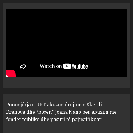
“Ai që drejtonte makinën më
ngjau me Talo Çelën”,
dëshmia e Nuredin Dumanit
flet për PERSONAT që e
plagosën!
5
MARCH 25, 2025
Punonjësja e UKT akuzon
drejtorin Skerdi Drenova dhe
“bosen” Joana Nano për
abuzim me fondet publike dhe
pasuri të pajustifikuar
1
JULY 24, 2025
Incidenti në ndeshjen
Punonjësja e UKT akuzon drejtorin Skerdi
Apolonia- Gramshi, nis
procedim penal për Koço
Drenova dhe “bosen” Joana Nano për abuzim me
Kokëdhimën (VIDEO)
fondet publike dhe pasuri të pajustifikuar
2
MARCH 27, 2025