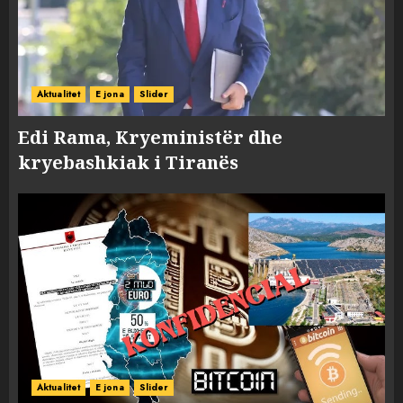
Aktualitet
E jona
Slider
Edi Rama, Kryeministër dhe
kryebashkiak i Tiranës
Aktualitet
E jona
Slider