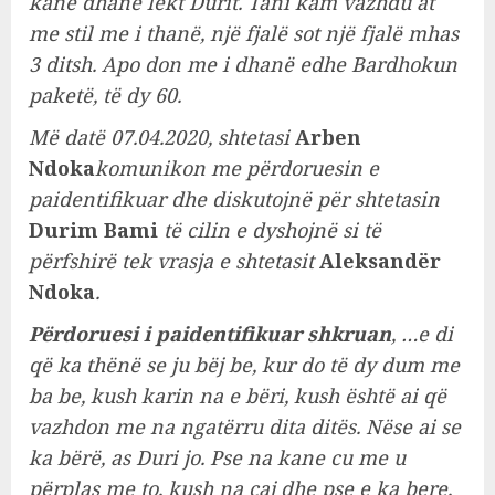
kanë dhanë lekt Durit. Tani kam vazhdu at
me stil me i thanë, një fjalë sot një fjalë mhas
3 ditsh. Apo don me i dhanë edhe Bardhokun
paketë, të dy 60.
Më datë 07.04.2020, shtetasi
Arben
Ndoka
komunikon me përdoruesin e
paidentifikuar dhe diskutojnë për shtetasin
Durim Bami
të cilin e dyshojnë si të
përfshirë tek vrasja e shtetasit
Aleksandër
Ndoka
.
Përdoruesi i paidentifikuar shkruan
, …e di
që ka thënë se ju bëj be, kur do të dy dum me
ba be, kush karin na e bëri, kush është ai që
vazhdon me na ngatërru dita ditës. Nëse ai se
ka bërë, as Duri jo. Pse na kane cu me u
përplas me to, kush na caj dhe pse e ka bere,