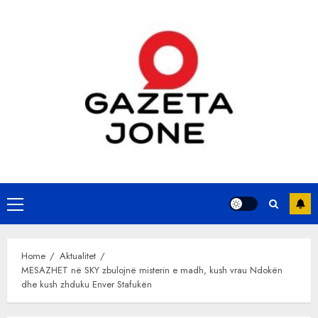
Skip
to
content
Primary
Menu
Home
Aktualitet
MESAZHET në SKY zbulojnë misterin e madh, kush vrau Ndokën
dhe kush zhduku Enver Stafukën