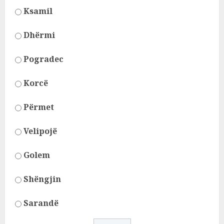
Ksamil
Dhërmi
Pogradec
Korcë
Përmet
Velipojë
Golem
Shëngjin
Sarandë