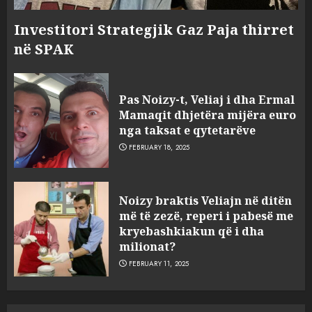
Investitori Strategjik Gaz Paja thirret
në SPAK
Pas Noizy-t, Veliaj i dha Ermal
Mamaqit dhjetëra mijëra euro
nga taksat e qytetarëve
FEBRUARY 18, 2025
FOTO/ Persona të maskuar
Noizy braktis Veliajn në ditën
sulmuan “One Albania”,
më të zezë, reperi i pabesë me
ngjarja u fsheh. A u vodhën
kryebashkiakun që i dha
serverat?
milionat?
3
MARCH 25, 2025
FEBRUARY 11, 2025
Prokuroria jep pretencën, ja