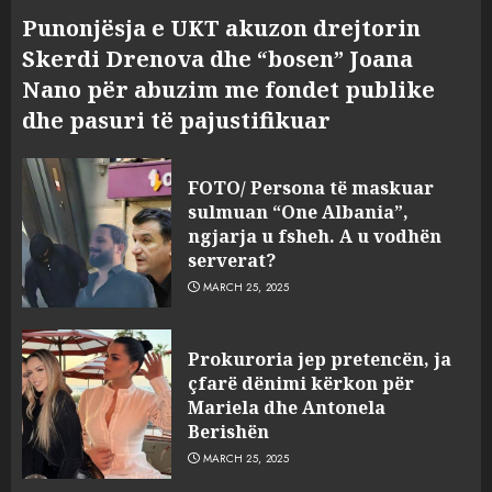
Punonjësja e UKT akuzon drejtorin
Skerdi Drenova dhe “bosen” Joana
Nano për abuzim me fondet publike
dhe pasuri të pajustifikuar
FOTO/ Persona të maskuar
sulmuan “One Albania”,
ngjarja u fsheh. A u vodhën
serverat?
MARCH 25, 2025
Prokuroria jep pretencën, ja
çfarë dënimi kërkon për
Mariela dhe Antonela
Berishën
MARCH 25, 2025