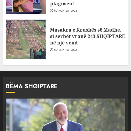
plagosën!
MARCH 25, 2025
Masakra e Krushës së Madhe,
si serbët vranë 243 SHQIPTARË
në një vend
MARCH 25, 2025
BËMA SHQIPTARE