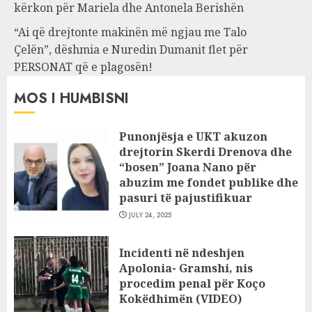
kërkon për Mariela dhe Antonela Berishën
“Ai që drejtonte makinën më ngjau me Talo
Çelën”, dëshmia e Nuredin Dumanit flet për
PERSONAT që e plagosën!
MOS I HUMBISNI
Punonjësja e UKT akuzon
drejtorin Skerdi Drenova dhe
“bosen” Joana Nano për
abuzim me fondet publike dhe
pasuri të pajustifikuar
JULY 24, 2025
Incidenti në ndeshjen
Apolonia- Gramshi, nis
procedim penal për Koço
Kokëdhimën (VIDEO)