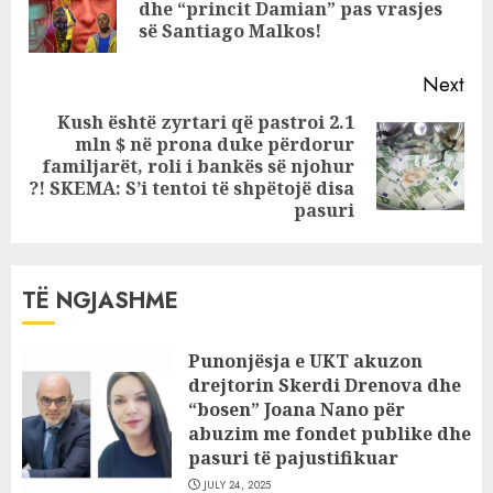
Pre
dhe “princit Damian” pas vrasjes
pos
së Santiago Malkos!
Next
Kush është zyrtari që pastroi 2.1
mln $ në prona duke përdorur
Next
familjarët, roli i bankës së njohur
post:
?! SKEMA: S’i tentoi të shpëtojë disa
pasuri
TË NGJASHME
Punonjësja e UKT akuzon
drejtorin Skerdi Drenova dhe
“bosen” Joana Nano për
abuzim me fondet publike dhe
pasuri të pajustifikuar
JULY 24, 2025