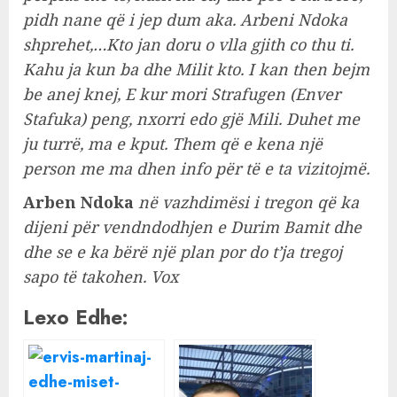
pidh nane që i jep dum aka. Arbeni Ndoka
shprehet,…Kto jan doru o vlla gjith co thu ti.
Kahu ja kun ba dhe Milit kto. I kan then bejm
be anej knej, E kur mori Strafugen (Enver
Stafuka) peng, nxorri edo gjë Mili. Duhet me
ju turrë, ma e kput. Them që e kena një
person me ma dhen info për të e ta vizitojmë.
Arben Ndoka
në vazhdimësi i tregon që ka
dijeni për vendndodhjen e Durim Bamit dhe
dhe se e ka bërë një plan por do t’ja tregoj
sapo të takohen. Vox
Lexo Edhe: