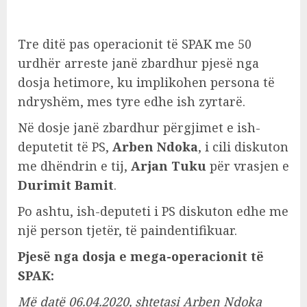
Tre ditë pas operacionit të SPAK me 50
urdhër arreste janë zbardhur pjesë nga
dosja hetimore, ku implikohen persona të
ndryshëm, mes tyre edhe ish zyrtarë.
Në dosje janë zbardhur përgjimet e ish-
deputetit të PS,
Arben Ndoka
, i cili diskuton
me dhëndrin e tij,
Arjan Tuku
për vrasjen e
Durimit Bamit
.
Po ashtu, ish-deputeti i PS diskuton edhe me
një person tjetër, të paindentifikuar.
Pjesë nga dosja e mega-operacionit të
SPAK:
Më datë 06.04.2020, shtetasi Arben Ndoka