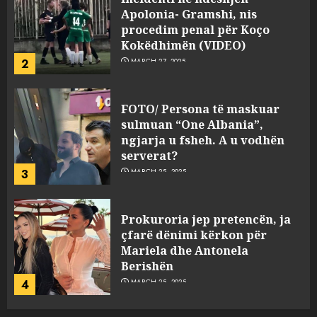
Apolonia- Gramshi, nis
procedim penal për Koço
Kokëdhimën (VIDEO)
2
MARCH 27, 2025
FOTO/ Persona të maskuar
sulmuan “One Albania”,
ngjarja u fsheh. A u vodhën
serverat?
3
MARCH 25, 2025
Prokuroria jep pretencën, ja
çfarë dënimi kërkon për
Mariela dhe Antonela
Berishën
4
MARCH 25, 2025