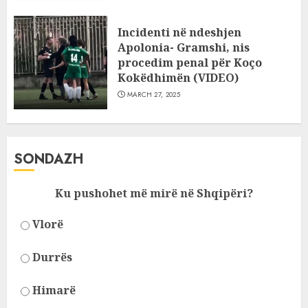
Incidenti në ndeshjen
Apolonia- Gramshi, nis
procedim penal për Koço
Kokëdhimën (VIDEO)
MARCH 27, 2025
SONDAZH
Ku pushohet më mirë në Shqipëri?
Vlorë
Durrës
Himarë