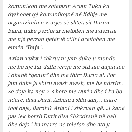
komunikon me shtetasin Arian Tuku ku
dyshohet që komunikojnë në lidhje me
organizimin e vrasjes së shtetasit Durim
Bami, duke përdorur metodën me ndërrim
me një person tjetër të cilit i drejtohen me
emrin “
Daja
”.
Arian Tuku
i shkruan: Jam duke u mundu
me bo një far dallavereje me stil me dajën me
i dhanë “qenin” dhe me thirr Durin al. Por
jam duke ja shiru avash avash, me ba ndrrim.
Se daja ka nejt 2-3 here me Durin dhe i ka bo
ndere, daja Durit. Arbeni i shkruan, …efare
thot daja, Bardhi? Arjani i shkruan që….I kanë
pas lek borxh Durit disa Shkodranë në hali
dhe daja i ka marrë në telefon dhe ato ja