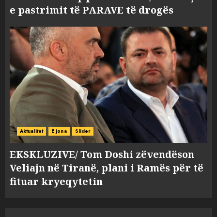
e pastrimit të PARAVE të drogës
Aktualitet
E jona
Slider
EKSKLUZIVE/ Tom Doshi zëvendëson
Veliajn në Tiranë, plani i Ramës për të
fituar kryeqytetin