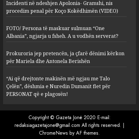
Incidenti në ndeshjen Apolonia- Gramshi, nis
procedim penal për Koço Kokëdhimën (VIDEO)
FOTO/ Persona të maskuar
sulmuan “One Albania”,
ngjarja u fsheh. A u vodhën
FOTO/ Persona të maskuar sulmuan “One
serverat?
Albania”, ngjarja u fsheh. A u vodhën serverat?
3
MARCH 25, 2025
Prokuroria jep pretencën, ja çfarë dënimi kërkon
Prokuroria jep pretencën, ja
për Mariela dhe Antonela Berishën
çfarë dënimi kërkon për
Mariela dhe Antonela
“Ai që drejtonte makinën më ngjau me Talo
Berishën
Çelën”, dëshmia e Nuredin Dumanit flet për
4
MARCH 25, 2025
PERSONAT që e plagosën!
“Ai që drejtonte makinën më
ngjau me Talo Çelën”,
Copyright © Gazeta Jonë 2020 E-mail:
dëshmia e Nuredin Dumanit
redaksiagazetajone@gmail.com
All rights reserved.
|
flet për PERSONAT që e
ChromeNews
by AF themes.
plagosën!
5