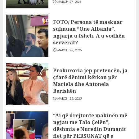
MARCH 27, 2025
FOTO/ Persona të maskuar
sulmuan “One Albania”,
ngjarja u fsheh. A u vodhën
serverat?
MARCH 25, 2025
Prokuroria jep pretencën, ja
çfarë dënimi kërkon për
Mariela dhe Antonela
Berishën
MARCH 25, 2025
“Ai që drejtonte makinën më
ngjau me Talo Çelën”,
dëshmia e Nuredin Dumanit
flet për PERSONAT që e