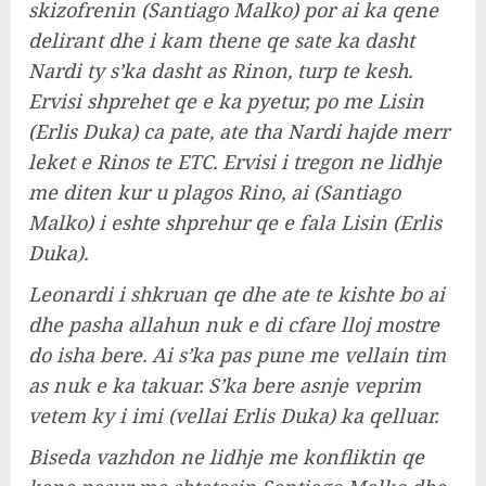
skizofrenin (Santiago Malko) por ai ka qene
delirant dhe i kam thene qe sate ka dasht
Nardi ty s’ka dasht as Rinon, turp te kesh.
Ervisi shprehet qe e ka pyetur, po me Lisin
(Erlis Duka) ca pate, ate tha Nardi hajde merr
leket e Rinos te ETC. Ervisi i tregon ne lidhje
me diten kur u plagos Rino, ai (Santiago
Malko) i eshte shprehur qe e fala Lisin (Erlis
Duka).
Leonardi i shkruan qe dhe ate te kishte bo ai
dhe pasha allahun nuk e di cfare lloj mostre
do isha bere. Ai s’ka pas pune me vellain tim
as nuk e ka takuar. S’ka bere asnje veprim
vetem ky i imi (vellai Erlis Duka) ka qelluar.
Biseda vazhdon ne lidhje me konfliktin qe