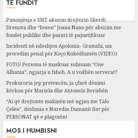
TË FUNDIT
Punonjësja e UKT akuzon drejtorin Skerdi
Drenova dhe “bosen” Joana Nano për abuzim me
fondet publike dhe pasuri të pajustifikuar
Incidenti në ndeshjen Apolonia- Gramshi, nis
procedim penal për Koço Kokëdhimën (VIDEO)
FOTO/ Persona të maskuar sulmuan “One
Albania”, ngjarja u fsheh. A u vodhën serverat?
Prokuroria jep pretencën, ja çfarë dënimi
kërkon për Mariela dhe Antonela Berishën
“Ai që drejtonte makinën më ngjau me Talo
Çelën”, dëshmia e Nuredin Dumanit flet për
PERSONAT që e plagosën!
MOS I HUMBISNI