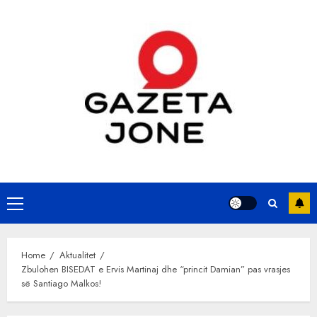
Skip
to
content
Primary
Menu
Home
Aktualitet
Zbulohen BISEDAT e Ervis Martinaj dhe “princit Damian” pas vrasjes
së Santiago Malkos!