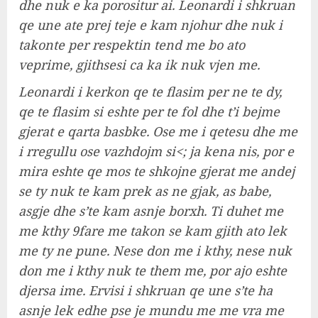
dhe nuk e ka porositur ai. Leonardi i shkruan
qe une ate prej teje e kam njohur dhe nuk i
takonte per respektin tend me bo ato
veprime, gjithsesi ca ka ik nuk vjen me.
Leonardi i kerkon qe te flasim per ne te dy,
qe te flasim si eshte per te fol dhe t’i bejme
gjerat e qarta basbke. Ose me i qetesu dhe me
i rregullu ose vazhdojm si<; ja kena nis, por e
mira eshte qe mos te shkojne gjerat me andej
se ty nuk te kam prek as ne gjak, as babe,
asgje dhe s’te kam asnje borxh. Ti duhet me
me kthy 9fare me takon se kam gjith ato lek
me ty ne pune. Nese don me i kthy, nese nuk
don me i kthy nuk te them me, por ajo eshte
djersa ime. Ervisi i shkruan qe une s’te ha
asnje lek edhe pse je mundu me me vra me