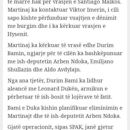
të marrë hak për vrasjen e Santiago Malkos.
Martinaj ka kontaktuar Viktor Imerin, i cili
sapo kishte përfunduar vuajtjen e dënimit
me burgim dhe i ka kërkuar vrasjen e
Hysenit.
Martinaj ka kërkuar të vrasë edhe Durim
Bamin, ngjarje për të cilën ka bashkëpunuar
me ish-deputetin Arben Ndoka, Emiljano
Shullazin dhe Aldo Avdylajn.
Nga ana tjetër, Durim Bami ka lidhur
aleancë me Leonard Dukën, armikun e
përbetuar të ish-bosit të lojërave të fatit.
Bami e Duka kishin planifikuar eliminimin e
Martinajt dhe të ish-deputetit Arben Ndoka.
Gjatë operacionit, sipas SPAK, janë gjetur