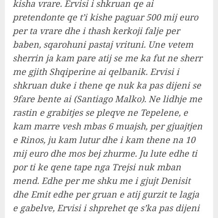
kisha vrare. Ervisi i shkruan qe ai
pretendonte qe t’i kishe paguar 500 mij euro
per ta vrare dhe i thash kerkoji falje per
baben, sqarohuni pastaj vrituni. Une vetem
sherrin ja kam pare atij se me ka fut ne sherr
me gjith Shqiperine ai qelbanik. Ervisi i
shkruan duke i thene qe nuk ka pas dijeni se
9fare bente ai (Santiago Malko). Ne lidhje me
rastin e grabitjes se pleqve ne Tepelene, e
kam marre vesh mbas 6 muajsh, per gjuajtjen
e Rinos, ju kam lutur dhe i kam thene na 10
mij euro dhe mos bej zhurme. Ju lute edhe ti
por ti ke qene tape nga Trejsi nuk mban
mend. Edhe per me shku me i gjujt Denisit
dhe Emit edhe per gruan e atij gurzit te lagja
e gabelve, Ervisi i shprehet qe s’ka pas dijeni