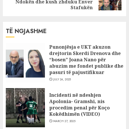
Ndokën dhe kush zhduku Enver
post:
Stafukën
TË NGJASHME
Punonjësja e UKT akuzon
drejtorin Skerdi Drenova dhe
“bosen” Joana Nano për
abuzim me fondet publike dhe
pasuri të pajustifikuar
JULY 24, 2025
Incidenti në ndeshjen
Apolonia- Gramshi, nis
procedim penal për Koço
Kokëdhimën (VIDEO)
MARCH 27, 2025