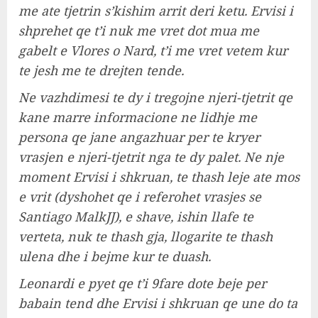
me ate tjetrin s’kishim arrit deri ketu. Ervisi i
shprehet qe t’i nuk me vret dot mua me
gabelt e Vlores o Nard, t’i me vret vetem kur
te jesh me te drejten tende.
Ne vazhdimesi te dy i tregojne njeri-tjetrit qe
kane marre informacione ne lidhje me
persona qe jane angazhuar per te kryer
vrasjen e njeri-tjetrit nga te dy palet. Ne nje
moment Ervisi i shkruan, te thash leje ate mos
e vrit (dyshohet qe i referohet vrasjes se
Santiago MalkJJ), e shave, ishin llafe te
verteta, nuk te thash gja, llogarite te thash
ulena dhe i bejme kur te duash.
Leonardi e pyet qe t’i 9fare dote beje per
babain tend dhe Ervisi i shkruan qe une do ta