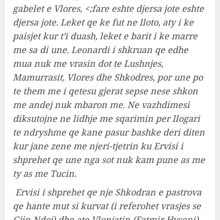
gabelet e Vlores, <;fare eshte djersa jote eshte
djersa jote. Leket qe ke fut ne lloto, aty i ke
paisjet kur t’i duash, leket e barit i ke marre
me sa di une. Leonardi i shkruan qe edhe
mua nuk me vrasin dot te Lushnjes,
Mamurrasit, Vlores dhe Shkodres, por une po
te them me i qetesu gjerat sepse nese shkon
me andej nuk mbaron me. Ne vazhdimesi
diksutojne ne lidhje me sqarimin per llogari
te ndryshme qe kane pasur bashke deri diten
kur jane zene me njeri-tjetrin ku Ervisi i
shprehet qe une nga sot nuk kam pune as me
ty as me Tucin.
Ervisi i shprehet qe nje Shkodran e pastrova
qe hante mut si kurvat (i referohet vrasjes se
Gjin Ndoj) dhe ate Vlonjatin (Fatmir Hyseni)