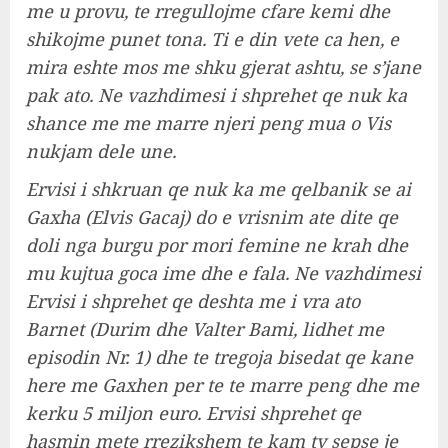
me u provu, te rregullojme cfare kemi dhe
shikojme punet tona. Ti e din vete ca hen, e
mira eshte mos me shku gjerat ashtu, se s’jane
pak ato. Ne vazhdimesi i shprehet qe nuk ka
shance me me marre njeri peng mua o Vis
nukjam dele une.
Ervisi i shkruan qe nuk ka me qelbanik se ai
Gaxha (Elvis Gacaj) do e vrisnim ate dite qe
doli nga burgu por mori femine ne krah dhe
mu kujtua goca ime dhe e fala. Ne vazhdimesi
Ervisi i shprehet qe deshta me i vra ato
Barnet (Durim dhe Valter Bami, lidhet me
episodin Nr. 1) dhe te tregoja bisedat qe kane
here me Gaxhen per te te marre peng dhe me
kerku 5 miljon euro. Ervisi shprehet qe
hasmin mete rrezikshem te kam ty sepse je