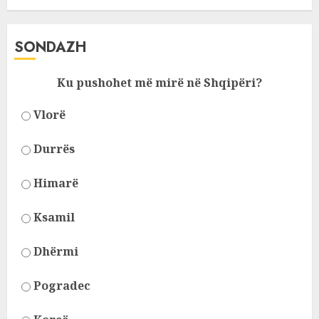
SONDAZH
Ku pushohet më mirë në Shqipëri?
Vlorë
Durrës
Himarë
Ksamil
Dhërmi
Pogradec