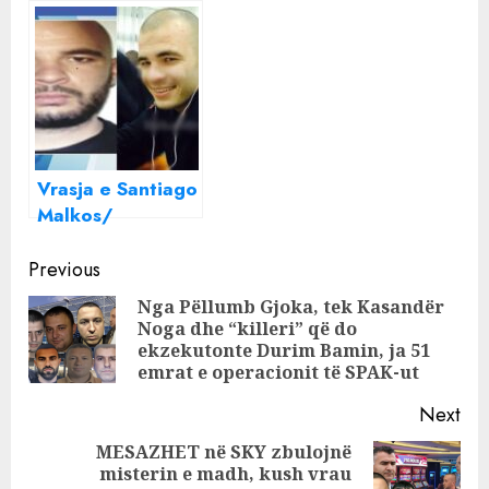
dëshmia e Blendi
parë për
Tetës: Ervis
ekzekutimin e
Martinaj tha se
Santiago Malkos,
do të më vriste
Duka rrëfen dhe
dhe do të më
njohjen me Vis
muroste!
Martinajn
Vrasja e Santiago
Malkos/
“Martinaj do ta
Continue
muroste”,
Previous
zbardhet
Reading
Nga Pëllumb Gjoka, tek Kasandër
dëshmia e Ilir
Noga dhe “killeri” që do
Pre
Selmanit: S’kam
ekzekutonte Durim Bamin, ja 51
pos
gisht, provat u
emrat e operacionit të SPAK-ut
manipuluan. U
Next
paguan…
MESAZHET në SKY zbulojnë
misterin e madh, kush vrau
Next