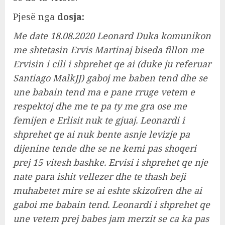
Pjesë nga
dosja:
Me date 18.08.2020 Leonard Duka komunikon
me shtetasin Ervis Martinaj biseda fillon me
Ervisin i cili i shprehet qe ai (duke ju referuar
Santiago MalkJJ) gaboj me baben tend dhe se
une babain tend ma e pane rruge vetem e
respektoj dhe me te pa ty me gra ose me
femijen e Erlisit nuk te gjuaj. Leonardi i
shprehet qe ai nuk bente asnje levizje pa
dijenine tende dhe se ne kemi pas shoqeri
prej 15 vitesh bashke. Ervisi i shprehet qe nje
nate para ishit vellezer dhe te thash beji
muhabetet mire se ai eshte skizofren dhe ai
gaboi me babain tend. Leonardi i shprehet qe
une vetem prej babes jam merzit se ca ka pas