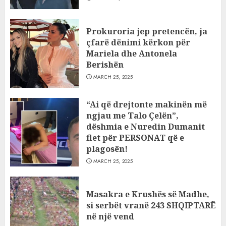
Prokuroria jep pretencën, ja
çfarë dënimi kërkon për
Mariela dhe Antonela
Berishën
MARCH 25, 2025
“Ai që drejtonte makinën më
ngjau me Talo Çelën”,
dëshmia e Nuredin Dumanit
flet për PERSONAT që e
plagosën!
MARCH 25, 2025
Masakra e Krushës së Madhe,
si serbët vranë 243 SHQIPTARË
në një vend