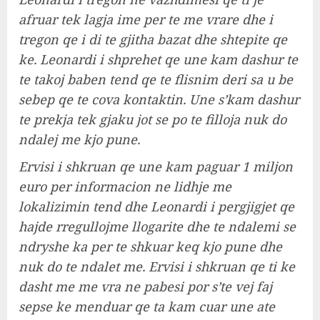
afruar tek lagja ime per te me vrare dhe i
tregon qe i di te gjitha bazat dhe shtepite qe
ke. Leonardi i shprehet qe une kam dashur te
te takoj baben tend qe te flisnim deri sa u be
sebep qe te cova kontaktin. Une s’kam dashur
te prekja tek gjaku jot se po te filloja nuk do
ndalej me kjo pune.
Ervisi i shkruan qe une kam paguar 1 miljon
euro per informacion ne lidhje me
lokalizimin tend dhe Leonardi i pergjigjet qe
hajde rregullojme llogarite dhe te ndalemi se
ndryshe ka per te shkuar keq kjo pune dhe
nuk do te ndalet me. Ervisi i shkruan qe ti ke
dasht me me vra ne pabesi por s’te vej faj
sepse ke menduar qe ta kam cuar une ate