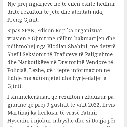
Një prej ngjarjeve në të cilën është hedhur
dritë rezulton të jetë dhe atentati ndaj
Preng Gjinit.
Sipas SPAK, Edison Reçi ka organizuar
vrasjen e Gjinit me qëllim hakmarrjen dhe
ndihmohej nga Klodian Shahini, me detyrë
Shef i Seksionit të Trafiqeve të Paligjshme
dhe Narkotikëve në Drejtorinë Vendore të
Policisë, Lezhë, që i jepte informacion në
lidhje me automjetet dhe hyrje-daljet e
Gjinit.
I shumëkërkuari që rezulton i zhdukur pa
gjurmë që prej 9 gushtit të vitit 2022, Ervis
Martinaj ka kërkuar të vrasë Fatmir
Hysenin, i njohur ndryshe dhe si Doqja për