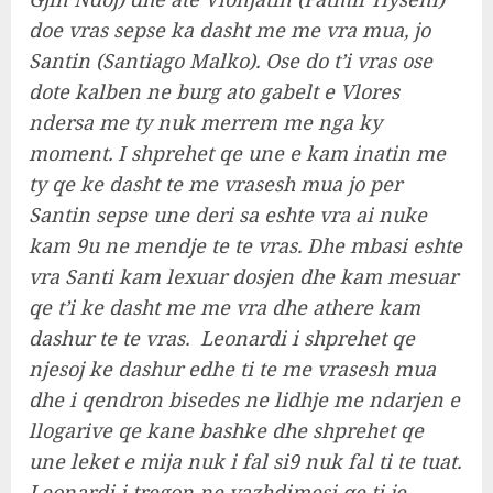
doe vras sepse ka dasht me me vra mua, jo
Santin (Santiago Malko). Ose do t’i vras ose
dote kalben ne burg ato gabelt e Vlores
ndersa me ty nuk merrem me nga ky
moment. I shprehet qe une e kam inatin me
ty qe ke dasht te me vrasesh mua jo per
Santin sepse une deri sa eshte vra ai nuke
kam 9u ne mendje te te vras. Dhe mbasi eshte
vra Santi kam lexuar dosjen dhe kam mesuar
qe t’i ke dasht me me vra dhe athere kam
dashur te te vras. Leonardi i shprehet qe
njesoj ke dashur edhe ti te me vrasesh mua
dhe i qendron bisedes ne lidhje me ndarjen e
llogarive qe kane bashke dhe shprehet qe
une leket e mija nuk i fal si9 nuk fal ti te tuat.
Leonardi i tregon ne vazhdimesi qe ti je