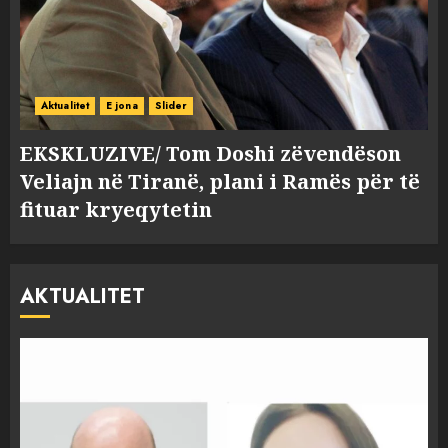
Aktualitet
E jona
Slider
EKSKLUZIVE/ Tom Doshi zëvendëson
Veliajn në Tiranë, plani i Ramës për të
fituar kryeqytetin
AKTUALITET