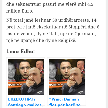
dhe sekuestruar pasuri me vlerë mbi 4,5
milion Euro.
Në total janë lëshuar 50 urdhërarreste, 14
prej tyre janë ekzekutuar në Shqipëri dhe 6
jashtë vendit, dy në Itali, një në Gjermani,
një në Spanjë dhe dy në Belgjikë.
Lexo Edhe:
EKZEKUTIMI i
“Princi Damian”
Santiago Malkos,
flet për herë të