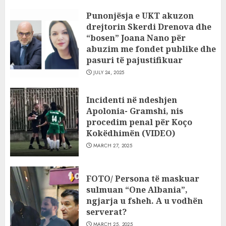
Punonjësja e UKT akuzon
drejtorin Skerdi Drenova dhe
“bosen” Joana Nano për
abuzim me fondet publike dhe
pasuri të pajustifikuar
JULY 24, 2025
Incidenti në ndeshjen
Apolonia- Gramshi, nis
procedim penal për Koço
Kokëdhimën (VIDEO)
MARCH 27, 2025
FOTO/ Persona të maskuar
sulmuan “One Albania”,
ngjarja u fsheh. A u vodhën
serverat?
MARCH 25, 2025