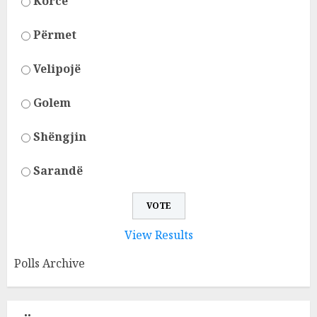
Korcë
Përmet
Velipojë
Golem
Shëngjin
Sarandë
View Results
Polls Archive