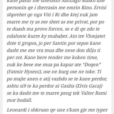
kane pasur me shtetasin Santiago Malko dhe
personin qe i therrasin me emrin Rino. Ervisi
shprehet qe nga Viti i Ri dhe ktej nuk jam
marre me ty as me shtet as me privat, por po
te duash ma provo forcen, se e di qe zdo te
ndalonte kurre ky muhabet. Ato tre Vlonjatet
dote ti gropos, jo per Santin por sepse kane
dasht me me vra mua dhe nese don dilju ti
per zot. Kane bere tender me koken time,
nuk ke bese me mua pa kapur ate “Doqen”
(Fatmir Hyseni), ose ne burg ose ne toke. Ti
po majte anen e atij vazhdo se te kane perdor,
ashtu si9 te ka perdor ai Gaxha (Elvis Gacaj)
se ka dasht me te marre peng tek Valter Bami
mor budall.
Leonardi i shkruan qe une s’kam gje me typer