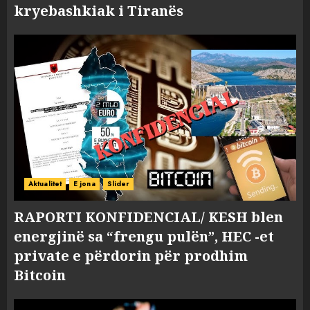
kryebashkiak i Tiranës
Aktualitet
E jona
Slider
RAPORTI KONFIDENCIAL/ KESH blen
energjinë sa “frengu pulën”, HEC -et
private e përdorin për prodhim
Bitcoin