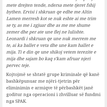
mete drejten tende, ndersa mete tjeret fshij
bythen. Ervisi i shkruan qe edhe me Altin
Lamen merresh kot se nuk eshte ai me trim
se ty, as me i zgjuar dhe as me me shume
zemer dhe per ate une flej ne lulishte.
Leonardi i shkruan qe une nuk merrem me
te, ai ka ballet e veta dhe une kam hallet e
mija. Ti e din qe une shikoj vetem terezite e
mija dhe sajam bo kaq s’kam afruar njeri
pervec teje.
Kojtojmë se shtatë grupe kriminale që kanë
bashkëpunuar me njëri-tjetrin për
eliminimin e armiqve të përbashkët janë
goditur nga operacioni i zhvilluar së fundmi
nga SPAK.