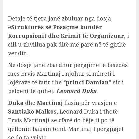
Detaje të tjera janë zbuluar nga dosja
e
Strukturës së Posaçme kundër
Korrupsionit dhe Krimit të Organizuar
, i
cili u zhvillua pak ditë më parë në të gjithë
vendin.
Në dosje janë zbardhur përgjimet e bisedës
mes Ervis Martinaj I njohur si mbreti i
lojërave të fatit dhe “
princi Damian
” sic i
pëlqent të quhej,
Leonard Duka
.
Duka
dhe
Martinaj
flasin për vrasjen e
Santiako Malko
s, Leonard Duka i thotë
Ervis Martinajt se cfarë do bëje ti po të
qëllonin babain tënd. Martinaj I përgjigjet
se do ta vriste.