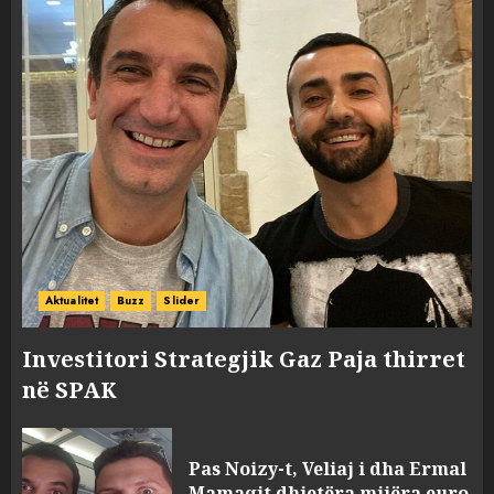
Aktualitet
Buzz
Slider
Investitori Strategjik Gaz Paja thirret
në SPAK
Pas Noizy-t, Veliaj i dha Ermal
Mamaqit dhjetëra mijëra euro