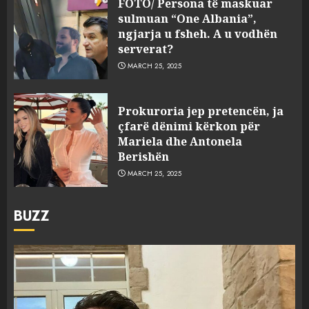
FOTO/ Persona të maskuar
sulmuan “One Albania”,
ngjarja u fsheh. A u vodhën
serverat?
MARCH 25, 2025
Prokuroria jep pretencën, ja
çfarë dënimi kërkon për
Mariela dhe Antonela
Berishën
MARCH 25, 2025
BUZZ