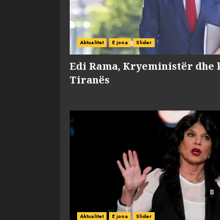
Aktualitet
E jona
Slider
Edi Rama, Kryeministër dhe 
Tiranës
Aktualitet
E jona
Slider