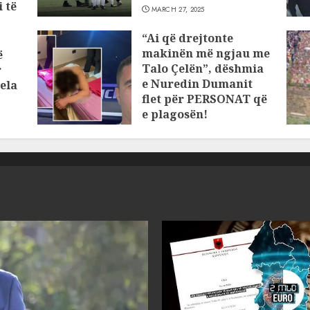
 të
MARCH 27, 2025
“Ai që drejtonte
makinën më ngjau me
ë
Talo Çelën”, dëshmia
r
e Nuredin Dumanit
ela
flet për PERSONAT që
e plagosën!
MARCH 25, 2025