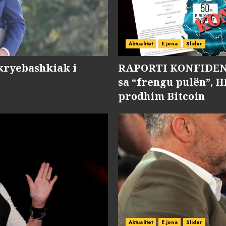
Aktualitet
E jona
Slider
kryebashkiak i
RAPORTI KONFIDENC
sa “frengu pulën”, H
prodhim Bitcoin
Aktualitet
E jona
Slider