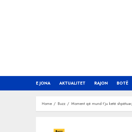
Skip
to
content
E JONA
AKTUALITET
RAJON
BOTË
Home
Buzz
Moment që mund t’ju ketë shpëtuar, 
Buzz