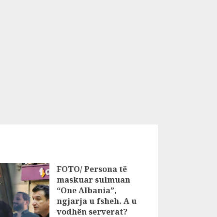
FOTO/ Persona të
maskuar sulmuan
“One Albania”,
ngjarja u fsheh. A u
vodhën serverat?