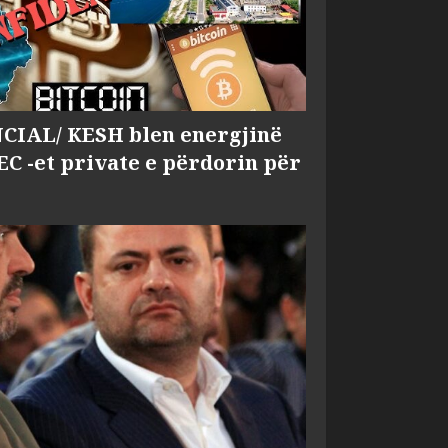
IAL/ KESH blen energjinë
EC -et private e përdorin për