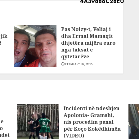
Pas Noizy-t, Veliaj i
jik
dha Ermal Mamaqit
ë
dhjetëra mijëra euro
nga taksat e
qytetarëve
FEBRUARY 18, 2025
Incidenti në ndeshjen
Apolonia- Gramshi,
he
nis procedim penal
o
për Koço Kokëdhimën
ndet
(VIDEO)