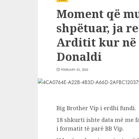
Moment që mun
shpëtuar, ja r
Arditit kur në
Donaldi
FEBRUARY 20, 2022
Big Brother Vip i erdhi fundi.
18 shkurti ishte data më me fat
i formatit të parë BB Vip
.