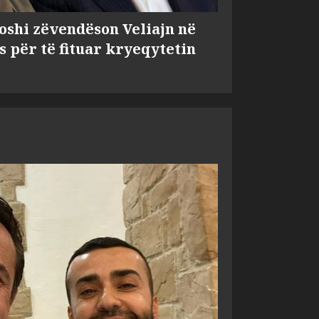
shi zëvendëson Veliajn në
s për të fituar kryeqytetin