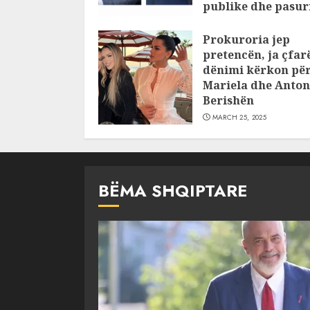
publike dhe pasuri
pajustifikuar
Prokuroria jep
JULY 24, 2025
pretencën, ja çfar
dënimi kërkon pë
Mariela dhe Anton
Berishën
MARCH 25, 2025
BËMA SHQIPTARE