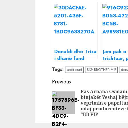
Donaldi dhe Trixa
Jam pak e
i dhanë fund
trishtuar, 
lidhjes, vjen
doja ta nd
Tags:
ardit cuni
BIG BROTHER VIP
dona
reagimi i Semit
këtë mom
ju’, Klaudi
Continue
Previous
Nuk mund 
Reading
Pas Arbana Osmani
kërcej për
binjakët Veshaj bëj
muaj
veprimin e papritu
ndaj producenteve 
“BB VIP”