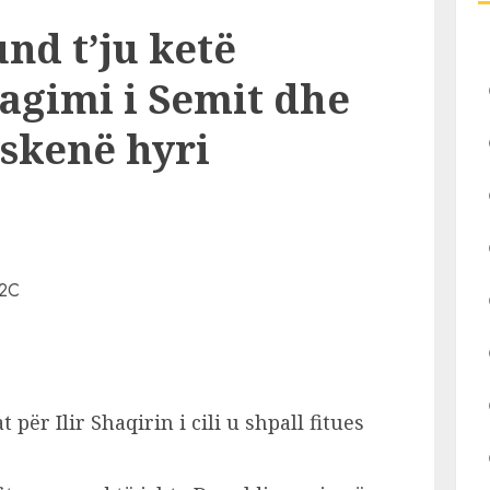
d t’ju ketë
eagimi i Semit dhe
 skenë hyri
 për Ilir Shaqirin i cili u shpall fitues