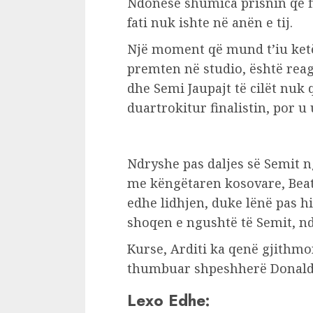
Ndonëse shumica prisnin që fi
fati nuk ishte në anën e tij.
Një moment që mund t’iu ketë
premten në studio, është reag
dhe Semi Jaupajt të cilët nuk
duartrokitur finalistin, por 
Ndryshe pas daljes së Semit ng
me këngëtaren kosovare, Beatr
edhe lidhjen, duke lënë pas h
shoqen e ngushtë të Semit, nd
Kurse, Arditi ka qenë gjithmon
thumbuar shpeshherë Donald
Lexo Edhe: