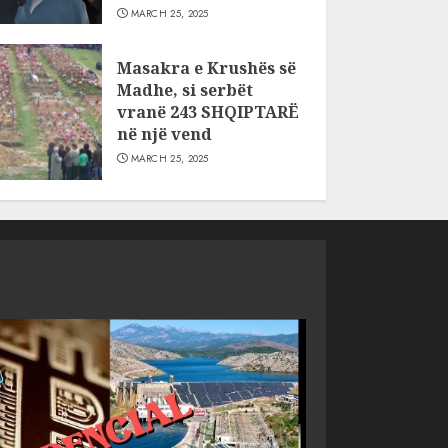
MARCH 25, 2025
Masakra e Krushës së
Madhe, si serbët
vranë 243 SHQIPTARË
në një vend
MARCH 25, 2025