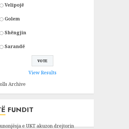
Velipojë
Golem
Shëngjin
Sarandë
View Results
olls Archive
TË FUNDIT
unonjësja e UKT akuzon drejtorin