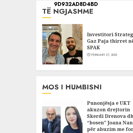
TË NGJASHME
Investitori Strateg
Gaz Paja thirret n
SPAK
FEBRUARY 27, 2025
MOS I HUMBISNI
Punonjësja e UKT
akuzon drejtorin
Skerdi Drenova d
“bosen” Joana Nan
për abuzim me fo