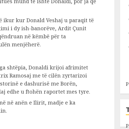
tues mund të ishte Donaldi, por ja që
 ikur kur Donald Veshaj u paraqit të
imi i dy ish-banorëve, Ardit Çunit
 qëndruan në këmbë për ta
u ulën menjëherë.
a shtëpia, Donaldi krijoi afrimitet
ix Ramosaj me të cilën zyrtarizoi
istorinë e dashurisë me Borën,
P
aj edhe u ftohën raportet mes tyre.
ë në anën e Ilirit, madje e ka
in.
P