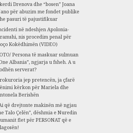
kerdi Drenova dhe “bosen” Joana
ano për abuzim me fondet publike
he pasuri të pajustifikuar
ncidenti në ndeshjen Apolonia-
ramshi, nis procedim penal për
oço Kokëdhimën (VIDEO)
OTO/ Persona të maskuar sulmuan
One Albania”, ngjarja u fsheh. A u
odhën serverat?
rokuroria jep pretencën, ja çfarë
ënimi kërkon për Mariela dhe
ntonela Berishën
Ai që drejtonte makinën më ngjau
e Talo Çelën”, dëshmia e Nuredin
umanit flet për PERSONAT që e
lagosën!