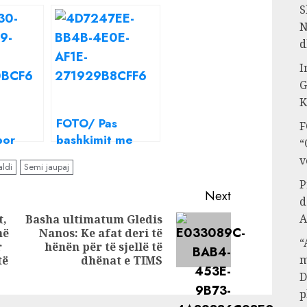
S
N
d
I
G
K
FOTO/ Pas
F
por
bashkimit me
“
aja
Borën, Donaldi
v
ldi
Semi jaupaj
ent me
shfaqet dhe krah
P
a Pepa:
Semit
Next
d
të
A
t,
Basha ultimatum Gledis
 disa
në
Nanos: Ke afat deri të
Next
Previous
“
r
hënën për të sjellë të
post:
m
post:
të
dhënat e TIMS
D
p