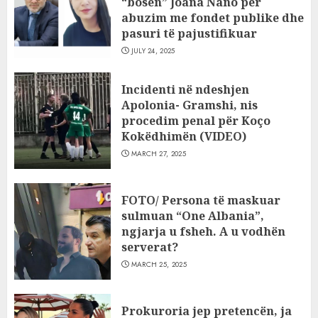
“bosen” Joana Nano për
abuzim me fondet publike dhe
pasuri të pajustifikuar
JULY 24, 2025
Incidenti në ndeshjen
Apolonia- Gramshi, nis
procedim penal për Koço
Kokëdhimën (VIDEO)
MARCH 27, 2025
FOTO/ Persona të maskuar
sulmuan “One Albania”,
ngjarja u fsheh. A u vodhën
serverat?
MARCH 25, 2025
Prokuroria jep pretencën, ja