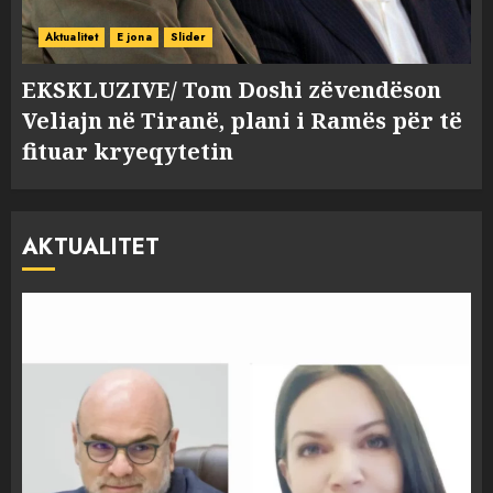
Aktualitet
E jona
Slider
EKSKLUZIVE/ Tom Doshi zëvendëson
Veliajn në Tiranë, plani i Ramës për të
fituar kryeqytetin
AKTUALITET