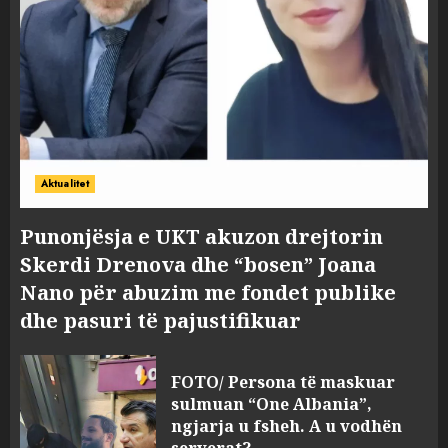
Aktualitet
Punonjësja e UKT akuzon drejtorin
Skerdi Drenova dhe “bosen” Joana
Nano për abuzim me fondet publike
dhe pasuri të pajustifikuar
FOTO/ Persona të maskuar
sulmuan “One Albania”,
ngjarja u fsheh. A u vodhën
serverat?