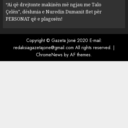
Mariela dhe Antonela
“Ai që drejtonte makinën më ngjau me Talo
Berishën
Çelën”, dëshmia e Nuredin Dumanit flet për
4
MARCH 25, 2025
PERSONAT që e plagosën!
“Ai që drejtonte makinën më
ngjau me Talo Çelën”,
Copyright © Gazeta Jonë 2020 E-mail:
dëshmia e Nuredin Dumanit
redaksiagazetajone@gmail.com
All rights reserved.
|
flet për PERSONAT që e
ChromeNews
by AF themes.
plagosën!
5
MARCH 25, 2025