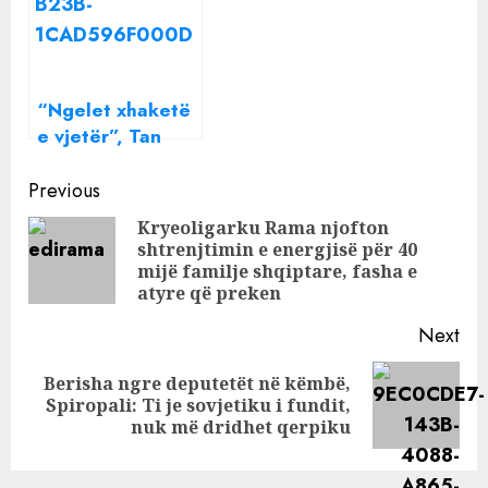
lidhur me Ilirin
nominim Ilirin dhe
Donaldin
“Ngelet xhaketë
e vjetër”, Tan
Bramës nuk i “del
Continue
e keqja” me
Previous
Ilirin: Ishte me
Reading
Kryeoligarku Rama njofton
Arjolën bëri sikur
shtrenjtimin e energjisë për 40
Pre
s’më pa
mijë familje shqiptare, fasha e
pos
atyre që preken
Next
Berisha ngre deputetët në këmbë,
Next
Spiropali: Ti je sovjetiku i fundit,
post:
nuk më dridhet qerpiku