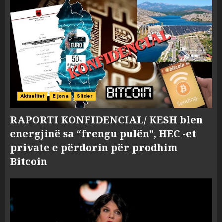
Aktualitet
E jona
Slider
RAPORTI KONFIDENCIAL/ KESH blen
energjinë sa “frengu pulën”, HEC -et
private e përdorin për prodhim
Bitcoin