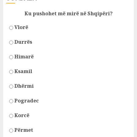
Ku pushohet më mirë në Shqipëri?
Vlorë
Durrës
Himarë
Ksamil
Dhërmi
Pogradec
Korcë
Përmet