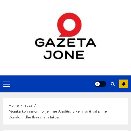
Skip
to
content
Primary
Menu
Home
Buzz
Monika konfirmon ftohjen me Arjolën: S’kemi pirë kafe, me
Donaldin dhe Ilirin s’jam takuar