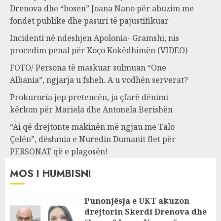
Drenova dhe “bosen” Joana Nano për abuzim me
fondet publike dhe pasuri të pajustifikuar
Incidenti në ndeshjen Apolonia- Gramshi, nis
procedim penal për Koço Kokëdhimën (VIDEO)
FOTO/ Persona të maskuar sulmuan “One
Albania”, ngjarja u fsheh. A u vodhën serverat?
Prokuroria jep pretencën, ja çfarë dënimi
kërkon për Mariela dhe Antonela Berishën
“Ai që drejtonte makinën më ngjau me Talo
Çelën”, dëshmia e Nuredin Dumanit flet për
PERSONAT që e plagosën!
MOS I HUMBISNI
Punonjësja e UKT akuzon
drejtorin Skerdi Drenova dhe