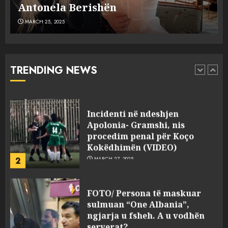
MARCH 25, 2025
plagosën!
MARCH 25, 2025
Punonjësja e UKT akuzon
drejtorin Skerdi Drenova dhe
“bosen” Joana Nano për
abuzim me fondet publike dhe
TRENDING NEWS
pasuri të pajustifikuar
1
JULY 24, 2025
Incidenti në ndeshjen
Apolonia- Gramshi, nis
procedim penal për Koço
Kokëdhimën (VIDEO)
2
MARCH 27, 2025
FOTO/ Persona të maskuar
sulmuan “One Albania”,
ngjarja u fsheh. A u vodhën
serverat?