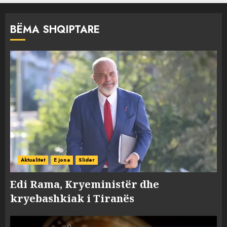
BËMA SHQIPTARE
Aktualitet
E jona
Slider
Edi Rama, Kryeministër dhe
kryebashkiak i Tiranës