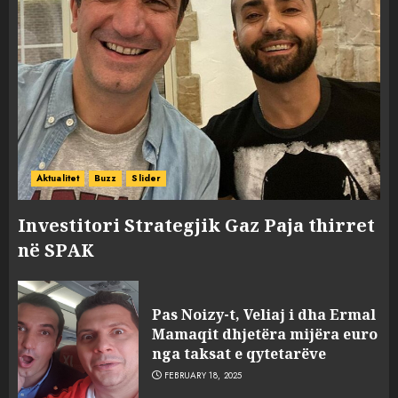
Aktualitet
Buzz
Slider
Investitori Strategjik Gaz Paja thirret
në SPAK
Pas Noizy-t, Veliaj i dha Ermal
Mamaqit dhjetëra mijëra euro
nga taksat e qytetarëve
FEBRUARY 18, 2025