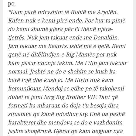
po.
“Kam parë ndryshim të ftohtë me Arjolën.
Kafen nuk e kemi pirë ende. Por kur ta pimë
do kemi shumë gjëra për t’i thënë njëra-
tjetrës. Nuk jam takuar ende me Donaldin.
Jam takuar me Beatrix, ishte më e qetë. Kemi
qenë në ditëlindjen e Big Mamës por nuk
kam pasur ndonjë takim. Me Fifin jam takuar
normal. Jashtë ne do e shohim se kush ka
bërë lojë dhe kush jo. Me Ilirin nuk kam
komunikuar. Mendoj se edhe po të takohemi
duhet të jemi larg Big Brother VIP. Tani që
formati ka mbaruar, do doja t’u besoja disa
situatave që kanë ndodhur aty. Unë ua pashë
karakteret dhe mendova se do e vazhdonim
jashtë shoqërinë. Gjërat që kam dëgjuar nga