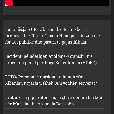
abuzim me fondet publike dhe
pasuri të pajustifikuar
1
JULY 24, 2025
Incidenti në ndeshjen
Punonjësja e UKT akuzon drejtorin Skerdi
Apolonia- Gramshi, nis
procedim penal për Koço
Drenova dhe “bosen” Joana Nano për abuzim me
Kokëdhimën (VIDEO)
fondet publike dhe pasuri të pajustifikuar
2
MARCH 27, 2025
Incidenti në ndeshjen Apolonia- Gramshi, nis
procedim penal për Koço Kokëdhimën (VIDEO)
FOTO/ Persona të maskuar
sulmuan “One Albania”,
ngjarja u fsheh. A u vodhën
FOTO/ Persona të maskuar sulmuan “One
serverat?
Albania”, ngjarja u fsheh. A u vodhën serverat?
3
MARCH 25, 2025
Prokuroria jep pretencën, ja çfarë dënimi kërkon
Prokuroria jep pretencën, ja
për Mariela dhe Antonela Berishën
çfarë dënimi kërkon për