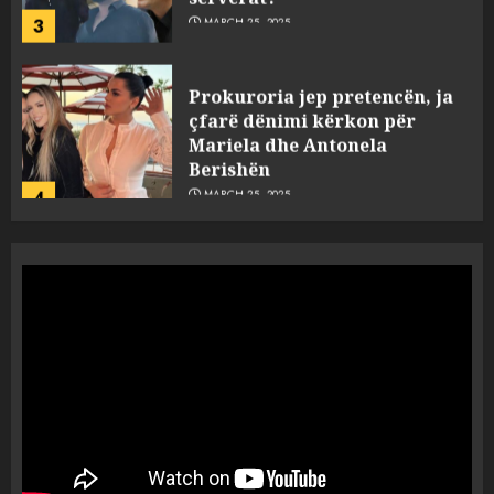
3
MARCH 25, 2025
Prokuroria jep pretencën, ja
çfarë dënimi kërkon për
Mariela dhe Antonela
Berishën
4
MARCH 25, 2025
“Ai që drejtonte makinën më
ngjau me Talo Çelën”,
dëshmia e Nuredin Dumanit
flet për PERSONAT që e
plagosën!
5
MARCH 25, 2025
Punonjësja e UKT akuzon
drejtorin Skerdi Drenova dhe
“bosen” Joana Nano për