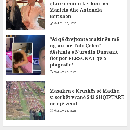
çfarë dënimi kërkon për
Mariela dhe Antonela
Berishën
MARCH 25, 2025
“Ai që drejtonte makinën më
ngjau me Talo Çelën”,
dëshmia e Nuredin Dumanit
flet për PERSONAT që e
plagosën!
MARCH 25, 2025
Masakra e Krushës së Madhe,
si serbët vranë 243 SHQIPTARË
në një vend
MARCH 25, 2025