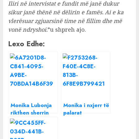
Iliri në intervistat e fundit më janë dukur
sikur janë thënë në dëlirin e famës. Ai e ka
vlerësuar zgjuarsinë time në fillim dhe më
vonë ndryshoi.
”u shpreh ajo.
Lexo Edhe:
Monika Lubonja
Monika i nxjerr të
rikthen sherrin
palarat
me Arjolën dhe
produksionit të
Ilirin: Unë jam yll,
BBV: Nuk më lanë
nuk jam më e
të çoja në