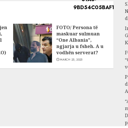
S
N
d
jen
FOTO/ Persona të
I
,
maskuar sulmuan
G
l
“One Albania”,
K
ngjarja u fsheh. A u
EO)
vodhën serverat?
F
“
MARCH 25, 2025
v
P
d
A
“
m
D
p