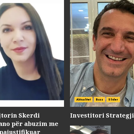
Aktualitet
Buzz
Slider
jtorin Skerdi
Investitori Strategj
Nano për abuzim me
pajustifikuar