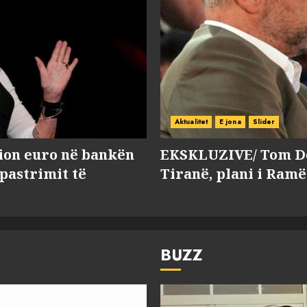
Aktualitet
E jona
Slider
lion euro në bankën
EKSKLUZIVE/ Tom Do
 pastrimit të
Tiranë, plani i Ramë
BUZZ