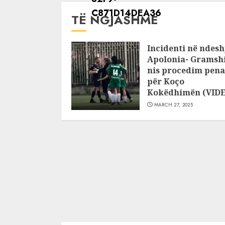
TË NGJASHME
Incidenti në ndesh
Apolonia- Gramshi
nis procedim pena
për Koço
Kokëdhimën (VID
MARCH 27, 2025