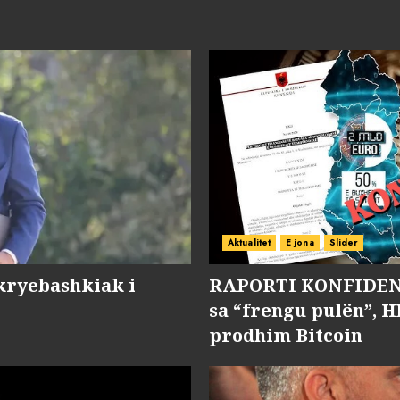
Aktualitet
E jona
Slider
kryebashkiak i
RAPORTI KONFIDENC
sa “frengu pulën”, H
prodhim Bitcoin