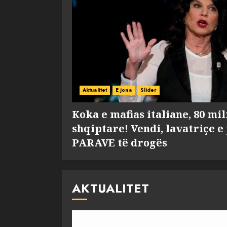
Aktualitet
E jona
Slider
Koka e mafias italiane, 80 mi
shqiptare! Vendi, lavatriçe e
PARAVE të drogës
AKTUALITET