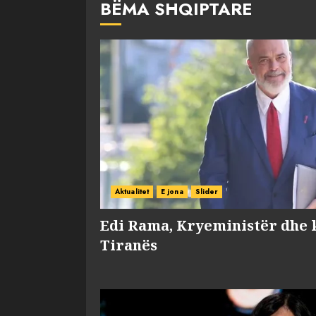
BËMA SHQIPTARE
Aktualitet
E jona
Slider
Edi Rama, Kryeministër dhe 
Tiranës