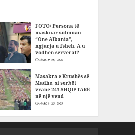
FOTO/ Persona të
maskuar sulmuan
“One Albania”,
ngjarja u fsheh. A u
vodhën serverat?
MARCH 25, 2025
Masakra e Krushës së
Madhe, si serbët
vranë 243 SHQIPTARË
në një vend
MARCH 25, 2025