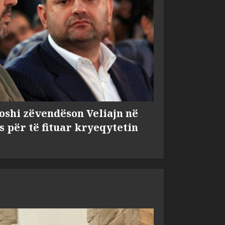
shi zëvendëson Veliajn në
s për të fituar kryeqytetin