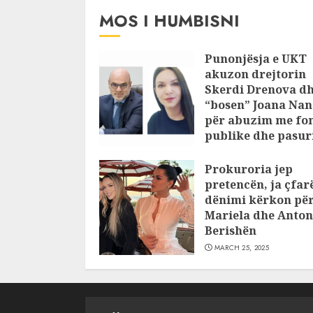
MOS I HUMBISNI
Punonjësja e UKT
akuzon drejtorin
Skerdi Drenova d
“bosen” Joana Nan
për abuzim me fo
publike dhe pasuri
pajustifikuar
Prokuroria jep
JULY 24, 2025
pretencën, ja çfar
dënimi kërkon pë
Mariela dhe Anton
Berishën
MARCH 25, 2025