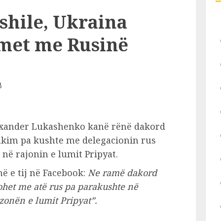
eshile, Ukraina
met me Rusinë
exander Lukashenko kanë rënë dakord
takim pa kushte me delegacionin rus
 në rajonin e lumit Pripyat.
ë e tij në Facebook:
Ne ramë dakord
ohet me atë rus pa parakushte në
 zonën e lumit Pripyat”.