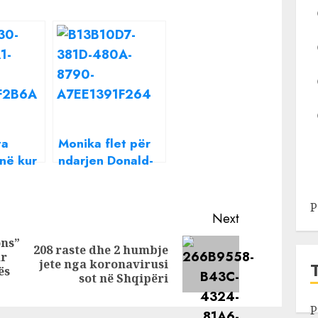
ta
Monika flet për
në kur
ndarjen Donald-
Beatrix: Ka dritë
jeshile
P
met e
Next
aj
ons”
208 raste dhe 2 humbje
ar
Previous
Next
jete nga koronavirusi
ës
post:
post:
sot në Shqipëri
P