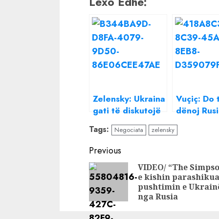
Lexo Edhe:
Zelensky: Ukraina
Vuçiç: Do 
gati të diskutojë
dënoj Rusi
armëpushimin me
Ukraina të
Tags:
Negociata
zelensky
Rusinë
dënojë
bombardi
Continue
Previous
NATO-s nd
Reading
VIDEO/ “The Simps
Serbisë
e kishin parashiku
pushtimin e Ukrain
nga Rusia