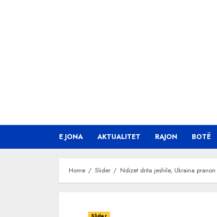
Skip
to
content
E JONA
AKTUALITET
RAJON
BOTË
Home
Slider
Ndizet drita jeshile, Ukraina prano
Slider