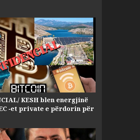
IAL/ KESH blen energjinë
EC -et private e përdorin për