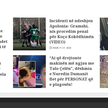
Incidenti në ndeshjen
Apolonia- Gramshi,
he
nis procedim penal
o
për Koço Kokëdhimën
ndet
(VIDEO)
 të
MARCH 27, 2025
“Ai që drejtonte
makinën më ngjau me
ë
Talo Çelën”, dëshmia
r
e Nuredin Dumanit
ela
flet për PERSONAT që
e plagosën!
MARCH 25, 2025