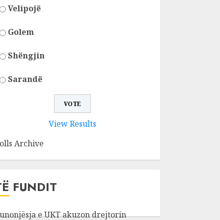
Velipojë
Golem
Shëngjin
Sarandë
View Results
olls Archive
TË FUNDIT
unonjësja e UKT akuzon drejtorin