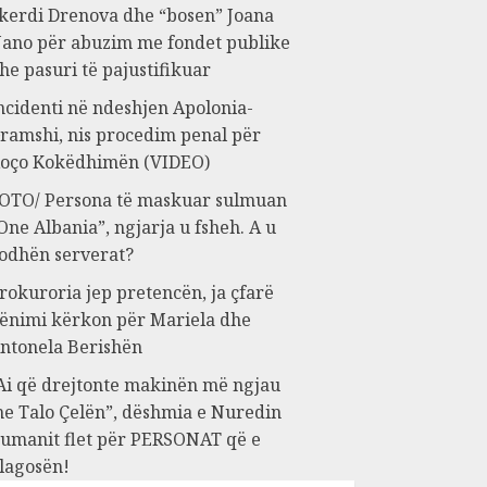
kerdi Drenova dhe “bosen” Joana
ano për abuzim me fondet publike
he pasuri të pajustifikuar
ncidenti në ndeshjen Apolonia-
ramshi, nis procedim penal për
oço Kokëdhimën (VIDEO)
OTO/ Persona të maskuar sulmuan
One Albania”, ngjarja u fsheh. A u
odhën serverat?
rokuroria jep pretencën, ja çfarë
ënimi kërkon për Mariela dhe
ntonela Berishën
Ai që drejtonte makinën më ngjau
e Talo Çelën”, dëshmia e Nuredin
umanit flet për PERSONAT që e
lagosën!