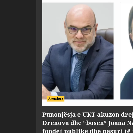
Aktualitet
Punonjësja e UKT akuzon dre
Drenova dhe “bosen” Joana 
fondet publike dhe pasuri të 