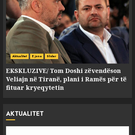
Aktualitet
E jona
Slider
EKSKLUZIVE/ Tom Doshi zëvendëson
Veliajn në Tiranë, plani i Ramës për të
fituar kryeqytetin
AKTUALITET