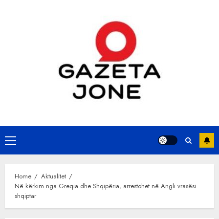
Skip
to
content
Primary
Menu
Home
Aktualitet
Në kërkim nga Greqia dhe Shqipëria, arrestohet në Angli vrasësi
shqiptar