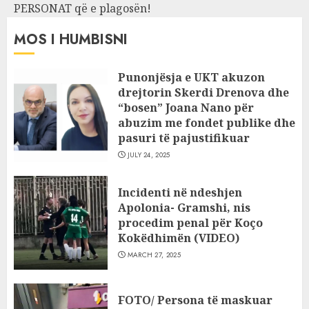
PERSONAT që e plagosën!
MOS I HUMBISNI
Punonjësja e UKT akuzon
drejtorin Skerdi Drenova dhe
“bosen” Joana Nano për
abuzim me fondet publike dhe
pasuri të pajustifikuar
JULY 24, 2025
Incidenti në ndeshjen
Apolonia- Gramshi, nis
procedim penal për Koço
Kokëdhimën (VIDEO)
MARCH 27, 2025
FOTO/ Persona të maskuar