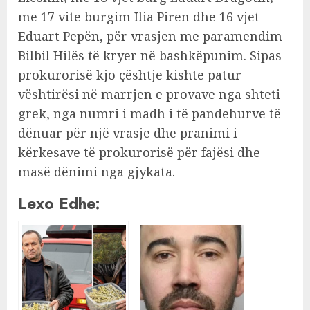
me 17 vite burgim Ilia Piren dhe 16 vjet
Eduart Pepën, për vrasjen me paramendim
Bilbil Hilës të kryer në bashkëpunim. Sipas
prokurorisë kjo çështje kishte patur
vështirësi në marrjen e provave nga shteti
grek, nga numri i madh i të pandehurve të
dënuar për një vrasje dhe pranimi i
kërkesave të prokurorisë për fajësi dhe
masë dënimi nga gjykata.
Lexo Edhe: