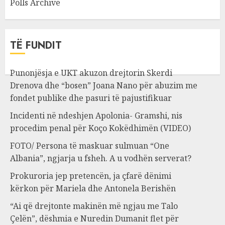
Polls Archive
TË FUNDIT
Punonjësja e UKT akuzon drejtorin Skerdi
Drenova dhe “bosen” Joana Nano për abuzim me
fondet publike dhe pasuri të pajustifikuar
Incidenti në ndeshjen Apolonia- Gramshi, nis
procedim penal për Koço Kokëdhimën (VIDEO)
FOTO/ Persona të maskuar sulmuan “One
Albania”, ngjarja u fsheh. A u vodhën serverat?
Prokuroria jep pretencën, ja çfarë dënimi
kërkon për Mariela dhe Antonela Berishën
“Ai që drejtonte makinën më ngjau me Talo
Çelën”, dëshmia e Nuredin Dumanit flet për