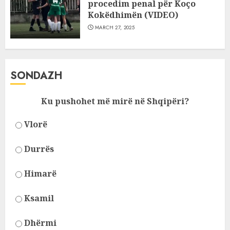
procedim penal për Koço
Kokëdhimën (VIDEO)
MARCH 27, 2025
SONDAZH
Ku pushohet më mirë në Shqipëri?
Vlorë
Durrës
Himarë
Ksamil
Dhërmi