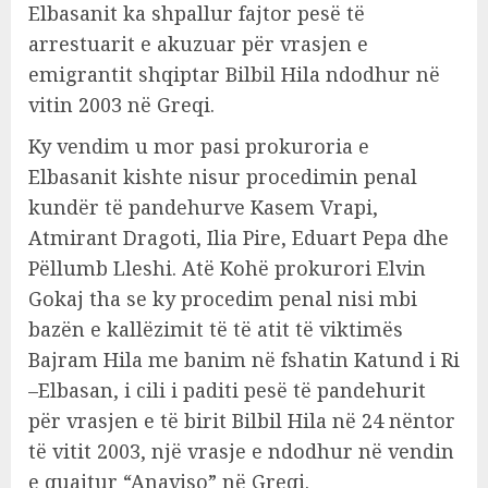
Elbasanit ka shpallur fajtor pesë të
arrestuarit e akuzuar për vrasjen e
emigrantit shqiptar Bilbil Hila ndodhur në
vitin 2003 në Greqi.
Ky vendim u mor pasi prokuroria e
Elbasanit kishte nisur procedimin penal
kundër të pandehurve Kasem Vrapi,
Atmirant Dragoti, Ilia Pire, Eduart Pepa dhe
Pëllumb Lleshi. Atë Kohë prokurori Elvin
Gokaj tha se ky procedim penal nisi mbi
bazën e kallëzimit të të atit të viktimës
Bajram Hila me banim në fshatin Katund i Ri
–Elbasan, i cili i paditi pesë të pandehurit
për vrasjen e të birit Bilbil Hila në 24 nëntor
të vitit 2003, një vrasje e ndodhur në vendin
e quajtur “Anaviso” në Greqi.