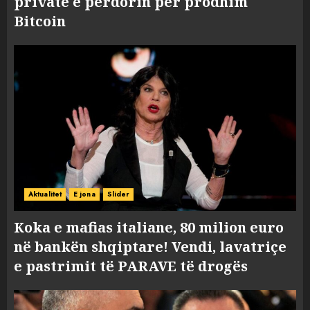
private e përdorin për prodhim
Bitcoin
Aktualitet
E jona
Slider
Koka e mafias italiane, 80 milion euro
në bankën shqiptare! Vendi, lavatriçe
e pastrimit të PARAVE të drogës