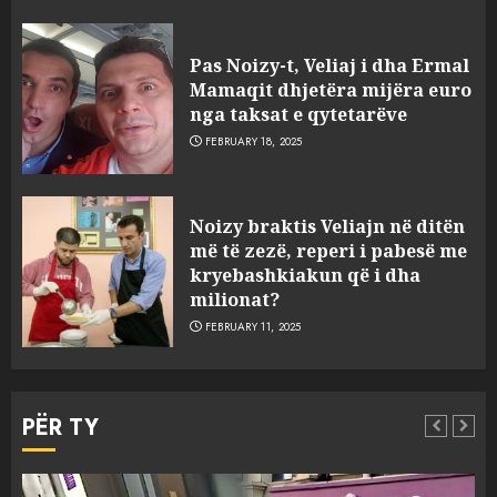
Prokuroria jep pretencën, ja
çfarë dënimi kërkon për
Pas Noizy-t, Veliaj i dha Ermal
Mariela dhe Antonela
Mamaqit dhjetëra mijëra euro
Berishën
nga taksat e qytetarëve
4
MARCH 25, 2025
FEBRUARY 18, 2025
“Ai që drejtonte makinën më
Noizy braktis Veliajn në ditën
ngjau me Talo Çelën”,
më të zezë, reperi i pabesë me
dëshmia e Nuredin Dumanit
kryebashkiakun që i dha
flet për PERSONAT që e
milionat?
plagosën!
5
FEBRUARY 11, 2025
MARCH 25, 2025
Punonjësja e UKT akuzon
drejtorin Skerdi Drenova dhe
PËR TY
“bosen” Joana Nano për
abuzim me fondet publike dhe
pasuri të pajustifikuar
1