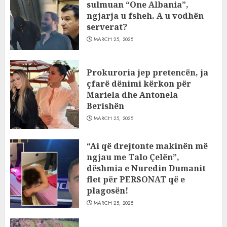
sulmuan “One Albania”,
ngjarja u fsheh. A u vodhën
serverat?
MARCH 25, 2025
Prokuroria jep pretencën, ja
çfarë dënimi kërkon për
Mariela dhe Antonela
Berishën
MARCH 25, 2025
“Ai që drejtonte makinën më
ngjau me Talo Çelën”,
dëshmia e Nuredin Dumanit
flet për PERSONAT që e
plagosën!
MARCH 25, 2025