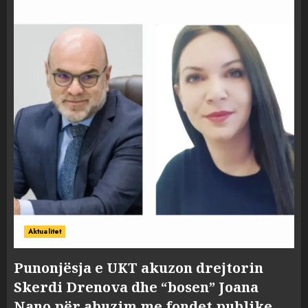
Aktualitet
Punonjësja e UKT akuzon drejtorin
Skerdi Drenova dhe “bosen” Joana
Nano për abuzim me fondet publike