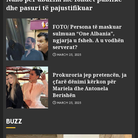
dhe pasuri të pajustifikuar
FOTO/ Persona të maskuar
sulmuan “One Albania”,
ngjarja u fsheh. A u vodhën
serverat?
MARCH 25, 2025
Prokuroria jep pretencën, ja
çfarë dënimi kërkon për
Mariela dhe Antonela
Berishën
MARCH 25, 2025
BUZZ