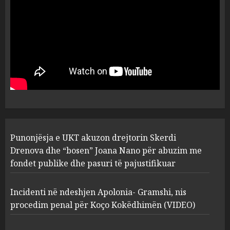
Kokëdhimën (VIDEO)
2
MARCH 27, 2025
FOTO/ Persona të maskuar
sulmuan “One Albania”,
ngjarja u fsheh. A u vodhën
serverat?
3
MARCH 25, 2025
Prokuroria jep pretencën, ja
Punonjësja e UKT akuzon drejtorin Skerdi
çfarë dënimi kërkon për
Mariela dhe Antonela
Drenova dhe “bosen” Joana Nano për abuzim me
Berishën
fondet publike dhe pasuri të pajustifikuar
4
MARCH 25, 2025
Incidenti në ndeshjen Apolonia- Gramshi, nis
procedim penal për Koço Kokëdhimën (VIDEO)
“Ai që drejtonte makinën më
ngjau me Talo Çelën”,
dëshmia e Nuredin Dumanit