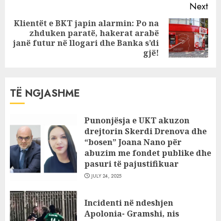
Next
Klientët e BKT japin alarmin: Po na
zhduken paratë, hakerat arabë
Next
janë futur në llogari dhe Banka s’di
post:
gjë!
TË NGJASHME
Punonjësja e UKT akuzon
drejtorin Skerdi Drenova dhe
“bosen” Joana Nano për
abuzim me fondet publike dhe
pasuri të pajustifikuar
JULY 24, 2025
Incidenti në ndeshjen
Apolonia- Gramshi, nis