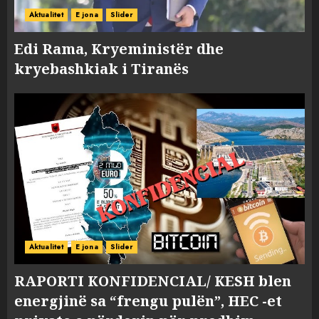
Aktualitet
E jona
Slider
Edi Rama, Kryeministër dhe
kryebashkiak i Tiranës
Aktualitet
E jona
Slider
RAPORTI KONFIDENCIAL/ KESH blen
energjinë sa “frengu pulën”, HEC -et