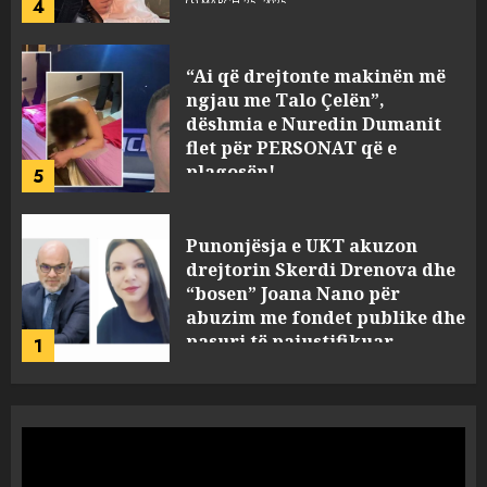
4
MARCH 25, 2025
“Ai që drejtonte makinën më
ngjau me Talo Çelën”,
dëshmia e Nuredin Dumanit
flet për PERSONAT që e
plagosën!
5
MARCH 25, 2025
Punonjësja e UKT akuzon
drejtorin Skerdi Drenova dhe
“bosen” Joana Nano për
abuzim me fondet publike dhe
pasuri të pajustifikuar
1
JULY 24, 2025
Incidenti në ndeshjen
Apolonia- Gramshi, nis
procedim penal për Koço