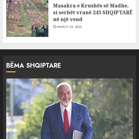
Masakra e Krushës së Madhe,
si serbët vranë 243 SHQIPTARË
në një vend
MARCH 25, 2025
BËMA SHQIPTARE