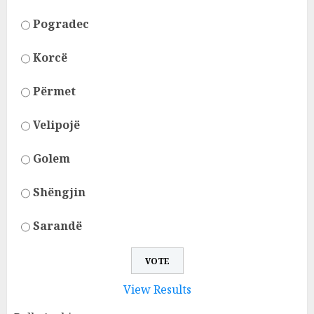
Pogradec
Korcë
Përmet
Velipojë
Golem
Shëngjin
Sarandë
View Results