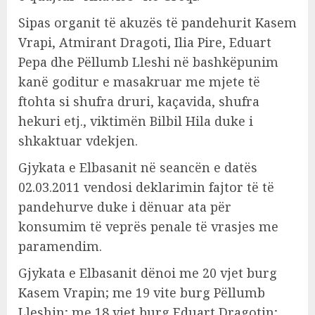
Sipas organit të akuzës të pandehurit Kasem
Vrapi, Atmirant Dragoti, Ilia Pire, Eduart
Pepa dhe Pëllumb Lleshi në bashkëpunim
kanë goditur e masakruar me mjete të
ftohta si shufra druri, kaçavida, shufra
hekuri etj., viktimën Bilbil Hila duke i
shkaktuar vdekjen.
Gjykata e Elbasanit në seancën e datës
02.03.2011 vendosi deklarimin fajtor të të
pandehurve duke i dënuar ata për
konsumim të veprës penale të vrasjes me
paramendim.
Gjykata e Elbasanit dënoi me 20 vjet burg
Kasem Vrapin; me 19 vite burg Pëllumb
Lleshin; me 18 vjet burg Eduart Dragotin;