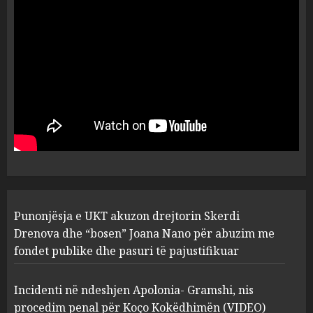
dëshmia e Nuredin Dumanit
flet për PERSONAT që e
plagosën!
5
MARCH 25, 2025
Punonjësja e UKT akuzon
drejtorin Skerdi Drenova dhe
“bosen” Joana Nano për
abuzim me fondet publike dhe
pasuri të pajustifikuar
1
JULY 24, 2025
Incidenti në ndeshjen
Punonjësja e UKT akuzon drejtorin Skerdi
Apolonia- Gramshi, nis
procedim penal për Koço
Drenova dhe “bosen” Joana Nano për abuzim me
Kokëdhimën (VIDEO)
fondet publike dhe pasuri të pajustifikuar
2
MARCH 27, 2025
Incidenti në ndeshjen Apolonia- Gramshi, nis
procedim penal për Koço Kokëdhimën (VIDEO)
FOTO/ Persona të maskuar