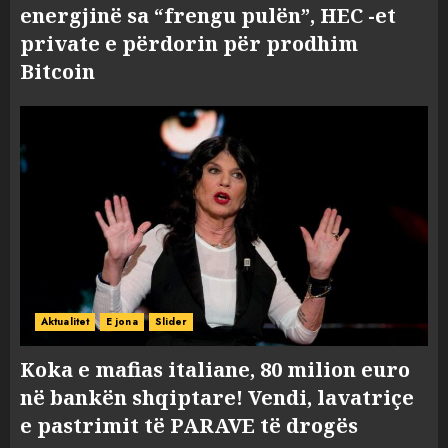
energjinë sa “frengu pulën”, HEC -et
private e përdorin për prodhim
Bitcoin
Aktualitet
E jona
Slider
Koka e mafias italiane, 80 milion euro
në bankën shqiptare! Vendi, lavatriçe
e pastrimit të PARAVE të drogës