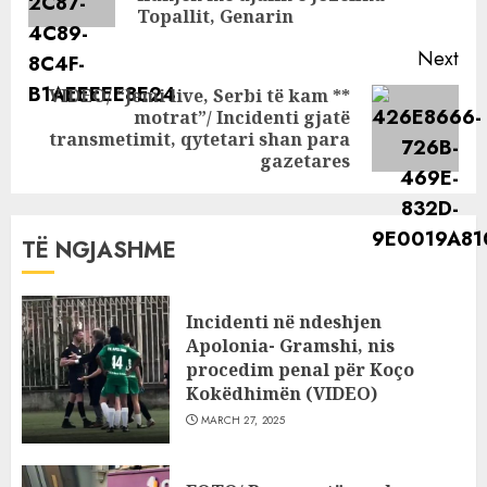
pos
Topallit, Genarin
Next
VIDEO/ “Jemi live, Serbi të kam **
motrat”/ Incidenti gjatë
Next
transmetimit, qytetari shan para
post:
gazetares
TË NGJASHME
Incidenti në ndeshjen
Apolonia- Gramshi, nis
procedim penal për Koço
Kokëdhimën (VIDEO)
MARCH 27, 2025