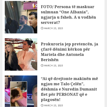
FOTO/ Persona të maskuar
sulmuan “One Albania”,
ngjarja u fsheh. A u vodhën
serverat?
MARCH 25, 2025
Prokuroria jep pretencën, ja
çfarë dënimi kërkon për
Mariela dhe Antonela
Berishën
MARCH 25, 2025
“Ai që drejtonte makinën më
ngjau me Talo Çelën”,
dëshmia e Nuredin Dumanit
flet për PERSONAT që e
plagosën!
MARCH 25, 2025