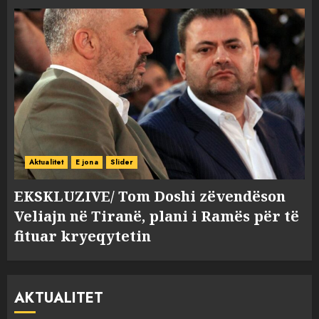
Aktualitet
E jona
Slider
EKSKLUZIVE/ Tom Doshi zëvendëson
Veliajn në Tiranë, plani i Ramës për të
fituar kryeqytetin
AKTUALITET