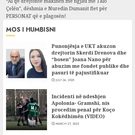
“Ai që drejtonte makinën më ngjau me Talo
Çelën”, dëshmia e Nuredin Dumanit flet për
PERSONAT që e plagosën!
MOS I HUMBISNI
Punonjësja e UKT akuzon
drejtorin Skerdi Drenova dhe
“bosen” Joana Nano për
abuzim me fondet publike dhe
pasuri të pajustifikuar
JULY 24, 2025
Incidenti në ndeshjen
Apolonia- Gramshi, nis
procedim penal për Koço
Kokëdhimën (VIDEO)
MARCH 27, 2025