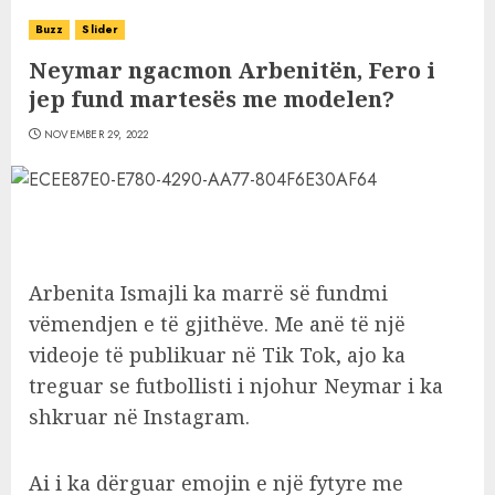
Buzz
Slider
Neymar ngacmon Arbenitën, Fero i
jep fund martesës me modelen?
NOVEMBER 29, 2022
Arbenita Ismajli ka marrë së fundmi
vëmendjen e të gjithëve. Me anë të një
videoje të publikuar në Tik Tok, ajo ka
treguar se futbollisti i njohur Neymar i ka
shkruar në Instagram.
Ai i ka dërguar emojin e një fytyre me