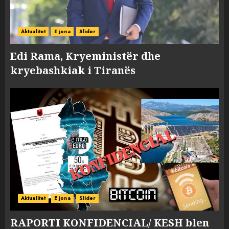
Aktualitet
E jona
Slider
Edi Rama, Kryeministër dhe
kryebashkiak i Tiranës
Aktualitet
E jona
Slider
RAPORTI KONFIDENCIAL/ KESH blen