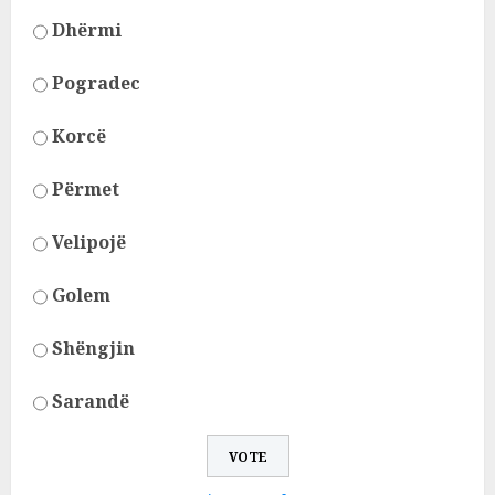
Dhërmi
Pogradec
Korcë
Përmet
Velipojë
Golem
Shëngjin
Sarandë