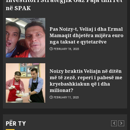
në SPAK
Pas Noizy-t, Veliaj i dha Ermal
Mamaqit dhjetëra mijëra euro
nga taksat e qytetarëve
FEBRUARY 18, 2025
FOTO/ Persona të maskuar
Noizy braktis Veliajn në ditën
sulmuan “One Albania”,
më të zezë, reperi i pabesë me
ngjarja u fsheh. A u vodhën
kryebashkiakun që i dha
serverat?
milionat?
3
MARCH 25, 2025
FEBRUARY 11, 2025
Prokuroria jep pretencën, ja
çfarë dënimi kërkon për
PËR TY
Mariela dhe Antonela