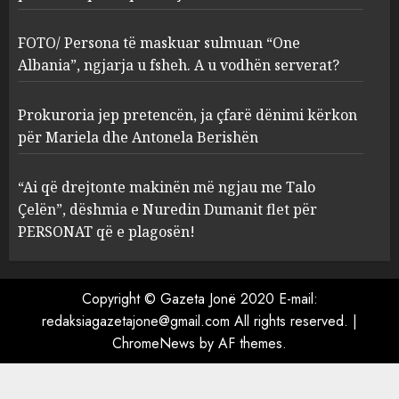
sulmuan “One Albania”,
ngjarja u fsheh. A u vodhën
FOTO/ Persona të maskuar sulmuan “One
serverat?
Albania”, ngjarja u fsheh. A u vodhën serverat?
3
MARCH 25, 2025
Prokuroria jep pretencën, ja çfarë dënimi kërkon
Prokuroria jep pretencën, ja
për Mariela dhe Antonela Berishën
çfarë dënimi kërkon për
Mariela dhe Antonela
“Ai që drejtonte makinën më ngjau me Talo
Berishën
Çelën”, dëshmia e Nuredin Dumanit flet për
4
MARCH 25, 2025
PERSONAT që e plagosën!
“Ai që drejtonte makinën më
ngjau me Talo Çelën”,
Copyright © Gazeta Jonë 2020 E-mail:
dëshmia e Nuredin Dumanit
redaksiagazetajone@gmail.com
All rights reserved.
|
flet për PERSONAT që e
ChromeNews
by AF themes.
plagosën!
5
MARCH 25, 2025