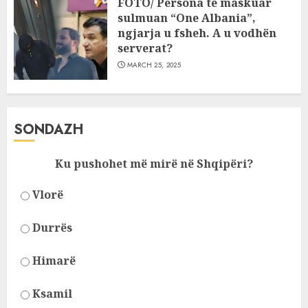
FOTO/ Persona të maskuar
sulmuan “One Albania”,
ngjarja u fsheh. A u vodhën
serverat?
MARCH 25, 2025
SONDAZH
Ku pushohet më mirë në Shqipëri?
Vlorë
Durrës
Himarë
Ksamil