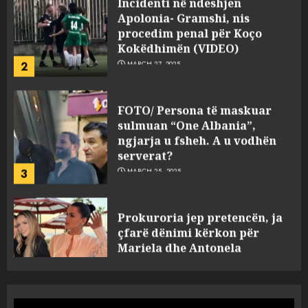
Kokëdhimën (VIDEO)
2
MARCH 27, 2025
FOTO/ Persona të maskuar
sulmuan “One Albania”,
ngjarja u fsheh. A u vodhën
serverat?
3
MARCH 25, 2025
Prokuroria jep pretencën, ja
çfarë dënimi kërkon për
Mariela dhe Antonela
Berishën
4
MARCH 25, 2025
“Ai që drejtonte makinën më
ngjau me Talo Çelën”,