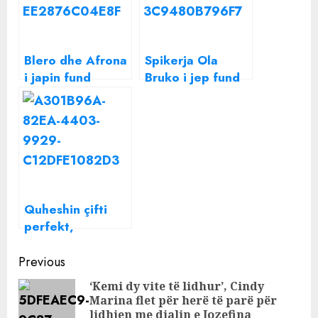
Blero dhe Afrona
Spikerja Ola
i japin fund
Bruko i jep fund
martesës?
martesës? Çfarë
ka ndodhur mes
saj dhe
bashkëshortit
Quheshin çifti
perfekt,
këngëtari i
Continue
famshëm i jep
Previous
fund pas 25-
Reading
‘Kemi dy vite të lidhur’, Cindy
vjetësh martesës
Marina flet për herë të parë për
Pre
lidhjen me djalin e Jozefina