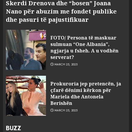
Skerdi Drenova dhe “bosen” Joana
Nano për abuzim me fondet publike
dhe pasuri të pajustifikuar
FOTO/ Persona të maskuar
sulmuan “One Albania”,
ngjarja u fsheh. A u vodhën
serverat?
MARCH 25, 2025
Prokuroria jep pretencën, ja
çfarë dënimi kërkon për
Mariela dhe Antonela
Berishën
MARCH 25, 2025
BUZZ