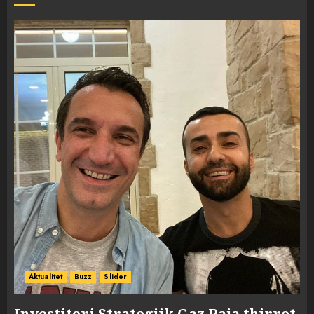
Aktualitet
Buzz
Slider
Investitori Strategjik Gaz Paja thirret