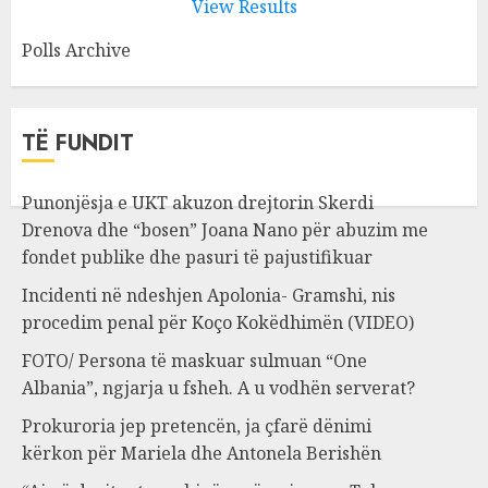
View Results
Polls Archive
TË FUNDIT
Punonjësja e UKT akuzon drejtorin Skerdi
Drenova dhe “bosen” Joana Nano për abuzim me
fondet publike dhe pasuri të pajustifikuar
Incidenti në ndeshjen Apolonia- Gramshi, nis
procedim penal për Koço Kokëdhimën (VIDEO)
FOTO/ Persona të maskuar sulmuan “One
Albania”, ngjarja u fsheh. A u vodhën serverat?
Prokuroria jep pretencën, ja çfarë dënimi
kërkon për Mariela dhe Antonela Berishën