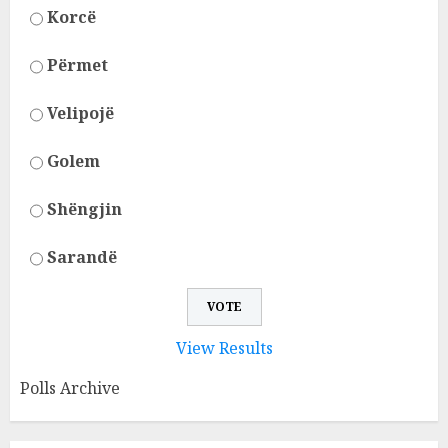
Korcë
Përmet
Velipojë
Golem
Shëngjin
Sarandë
View Results
Polls Archive