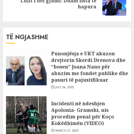
Lulit i del gjumi: Duam lista të
Next
hapura
post:
TË NGJASHME
Punonjësja e UKT akuzon
drejtorin Skerdi Drenova dhe
“bosen” Joana Nano për
abuzim me fondet publike dhe
pasuri të pajustifikuar
JULY 24, 2025
Incidenti në ndeshjen
Apolonia- Gramshi, nis
procedim penal për Koço
Kokëdhimën (VIDEO)
MARCH 27, 2025