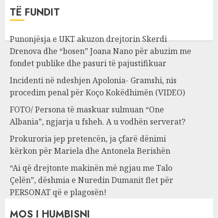
TË FUNDIT
Punonjësja e UKT akuzon drejtorin Skerdi
Drenova dhe “bosen” Joana Nano për abuzim me
fondet publike dhe pasuri të pajustifikuar
Incidenti në ndeshjen Apolonia- Gramshi, nis
procedim penal për Koço Kokëdhimën (VIDEO)
FOTO/ Persona të maskuar sulmuan “One
Albania”, ngjarja u fsheh. A u vodhën serverat?
Prokuroria jep pretencën, ja çfarë dënimi
kërkon për Mariela dhe Antonela Berishën
“Ai që drejtonte makinën më ngjau me Talo
Çelën”, dëshmia e Nuredin Dumanit flet për
PERSONAT që e plagosën!
MOS I HUMBISNI