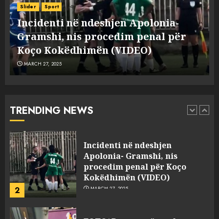
drejtorin Skerdi Drenova dhe
Slider
Sport
“bosen” Joana Nano për
Incidenti në ndeshjen Apolonia-
abuzim me fondet publike dhe
e
Gramshi, nis procedim penal për
pasuri të pajustifikuar
1
JULY 24, 2025
Koço Kokëdhimën (VIDEO)
MARCH 27, 2025
Incidenti në ndeshjen
Apolonia- Gramshi, nis
procedim penal për Koço
Kokëdhimën (VIDEO)
TRENDING NEWS
2
MARCH 27, 2025
FOTO/ Persona të maskuar
sulmuan “One Albania”,
ngjarja u fsheh. A u vodhën
serverat?
3
MARCH 25, 2025