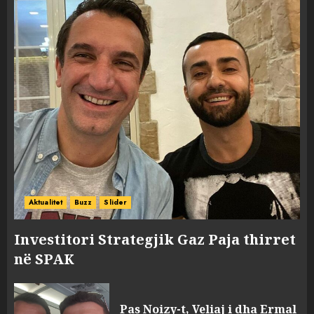
Aktualitet
Buzz
Slider
Investitori Strategjik Gaz Paja thirret
në SPAK
FOTO/ Persona të maskuar
sulmuan “One Albania”,
Pas Noizy-t, Veliaj i dha Ermal