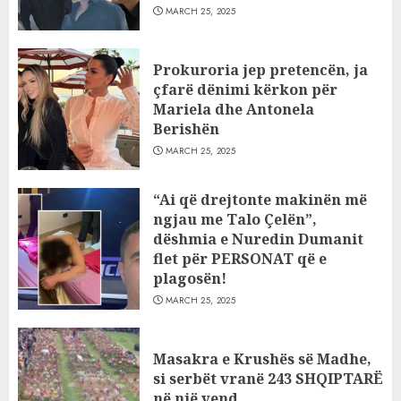
MARCH 25, 2025
Prokuroria jep pretencën, ja
çfarë dënimi kërkon për
Mariela dhe Antonela
Berishën
MARCH 25, 2025
“Ai që drejtonte makinën më
ngjau me Talo Çelën”,
dëshmia e Nuredin Dumanit
flet për PERSONAT që e
plagosën!
MARCH 25, 2025
Masakra e Krushës së Madhe,
si serbët vranë 243 SHQIPTARË
në një vend