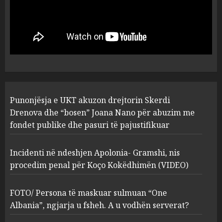
Incidenti në ndeshjen
Apolonia- Gramshi, nis
procedim penal për Koço
Kokëdhimën (VIDEO)
2
MARCH 27, 2025
FOTO/ Persona të maskuar
Punonjësja e UKT akuzon drejtorin Skerdi
sulmuan “One Albania”,
ngjarja u fsheh. A u vodhën
Drenova dhe “bosen” Joana Nano për abuzim me
serverat?
fondet publike dhe pasuri të pajustifikuar
3
MARCH 25, 2025
Incidenti në ndeshjen Apolonia- Gramshi, nis
procedim penal për Koço Kokëdhimën (VIDEO)
Prokuroria jep pretencën, ja
çfarë dënimi kërkon për
Mariela dhe Antonela
FOTO/ Persona të maskuar sulmuan “One
Berishën
Albania”, ngjarja u fsheh. A u vodhën serverat?
4
MARCH 25, 2025