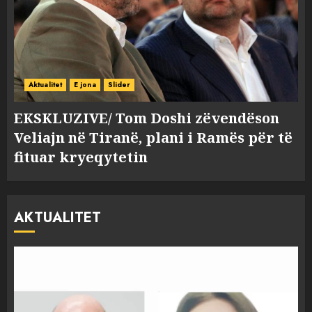
Aktualitet
E jona
Slider
EKSKLUZIVE/ Tom Doshi zëvendëson
Veliajn në Tiranë, plani i Ramës për të
fituar kryeqytetin
AKTUALITET