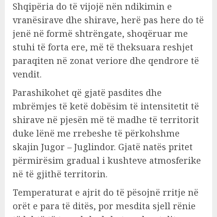
Shqipëria do të vijojë nën ndikimin e
vranësirave dhe shirave, herë pas here do të
jenë në formë shtrëngate, shoqëruar me
stuhi të forta ere, më të theksuara reshjet
paraqiten në zonat veriore dhe qendrore të
vendit.
Parashikohet që gjatë pasdites dhe
mbrëmjes të ketë dobësim të intensitetit të
shirave në pjesën më të madhe të territorit
duke lënë me rrebeshe të përkohshme
skajin Jugor – Juglindor. Gjatë natës pritet
përmirësim gradual i kushteve atmosferike
në të gjithë territorin.
Temperaturat e ajrit do të pësojnë rritje në
orët e para të ditës, por mesdita sjell rënie