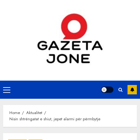
Skip
to
content
Primary
Menu
Home
Aktualitet
Nisin shtrëngatat e shiut, jepet alarmi për përmbytje