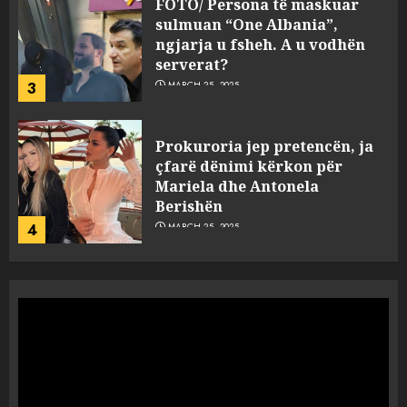
Prokuroria jep pretencën, ja
çfarë dënimi kërkon për
Mariela dhe Antonela
Berishën
4
MARCH 25, 2025
“Ai që drejtonte makinën më
ngjau me Talo Çelën”,
dëshmia e Nuredin Dumanit
flet për PERSONAT që e
plagosën!
5
MARCH 25, 2025
Punonjësja e UKT akuzon
drejtorin Skerdi Drenova dhe
“bosen” Joana Nano për
abuzim me fondet publike dhe
pasuri të pajustifikuar
1
JULY 24, 2025