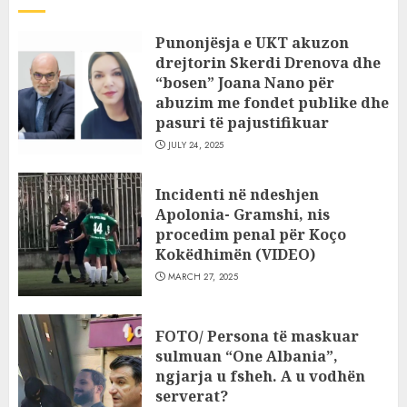
Punonjësja e UKT akuzon
drejtorin Skerdi Drenova dhe
“bosen” Joana Nano për
abuzim me fondet publike dhe
pasuri të pajustifikuar
JULY 24, 2025
Incidenti në ndeshjen
Apolonia- Gramshi, nis
procedim penal për Koço
Kokëdhimën (VIDEO)
MARCH 27, 2025
FOTO/ Persona të maskuar
sulmuan “One Albania”,
ngjarja u fsheh. A u vodhën
serverat?