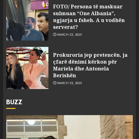
FOTO/ Persona të maskuar
sulmuan “One Albania”,
ngjarja u fsheh. A u vodhën
serverat?
MARCH 25, 2025
Prokuroria jep pretencën, ja
çfarë dënimi kërkon për
Mariela dhe Antonela
Berishën
MARCH 25, 2025
BUZZ