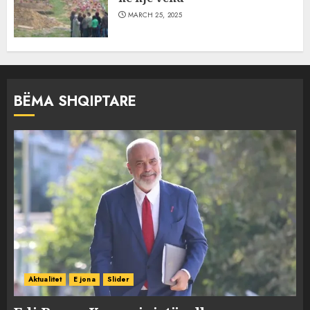
MARCH 25, 2025
BËMA SHQIPTARE
Aktualitet
E jona
Slider