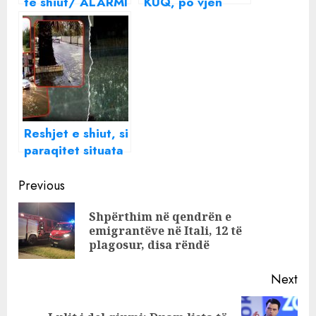
të shiut/ ALARMI
KUQ, po vjen
nga Ministria e
furtuna: Zonat që
Mbrojtjes:
do të goditën
Qarqet që
sonte
rrezikojnë
përmbytje
Reshjet e shiut, si
paraqitet situata
në vend:
Continue
Bllokohet rruga
Previous
Skuraj-Burrel,
Reading
Shpërthim në qendrën e
përmbytje në
Pre
emigrantëve në Itali, 12 të
Mirditë
pos
plagosur, disa rëndë
Next