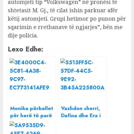
automjeti tip “Volkswagen” në pronësi të
shtetasit M. Gj., të cilat ishin parkuar afër
këtij automjeti. Grupi hetimor po punon për
sqarimin e rrethanave të ngjarjes”, bën me
dije policia.
Lexo Edhe:
Monika përballet
Vazhdon sherri,
për herë të parë
Dafina dhe Era i
me Borën, a pati
japin njëra-
thumbime mes
tjetrës goditjen