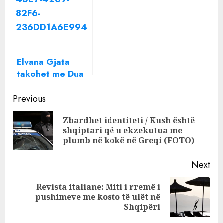
njëra-tjetrës?
finale
Elvana Gjata
takohet me Dua
Lipën, ja çfarë i
Continue
thanë njëra-
Previous
tjetrës
Reading
Zbardhet identiteti / Kush është
Pre
shqiptari që u ekzekutua me
pos
plumb në kokë në Greqi (FOTO)
Next
Revista italiane: Miti i rremë i
Next
pushimeve me kosto të ulët në
post:
Shqipëri