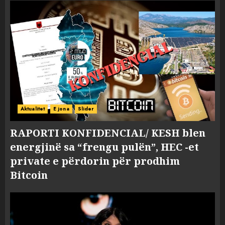
Aktualitet
E jona
Slider
RAPORTI KONFIDENCIAL/ KESH blen
energjinë sa “frengu pulën”, HEC -et
private e përdorin për prodhim
Bitcoin