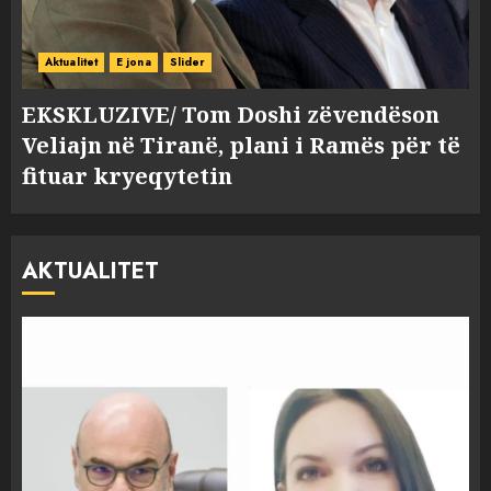
Aktualitet
E jona
Slider
EKSKLUZIVE/ Tom Doshi zëvendëson
Veliajn në Tiranë, plani i Ramës për të
fituar kryeqytetin
AKTUALITET