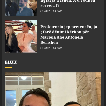
ngjarja u fsheh. A u vodhën
serverat?
MARCH 25, 2025
Prokuroria jep pretencën, ja
çfarë dënimi kërkon për
Mariela dhe Antonela
Berishën
MARCH 25, 2025
BUZZ