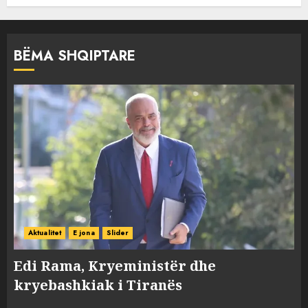
BËMA SHQIPTARE
Aktualitet
E jona
Slider
Edi Rama, Kryeministër dhe
kryebashkiak i Tiranës