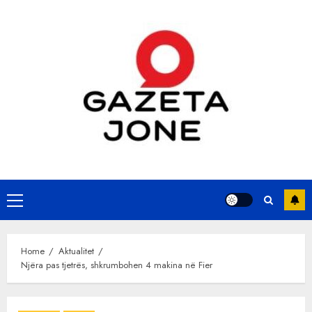
Skip
to
content
Primary
Menu
Home
Aktualitet
Njëra pas tjetrës, shkrumbohen 4 makina në Fier