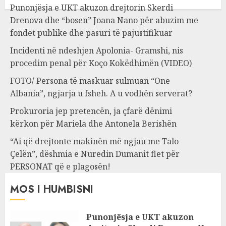
Punonjësja e UKT akuzon drejtorin Skerdi
Drenova dhe “bosen” Joana Nano për abuzim me
fondet publike dhe pasuri të pajustifikuar
Incidenti në ndeshjen Apolonia- Gramshi, nis
procedim penal për Koço Kokëdhimën (VIDEO)
FOTO/ Persona të maskuar sulmuan “One
Albania”, ngjarja u fsheh. A u vodhën serverat?
Prokuroria jep pretencën, ja çfarë dënimi
kërkon për Mariela dhe Antonela Berishën
“Ai që drejtonte makinën më ngjau me Talo
Çelën”, dëshmia e Nuredin Dumanit flet për
PERSONAT që e plagosën!
MOS I HUMBISNI
Punonjësja e UKT akuzon