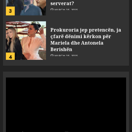
serverat?
3
MARCH 25, 2025
Prokuroria jep pretencën, ja
çfarë dënimi kërkon për
Mariela dhe Antonela
Berishën
4
MARCH 25, 2025
“Ai që drejtonte makinën më
ngjau me Talo Çelën”,
dëshmia e Nuredin Dumanit
flet për PERSONAT që e
plagosën!
5
MARCH 25, 2025
Punonjësja e UKT akuzon
drejtorin Skerdi Drenova dhe