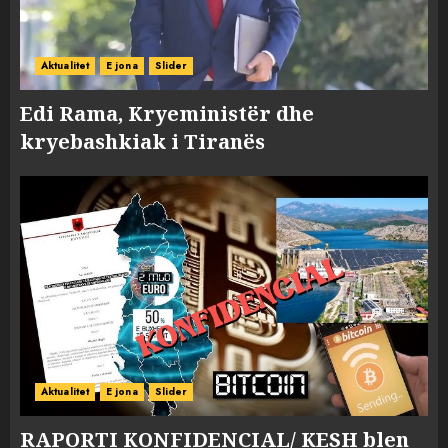
Aktualitet
E jona
Slider
Edi Rama, Kryeministër dhe
kryebashkiak i Tiranës
Aktualitet
E jona
Slider
RAPORTI KONFIDENCIAL/ KESH blen