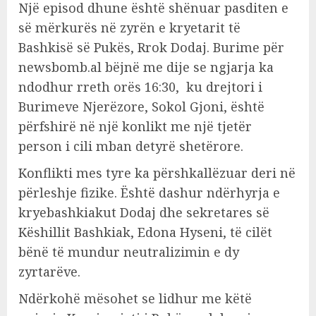
Një episod dhune është shënuar pasditen e
së mërkurës në zyrën e kryetarit të
Bashkisë së Pukës, Rrok Dodaj. Burime për
newsbomb.al bëjnë me dije se ngjarja ka
ndodhur rreth orës 16:30, ku drejtori i
Burimeve Njerëzore, Sokol Gjoni, është
përfshirë në një konlikt me një tjetër
person i cili mban detyrë shetërore.
Konflikti mes tyre ka përshkallëzuar deri në
përleshje fizike. Është dashur ndërhyrja e
kryebashkiakut Dodaj dhe sekretares së
Këshillit Bashkiak, Edona Hyseni, të cilët
bënë të mundur neutralizimin e dy
zyrtarëve.
Ndërkohë mësohet se lidhur me këtë