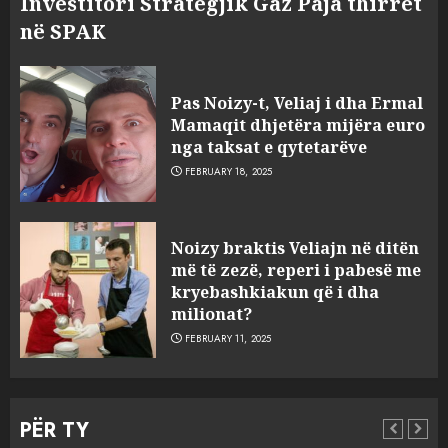
Investitori Strategjik Gaz Paja thirret
në SPAK
Pas Noizy-t, Veliaj i dha Ermal
Mamaqit dhjetëra mijëra euro
nga taksat e qytetarëve
FEBRUARY 18, 2025
FOTO/ Persona të maskuar
sulmuan “One Albania”,
Noizy braktis Veliajn në ditën
ngjarja u fsheh. A u vodhën
më të zezë, reperi i pabesë me
serverat?
kryebashkiakun që i dha
3
MARCH 25, 2025
milionat?
FEBRUARY 11, 2025
Prokuroria jep pretencën, ja
çfarë dënimi kërkon për
Mariela dhe Antonela
PËR TY
Berishën