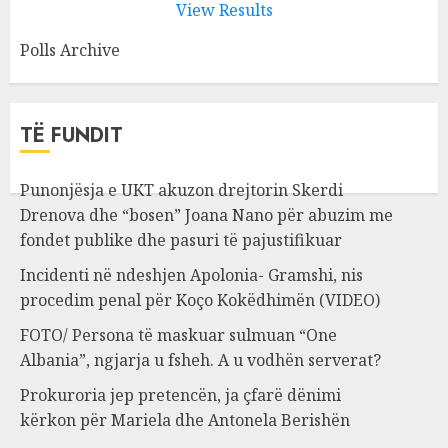
View Results
Polls Archive
TË FUNDIT
Punonjësja e UKT akuzon drejtorin Skerdi
Drenova dhe “bosen” Joana Nano për abuzim me
fondet publike dhe pasuri të pajustifikuar
Incidenti në ndeshjen Apolonia- Gramshi, nis
procedim penal për Koço Kokëdhimën (VIDEO)
FOTO/ Persona të maskuar sulmuan “One
Albania”, ngjarja u fsheh. A u vodhën serverat?
Prokuroria jep pretencën, ja çfarë dënimi
kërkon për Mariela dhe Antonela Berishën