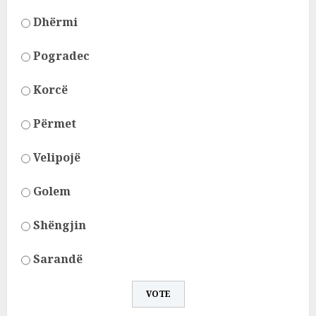
Dhërmi
Pogradec
Korcë
Përmet
Velipojë
Golem
Shëngjin
Sarandë