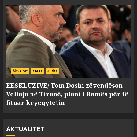
Aktualitet
E jona
Slider
EKSKLUZIVE/ Tom Doshi zëvendëson
Veliajn në Tiranë, plani i Ramës për të
fituar kryeqytetin
AKTUALITET