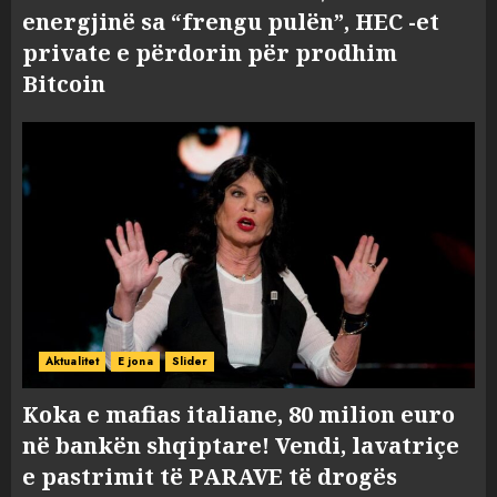
energjinë sa “frengu pulën”, HEC -et
private e përdorin për prodhim
Bitcoin
Aktualitet
E jona
Slider
Koka e mafias italiane, 80 milion euro
në bankën shqiptare! Vendi, lavatriçe
e pastrimit të PARAVE të drogës