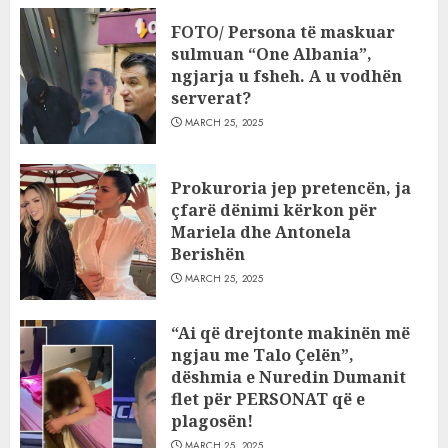
FOTO/ Persona të maskuar
sulmuan “One Albania”,
ngjarja u fsheh. A u vodhën
serverat?
MARCH 25, 2025
Prokuroria jep pretencën, ja
çfarë dënimi kërkon për
Mariela dhe Antonela
Berishën
MARCH 25, 2025
“Ai që drejtonte makinën më
ngjau me Talo Çelën”,
dëshmia e Nuredin Dumanit
flet për PERSONAT që e
plagosën!
MARCH 25, 2025