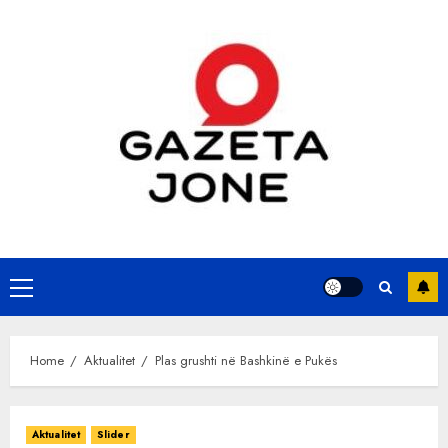
Skip
to
content
Primary
Menu
Home
Aktualitet
Plas grushti në Bashkinë e Pukës
Aktualitet
Slider