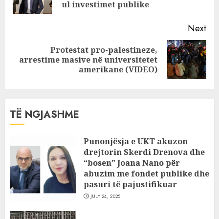
pos
ul investimet publike
Next
Protestat pro-palestineze,
Next
arrestime masive në universitetet
post:
amerikane (VIDEO)
TË NGJASHME
Punonjësja e UKT akuzon
drejtorin Skerdi Drenova dhe
“bosen” Joana Nano për
abuzim me fondet publike dhe
pasuri të pajustifikuar
JULY 24, 2025