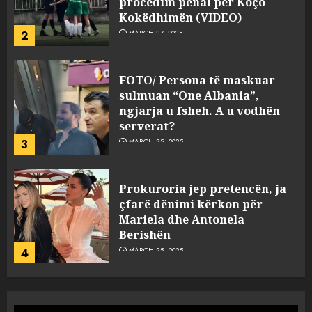
Kokëdhimën (VIDEO)
2
MARCH 27, 2025
FOTO/ Persona të maskuar
sulmuan “One Albania”,
ngjarja u fsheh. A u vodhën
serverat?
3
MARCH 25, 2025
Prokuroria jep pretencën, ja
çfarë dënimi kërkon për
Mariela dhe Antonela
Berishën
4
MARCH 25, 2025
“Ai që drejtonte makinën më
ngjau me Talo Çelën”,