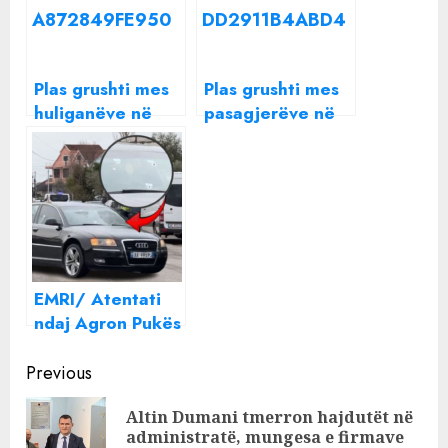
Plas grushti mes
Plas grushti mes
huliganëve në
pasagjerëve në
Tiranë
avion, ndërhyn
edhe kapiteni i
fluturimit
EMRI/ Atentati
ndaj Agron Pukës
para një shkolle
Continue
në Lezhë,
Previous
arrestohet 31-
Reading
Altin Dumani tmerron hajdutët në
vjeçari!
Pre
administratë, mungesa e firmave