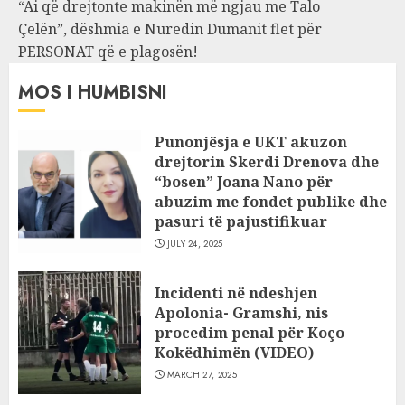
“Ai që drejtonte makinën më ngjau me Talo
Çelën”, dëshmia e Nuredin Dumanit flet për
PERSONAT që e plagosën!
MOS I HUMBISNI
Punonjësja e UKT akuzon
drejtorin Skerdi Drenova dhe
“bosen” Joana Nano për
abuzim me fondet publike dhe
pasuri të pajustifikuar
JULY 24, 2025
Incidenti në ndeshjen
Apolonia- Gramshi, nis
procedim penal për Koço
Kokëdhimën (VIDEO)
MARCH 27, 2025