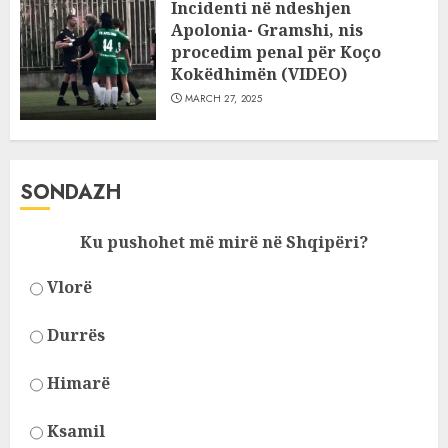
Incidenti në ndeshjen
Apolonia- Gramshi, nis
procedim penal për Koço
Kokëdhimën (VIDEO)
MARCH 27, 2025
SONDAZH
Ku pushohet më mirë në Shqipëri?
Vlorë
Durrës
Himarë
Ksamil