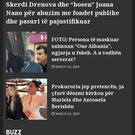
Skerdi Drenova dhe “bosen” Joana
Nano për abuzim me fondet publike
dhe pasuri të pajustifikuar
FOTO/ Persona të maskuar
sulmuan “One Albania”,
ngjarja u fsheh. A u vodhën
serverat?
MARCH 25, 2025
Prokuroria jep pretencën, ja
çfarë dënimi kërkon për
Mariela dhe Antonela
Berishën
MARCH 25, 2025
BUZZ