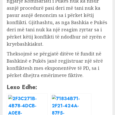
ngjarje Komisariati i Pukës nuk ka nisur
asnjë procedurë pasi deri më tani nuk ka
pasur asnjë denoncim sa i përket këtij
konflikti. Gjithashtu, as nga Bashkia e Pukës
deri më tani nuk ka një reagim zyrtar sa i
përket këtij konflikti të ndodhur në zyrën e
kryebashkiakut.
Theksojmë se përgjatë ditëve të fundit në
Bashkinë e Pukës janë regjistruar një sërë
konfliktesh mes eksponentëve të PD, sa i
përket dhejtra emërimeve fiktive.
Lexo Edhe: